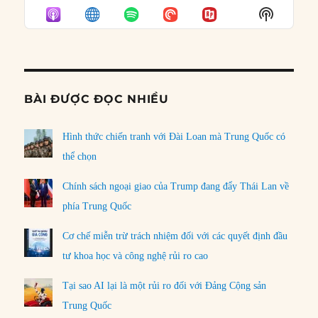
EPISODE
EPISODES
EPISO
Show
LIST
Podcast
Informat
BÀI ĐƯỢC ĐỌC NHIỀU
Hình thức chiến tranh với Đài Loan mà Trung Quốc có
thể chọn
Chính sách ngoại giao của Trump đang đẩy Thái Lan về
phía Trung Quốc
Cơ chế miễn trừ trách nhiệm đối với các quyết định đầu
tư khoa học và công nghệ rủi ro cao
Tại sao AI lại là một rủi ro đối với Đảng Cộng sản
Trung Quốc