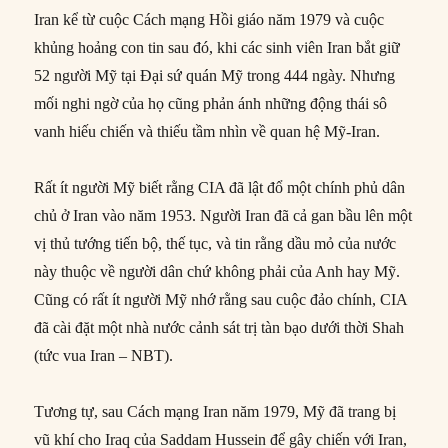
Iran kể từ cuộc Cách mạng Hồi giáo năm 1979 và cuộc
khủng hoảng con tin sau đó, khi các sinh viên Iran bắt giữ
52 người Mỹ tại Đại sứ quán Mỹ trong 444 ngày. Nhưng
mối nghi ngờ của họ cũng phản ánh những động thái sô
vanh hiếu chiến và thiếu tầm nhìn về quan hệ Mỹ-Iran.
Rất ít người Mỹ biết rằng CIA đã lật đổ một chính phủ dân
chủ ở Iran vào năm 1953. Người Iran đã cả gan bầu lên một
vị thủ tướng tiến bộ, thế tục, và tin rằng dầu mỏ của nước
này thuộc về người dân chứ không phải của Anh hay Mỹ.
Cũng có rất ít người Mỹ nhớ rằng sau cuộc đảo chính, CIA
đã cài đặt một nhà nước cảnh sát trị tàn bạo dưới thời Shah
(tức vua Iran – NBT).
Tương tự, sau Cách mạng Iran năm 1979, Mỹ đã trang bị
vũ khí cho Iraq của Saddam Hussein để gây chiến với Iran,