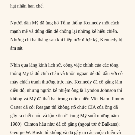
hạt nhân hạn chế.
Người dân Mỹ đã ủng hộ Tổng thống Kennedy một cách
mạnh mẽ và đúng đắn để chống lại những kẻ hiếu chiến.
Nhưng chỉ ba tháng sau khi hiệp ước được ký, Kennedy bị
ám sát.
Nhìn qua lăng kính lịch sử, công việc chính của các tổng
thống Mỹ là đủ chín chắn và khôn ngoan để đối đầu với cỗ
máy chiến tranh thường trực này. Kennedy đã cố gắng làm
điều đó; nhưng người kế nhiệm ông là Lyndon Johnson thì
không và Mỹ đã thất bại trong cuộc chiến Việt Nam. Jimmy
Carter đã cố; Reagan thì không (tổ chức CIA của ông đã
gây ra chết chóc và lộn xộn ở Trung Mỹ suốt những năm
1980). Clinton hầu như đã cố gắng (ngoại trừ ở Balkans);
George W. Bush thì không và đã gây ra các cuộc chiến và