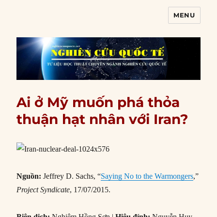
MENU
Nghiên cứu quốc tế
Ai ở Mỹ muốn phá thỏa
thuận hạt nhân với Iran?
Nguồn:
Jeffrey D. Sachs, “
Saying No to the Warmongers
,”
Project Syndicate
, 17/07/2015.
Biên dịch:
Nghiêm Hồng Sơn |
Hiệu đính:
Nguyễn Huy