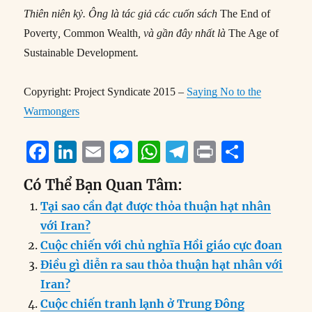
Thiên niên kỷ. Ông là tác giả các cuốn sách
The End of
Poverty
,
Common Wealth
, và gần đây nhất là
The Age of
Sustainable Development
.
Copyright: Project Syndicate 2015 –
Saying No to the
Warmongers
F
Li
E
M
W
T
P
S
a
n
m
e
h
el
ri
h
Có Thể Bạn Quan Tâm:
c
k
ai
ss
at
e
n
a
Tại sao cần đạt được thỏa thuận hạt nhân
e
e
l
e
s
g
t
re
với Iran?
b
d
n
A
r
Cuộc chiến với chủ nghĩa Hồi giáo cực đoan
o
I
g
p
a
Điều gì diễn ra sau thỏa thuận hạt nhân với
o
n
er
p
m
Iran?
k
Cuộc chiến tranh lạnh ở Trung Đông