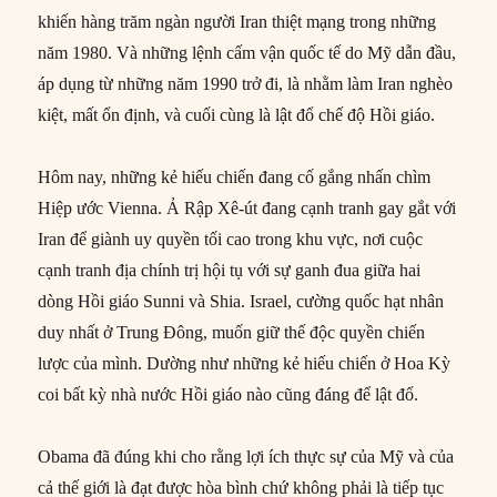
khiến hàng trăm ngàn người Iran thiệt mạng trong những
năm 1980. Và những lệnh cấm vận quốc tế do Mỹ dẫn đầu,
áp dụng từ những năm 1990 trở đi, là nhằm làm Iran nghèo
kiệt, mất ổn định, và cuối cùng là lật đổ chế độ Hồi giáo.
Hôm nay, những kẻ hiếu chiến đang cố gắng nhấn chìm
Hiệp ước Vienna. Ả Rập Xê-út đang cạnh tranh gay gắt với
Iran để giành uy quyền tối cao trong khu vực, nơi cuộc
cạnh tranh địa chính trị hội tụ với sự ganh đua giữa hai
dòng Hồi giáo Sunni và Shia. Israel, cường quốc hạt nhân
duy nhất ở Trung Đông, muốn giữ thế độc quyền chiến
lược của mình. Dường như những kẻ hiếu chiến ở Hoa Kỳ
coi bất kỳ nhà nước Hồi giáo nào cũng đáng để lật đổ.
Obama đã đúng khi cho rằng lợi ích thực sự của Mỹ và của
cả thế giới là đạt được hòa bình chứ không phải là tiếp tục