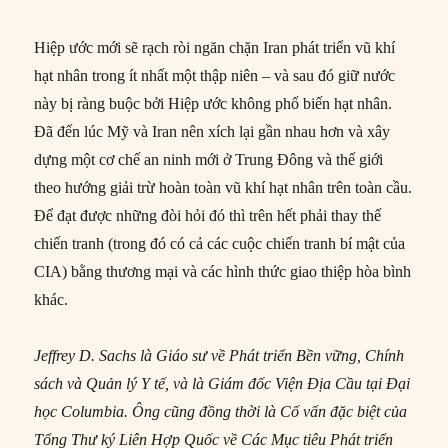
Hiệp ước mới sẽ rạch ròi ngăn chặn Iran phát triển vũ khí
hạt nhân trong ít nhất một thập niên – và sau đó giữ nước
này bị ràng buộc bởi Hiệp ước không phổ biến hạt nhân.
Đã đến lúc Mỹ và Iran nên xích lại gần nhau hơn và xây
dựng một cơ chế an ninh mới ở Trung Đông và thế giới
theo hướng giải trừ hoàn toàn vũ khí hạt nhân trên toàn cầu.
Để đạt được những đòi hỏi đó thì trên hết phải thay thế
chiến tranh (trong đó có cả các cuộc chiến tranh bí mật của
CIA) bằng thương mại và các hình thức giao thiệp hòa bình
khác.
Jeffrey D. Sachs là Giáo sư về Phát triển Bền vững, Chính
sách và Quản lý Y tế, và là Giám đốc Viện Địa Cầu tại Đại
học Columbia. Ông cũng đồng thời là Cố vấn đặc biệt của
Tổng Thư ký Liên Hợp Quốc về Các Mục tiêu Phát triển