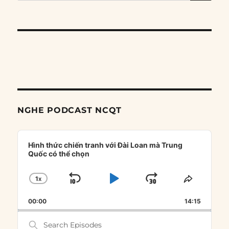
for:
NGHE PODCAST NCQT
Audio
Player
Hình thức chiến tranh với Đài Loan mà Trung
Quốc có thể chọn
1
X
SKIP
PLAY
JUMP
CHANGE
SHARE
PLAYBACK
THIS
BACKWARD
PAUSE
FORWARD
00:00
RATE
14:15
EPISOD
Search
Episodes