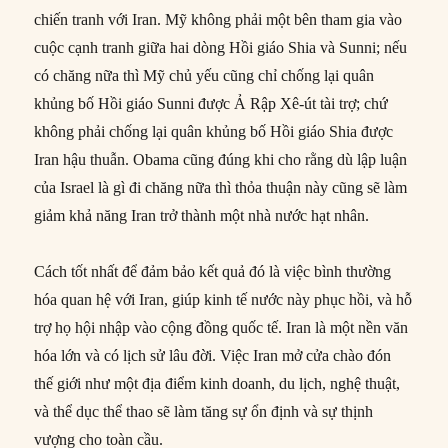
chiến tranh với Iran. Mỹ không phải một bên tham gia vào
cuộc cạnh tranh giữa hai dòng Hồi giáo Shia và Sunni; nếu
có chăng nữa thì Mỹ chủ yếu cũng chỉ chống lại quân
khủng bố Hồi giáo Sunni được Ả Rập Xê-út tài trợ; chứ
không phải chống lại quân khủng bố Hồi giáo Shia được
Iran hậu thuẫn. Obama cũng đúng khi cho rằng dù lập luận
của Israel là gì đi chăng nữa thì thỏa thuận này cũng sẽ làm
giảm khả năng Iran trở thành một nhà nước hạt nhân.
Cách tốt nhất để đảm bảo kết quả đó là việc bình thường
hóa quan hệ với Iran, giúp kinh tế nước này phục hồi, và hỗ
trợ họ hội nhập vào cộng đồng quốc tế. Iran là một nền văn
hóa lớn và có lịch sử lâu đời. Việc Iran mở cửa chào đón
thế giới như một địa điểm kinh doanh, du lịch, nghệ thuật,
và thể dục thể thao sẽ làm tăng sự ổn định và sự thịnh
vượng cho toàn cầu.