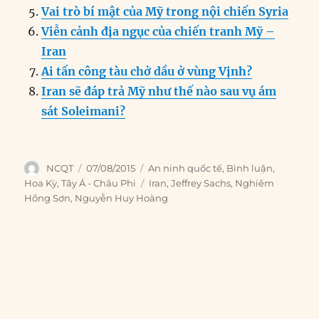
Vai trò bí mật của Mỹ trong nội chiến Syria
Viễn cảnh địa ngục của chiến tranh Mỹ –
Iran
Ai tấn công tàu chở dầu ở vùng Vịnh?
Iran sẽ đáp trả Mỹ như thế nào sau vụ ám
sát Soleimani?
Author
Posted
Categories
NCQT
07/08/2015
An ninh quốc tế
,
Bình luận
,
on
Tags
Hoa Kỳ
,
Tây Á - Châu Phi
Iran
,
Jeffrey Sachs
,
Nghiêm
Hồng Sơn
,
Nguyễn Huy Hoàng