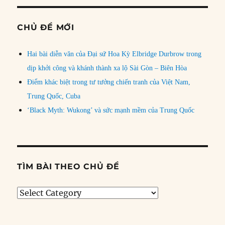
CHỦ ĐỀ MỚI
Hai bài diễn văn của Đại sứ Hoa Kỳ Elbridge Durbrow trong
dịp khởi công và khánh thành xa lộ Sài Gòn – Biên Hòa
Điểm khác biệt trong tư tưởng chiến tranh của Việt Nam,
Trung Quốc, Cuba
‘Black Myth: Wukong’ và sức mạnh mềm của Trung Quốc
TÌM BÀI THEO CHỦ ĐỀ
Tìm
bài
theo