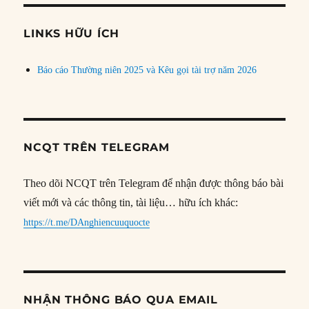
chủ
đề
LINKS HỮU ÍCH
Báo cáo Thường niên 2025 và Kêu gọi tài trợ năm 2026
NCQT TRÊN TELEGRAM
Theo dõi NCQT trên Telegram để nhận được thông báo bài
viết mới và các thông tin, tài liệu… hữu ích khác:
https://t.me/DAnghiencuuquocte
NHẬN THÔNG BÁO QUA EMAIL