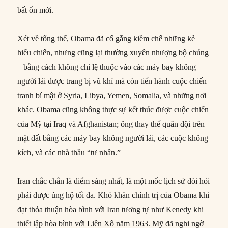
bất ổn mới.
Xét về tổng thể, Obama đã cố gắng kiềm chế những kẻ
hiếu chiến, nhưng cũng lại thường xuyên nhượng bộ chúng
– bằng cách không chỉ lệ thuộc vào các máy bay không
người lái được trang bị vũ khí mà còn tiến hành cuộc chiến
tranh bí mật ở Syria, Libya, Yemen, Somalia, và những nơi
khác. Obama cũng không thực sự kết thúc được cuộc chiến
của Mỹ tại Iraq và Afghanistan; ông thay thế quân đội trên
mặt đất bằng các máy bay không người lái, các cuộc không
kích, và các nhà thầu “tư nhân.”
Iran chắc chắn là điểm sáng nhất, là một mốc lịch sử đòi hỏi
phải được ủng hộ tối đa. Khó khăn chính trị của Obama khi
đạt thỏa thuận hòa bình với Iran tương tự như Kenedy khi
thiết lập hòa bình với Liên Xô năm 1963. Mỹ đã nghi ngờ