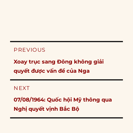
Post
PREVIOUS
navigation
Previous
Xoay trục sang Đông không giải
post:
quyết được vấn đề của Nga
NEXT
Next
07/08/1964: Quốc hội Mỹ thông qua
post:
Nghị quyết vịnh Bắc Bộ