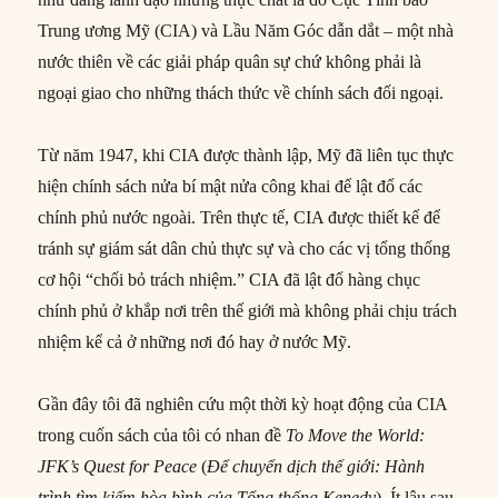
Trung ương Mỹ (CIA) và Lầu Năm Góc dẫn dắt – một nhà
nước thiên về các giải pháp quân sự chứ không phải là
ngoại giao cho những thách thức về chính sách đối ngoại.
Từ năm 1947, khi CIA được thành lập, Mỹ đã liên tục thực
hiện chính sách nửa bí mật nửa công khai để lật đổ các
chính phủ nước ngoài. Trên thực tế, CIA được thiết kế để
tránh sự giám sát dân chủ thực sự và cho các vị tổng thống
cơ hội “chối bỏ trách nhiệm.” CIA đã lật đổ hàng chục
chính phủ ở khắp nơi trên thế giới mà không phải chịu trách
nhiệm kể cả ở những nơi đó hay ở nước Mỹ.
Gần đây tôi đã nghiên cứu một thời kỳ hoạt động của CIA
trong cuốn sách của tôi có nhan đề
To Move the World:
JFK’s Quest for Peace
(
Để chuyển dịch thế giới: Hành
trình tìm kiếm hòa bình của Tổng thống Kenedy
). Ít lâu sau