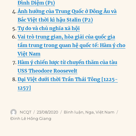
k
Đình Diệm (P1)
Ảnh hưởng của Trung Quốc ở Đông Âu và
Bắc Việt thời kì hậu Stalin (P2)
Tự do và chủ nghĩa xã hội
Vai trò trung gian, hòa giải của quốc gia
tầm trung trong quan hệ quốc tế: Hàm ý cho
Việt Nam
Hàm ý chiến lược từ chuyến thăm của tàu
USS Theodore Roosevelt
Đại Việt dưới thời Trần Thái Tông [1225-
1257]
Author
Posted
Categories
Tags
NCQT
23/08/2020
Bình luận
,
Nga
,
Việt Nam
on
Đinh Lê Hồng Giang