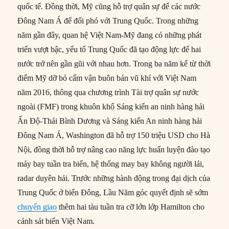
quốc tế. Đồng thời, Mỹ cũng hỗ trợ quân sự để các nước
Đông Nam Á để đối phó với Trung Quốc. Trong những
năm gần đây, quan hệ Việt Nam-Mỹ đang có những phát
triển vượt bậc, yếu tố Trung Quốc đã tạo động lực để hai
nước trở nên gần gũi với nhau hơn. Trong ba năm kể từ thời
điểm Mỹ dỡ bỏ cấm vận buôn bán vũ khí với Việt Nam
năm 2016, thông qua chương trình Tài trợ quân sự nước
ngoài (FMF) trong khuôn khổ Sáng kiến an ninh hàng hải
Ấn Độ-Thái Bình Dương và Sáng kiến An ninh hàng hải
Đông Nam Á, Washington đã hỗ trợ 150 triệu USD cho Hà
Nội, đồng thời hỗ trợ nâng cao năng lực huấn luyện đào tạo
máy bay tuần tra biển, hệ thống may bay không người lái,
radar duyên hải. Trước những hành động trong đại dịch của
Trung Quốc ở biển Đông, Lầu Năm góc quyết định sẽ sớm
chuyển giao
thêm hai tàu tuần tra cỡ lớn lớp Hamilton cho
cảnh sát biển Việt Nam.