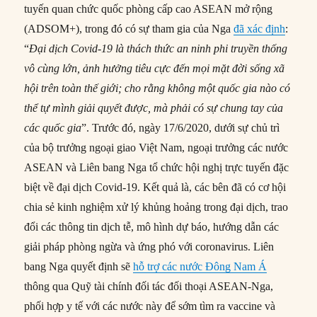
tuyến quan chức quốc phòng cấp cao ASEAN mở rộng
(ADSOM+), trong đó có sự tham gia của Nga
đã xác định
:
“
Đại dịch Covid-19 là thách thức an ninh phi truyền thống
vô cùng lớn, ảnh hưởng tiêu cực đến mọi mặt đời sống xã
hội trên toàn thế giới; cho rằng không một quốc gia nào có
thể tự mình giải quyết được, mà phải có sự chung tay của
các quốc gia
”. Trước đó, ngày 17/6/2020, dưới sự chủ trì
của bộ trưởng ngoại giao Việt Nam, ngoại trưởng các nước
ASEAN và Liên bang Nga tổ chức hội nghị trực tuyến đặc
biệt về đại dịch Covid-19. Kết quả là, các bên đã có cơ hội
chia sẻ kinh nghiệm xử lý khủng hoảng trong đại dịch, trao
đổi các thông tin dịch tễ, mô hình dự báo, hướng dẫn các
giải pháp phòng ngừa và ứng phó với coronavirus. Liên
bang Nga quyết định sẽ
hỗ trợ các nước Đông Nam Á
thông qua Quỹ tài chính đối tác đối thoại ASEAN-Nga,
phối hợp y tế với các nước này để sớm tìm ra vaccine và