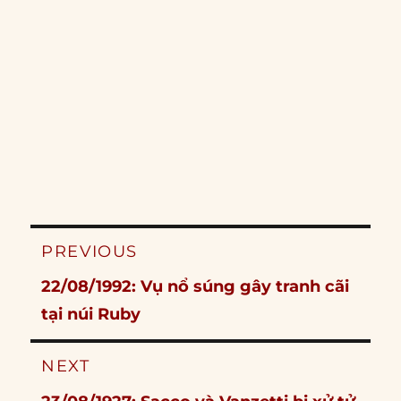
Post
PREVIOUS
navigation
Previous
22/08/1992: Vụ nổ súng gây tranh cãi
post:
tại núi Ruby
NEXT
Next