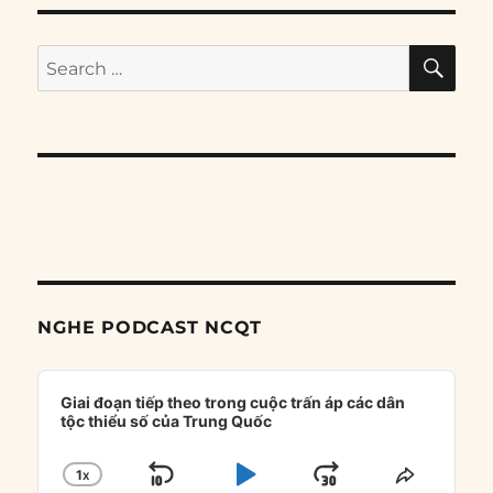
SE
Search
for:
NGHE PODCAST NCQT
Audio
Player
Giai đoạn tiếp theo trong cuộc trấn áp các dân
tộc thiểu số của Trung Quốc
1
X
SKIP
PLAY
JUMP
CHANGE
SHARE