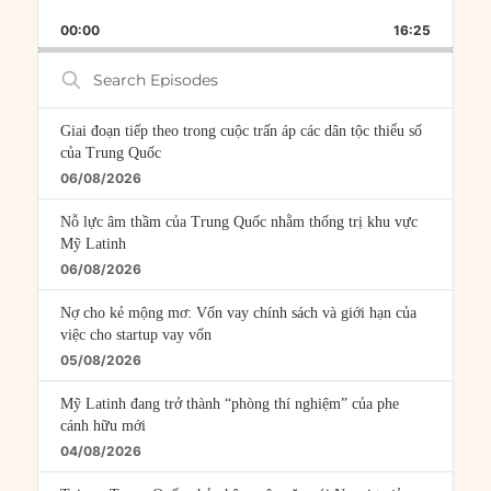
PLAYBACK
THIS
BACKWARD
PAUSE
FORWARD
00:00
RATE
16:25
EPISOD
Search
Episodes
Giai đoạn tiếp theo trong cuộc trấn áp các dân tộc thiểu số
của Trung Quốc
06/08/2026
Nỗ lực âm thầm của Trung Quốc nhằm thống trị khu vực
Mỹ Latinh
06/08/2026
Nợ cho kẻ mộng mơ: Vốn vay chính sách và giới hạn của
việc cho startup vay vốn
05/08/2026
Mỹ Latinh đang trở thành “phòng thí nghiệm” của phe
cánh hữu mới
04/08/2026