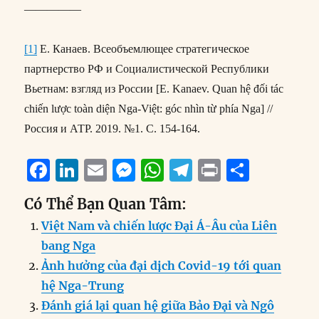
—————
[1]
Е. Канаев. Всеобъемлющее стратегическое
партнерство РФ и Социалистической Республики
Вьетнам: взгляд из России [E. Kanaev. Quan hệ đối tác
chiến lược toàn diện Nga-Việt: góc nhìn từ phía Nga] //
Россия и АТР. 2019. №1. С. 154-164.
F
Li
E
M
W
T
P
S
a
n
m
e
h
el
ri
h
Có Thể Bạn Quan Tâm:
c
k
ai
ss
at
e
n
a
Việt Nam và chiến lược Đại Á-Âu của Liên
e
e
l
e
s
g
t
re
bang Nga
b
d
n
A
r
Ảnh hưởng của đại dịch Covid-19 tới quan
o
I
g
p
a
hệ Nga-Trung
o
n
er
p
m
Đánh giá lại quan hệ giữa Bảo Đại và Ngô