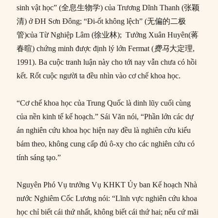
sinh vật học” (全息生物学) của Trương Dĩnh Thanh (张颖
清) ở ĐH Sơn Đông; “Đi-ốt không lệch” (无偏的二极
管)của Từ Nghiệp Lâm (徐业林); Tưởng Xuân Huyên(蒋
春暄) chứng minh được định lý lớn Fermat (
费马
大定理,
1991). Ba cuộc tranh luận này cho tới nay vẫn chưa có hồi
kết. Rốt cuộc người ta đều nhìn vào cơ chế khoa học.
“Cơ chế khoa học của Trung Quốc là dinh lũy cuối cùng
của nền kinh tế kế hoạch.” Sái Văn nói, “Phần lớn các dự
án nghiên cứu khoa học hiện nay đều là nghiên cứu kiểu
bám theo, không cung cấp đủ ô-xy cho các nghiên cứu có
tính sáng tạo.”
Nguyên Phó Vụ trưởng Vụ KHKT Ủy ban Kế hoạch Nhà
nước Nghiêm Cốc Lương nói: “Lĩnh vực nghiên cứu khoa
học chỉ biết cái thứ nhất, không biết cái thứ hai; nếu cứ mãi