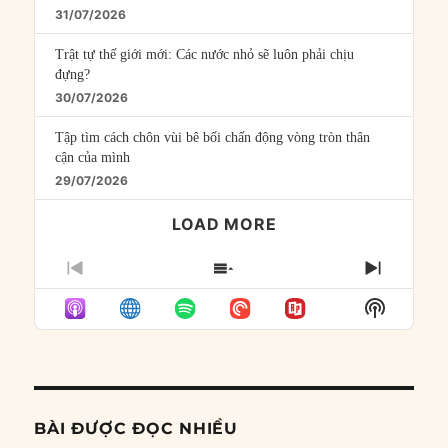
31/07/2026
Trật tự thế giới mới: Các nước nhỏ sẽ luôn phải chịu
đựng?
30/07/2026
Tập tìm cách chôn vùi bê bối chấn động vòng tròn thân
cận của mình
29/07/2026
LOAD MORE
PREVIOUS
SHOW
NEXT
EPISODE
EPISODES
EPISO
Show
LIST
Podcast
Informat
BÀI ĐƯỢC ĐỌC NHIỀU