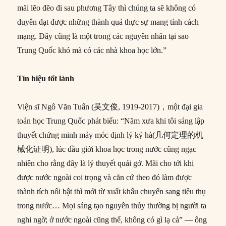
mãi lẽo đẽo đi sau phương Tây thì chúng ta sẽ không có
duyên đạt được những thành quả thực sự mang tính cách
mạng. Đây cũng là một trong các nguyên nhân tại sao
Trung Quốc khó mà có các nhà khoa học lớn.”
Tín hiệu tốt lành
Viện sĩ Ngô Văn Tuấn (吴文俊, 1919-2017)，một đại gia
toán học Trung Quốc phát biểu: “Năm xưa khi tôi sáng lập
thuyết chứng minh máy móc định lý kỷ hà(几何定理的机
械化证明), lúc đầu giới khoa học trong nước cũng ngạc
nhiên cho rằng đây là lý thuyết quái gở. Mãi cho tới khi
được nước ngoài coi trọng và căn cứ theo đó làm được
thành tích nổi bật thì mới từ xuất khẩu chuyển sang tiêu thụ
trong nước… Mọi sáng tạo nguyên thủy thường bị người ta
nghi ngờ; ở nước ngoài cũng thế, không có gì lạ cả” –– ông