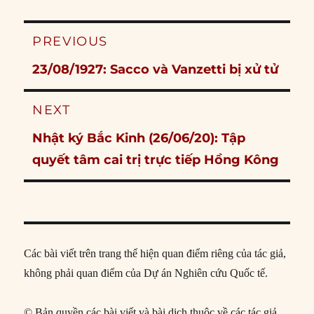
Post
PREVIOUS
navigation
Previous
23/08/1927: Sacco và Vanzetti bị xử tử
post:
NEXT
Next
Nhật ký Bắc Kinh (26/06/20): Tập
post:
quyết tâm cai trị trực tiếp Hồng Kông
Các bài viết trên trang thể hiện quan điểm riêng của tác giả,
không phải quan điểm của Dự án Nghiên cứu Quốc tế.
© Bản quyền các bài viết và bài dịch thuộc về các tác giả,