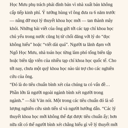
Học Mưu phụ trách phải đình bản vì nhà xuất bản không
cấp tiếp kinh phí. Ý tưởng hùng vĩ ông đưa ra 6 năm trước
–– nâng đỡ mọi lý thuyết khoa học mới –– tan thành mây
khói. Những bài viết của ông gửi tới các tạp chí khoa học
chủ yếu trong nước cũng bị từ chối đăng với lý do “đọc
không hiểu” hoặc “viết dài quá”. Người ta lãnh đạm với
Ngô Học Mưu, nhà toán học từng làm phó tổng biên tập
hoặc biên tập viên của nhiều tạp chí khoa học quốc tế. Cho
tới nay, chưa một quỹ khoa học nào tài trợ cho các nghiên
cứu của ông.
“Đó là do tiêu chuẩn bình xét của chúng ta có vấn đề…
Phần lớn là người ngoài ngành bình xét người trong
ngành.” ––Sái Văn nói. Một trong các tiêu chuẩn đó là số
lượng nghiên cứu sinh tiến sĩ và người hướng dẫn. “Các lý
thuyết khoa học mới không thể đạt được tiêu chuẩn ấy; hơn
nữa rất có thể người bình xét chẳng hiểu gì về lý thuyết mới