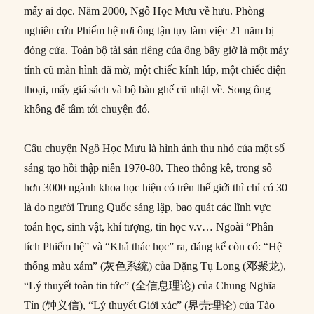
mấy ai đọc. Năm 2000, Ngô Học Mưu về hưu. Phòng
nghiên cứu Phiếm hệ nơi ông tận tụy làm việc 21 năm bị
đóng cửa. Toàn bộ tài sản riêng của ông bây giờ là một máy
tính cũ màn hình đã mờ, một chiếc kính lúp, một chiếc điện
thoại, mấy giá sách và bộ bàn ghế cũ nhặt về. Song ông
không để tâm tới chuyện đó.
Câu chuyện Ngô Học Mưu là hình ảnh thu nhỏ của một số
sáng tạo hồi thập niên 1970-80. Theo thống kê, trong số
hơn 3000 ngành khoa học hiện có trên thế giới thì chỉ có 30
là do người Trung Quốc sáng lập, bao quát các lĩnh vực
toán học, sinh vật, khí tượng, tin học v.v… Ngoài “Phân
tích Phiếm hệ” và “Khả thác học” ra, đáng kể còn có: “Hệ
thống màu xám” (灰色系统) của Đặng Tụ Long (邓聚龙),
“Lý thuyết toàn tin tức” (全信息理论) của Chung Nghĩa
Tín (钟义信), “Lý thuyết Giới xác” (界壳理论) của Tào