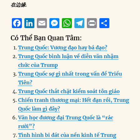
在边缘
.
F
Li
E
M
W
T
P
S
a
n
m
e
h
el
ri
h
Có Thể Bạn Quan Tâm:
c
k
ai
ss
at
e
n
a
Trung Quốc: Vương đạo hay bá đạo?
e
e
l
e
s
g
t
re
Trung Quốc bình luận về diễn văn nhậm
b
d
n
A
r
chức của Trump
o
I
g
p
a
Trung Quốc sợ gì nhất trong vấn đề Triều
o
n
er
p
m
Tiên?
k
Trung Quốc thắt chặt kiểm soát tôn giáo
Chiến tranh thương mại: Hết đạn rồi, Trung
Quốc làm gì đây?
Văn học đương đại Trung Quốc là “rác
rưởi”?
Tình hình bi đát của nền kinh tế Trung