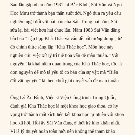
Sau lần gặp nhau năm 1981 tại Bắc Kinh, Sái Văn và Ngô
Học Mưu trở thành bạn thân suốt đời. Ngô đưa ra yêu cầu
nghiêm ngặt đối với bài báo của Sái. Trong hai năm, Sái
sửa lại bài viết hơn hai chục lần. Năm 1983 Sái Văn đăng
bài báo “Tập họp Khả Thác và vấn đề bất tương dung”, từ
đó chính thức sáng lập “Khả Thác học”. Môn học này
nghiên cứu việc xử lý trí tuệ hóa vấn đề mâu thuẫn. “Vật
nguyên” là khái niệm quan trọng của Khả Thác học, tức là
đơn nguyên để mô tả yếu tố cơ bản của sự vật; mà “Biến
đổi vật nguyên” là then chốt giải quyết vấn đề mâu thuẫn.
Ông Lý Ấu Bình, Viện sĩ Viện Công trình Trung Quốc,
đánh giá Khả Thác học là một khoa học giao thoa, có hy
vọng trở thành mắt xích liên kết khoa học tự nhiên với khoa
học xã hội. Hồi ấy Sái Văn đang ở thời kỳ khó khăn nhất.
Vì là lý thuyết hoàn toàn mới nên không thể tham khảo