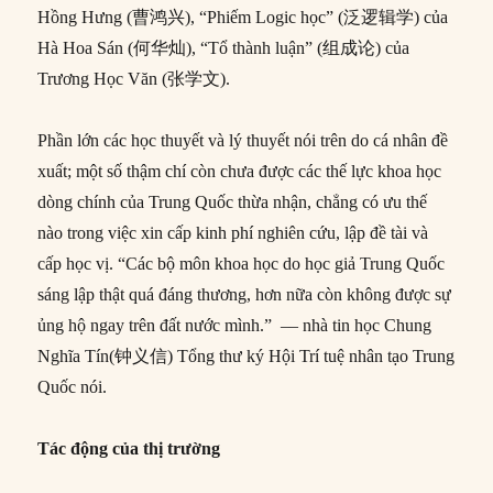
Hồng Hưng (曹鸿兴), “Phiếm Logic học” (泛逻辑学) của
Hà Hoa Sán (何华灿), “Tổ thành luận” (组成论) của
Trương Học Văn (张学文).
Phần lớn các học thuyết và lý thuyết nói trên do cá nhân đề
xuất; một số thậm chí còn chưa được các thế lực khoa học
dòng chính của Trung Quốc thừa nhận, chẳng có ưu thế
nào trong việc xin cấp kinh phí nghiên cứu, lập đề tài và
cấp học vị. “Các bộ môn khoa học do học giả Trung Quốc
sáng lập thật quá đáng thương, hơn nữa còn không được sự
ủng hộ ngay trên đất nước mình.” –– nhà tin học Chung
Nghĩa Tín(钟义信) Tổng thư ký Hội Trí tuệ nhân tạo Trung
Quốc nói.
Tác động của thị trường