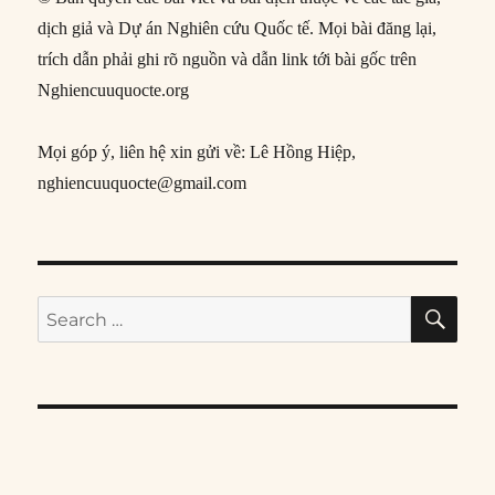
dịch giả và Dự án Nghiên cứu Quốc tế. Mọi bài đăng lại,
trích dẫn phải ghi rõ nguồn và dẫn link tới bài gốc trên
Nghiencuuquocte.org
Mọi góp ý, liên hệ xin gửi về: Lê Hồng Hiệp,
nghiencuuquocte@gmail.com
SE
Search
for: