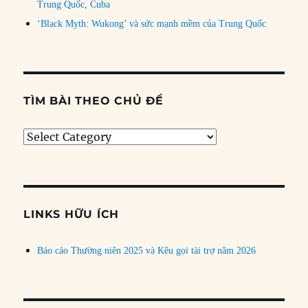
Trung Quốc, Cuba
‘Black Myth: Wukong’ và sức mạnh mềm của Trung Quốc
TÌM BÀI THEO CHỦ ĐỀ
Tìm
bài
theo
chủ
đề
LINKS HỮU ÍCH
Báo cáo Thường niên 2025 và Kêu gọi tài trợ năm 2026