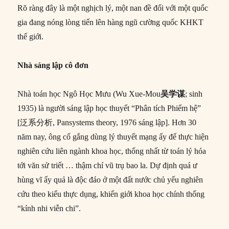
Rõ ràng đây là một nghịch lý, một nan đề đối với một quốc
gia đang nóng lòng tiến lên hàng ngũ cường quốc KHKT
thế giới.
Nhà sáng lập cô đơn
Nhà toán học Ngô Học Mưu (Wu Xue-Mou
吴学谋
; sinh
1935) là người sáng lập học thuyết “Phân tích Phiếm hệ”
[泛系分析, Pansystems theory, 1976 sáng lập]. Hơn 30
năm nay, ông cố gắng dùng lý thuyết mạng ấy để thực hiện
nghiên cứu liên ngành khoa học, thống nhất từ toán lý hóa
tới văn sử triết … thậm chí vũ trụ bao la. Dự định quá ư
hùng vĩ ấy quả là độc đáo ở một đất nước chủ yếu nghiên
cứu theo kiểu thực dụng, khiến giới khoa học chính thống
“kính nhi viễn chi”.