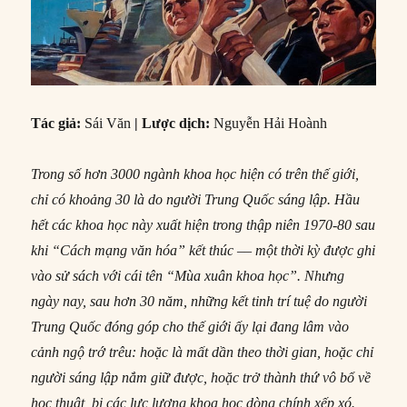
Tác
giả:
Sái Văn
| Lược dịch:
Nguyễn Hải Hoành
Trong số hơn 3000 ngành khoa học hiện có trên thế giới,
chỉ có khoảng 30 là do người Trung Quốc sáng lập. Hầu
hết các khoa học này xuất hiện trong thập niên
1970-80 sau
khi “Cách mạng văn hóa” kết thúc –– một thời kỳ được ghi
vào sử sách với cái tên “Mùa xuân khoa học”. Nhưng
ngày nay, sau hơn 30 năm, những kết tinh trí tuệ do người
Trung Quốc đóng góp cho thế giới ấy lại đang lâm vào
cảnh ngộ trớ trêu: hoặc là mất dần theo thời gian, hoặc chỉ
người sáng lập nắm giữ được, hoặc trở thành thứ vô bổ về
học thuật, bị các lực lượng khoa học dòng chính xếp xó.