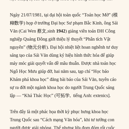
Ngày 21/07/1981, tại đại hội toàn quốc “Toán học Mờ” (模
糊数学) họp ở trường Đại học Sư phạm Bắc Kinh, ông Sái
Văn (Cai Wen 蔡文,sinh
1942
) giảng viên toán ĐH Công
nghiệp Quảng Đông giới thiệu lý thuyết “Phân tích Vật
nguyên” (物元分析). Đại hội nhiệt liệt hoan nghênh tư duy
sáng tạo của Sái Văn dùng ký hiệu hình thức hóa để giúp
máy móc giải quyết vấn đề mâu thuẫn. Được nhà toán học
Ngô Học Mưu giúp đỡ, hai năm sau, tạp chí “Học báo
Khám phá khoa học” đăng bài báo của Sái Văn, tuyên cáo
sự ra đời một ngành khoa học do người Trung Quốc sáng
lập –– “Khả Thác Học” (可拓学, tiếng Anh: extenics].
Trên đây là một phác họa thời kỳ phục hưng khoa học
Trung Quốc sau “Cách mạng Văn hóa”, khi tư tưởng con
người được giải phóng. Thế nhưng lửa đom đóm rốt cuộc