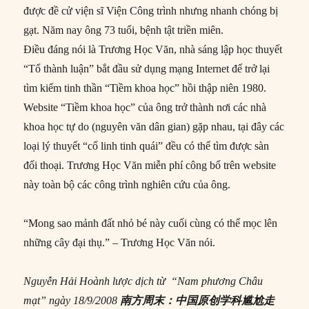
được đề cử viện sĩ Viện Công trình nhưng nhanh chóng bị
gạt. Năm nay ông 73 tuổi, bệnh tật triền miên.
Điều đáng nói là Trương Học Văn, nhà sáng lập học thuyết
“Tổ thành luận” bắt đầu sử dụng mạng Internet để trở lại
tìm kiếm tinh thần “Tiềm khoa học” hồi thập niên 1980.
Website “Tiềm khoa học” của ông trở thành nơi các nhà
khoa học tự do (nguyên văn dân gian) gặp nhau, tại đây các
loại lý thuyết “cổ linh tinh quái” đều có thể tìm được sàn
đối thoại. Trương Học Văn miễn phí công bố trên website
này toàn bộ các công trình nghiên cứu của ông.
“Mong sao mảnh đất nhỏ bé này cuối cùng có thể mọc lên
những cây đại thụ.” – Trương Học Văn nói.
Nguyễn Hải Hoành
lược dịch
từ “Nam phương Châu
mạt
” ngày 18
/9
/2008
南方周末：中国原创学科尴尬走