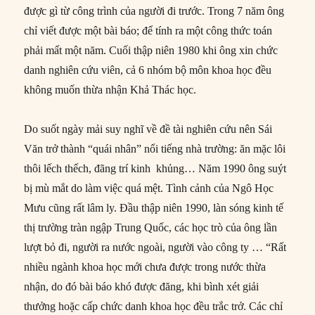
được gì từ công trình của người đi trước. Trong 7 năm ông
chỉ viết được một bài báo; để tính ra một công thức toán
phải mất một năm. Cuối thập niên 1980 khi ông xin chức
danh nghiên cứu viên, cả 6 nhóm bộ môn khoa học đều
không muốn thừa nhận Khả Thác học.
Do suốt ngày mải suy nghĩ về đề tài nghiên cứu nên Sái
Văn trở thành “quái nhân” nổi tiếng nhà trường: ăn mặc lôi
thôi lếch thếch, đãng trí kinh khủng… Năm 1990 ông suýt
bị mù mắt do làm việc quá mệt. Tình cảnh của Ngô Học
Mưu cũng rất lâm ly. Đầu thập niên 1990, làn sóng kinh tế
thị trường tràn ngập Trung Quốc, các học trò của ông lần
lượt bỏ đi, người ra nước ngoài, người vào công ty … “Rất
nhiều ngành khoa học mới chưa được trong nước thừa
nhận, do đó bài báo khó được đăng, khi bình xét giải
thưởng hoặc cấp chức danh khoa học đều trắc trở. Các chỉ