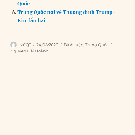
Quốc
Trung Quốc nói về Thượng đỉnh Trump-
Kim lần hai
Author
Posted
Categories
Tags
NCQT
24/08/2020
Bình luận
,
Trung Quốc
on
Nguyễn Hải Hoành