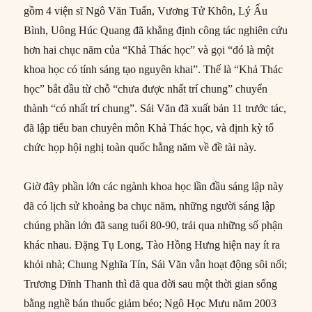
gồm 4 viện sĩ Ngô Văn Tuấn, Vương Tử Khôn, Lý Ấu
Bình, Uông Húc Quang đã khẳng định công tác nghiên cứu
hơn hai chục năm của “Khả Thác học” và gọi “đó là một
khoa học có tính sáng tạo nguyên khai”. Thế là “Khả Thác
học” bắt đầu từ chỗ “chưa được nhất trí chung” chuyển
thành “có nhất trí chung”. Sái Văn đã xuất bản 11 trước tác,
đã lập tiểu ban chuyên môn Khả Thác học, và định kỳ tổ
chức họp hội nghị toàn quốc hằng năm về đề tài này.
Giờ đây phần lớn các ngành khoa học lần đầu sáng lập này
đã có lịch sử khoảng ba chục năm, những người sáng lập
chúng phần lớn đã sang tuổi 80-90, trải qua những số phận
khác nhau. Đặng Tụ Long, Tào Hồng Hưng hiện nay ít ra
khỏi nhà; Chung Nghĩa Tín, Sái Văn vẫn hoạt động sôi nổi;
Trương Dĩnh Thanh thì đã qua đời sau một thời gian sống
bằng nghề bán thuốc giảm béo; Ngô Học Mưu năm 2003