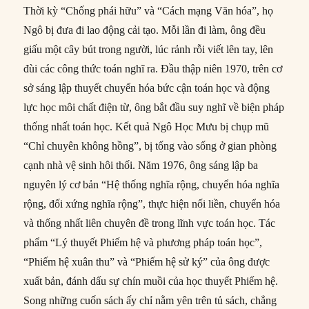
Thời kỳ “Chống phái hữu” và “Cách mạng Văn hóa”, họ
Ngô bị đưa đi lao động cải tạo. Mỗi lần đi làm, ông đều
giấu một cây bút trong người, lúc rảnh rỗi viết lên tay, lên
đùi các công thức toán nghĩ ra. Đầu thập niên 1970, trên cơ
sở sáng lập thuyết chuyển hóa bức cận toán học và động
lực học môi chất điện từ, ông bắt đầu suy nghĩ về biện pháp
thống nhất toán học. Kết quả Ngô Học Mưu bị chụp mũ
“Chỉ chuyên không hồng”, bị tống vào sống ở gian phòng
cạnh nhà vệ sinh hôi thối. Năm 1976, ông sáng lập ba
nguyên lý cơ bản “Hệ thống nghĩa rộng, chuyển hóa nghĩa
rộng, đối xứng nghĩa rộng”, thực hiện nối liền, chuyển hóa
và thống nhất liên chuyên đề trong lĩnh vực toán học. Tác
phẩm “Lý thuyết Phiếm hệ và phương pháp toán học”,
“Phiếm hệ xuân thu” và “Phiếm hệ sử ký” của ông được
xuất bản, đánh dấu sự chín muồi của học thuyết Phiếm hệ.
Song những cuốn sách ấy chỉ nằm yên trên tủ sách, chẳng