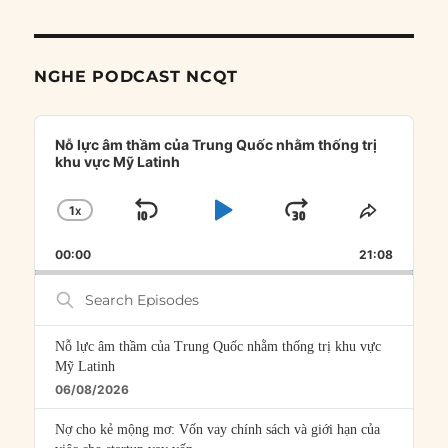
NGHE PODCAST NCQT
Audio
Player
Nỗ lực âm thầm của Trung Quốc nhằm thống trị
khu vực Mỹ Latinh
1
X
SKIP
PLAY
JUMP
CHANGE
SHARE
PLAYBACK
THIS
BACKWARD
PAUSE
FORWARD
00:00
RATE
21:08
EPISOD
Search
Episodes
Nỗ lực âm thầm của Trung Quốc nhằm thống trị khu vực
Mỹ Latinh
06/08/2026
Nợ cho kẻ mộng mơ: Vốn vay chính sách và giới hạn của