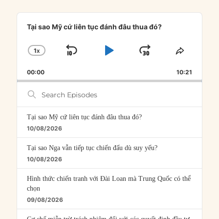
Audio
Player
Tại sao Mỹ cứ liên tục đánh đâu thua đó?
1
X
SKIP
PLAY
JUMP
CHANGE
SHARE
PLAYBACK
THIS
BACKWARD
PAUSE
FORWARD
00:00
RATE
10:21
EPISOD
Search
Episodes
Tại sao Mỹ cứ liên tục đánh đâu thua đó?
10/08/2026
Tại sao Nga vẫn tiếp tục chiến đấu dù suy yếu?
10/08/2026
Hình thức chiến tranh với Đài Loan mà Trung Quốc có thể
chọn
09/08/2026