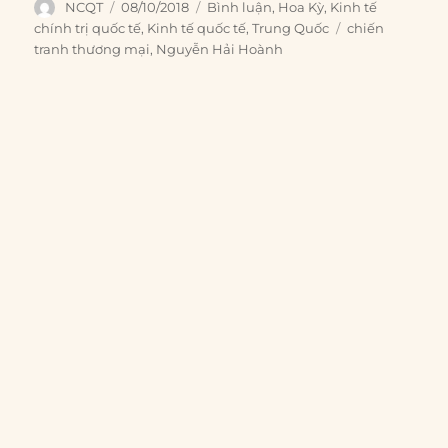
Author
Posted
Categories
NCQT
08/10/2018
Bình luận
,
Hoa Kỳ
,
Kinh tế
on
Tags
chính trị quốc tế
,
Kinh tế quốc tế
,
Trung Quốc
chiến
tranh thương mại
,
Nguyễn Hải Hoành