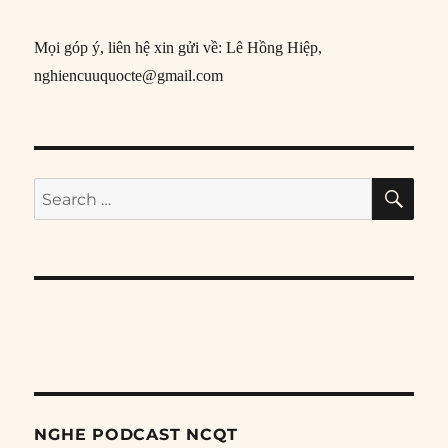
Mọi góp ý, liên hệ xin gửi về: Lê Hồng Hiệp,
nghiencuuquocte@gmail.com
SE
Search
for:
NGHE PODCAST NCQT