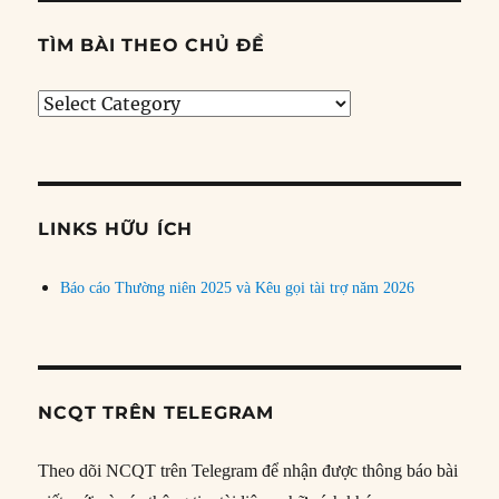
TÌM BÀI THEO CHỦ ĐỀ
Tìm
bài
theo
chủ
đề
LINKS HỮU ÍCH
Báo cáo Thường niên 2025 và Kêu gọi tài trợ năm 2026
NCQT TRÊN TELEGRAM
Theo dõi NCQT trên Telegram để nhận được thông báo bài