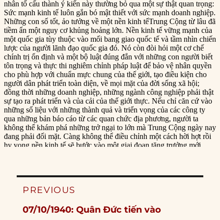
Post
PREVIOUS
navigation
Previous
07/10/1940: Quân Đức tiến vào