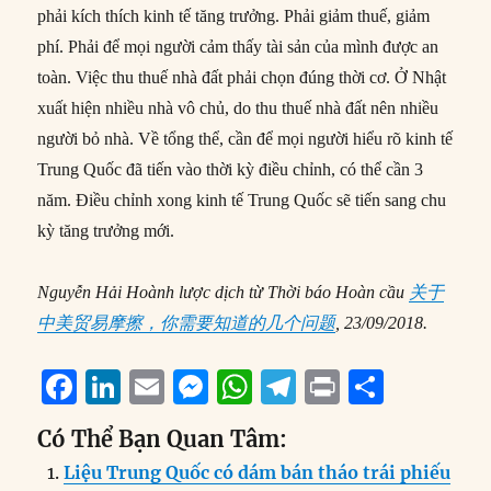
phải kích thích kinh tế tăng trưởng. Phải giảm thuế, giảm
phí. Phải để mọi người cảm thấy tài sản của mình được an
toàn. Việc thu thuế nhà đất phải chọn đúng thời cơ. Ở Nhật
xuất hiện nhiều nhà vô chủ, do thu thuế nhà đất nên nhiều
người bỏ nhà. Về tổng thể, cần để mọi người hiểu rõ kinh tế
Trung Quốc đã tiến vào thời kỳ điều chỉnh, có thể cần 3
năm. Điều chỉnh xong kinh tế Trung Quốc sẽ tiến sang chu
kỳ tăng trưởng mới.
Nguyễn Hải Hoành lược dịch từ Thời báo Hoàn cầu
关于
中美贸易摩擦，你需要知道的几个问题
, 23/09/2018.
F
Li
E
M
W
T
P
S
a
n
m
e
h
el
ri
h
Có Thể Bạn Quan Tâm:
c
k
ai
ss
at
e
n
a
Liệu Trung Quốc có dám bán tháo trái phiếu