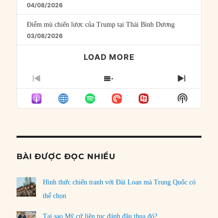
04/08/2026
Điểm mù chiến lược của Trump tại Thái Bình Dương
03/08/2026
LOAD MORE
PREVIOUS
SHOW
NEXT
EPISODE
EPISODES
EPISO
Show
LIST
Podcast
Informat
BÀI ĐƯỢC ĐỌC NHIỀU
Hình thức chiến tranh với Đài Loan mà Trung Quốc có
thể chọn
Tại sao Mỹ cứ liên tục đánh đâu thua đó?