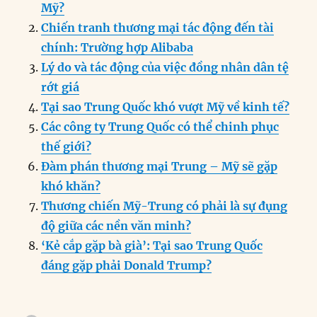
e
e
l
e
s
g
t
re
Mỹ?
b
d
n
A
r
Chiến tranh thương mại tác động đến tài
o
I
g
p
a
chính: Trường hợp Alibaba
o
n
er
p
m
Lý do và tác động của việc đồng nhân dân tệ
k
rớt giá
Tại sao Trung Quốc khó vượt Mỹ về kinh tế?
Các công ty Trung Quốc có thể chinh phục
thế giới?
Đàm phán thương mại Trung – Mỹ sẽ gặp
khó khăn?
Thương chiến Mỹ-Trung có phải là sự đụng
độ giữa các nền văn minh?
‘Kẻ cắp gặp bà già’: Tại sao Trung Quốc
đáng gặp phải Donald Trump?