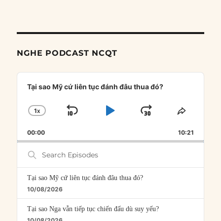
NGHE PODCAST NCQT
Audio
Player
Tại sao Mỹ cứ liên tục đánh đâu thua đó?
1
X
SKIP
PLAY
JUMP
CHANGE
SHARE
PLAYBACK
THIS
BACKWARD
PAUSE
FORWARD
00:00
RATE
10:21
EPISOD
Search
Episodes
Tại sao Mỹ cứ liên tục đánh đâu thua đó?
10/08/2026
Tại sao Nga vẫn tiếp tục chiến đấu dù suy yếu?
10/08/2026