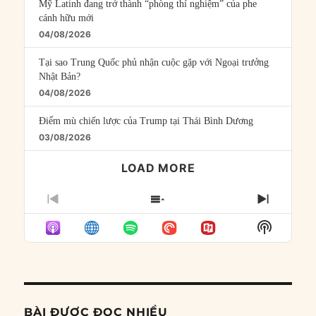
Mỹ Latinh đang trở thành “phòng thí nghiệm” của phe
cánh hữu mới
04/08/2026
Tại sao Trung Quốc phủ nhận cuộc gặp với Ngoại trưởng
Nhật Bản?
04/08/2026
Điểm mù chiến lược của Trump tại Thái Bình Dương
03/08/2026
LOAD MORE
PREVIOUS
SHOW
NEXT
EPISODE
EPISODES
EPISO
Show
LIST
Podcast
Informat
BÀI ĐƯỢC ĐỌC NHIỀU