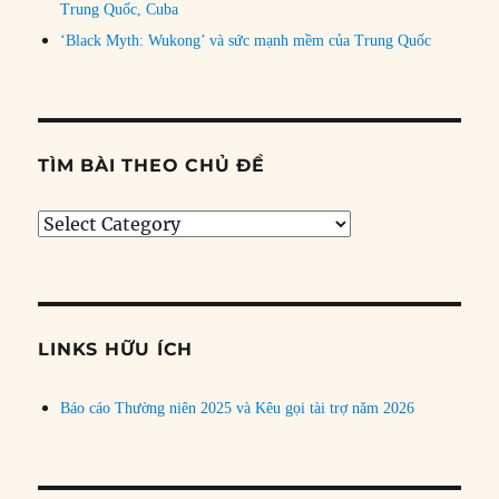
Trung Quốc, Cuba
‘Black Myth: Wukong’ và sức mạnh mềm của Trung Quốc
TÌM BÀI THEO CHỦ ĐỀ
Tìm
bài
theo
chủ
đề
LINKS HỮU ÍCH
Báo cáo Thường niên 2025 và Kêu gọi tài trợ năm 2026