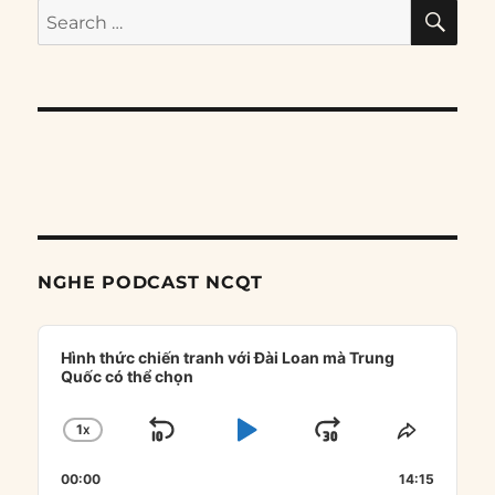
SE
Search
for:
NGHE PODCAST NCQT
Audio
Player
Hình thức chiến tranh với Đài Loan mà Trung
Quốc có thể chọn
1
X
SKIP
PLAY
JUMP
CHANGE
SHARE
PLAYBACK
THIS
BACKWARD
PAUSE
FORWARD
00:00
RATE
14:15
EPISOD