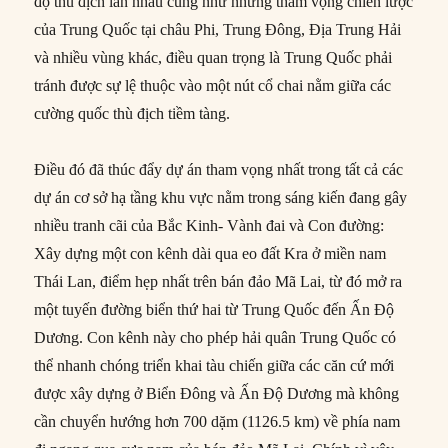
độ thù địch lẫn nhau cũng như những tham vọng chiến lược
của Trung Quốc tại châu Phi, Trung Đông, Địa Trung Hải
và nhiều vùng khác, điều quan trọng là Trung Quốc phải
tránh được sự lệ thuộc vào một nút cổ chai nằm giữa các
cường quốc thù địch tiềm tàng.
Điều đó đã thúc đẩy dự án tham vọng nhất trong tất cả các
dự án cơ sở hạ tầng khu vực nằm trong sáng kiến đang gây
nhiều tranh cãi của Bắc Kinh- Vành đai và Con đường:
Xây dựng một con kênh dài qua eo đất Kra ở miền nam
Thái Lan, điểm hẹp nhất trên bán đảo Mã Lai, từ đó mở ra
một tuyến đường biển thứ hai từ Trung Quốc đến Ấn Độ
Dương. Con kênh này cho phép hải quân Trung Quốc có
thể nhanh chóng triển khai tàu chiến giữa các căn cứ mới
được xây dựng ở Biển Đông và Ấn Độ Dương mà không
cần chuyển hướng hơn 700 dặm (1126.5 km) về phía nam