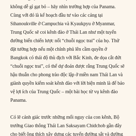
không dễ gì gạt bỏ – hãy nhìn trường hợp của Panama.
Cùng với đó là kế hoạch đầu tư vào các cảng tại
Sihanoukville ở Campuchia và Kyaukpyu ở Myanmar,
Trung Quốc sẽ coi kênh đào ở Thái Lan như một tuyến
đường biển chiến lược nối “chuỗi ngọc trai” của họ. Thử
đặt tường hợp nếu một chính phủ lên cầm quyền ở
Bangkok có thái độ thù địch với Bắc Kinh, đe dọa cắt đứt
“chuỗi ngọc trai”, có thể dự đoán được rằng Trung Quốc sẽ
hậu thuẫn cho phong trào độc lập ở miền nam Thái Lan và
giành quyền kiểm soát kênh đào với lời biện minh là để bảo
vệ lợi ích của Trung Quốc – một bài học từ vụ kênh đào
Panama.
Có lẽ cảnh giác trước những mối nguy của con kênh, Bộ
trưởng Giao thông Thái Lan Saksayam Chidchob gần đây
cho biết ông thích xây dựng các tuyến đường sắt và đường