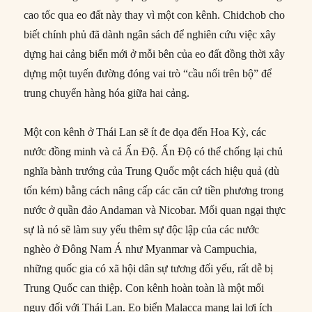
cao tốc qua eo đất này thay vì một con kênh. Chidchob cho
biết chính phủ đã dành ngân sách để nghiên cứu việc xây
dựng hai cảng biển mới ở mỗi bên của eo đất đồng thời xây
dựng một tuyến đường đóng vai trò “cầu nối trên bộ” để
trung chuyển hàng hóa giữa hai cảng.
Một con kênh ở Thái Lan sẽ ít đe dọa đến Hoa Kỳ, các
nước đồng minh và cả Ấn Độ. Ấn Độ có thể chống lại chủ
nghĩa bành trướng của Trung Quốc một cách hiệu quả (dù
tốn kém) bằng cách nâng cấp các căn cứ tiền phương trong
nước ở quần đảo Andaman và Nicobar. Mối quan ngại thực
sự là nó sẽ làm suy yếu thêm sự độc lập của các nước
nghèo ở Đông Nam Á như Myanmar và Campuchia,
những quốc gia có xã hội dân sự tương đối yếu, rất dễ bị
Trung Quốc can thiệp. Con kênh hoàn toàn là một mối
nguy đối với Thái Lan. Eo biển Malacca mang lại lợi ích