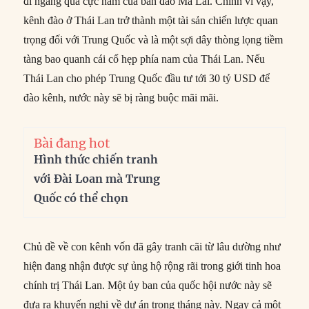
đi ngang qua cực nam của bán đảo Mã Lai. Chính vì vậy,
kênh đào ở Thái Lan trở thành một tài sản chiến lược quan
trọng đối với Trung Quốc và là một sợi dây thòng lọng tiềm
tàng bao quanh cái cổ hẹp phía nam của Thái Lan. Nếu
Thái Lan cho phép Trung Quốc đầu tư tới 30 tỷ USD để
đào kênh, nước này sẽ bị ràng buộc mãi mãi.
Bài đang hot
Hình thức chiến tranh
với Đài Loan mà Trung
Quốc có thể chọn
Chủ đề về con kênh vốn đã gây tranh cãi từ lâu dường như
hiện đang nhận được sự ủng hộ rộng rãi trong giới tinh hoa
chính trị Thái Lan. Một ủy ban của quốc hội nước này sẽ
đưa ra khuyến nghị về dự án trong tháng này. Ngay cả một