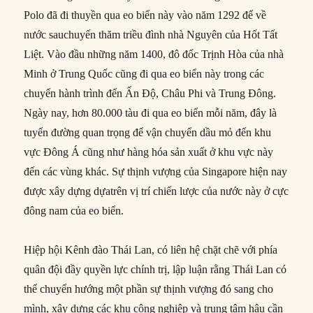
Polo đã đi thuyền qua eo biển này vào năm 1292 để về
nước sauchuyến thăm triều đình nhà Nguyên của Hốt Tất
Liệt. Vào đầu những năm 1400, đô đốc Trịnh Hòa của nhà
Minh ở Trung Quốc cũng đi qua eo biển này trong các
chuyến hành trình đến Ấn Độ, Châu Phi và Trung Đông.
Ngày nay, hơn 80.000 tàu đi qua eo biển mỗi năm, đây là
tuyến đường quan trọng để vận chuyển dầu mỏ đến khu
vực Đông Á cũng như hàng hóa sản xuất ở khu vực này
đến các vùng khác. Sự thịnh vượng của Singapore hiện nay
được xây dựng dựatrên vị trí chiến lược của nước này ở cực
đông nam của eo biển.
Hiệp hội Kênh đào Thái Lan, có liên hệ chặt chẽ với phía
quân đội đầy quyền lực chính trị, lập luận rằng Thái Lan có
thể chuyển hướng một phần sự thịnh vượng đó sang cho
mình, xây dựng các khu công nghiệp và trung tâm hậu cần