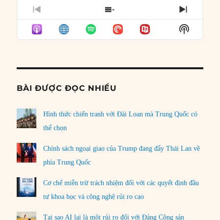
PREVIOUS
SHOW
NEXT
EPISODE
EPISODES
EPISO
Show
LIST
Podcast
Informat
BÀI ĐƯỢC ĐỌC NHIỀU
Hình thức chiến tranh với Đài Loan mà Trung Quốc có
thể chọn
Chính sách ngoại giao của Trump đang đẩy Thái Lan về
phía Trung Quốc
Cơ chế miễn trừ trách nhiệm đối với các quyết định đầu
tư khoa học và công nghệ rủi ro cao
Tại sao AI lại là một rủi ro đối với Đảng Cộng sản