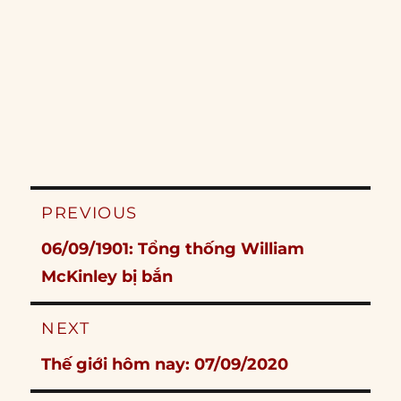
Post
PREVIOUS
navigation
Previous
06/09/1901: Tổng thống William
post:
McKinley bị bắn
NEXT
Next
Thế giới hôm nay: 07/09/2020
post: