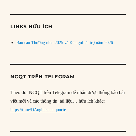
bài
theo
chủ
đề
LINKS HỮU ÍCH
Báo cáo Thường niên 2025 và Kêu gọi tài trợ năm 2026
NCQT TRÊN TELEGRAM
Theo dõi NCQT trên Telegram để nhận được thông báo bài
viết mới và các thông tin, tài liệu… hữu ích khác:
https://t.me/DAnghiencuuquocte