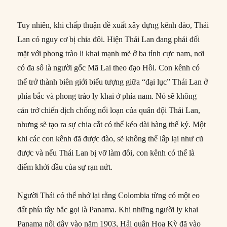
Tuy nhiên, khi chấp thuận đề xuất xây dựng kênh đào, Thái
Lan có nguy cơ bị chia đôi. Hiện Thái Lan đang phải đối
mặt với phong trào li khai mạnh mẽ ở ba tỉnh cực nam, nơi
có đa số là người gốc Mã Lai theo đạo Hồi. Con kênh có
thể trở thành biên giới biểu tượng giữa “đại lục” Thái Lan ở
phía bắc và phong trào ly khai ở phía nam. Nó sẽ không
cản trở chiến dịch chống nổi loạn của quân đội Thái Lan,
nhưng sẽ tạo ra sự chia cắt có thể kéo dài hàng thế kỷ. Một
khi các con kênh đã được đào, sẽ không thể lấp lại như cũ
được và nếu Thái Lan bị vỡ làm đôi, con kênh có thể là
điểm khởi đầu của sự rạn nứt.
Người Thái có thể nhớ lại rằng Colombia từng có một eo
đất phía tây bắc gọi là Panama. Khi những người ly khai
Panama nổi dậy vào năm 1903, Hải quân Hoa Kỳ đã vào