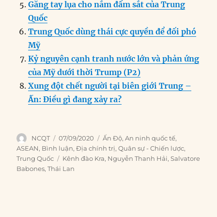
Găng tay lụa cho nắm đấm sắt của Trung
Quốc
Trung Quốc dùng thái cực quyền để đối phó
Mỹ
Kỷ nguyên cạnh tranh nước lớn và phản ứng
của Mỹ dưới thời Trump (P2)
Xung đột chết người tại biên giới Trung –
Ấn: Điều gì đang xảy ra?
Author
Posted
Categories
NCQT
07/09/2020
Ấn Độ
,
An ninh quốc tế
,
on
ASEAN
,
Bình luận
,
Địa chính trị
,
Quân sự - Chiến lược
,
Tags
Trung Quốc
Kênh đào Kra
,
Nguyễn Thanh Hải
,
Salvatore
Babones
,
Thái Lan