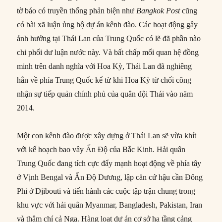
tờ báo có truyền thống phản biện như
Bangkok Post
cũng
có bài xã luận ủng hộ dự án kênh đào. Các hoạt động gây
ảnh hưởng tại Thái Lan của Trung Quốc có lẽ đã phần nào
chi phối dư luận nước này. Và bất chấp mối quan hệ đồng
minh trên danh nghĩa với Hoa Kỳ, Thái Lan đã nghiêng
hẳn về phía Trung Quốc kể từ khi Hoa Kỳ từ chối công
nhận sự tiếp quản chính phủ của quân đội Thái vào năm
2014.
Một con kênh đào được xây dựng ở Thái Lan sẽ vừa khít
với kế hoạch bao vây Ấn Độ của Bắc Kinh. Hải quân
Trung Quốc đang tích cực đẩy mạnh hoạt động về phía tây
ở Vịnh Bengal và Ấn Độ Dương, lập căn cứ hậu cần Đông
Phi ở Djibouti và tiến hành các cuộc tập trận chung trong
khu vực với hải quân Myanmar, Bangladesh, Pakistan, Iran
và thậm chí cả Nga. Hàng loạt dự án cơ sở hạ tầng cảng