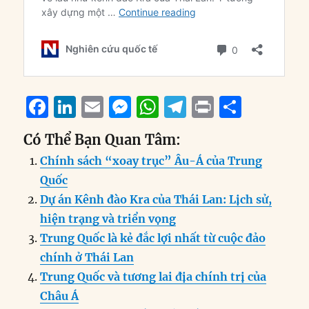
F
Li
E
M
W
T
P
S
a
n
m
e
h
el
ri
h
Có Thể Bạn Quan Tâm:
c
k
ai
ss
at
e
n
a
Chính sách “xoay trục” Âu-Á của Trung
e
e
l
e
s
g
t
re
Quốc
b
d
n
A
r
Dự án Kênh đào Kra của Thái Lan: Lịch sử,
o
I
g
p
a
hiện trạng và triển vọng
o
n
er
p
m
Trung Quốc là kẻ đắc lợi nhất từ cuộc đảo
k
chính ở Thái Lan
Trung Quốc và tương lai địa chính trị của
Châu Á