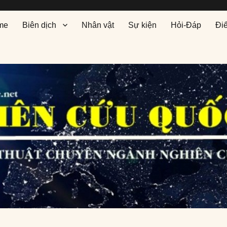
me
Biên dịch
Nhân vật
Sự kiện
Hỏi-Đáp
Đi