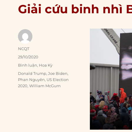
Giải cứu binh nhì 
Author
NCQT
Posted
29/10/2020
on
Categories
Bình luận
,
Hoa Kỳ
Tags
Donald Trump
,
Joe Biden
,
Phan Nguyên
,
US Election
2020
,
William McGurn