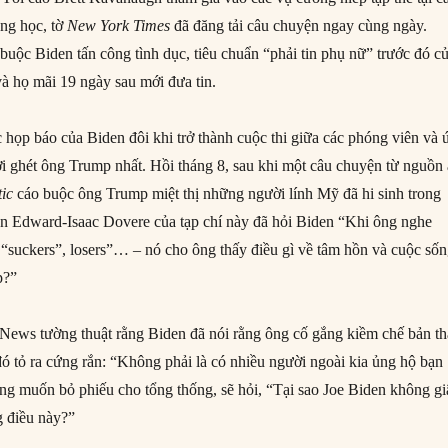
ung học, tờ
New
York Times
đã đăng tải câu chuyện ngay cùng ngày.
uộc Biden tấn công tình dục, tiêu chuẩn “phải tin phụ nữ” trước đó c
và họ mãi 19 ngày sau mới đưa tin.
c họp báo của Biden đôi khi trở thành cuộc thi giữa các phóng viên và 
ời ghét ông Trump nhất. Hồi tháng 8, sau khi một câu chuyện từ nguồn
tic
cáo buộc ông Trump miệt thị những người lính Mỹ đã hi sinh trong
ên Edward-Isaac Dovere của tạp chí này đã hỏi Biden “Khi ông nghe
“suckers”, losers”… – nó cho ông thấy điều gì về tâm hồn và cuộc số
p?”
ews tường thuật rằng Biden đã nói rằng ông cố gắng kiềm chế bản t
ó tỏ ra cứng rắn: “Không phải là có nhiều người ngoài kia ủng hộ bạn
g muốn bỏ phiếu cho tổng thống, sẽ hỏi, “Tại sao Joe Biden không g
g điều này?”