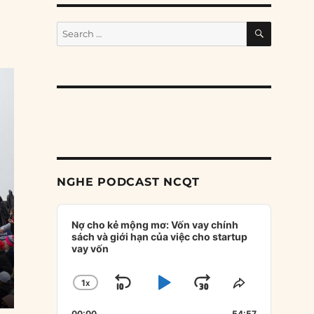
SEARCH
Search
for:
NGHE PODCAST NCQT
Audio
Player
Nợ cho kẻ mộng mơ: Vốn vay chính
sách và giới hạn của việc cho startup
vay vốn
1
X
SKIP
PLAY
JUMP
CHANGE
SHARE
PLAYBACK
THIS
BACKWARD
PAUSE
FORWARD
00:00
54:57