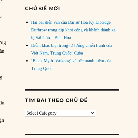
CHỦ ĐỀ MỚI
ủa
Hai bài diễn văn của Đại sứ Hoa Kỳ Elbridge
Durbrow trong dịp khởi công và khánh thành xa
lộ Sài Gòn – Biên Hòa
ứng
Điểm khác biệt trong tư tưởng chiến tranh của
 ẩn
Việt Nam, Trung Quốc, Cuba
‘Black Myth: Wukong’ và sức mạnh mềm của
Trung Quốc
ng
TÌM BÀI THEO CHỦ ĐỀ
hân
Tìm
bài
iận
theo
chủ