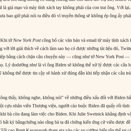
l là giả mạo và máy tính xách tay không phải của con trai ông. Với lại,
ưa bao giờ phải nói ra điều đó vì truyền thông sẽ không ép ông ấy phả
 Khi tờ
New York Post
công bố các văn bản và email từ máy tính xách 
 với lời giải thích về cách làm sao họ có được những tài liệu đó, Twitt
hiệp bằng cách chặn câu chuyện này — cũng như tờ New York Post —
 họ. Lý dodường như là vì ông Biden sẽ không thể xử lý được các câu h
ỹ không thể được tin cậy sẽ hành xử đúng đắn khi tiếp nhận các câu trả
hông thấy, không nghe, không nói” về những điều xấu đối với Biden bắ
ột cựu nhân viên Thượng viện, người cáo buộc Biden đã quấy rối tình
khi bà còn đang làm việc cho Biden. Khi Julie Swetnick khẳng định v
bất kỳ bằngchứng nào rằng bà ta đã chứng kiến ​​ứng cử viên được đề
Tối cao Brett Kavanaugh tham gia vào các vụ cưỡng hiếp tập thể tại c