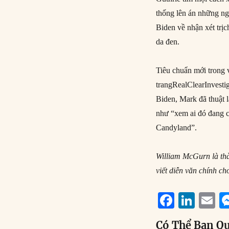
thống lên án những ng
Biden về nhận xét trị
da đen.
Tiêu chuẩn mới trong
trangRealClearInvesti
Biden, Mark đã thuật 
như “xem ai đó đang c
Candyland”.
William McGurn là thà
viết diễn
văn chính ch
F
Li
E
a
n
Có Thể Bạn Q