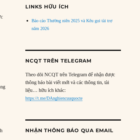
đề
LINKS HỮU ÍCH
ực
Báo cáo Thường niên 2025 và Kêu gọi tài trợ
năm 2026
NCQT TRÊN TELEGRAM
Theo dõi NCQT trên Telegram để nhận được
thông báo bài viết mới và các thông tin, tài
ông
liệu… hữu ích khác:
https://t.me/DAnghiencuuquocte
NHẬN THÔNG BÁO QUA EMAIL
ah