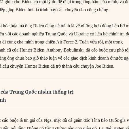
ã giúp cho Biden có một lý do để ở lại trong tầng hầm của mình, và đ
hiệp giúp Biden hơn là trình bày câu chuyện cho công chúng.
ỏi hóc búa mà ông Biden đang né tránh là về những hợp đồng béo bở 
iện với các doanh nghiệp Trung Quốc và Ukraine có liên hệ chính trị, đ
n đi cùng cha mình trong chiến Air Force 2. Tuần vừa rồi, một trong
anh cũ của Hunter Biden, Anthony Bobulinski, đã cáo buộc cựu phó t
rằng ông chưa bao giờ thảo luận về các giao dịch kinh doanh ở nước ng
à câu chuyện Hunter Biden đã trở thành câu chuyện Joe Biden.
 của Trung Quốc nhằm thống trị
inh
ác cáo buộc là tin giả của Nga, mặc dù cả giám đốc Tình báo Quốc gia 
g đều nói rằng không có bằng chứng nào cho điều đó. Cụ thể, Biden v