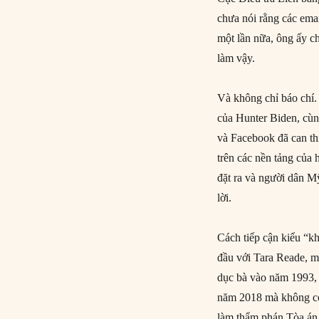
chưa nói rằng các emai
một lần nữa, ông ấy ch
làm vậy.
Và không chỉ báo chí.
của Hunter Biden, cùng
và Facebook đã can t
trên các nền tảng của
đặt ra và người dân M
lời.
Cách tiếp cận kiểu “k
đầu với Tara Reade, m
dục bà vào năm 1993, 
năm 2018 mà không có 
làm thẩm phán Tòa án 