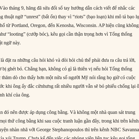
Vào tháng 9, hãng đã sửa đổi sổ tay hướng dẫn cách viết để nhắc các
 thuật ngữ “unrest” (bất ổn) thay vì “riots” (bạo loạn) khi mô tả bạo l
phố từ Portland, Oregon, đến Kenosha, Wisconsin. AP hiện cũng không
ư “looting” (cướp bóc), kêu gọi cần thận trọng hơn vì Tổng thống
t ngữ này.
là đặt ra những câu hỏi khó và đòi hỏi chủ thể phải đưa ra câu trả lời,
 bị ghét bỏ. Chẳng hạn, không có gì là thiên vị nếu hỏi Tổng thống
c thăm dò cho thấy hơn một nửa số người Mỹ nói rằng họ giờ có cuộc
ước khi ông ấy đắc cửnhưng rất nhiều người vẫn sẽ bỏ phiếu chống lại 
ính khí của ông.
ắn đó nên được áp dụng công bằng. Và không một nhà quan sát trung
 mọi thứ công bằng khi sau cuộc tranh luận gần đây, trong khi trên kênh
uyện nhàn nhã với George Stephanopoulos thì trên kênh NBC Savann
xỉa xói Trump. Chưa kể đến việc các phóng viên liên tục kêu gọi tổng