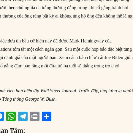
ười theo chủ nghĩa da trắng thượng đẳng trong khi cố gắng tránh hỏi
ch thượng của ông rằng bất kỳ ai không ủng hộ ông đều không thể là ng
 việc đưa tin bầu cử hiện nay đã được Mark Hemingway của
gations tóm tắt một cách ngắn gọn. Sau một cuộc họp báo đặc biệt tung
lại đánh giá của một người bạn: Xem cách báo chí ưu ái Joe Biden giố
ố gắng đảm bảo rằng một đứa trẻ ba tuổi sẽ thắng trong trò chơi
nh viên ban biên tập Wall Street
Journal. Trước đây, ông từng là
ngườ
o Tổng thống George W. Bush.
M
W
T
P
S
m
e
h
el
ri
h
uan Tâm: