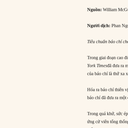
Nguồn
:
William McGu
Người dịch:
Phan Ng
Tiêu chuẩn báo chí c
Trong giai đoạn cao đ
York
Times
đã đưa ra m
của báo chí là thứ xa
Hóa ra báo chí thiên 
báo chí đã đưa ra một
Trong quá khứ, sức ép
ứng cử viên tổng thống