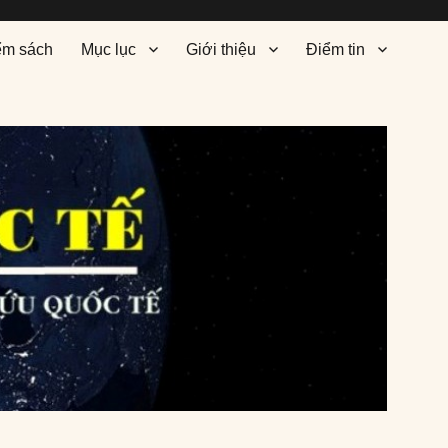
ểm sách
Mục lục
Giới thiệu
Điểm tin