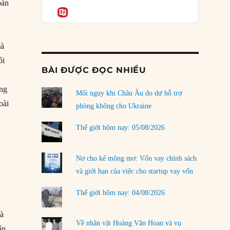
Podcast
oàn
rủi ro
Informatio
02/08/2026
Làm thế nào để kết thúc Chiến tranh Iran?
mà
01/08/2026
ôi
BÀI ĐƯỢC ĐỌC NHIỀU
Chiến lược kế tiếp của Bắc Kinh ở Biển Đông
31/07/2026
ổng
Mối nguy khi Châu Âu do dự hỗ trợ
oài
Trật tự thế giới mới: Các nước nhỏ sẽ luôn
phòng không cho Ukraine
phải chịu đựng?
30/07/2026
Thế giới hôm nay: 05/08/2026
Tập tìm cách chôn vùi bê bối chấn động vòng
tròn thân cận của mình
Nợ cho kẻ mộng mơ: Vốn vay chính sách
29/07/2026
và giới hạn của việc cho startup vay vốn
Chiến dịch ‘siêu cường drone’ có giúp
Thế giới hôm nay: 04/08/2026
Ukraine xoay chuyển cục diện chiến trường?
29/07/2026
và
Về nhân vật Hoàng Văn Hoan và vụ
ẫn