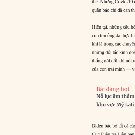
thể. Nhưng Covid-19 đ
quân báo chí đã can t
Hiện tại, những câu h
con trai ông đã thực h
khi là trong các chuyế
những đối tác kinh do
thống nói dối khi nói 
của con trai mình — v
Bài đang hot
Nỗ lực âm thầm
khu vực Mỹ Lat
Biden bác bỏ tất cả c
Cục Điều tra Liên ban