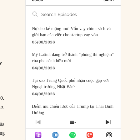
RATE
EPISODE
Search
Episodes
Nợ cho kẻ mộng mơ: Vốn vay chính sách và
giới hạn của việc cho startup vay vốn
05/08/2026
Mỹ Latinh đang trở thành “phòng thí nghiệm”
của phe cánh hữu mới
w
04/08/2026
Tại sao Trung Quốc phủ nhận cuộc gặp với
Ngoại trưởng Nhật Bản?
04/08/2026
20,
Điểm mù chiến lược của Trump tại Thái Bình
ào.
Dương
03/08/2026
PREVIOUS
SHOW
NEXT
của
EPISODE
EPISODES
EPISODE
Đặt cược vào thất bại: Các quỹ đầu tư mạo
ông
Show
LIST
hiểm quốc gia và khía cạnh chính trị của vốn