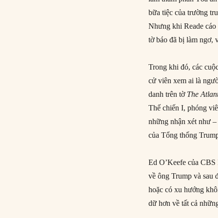
bữa tiệc của trường tr
Nhưng khi Reade cáo b
tờ báo đã bị làm ngơ, 
Trong khi đó, các cuộ
cử viên xem ai là ngư
danh trên tờ
The Atlan
Thế chiến I, phóng vi
những nhận xét như – 
của Tổng thống Trum
Ed O’Keefe của CBS N
về ông Trump và sau đ
hoặc có xu hướng khôn
dữ hơn về tất cả nhữn