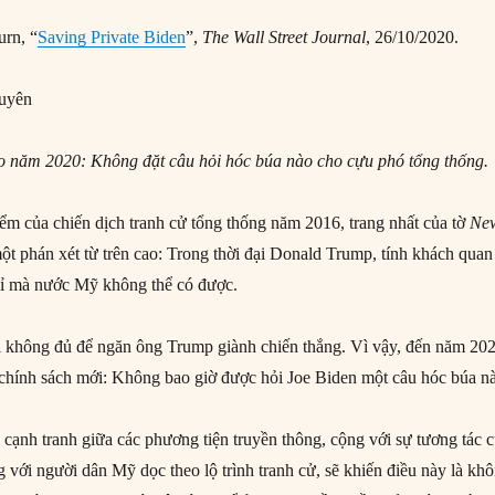
rn, “
Saving Private Biden
”,
The Wall Street Journal
, 26/10/2020.
uyên
ho năm 2020: Không đặt
câu hỏi hóc búa nào
cho cựu phó tổng thống.
iểm của chiến dịch tranh cử tổng thống năm 2016, trang nhất của tờ
Ne
ột phán xét từ trên cao: Trong thời đại Donald Trump, tính khách quan
 xỉ mà nước Mỹ không thể có được.
vị không đủ để ngăn ông Trump giành chiến thắng. Vì vậy, đến năm 20
 chính sách mới: Không bao giờ được hỏi Joe Biden một câu hóc búa n
 cạnh tranh giữa các phương tiện truyền thông, cộng với sự tương tác 
 với người dân Mỹ dọc theo lộ trình tranh cử, sẽ khiến điều này là kh