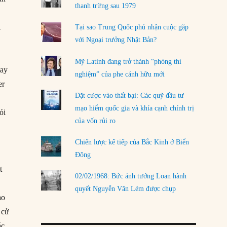
LOAD MORE
thanh trừng sau 1979
i
Tại sao Trung Quốc phủ nhận cuộc gặp
với Ngoại trưởng Nhật Bản?
Mỹ Latinh đang trở thành “phòng thí
tay
nghiệm” của phe cánh hữu mới
er
Đặt cược vào thất bại: Các quỹ đầu tư
mạo hiểm quốc gia và khía cạnh chính trị
ỏi
của vốn rủi ro
Chiến lược kế tiếp của Bắc Kinh ở Biển
Đông
t
02/02/1968: Bức ảnh tướng Loan hành
quyết Nguyễn Văn Lém được chụp
ào
 cử
ác