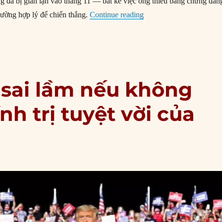
g đã bị gian lận vào tháng 11 — bất kể việc ông thiếu bằng chứng đán
“Ông Trump khiến Đảng 
đường hợp lý để chiến thắng.
Continue reading
t sai lầm nếu không
h trị tuyệt vời của