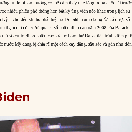
ưởng tự do bị tổn thương có thể cảm thấy nhẹ lòng trong chốc lát trước
ược nhiều phiếu phổ thông hơn bất kỳ ứng viên nào khác trong lịch sử
 Kỳ – cho đến khi họ phát hiện ra Donald Trump là người có được số
ump thậm chí còn vượt qua cả số phiếu đỉnh cao năm 2008 của Barack
 từ số cử tri đi bỏ phiếu cao kỷ lục hôm thứ Ba và tiến trình kiểm phi
việc nước Mỹ đang bị chia rẽ một cách cay đắng, sâu sắc và gần như đồ
“Joe Biden đối diện nguy cơ trở thành ‘tổng thống vịt què’?”
Biden