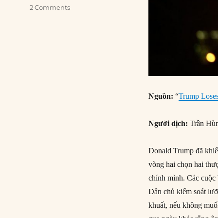
2 Comments
Nguồn:
“
Trump Loses
Người dịch:
Trần Hù
Donald Trump đã khiế
vòng hai chọn hai thượ
chính mình. Các cuộc 
Dân chủ kiểm soát lưỡ
khuất, nếu không muốn