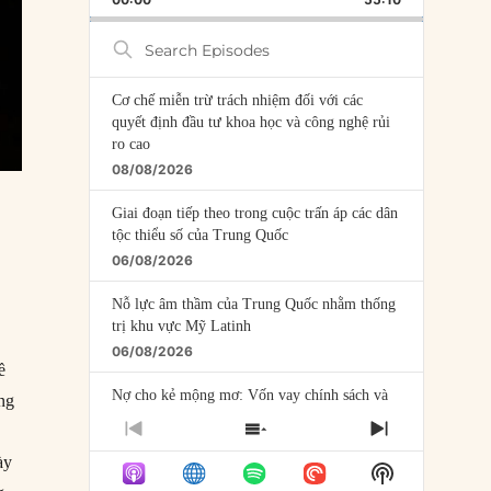
RATE
EPISODE
Search
Episodes
Cơ chế miễn trừ trách nhiệm đối với các
quyết định đầu tư khoa học và công nghệ rủi
ro cao
08/08/2026
Giai đoạn tiếp theo trong cuộc trấn áp các dân
tộc thiểu số của Trung Quốc
06/08/2026
Nỗ lực âm thầm của Trung Quốc nhằm thống
trị khu vực Mỹ Latinh
06/08/2026
ề
Nợ cho kẻ mộng mơ: Vốn vay chính sách và
ảng
giới hạn của việc cho startup vay vốn
PREVIOUS
SHOW
NEXT
05/08/2026
EPISODE
EPISODES
EPISODE
ày
Show
LIST
Mỹ Latinh đang trở thành “phòng thí nghiệm”