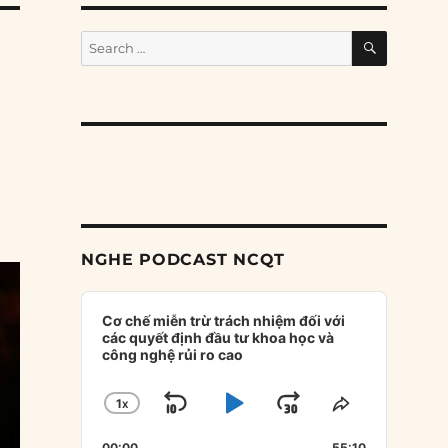
SEARCH
Search
for:
NGHE PODCAST NCQT
Audio
Player
Cơ chế miễn trừ trách nhiệm đối với
các quyết định đầu tư khoa học và
công nghệ rủi ro cao
1
X
SKIP
PLAY
JUMP
CHANGE
SHARE
PLAYBACK
THIS
BACKWARD
PAUSE
FORWARD
00:00
55:10