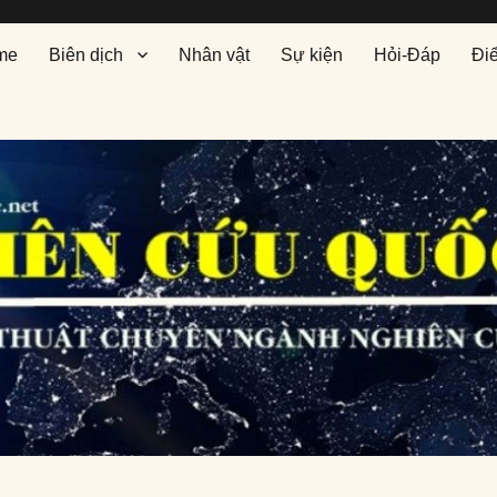
me
Biên dịch
Nhân vật
Sự kiện
Hỏi-Đáp
Đi