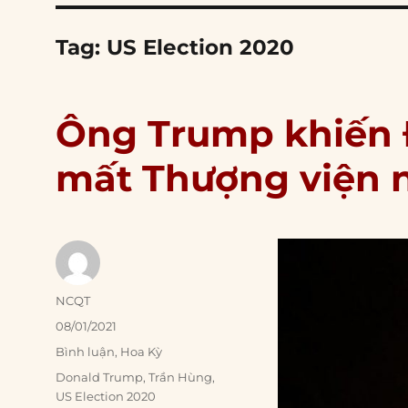
Tag:
US Election 2020
Ông Trump khiến
mất Thượng viện 
Author
NCQT
Posted
08/01/2021
on
Categories
Bình luận
,
Hoa Kỳ
Tags
Donald Trump
,
Trần Hùng
,
US Election 2020