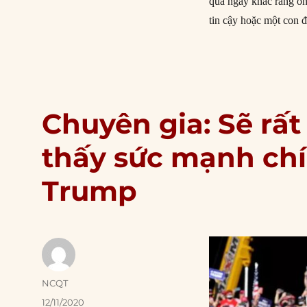
qua ngày khác rằng ôn
tin cậy hoặc một con 
Chuyên gia: Sẽ rấ
thấy sức mạnh chín
Trump
Author
NCQT
Posted
12/11/2020