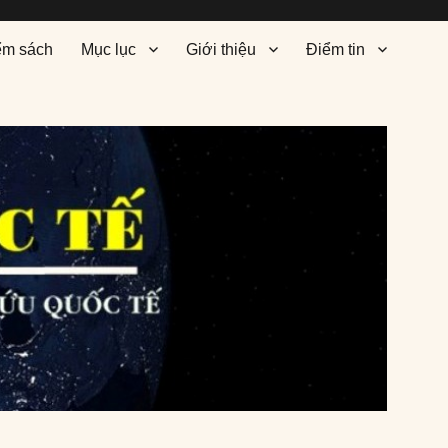
ểm sách
Mục lục
Giới thiệu
Điểm tin