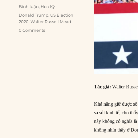
on
Categories
Bình luận
,
Hoa Kỳ
Tags
Donald Trump
,
US Election
2020
,
Walter Russell Mead
0 Comments
Tác giả:
Walter Russe
Khả năng giữ được số 
sa sút kinh tế, cho t
này không có nghĩa là
không nhìn thấy ở Don