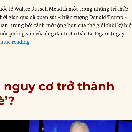
uốc tế Walter Russell Mead là một trong những trí thức
hời gian qua đã quan sát « hiện tượng Donald Trump »
an, trong bối cảnh mở rộng hơn của thế giới thời kỳ hi
h cuộc phỏng vấn của ông dành cho báo Le Figaro (ngày
“Chuyên gia: Sẽ rất sai lầm nếu không thấy
inue reading
n nguy cơ trở thành
è’?