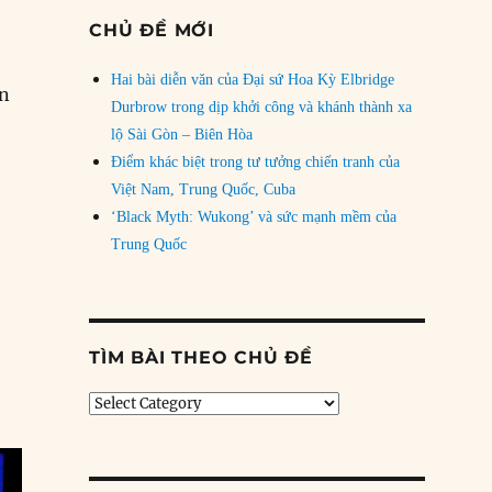
CHỦ ĐỀ MỚI
Hai bài diễn văn của Đại sứ Hoa Kỳ Elbridge
ện
Durbrow trong dịp khởi công và khánh thành xa
lộ Sài Gòn – Biên Hòa
 sức mạnh chính trị tuyệt vời của Trump”
Điểm khác biệt trong tư tưởng chiến tranh của
Việt Nam, Trung Quốc, Cuba
‘Black Myth: Wukong’ và sức mạnh mềm của
Trung Quốc
TÌM BÀI THEO CHỦ ĐỀ
Tìm
bài
theo
chủ