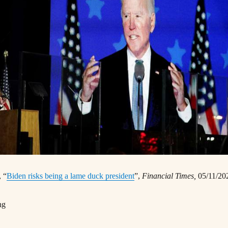
 “
Biden risks being a lame duck president
”,
Financial Times,
05/11/20
ng