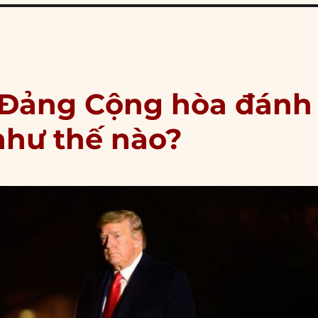
 Đảng Cộng hòa đánh
như thế nào?