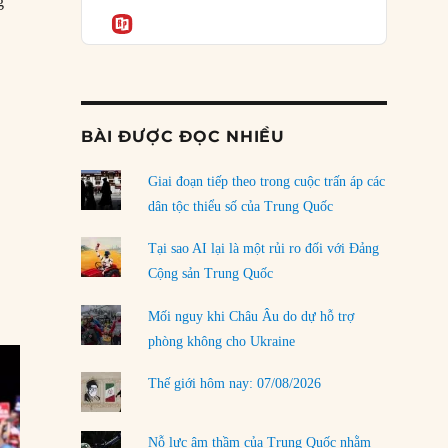
Podcast
g
của phe cánh hữu mới
Informatio
Cộng hòa đánh mất Thượng viện như thế nào?”
04/08/2026
Tại sao Trung Quốc phủ nhận cuộc gặp với
Ngoại trưởng Nhật Bản?
04/08/2026
BÀI ĐƯỢC ĐỌC NHIỀU
Điểm mù chiến lược của Trump tại Thái Bình
Dương
Giai đoạn tiếp theo trong cuộc trấn áp các
03/08/2026
dân tộc thiểu số của Trung Quốc
Đặt cược vào thất bại: Các quỹ đầu tư mạo
Tại sao AI lại là một rủi ro đối với Đảng
hiểm quốc gia và khía cạnh chính trị của vốn
Cộng sản Trung Quốc
rủi ro
02/08/2026
Mối nguy khi Châu Âu do dự hỗ trợ
phòng không cho Ukraine
Làm thế nào để kết thúc Chiến tranh Iran?
01/08/2026
Thế giới hôm nay: 07/08/2026
Chiến lược kế tiếp của Bắc Kinh ở Biển Đông
31/07/2026
Nỗ lực âm thầm của Trung Quốc nhằm