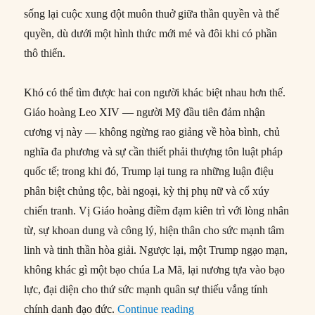
sống lại cuộc xung đột muôn thuở giữa thần quyền và thế
quyền, dù dưới một hình thức mới mẻ và đôi khi có phần
thô thiển.
Khó có thể tìm được hai con người khác biệt nhau hơn thế.
Giáo hoàng Leo XIV — người Mỹ đầu tiên đảm nhận
cương vị này — không ngừng rao giảng về hòa bình, chủ
nghĩa đa phương và sự cần thiết phải thượng tôn luật pháp
quốc tế; trong khi đó, Trump lại tung ra những luận điệu
phân biệt chủng tộc, bài ngoại, kỳ thị phụ nữ và cổ xúy
chiến tranh. Vị Giáo hoàng điềm đạm kiên trì với lòng nhân
từ, sự khoan dung và công lý, hiện thân cho sức mạnh tâm
linh và tinh thần hòa giải. Ngược lại, một Trump ngạo mạn,
không khác gì một bạo chúa La Mã, lại nương tựa vào bạo
lực, đại diện cho thứ sức mạnh quân sự thiếu vắng tính
“Cuộc đối đầu giữa Trump
chính danh đạo đức.
Continue reading