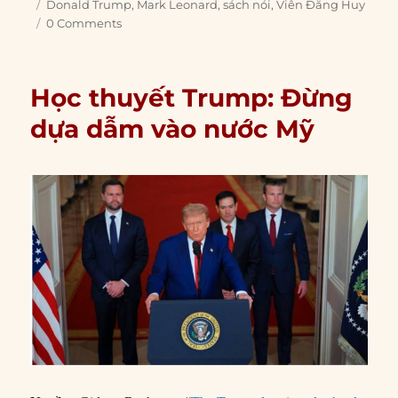
on
Tags
Donald Trump
,
Mark Leonard
,
sách nói
,
Viên Đăng Huy
0 Comments
Học thuyết Trump: Đừng
dựa dẫm vào nước Mỹ