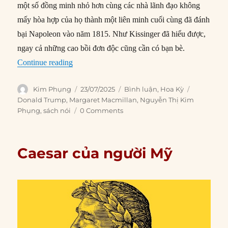
một số đồng minh nhỏ hơn cùng các nhà lãnh đạo không
mấy hòa hợp của họ thành một liên minh cuối cùng đã đánh
bại Napoleon vào năm 1815. Như Kissinger đã hiểu được,
ngay cả những cao bồi đơn độc cũng cần có bạn bè.
“Làm cho nước Mỹ đơn độc trở lại”
Continue reading
Author
Posted
Categories
Tags
Kim Phụng
23/07/2025
Bình luận
,
Hoa Kỳ
on
Donald Trump
,
Margaret Macmillan
,
Nguyễn Thị Kim
Phụng
,
sách nói
0 Comments
Caesar của người Mỹ