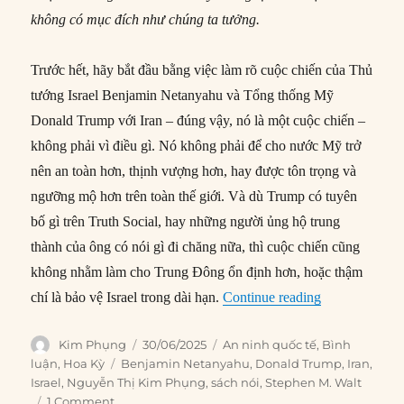
không có mục đích như chúng ta tưởng.
Trước hết, hãy bắt đầu bằng việc làm rõ cuộc chiến của Thủ
tướng Israel Benjamin Netanyahu và Tổng thống Mỹ
Donald Trump với Iran – đúng vậy, nó là một cuộc chiến –
không phải vì điều gì. Nó không phải để cho nước Mỹ trở
nên an toàn hơn, thịnh vượng hơn, hay được tôn trọng và
ngưỡng mộ hơn trên toàn thế giới. Và dù Trump có tuyên
bố gì trên Truth Social, hay những người ủng hộ trung
thành của ông có nói gì đi chăng nữa, thì cuộc chiến cũng
không nhằm làm cho Trung Đông ổn định hơn, hoặc thậm
“Cuộc chiến vớ
chí là bảo vệ Israel trong dài hạn.
Continue reading
Author
Posted
Categories
Kim Phụng
30/06/2025
An ninh quốc tế
,
Bình
on
Tags
luận
,
Hoa Kỳ
Benjamin Netanyahu
,
Donald Trump
,
Iran
,
Israel
,
Nguyễn Thị Kim Phụng
,
sách nói
,
Stephen M. Walt
1 Comment