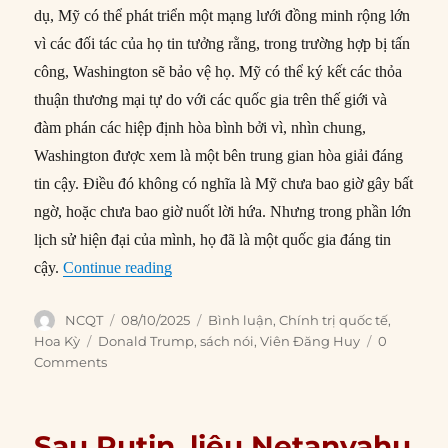
dụ, Mỹ có thể phát triển một mạng lưới đồng minh rộng lớn
vì các đối tác của họ tin tưởng rằng, trong trường hợp bị tấn
công, Washington sẽ bảo vệ họ. Mỹ có thể ký kết các thỏa
thuận thương mại tự do với các quốc gia trên thế giới và
đàm phán các hiệp định hòa bình bởi vì, nhìn chung,
Washington được xem là một bên trung gian hòa giải đáng
tin cậy. Điều đó không có nghĩa là Mỹ chưa bao giờ gây bất
ngờ, hoặc chưa bao giờ nuốt lời hứa. Nhưng trong phần lớn
lịch sử hiện đại của mình, họ đã là một quốc gia đáng tin
“Cái giá cho sự khó đoán của Trump”
cậy.
Continue reading
Author
Posted
Categories
NCQT
08/10/2025
Bình luận
,
Chính trị quốc tế
,
on
Tags
Hoa Kỳ
Donald Trump
,
sách nói
,
Viên Đăng Huy
0
Comments
Sau Putin, liệu Netanyahu