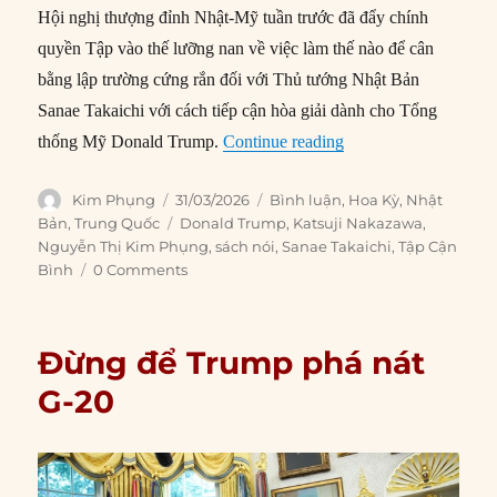
Hội nghị thượng đỉnh Nhật-Mỹ tuần trước đã đẩy chính
quyền Tập vào thế lưỡng nan về việc làm thế nào để cân
bằng lập trường cứng rắn đối với Thủ tướng Nhật Bản
Sanae Takaichi với cách tiếp cận hòa giải dành cho Tổng
“Tập đối mặt với thế
thống Mỹ Donald Trump.
Continue reading
Author
Posted
Categories
Kim Phụng
31/03/2026
Bình luận
,
Hoa Kỳ
,
Nhật
on
Tags
Bản
,
Trung Quốc
Donald Trump
,
Katsuji Nakazawa
,
Nguyễn Thị Kim Phụng
,
sách nói
,
Sanae Takaichi
,
Tập Cận
Bình
0 Comments
Đừng để Trump phá nát
G-20