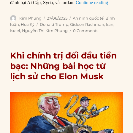
“Nền hòa bì
đánh bại Ai Cập, Syria, và Jordan.
Continue reading
Author
Posted
Categories
Kim Phụng
27/06/2025
An ninh quốc tế
,
Bình
on
Tags
luận
,
Hoa Kỳ
Donald Trump
,
Gideon Rachman
,
Iran
,
Israel
,
Nguyễn Thị Kim Phụng
0 Comments
Khi chính trị đối đầu tiền
bạc: Những bài học từ
lịch sử cho Elon Musk