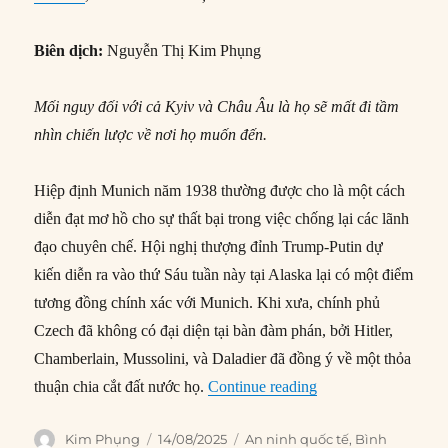
Biên dịch:
Nguyễn Thị Kim Phụng
Mối nguy đối với cả Kyiv và Châu Âu là họ sẽ mất đi tầm
nhìn chiến lược về nơi họ muốn đến.
Hiệp định Munich năm 1938 thường được cho là một cách
diễn đạt mơ hồ cho sự thất bại trong việc chống lại các lãnh
đạo chuyên chế. Hội nghị thượng đỉnh Trump-Putin dự
kiến diễn ra vào thứ Sáu tuần này tại Alaska lại có một điểm
tương đồng chính xác với Munich. Khi xưa, chính phủ
Czech đã không có đại diện tại bàn đàm phán, bởi Hitler,
Chamberlain, Mussolini, và Daladier đã đồng ý về một thỏa
“Trump, Putin, và tư
thuận chia cắt đất nước họ.
Continue reading
Author
Posted
Categories
Kim Phụng
14/08/2025
An ninh quốc tế
,
Bình