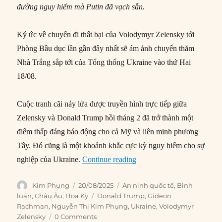
đường nguy hiểm mà Putin đã vạch sẵn.
Ký ức về chuyến đi thất bại của Volodymyr Zelensky tới
Phòng Bầu dục lần gần đây nhất sẽ ám ảnh chuyến thăm
Nhà Trắng sắp tới của Tổng thống Ukraine vào thứ Hai
18/08.
Cuộc tranh cãi nảy lửa được truyền hình trực tiếp giữa
Zelensky và Donald Trump hồi tháng 2 đã trở thành một
điểm thấp đáng báo động cho cả Mỹ và liên minh phương
Tây. Đó cũng là một khoảnh khắc cực kỳ nguy hiểm cho sự
“Zelensky trong hang cọp”
nghiệp của Ukraine.
Continue reading
Author
Posted
Categories
Kim Phụng
20/08/2025
An ninh quốc tế
,
Bình
on
Tags
luận
,
Châu Âu
,
Hoa Kỳ
Donald Trump
,
Gideon
Rachman
,
Nguyễn Thị Kim Phụng
,
Ukraine
,
Volodymyr
Zelensky
0 Comments