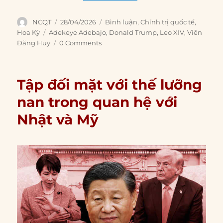
Author
Posted
Categories
NCQT
28/04/2026
Bình luận
,
Chính trị quốc tế
,
on
Tags
Hoa Kỳ
Adekeye Adebajo
,
Donald Trump
,
Leo XIV
,
Viên
Đăng Huy
0 Comments
Tập đối mặt với thế lưỡng
nan trong quan hệ với
Nhật và Mỹ