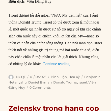
Biên dịch:
Viên Đăng Huy
Trong đường lối đối ngoại “Nước Mỹ trên hết” của Tổng
thống Donald Trump, Israel có thể được xem là một ngoại
lệ, một quốc gia nhận được sự hỗ trợ ngay cả khi các chính
sách của nước này đi chệch khỏi lợi ích của Mỹ—hoặc sở
thích cá nhân của chính tổng thống. Các nhà lãnh đạo Israel
thích nói về những giá trị chung mà hai nước chia sẻ, điều
này chắc chắn là một phần của lời giải thích. Nhưng cũng
“Sau Putin, liệu Netanyah
có những lý do khác.
Continue reading
Author
Posted
Categories
Tags
NCQT
01/10/2025
Bình luận
,
Hoa Kỳ
Benjamin
on
Netanyahu
,
Daniel Byman
,
Donald Trump
,
Israel
,
Viên
Đăng Huy
0 Comments
Zelensky trong hang cọp