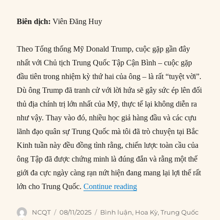
Biên dịch:
Viên Đăng Huy
Theo Tổng thống Mỹ Donald Trump, cuộc gặp gần đây
nhất với Chủ tịch Trung Quốc Tập Cận Bình – cuộc gặp
đầu tiên trong nhiệm kỳ thứ hai của ông – là rất “tuyệt vời”.
Dù ông Trump đã tranh cử với lời hứa sẽ gây sức ép lên đối
thủ địa chính trị lớn nhất của Mỹ, thực tế lại không diễn ra
như vậy. Thay vào đó, nhiều học giả hàng đầu và các cựu
lãnh đạo quân sự Trung Quốc mà tôi đã trò chuyện tại Bắc
Kinh tuần này đều đồng tình rằng, chiến lược toàn cầu của
ông Tập đã được chứng minh là đúng đắn và rằng một thế
giới đa cực ngày càng rạn nứt hiện đang mang lại lợi thế rất
“Giới lãnh đạo Trung Quố
lớn cho Trung Quốc.
Continue reading
Author
Posted
Categories
NCQT
08/11/2025
Bình luận
,
Hoa Kỳ
,
Trung Quốc