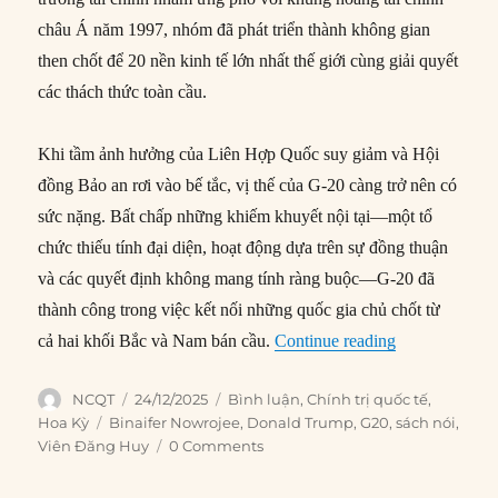
châu Á năm 1997, nhóm đã phát triển thành không gian
then chốt để 20 nền kinh tế lớn nhất thế giới cùng giải quyết
các thách thức toàn cầu.
Khi tầm ảnh hưởng của Liên Hợp Quốc suy giảm và Hội
đồng Bảo an rơi vào bế tắc, vị thế của G-20 càng trở nên có
sức nặng. Bất chấp những khiếm khuyết nội tại—một tổ
chức thiếu tính đại diện, hoạt động dựa trên sự đồng thuận
và các quyết định không mang tính ràng buộc—G-20 đã
thành công trong việc kết nối những quốc gia chủ chốt từ
“Đừng để Tru
cả hai khối Bắc và Nam bán cầu.
Continue reading
Author
Posted
Categories
NCQT
24/12/2025
Bình luận
,
Chính trị quốc tế
,
on
Tags
Hoa Kỳ
Binaifer Nowrojee
,
Donald Trump
,
G20
,
sách nói
,
Viên Đăng Huy
0 Comments