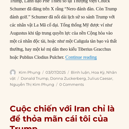
Trump, Lãnh đạo Phe Thiểu số tại Thượng viện Chuck
Schumer đã đăng trên X rằng “Nero đánh đàn. Còn Trump
đánh golf.” Schumer đã nối dài lịch sử so sánh Trump với
các nhân vật La Mã cổ đại. Tổng thống Mỹ được ví như
Augustus khi tập trung quyền lực của nền Cộng hòa vào
một cá nhân độc tài, hoặc như một Caligula tàn bạo và thất
thường, hay một kẻ mị dân theo kiểu Tiberius Gracchus
“Caesar của ngư
hoặc Publius Clodius Pulcher.
Continue reading
Author
Posted
Categories
Kim Phụng
03/07/2025
Bình luận
,
Hoa Kỳ
,
Nhân
on
Tags
vật
Donald Trump
,
Donna Zuckerberg
,
Julius Caesar
,
Nguyễn Thị Kim Phụng
0 Comments
Cuộc chiến với Iran chỉ là
để thỏa mãn cái tôi của
Trump