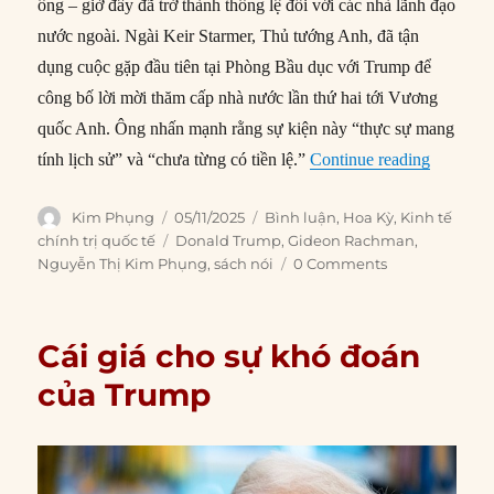
ông – giờ đây đã trở thành thông lệ đối với các nhà lãnh đạo
nước ngoài. Ngài Keir Starmer, Thủ tướng Anh, đã tận
dụng cuộc gặp đầu tiên tại Phòng Bầu dục với Trump để
công bố lời mời thăm cấp nhà nước lần thứ hai tới Vương
quốc Anh. Ông nhấn mạnh rằng sự kiện này “thực sự mang
“Học th
tính lịch sử” và “chưa từng có tiền lệ.”
Continue reading
Author
Posted
Categories
Kim Phụng
05/11/2025
Bình luận
,
Hoa Kỳ
,
Kinh tế
on
Tags
chính trị quốc tế
Donald Trump
,
Gideon Rachman
,
Nguyễn Thị Kim Phụng
,
sách nói
0 Comments
Cái giá cho sự khó đoán
của Trump