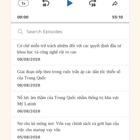
1
X
SKIP
PLAY
JUMP
CHANGE
SHARE
PLAYBACK
THIS
BACKWARD
PAUSE
FORWARD
00:00
RATE
55:10
EPISOD
Search
Episodes
Cơ chế miễn trừ trách nhiệm đối với các quyết định đầu tư
khoa học và công nghệ rủi ro cao
08/08/2026
Giai đoạn tiếp theo trong cuộc trấn áp các dân tộc thiểu số
của Trung Quốc
06/08/2026
Nỗ lực âm thầm của Trung Quốc nhằm thống trị khu vực
Mỹ Latinh
06/08/2026
Nợ cho kẻ mộng mơ: Vốn vay chính sách và giới hạn của
việc cho startup vay vốn
05/08/2026