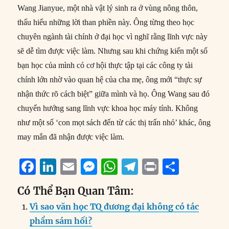
Wang Jianyue, một nhà vật lý sinh ra ở vùng nông thôn,
thấu hiểu những lời than phiền này. Ông từng theo học
chuyên ngành tài chính ở đại học vì nghĩ rằng lĩnh vực này
sẽ dễ tìm được việc làm. Nhưng sau khi chứng kiến một số
bạn học của mình có cơ hội thực tập tại các công ty tài
chính lớn nhờ vào quan hệ của cha mẹ, ông mới “thực sự
nhận thức rõ cách biệt” giữa mình và họ. Ông Wang sau đó
chuyển hướng sang lĩnh vực khoa học máy tính. Không
như một số ‘con mọt sách đến từ các thị trấn nhỏ’ khác, ông
may mắn đã nhận được việc làm.
F
Li
E
M
W
T
P
S
a
n
m
e
h
el
ri
h
Có Thể Bạn Quan Tâm:
c
k
ai
ss
at
e
n
a
Vì sao văn học TQ đương đại không có tác
e
e
l
e
s
g
t
re
phẩm sám hối?