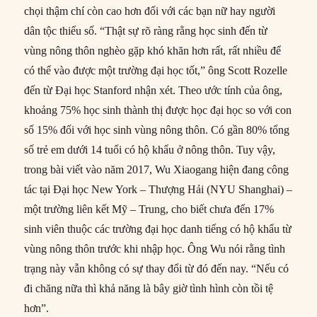
chọi thậm chí còn cao hơn đối với các bạn nữ hay người
dân tộc thiểu số. “Thật sự rõ ràng rằng học sinh đến từ
vùng nông thôn nghèo gặp khó khăn hơn rất, rất nhiều để
có thể vào được một trường đại học tốt,” ông Scott Rozelle
đến từ Đại học Stanford nhận xét. Theo ước tính của ông,
khoảng 75% học sinh thành thị được học đại học so với con
số 15% đối với học sinh vùng nông thôn. Có gần 80% tổng
số trẻ em dưới 14 tuổi có hộ khẩu ở nông thôn. Tuy vậy,
trong bài viết vào năm 2017, Wu Xiaogang hiện đang công
tác tại Đại học New York – Thượng Hải (NYU Shanghai) –
một trường liên kết Mỹ – Trung, cho biết chưa đến 17%
sinh viên thuộc các trường đại học danh tiếng có hộ khẩu từ
vùng nông thôn trước khi nhập học. Ông Wu nói rằng tình
trạng này vẫn không có sự thay đổi từ đó đến nay. “Nếu có
đi chăng nữa thì khả năng là bây giờ tình hình còn tồi tệ
hơn”.