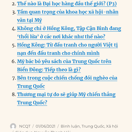
b
d
n
A
r
Thế nào là Đại học hàng đầu thế giới? (P3)
o
I
g
p
a
Tầm quan trọng của khoa học xã hội-nhân
o
n
er
p
m
văn tại Mỹ
k
Không chỉ ở Hồng Kông, Tập Cận Bình đang
‘thổi lửa’ ở các nơi khác như thế nào?
Hồng Kông: Từ đấu tranh cho người Việt tị
nạn đến đấu tranh cho chính mình
Mỹ bác bỏ yêu sách của Trung Quốc trên
Biển Đông: Tiếp theo là gì?
Bên trong cuộc chiến chống đói nghèo của
Trung Quốc
Thương mại tự do sẽ giúp Mỹ chiến thắng
Trung Quốc?
Author
Posted
Categories
NCQT
01/06/2021
Bình luận
,
Trung Quốc
,
Xã hội
on
Tags