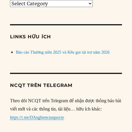
Tìm
bài
theo
chủ
đề
LINKS HỮU ÍCH
Báo cáo Thường niên 2025 và Kêu gọi tài trợ năm 2026
NCQT TRÊN TELEGRAM
Theo dõi NCQT trên Telegram để nhận được thông báo bài
viết mới và các thông tin, tài liệu… hữu ích khác:
https://t.me/DAnghiencuuquocte