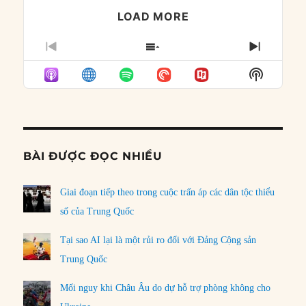
LOAD MORE
PREVIOUS
SHOW
NEXT
EPISODE
EPISODES
EPISO
Show
LIST
Podcast
Informat
BÀI ĐƯỢC ĐỌC NHIỀU
Giai đoạn tiếp theo trong cuộc trấn áp các dân tộc thiểu
số của Trung Quốc
Tại sao AI lại là một rủi ro đối với Đảng Cộng sản
Trung Quốc
Mối nguy khi Châu Âu do dự hỗ trợ phòng không cho