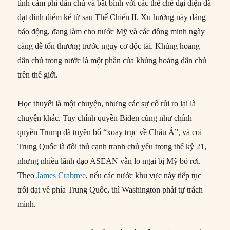
tình cảm phi dân chủ và bất bình với các thể chế đại diện đã
đạt đỉnh điểm kể từ sau Thế Chiến II. Xu hướng này đáng
báo động, đang làm cho nước Mỹ và các đồng minh ngày
càng dễ tổn thương trước nguy cơ độc tài. Khủng hoảng
dân chủ trong nước là một phần của khủng hoảng dân chủ
trên thế giới.
Học thuyết là một chuyện, nhưng các sự cố rủi ro lại là
chuyện khác. Tuy chính quyền Biden cũng như chính
quyền Trump đã tuyên bố “xoay trục về Châu Á”, và coi
Trung Quốc là đối thủ cạnh tranh chủ yếu trong thế kỷ 21,
nhưng nhiều lãnh đạo ASEAN vẫn lo ngại bị Mỹ bỏ rơi.
Theo
James Crabtree
, nếu các nước khu vực này tiếp tục
trôi dạt về phía Trung Quốc, thì Washington phải tự trách
mình.