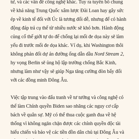
tư, và các vấn đề công nghệ khác. Tuy ra tuyên bố chung
về khả năng Trung Quốc xâm lược Đài Loan hay gây sức
ép về kinh tế đối với Úc là tương đối dễ, nhưng để có hành
động đáp trả cụ thể từ nhiều nước sẽ khó hơn. Hành động
củng cố thế giới tự do để chống lại mối đe dọa này sẽ làm
yếu đi trước mối đe dọa khác. Ví dụ, khi Washington thôi
không phản đối dự án đường ống dẫn dầu
Nord Stream 2
,
hy vọng Berlin sẽ ủng hộ lập trường chống Bắc Kinh,
nhưng làm như vậy sẽ giúp Nga tăng cường đòn bẩy đối
với các đồng minh Đông Âu.
Việc tập trung vào đấu tranh về tư tưởng và công nghệ có
thể làm Chính quyền Biden sao nhãng các nguy cơ cấp
bách về quân sự. Mỹ có thể thua cuộc ganh đua về hệ
thống vì không ngăn chặn được các chính quyền độc tài
hiếu chiến và bảo vệ các tiền đồn dân chủ tại Đông Âu và