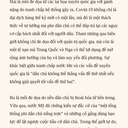
Hai là mối đe dọa từ các tai họa xuyên quốc gia với gánh
nặng do tranh chấp hệ thống gây ra. Covid-19 không chỉ là
đại dịch hàng thế kỷ mới có một lần, mà đó là một thách
thức về tư tưởng mà phe dân chủ có thể đáp trả lại các nguy
cơ cấp bách nhất đối với người dân. Tham nhũng qua biên
giới không chỉ đe dọa đối với quản trị quốc gia, mà còn là
một tệ nạn mà Trung Quốc và Nga có thể lợi dụng để mở
rộng ảnh hưởng của họ và làm suy yếu đối phương. Sự
khác biệt giữa tranh chấp nước lớn và các vấn đề xuyên
quốc gia là “dân chủ không thể thắng vấn đề thứ nhất nếu
không giải quyết tốt vấn đề thứ hai”.
Ba là mối đe dọa do nền dân chủ bị thoái hóa từ bên trong.
Vừa qua, nước Mỹ đã chứng kiến sự đắc cử của “một tổng
thống phi dân chủ trắng trợn” và những cố gắng dùng bạo
lực để lật ngược cuộc bầu cử dân chủ. Trong thế giới tự do,