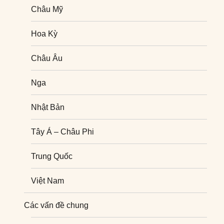
Châu Mỹ
Hoa Kỳ
Châu Âu
Nga
Nhật Bản
Tây Á – Châu Phi
Trung Quốc
Việt Nam
Nghiên cứu quốc tế
Các vấn đề chung