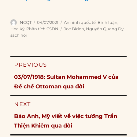
Author
Posted
Categories
NCQT
04/07/2021
An ninh quốc tế
,
Bình luận
,
on
Tags
Hoa Kỳ
,
Phân tích CSĐN
Joe Biden
,
Nguyễn Quang Dy
,
sách nói
Post
PREVIOUS
navigation
Previous
03/07/1918: Sultan Mohammed V của
post:
Đế chế Ottoman qua đời
NEXT
Next
Báo Anh, Mỹ viết về việc tướng Trần
post:
Thiện Khiêm qua đời