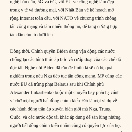
nghệ bán dẫn, 5G và 6G, với EU về công nghệ làm đẹp
trong y tế và thương mại, với Nhật Bản về kế hoạch mở
rộng Internet toàn cầu, với NATO về chương trình chống
tấn công mạng và làm nhiễu thông tin, để tăng cường hợp
tác dân chủ từ dưới lên.
Đồng thời, Chính quyền Biden đang vận động các nước
chống lại các hình thức áp bức và cướp đoạt của các chế độ
độc tài. Nghe nói Biden đã răn đe Putin là sẽ có hệ quả
nghiêm trọng nếu Nga tiếp tục tấn công mạng. Mỹ cùng các
nước EU đã trừng phạt Belarus sau khi Chính phủ
Alexander Lukashenko buộc một chuyến bay phải hạ cánh
vì chở một người bất đồng chính kiến. Đó là một ví dụ về
các hành động trấn áp xuyên biên giới mà Nga, Trung
Quốc, và các nước độc tài khác áp dụng để săn lùng những
người bất đồng chính kiến nhằm củng cố quyền lực của họ.