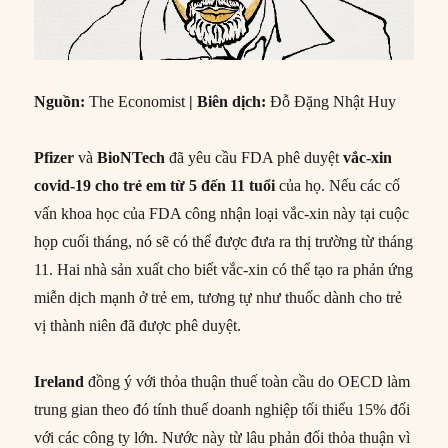
Nguồn:
The Economist
|
Biên dịch:
Đỗ Đặng Nhật Huy
Pfizer
và
BioNTech
đã yêu cầu FDA phê duyệt
vắc-xin
covid-19 cho trẻ em từ 5 đến 11 tuổi
của họ. Nếu các cố
vấn khoa học của FDA công nhận loại vắc-xin này tại cuộc
họp cuối tháng, nó sẽ có thể được đưa ra thị trường từ tháng
11. Hai nhà sản xuất cho biết vắc-xin có thể tạo ra phản ứng
miễn dịch mạnh ở trẻ em, tương tự như thuốc dành cho trẻ
vị thành niên đã được phê duyệt.
Ireland
đồng ý với thỏa thuận thuế toàn cầu do OECD làm
trung gian theo đó tính thuế doanh nghiệp tối thiểu 15% đối
với các công ty lớn. Nước này từ lâu phản đối thỏa thuận vì