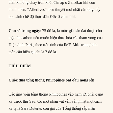
thân khi ông chạy trốn khỏi đàn áp ở Zanzibar khi còn
thanh niên. “Afterlives”, tiểu thuyết mới nhất của ông, lấy
bối cảnh chế độ thực dân Đức ở châu Phi.
Con số trong ngày
: 75 đô la, là mức giá cần đạt được cho
một tấn carbon nếu muốn hiện thực hóa các tham vọng của
Hiệp định Paris, theo ước tính của IMF. Mức trung bình
toàn cầu hiện tại chỉ là 3 đô la.
TIÊU ĐIỂM
Cuộc đua tổng thống Philippines bắt đầu nóng lên
Các ứng viên tổng thống Philippines vào năm tới phải đăng
ký trước thứ Sáu. Có một nhân vật vẫn vắng mặt một cách
kỳ lạ là Sara Duterte, con gái của Tổng thống sắp mãn