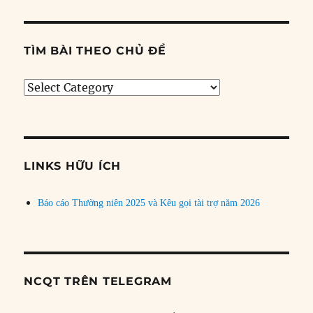
TÌM BÀI THEO CHỦ ĐỀ
Tìm
bài
theo
chủ
đề
LINKS HỮU ÍCH
Báo cáo Thường niên 2025 và Kêu gọi tài trợ năm 2026
NCQT TRÊN TELEGRAM