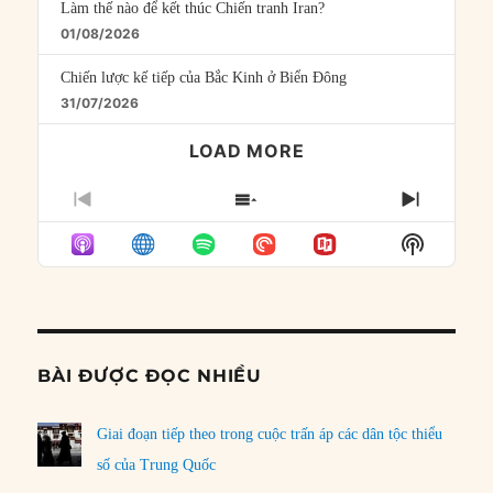
Làm thế nào để kết thúc Chiến tranh Iran?
01/08/2026
Chiến lược kế tiếp của Bắc Kinh ở Biển Đông
31/07/2026
LOAD MORE
PREVIOUS
SHOW
NEXT
EPISODE
EPISODES
EPISO
Show
LIST
Podcast
Informat
BÀI ĐƯỢC ĐỌC NHIỀU
Giai đoạn tiếp theo trong cuộc trấn áp các dân tộc thiểu
số của Trung Quốc