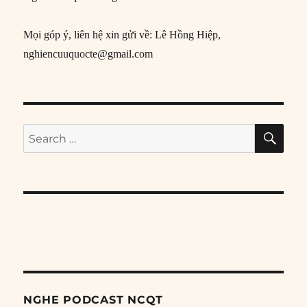
Mọi góp ý, liên hệ xin gửi về: Lê Hồng Hiệp,
nghiencuuquocte@gmail.com
SE
Search
for:
NGHE PODCAST NCQT