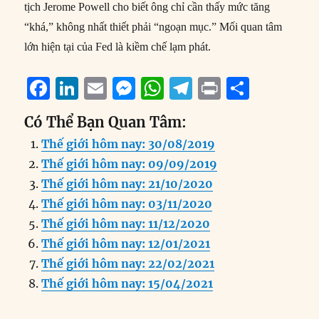
tịch Jerome Powell cho biết ông chỉ cần thấy mức tăng
“khá,” không nhất thiết phải “ngoạn mục.” Mối quan tâm
lớn hiện tại của Fed là kiềm chế lạm phát.
F
Li
E
M
W
T
P
S
a
n
m
e
h
el
ri
h
Có Thể Bạn Quan Tâm:
c
k
ai
ss
at
e
n
a
Thế giới hôm nay: 30/08/2019
e
e
l
e
s
g
t
re
Thế giới hôm nay: 09/09/2019
b
d
n
A
r
Thế giới hôm nay: 21/10/2020
o
I
g
p
a
Thế giới hôm nay: 03/11/2020
o
n
er
p
m
Thế giới hôm nay: 11/12/2020
k
Thế giới hôm nay: 12/01/2021
Thế giới hôm nay: 22/02/2021
Thế giới hôm nay: 15/04/2021