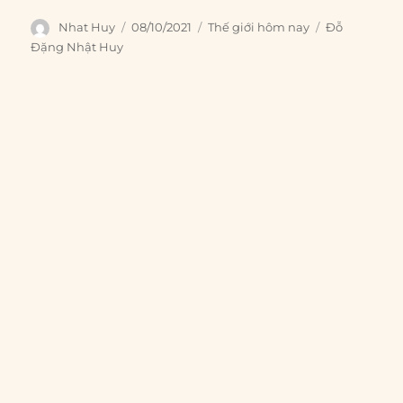
Author
Posted
Categories
Tags
Nhat Huy
08/10/2021
Thế giới hôm nay
Đỗ
on
Đặng Nhật Huy