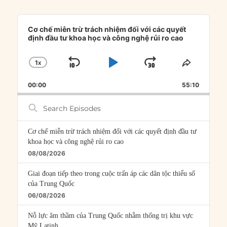
Audio
Player
Cơ chế miễn trừ trách nhiệm đối với các quyết
định đầu tư khoa học và công nghệ rủi ro cao
1
X
SKIP
PLAY
JUMP
CHANGE
SHARE
PLAYBACK
THIS
BACKWARD
PAUSE
FORWARD
00:00
RATE
55:10
EPISOD
Search
Episodes
Cơ chế miễn trừ trách nhiệm đối với các quyết định đầu tư
khoa học và công nghệ rủi ro cao
08/08/2026
Giai đoạn tiếp theo trong cuộc trấn áp các dân tộc thiểu số
của Trung Quốc
06/08/2026
Nỗ lực âm thầm của Trung Quốc nhằm thống trị khu vực
Mỹ Latinh