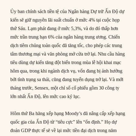
Ủy ban chính sách tiền tệ của Ngân hàng Dự trữ Ấn Độ dự
kiến sẽ giữ nguyên lãi suất chuẩn ở mức 4% tại cuộc họp
thứ Sáu. Lạm phát đang ở mức 5,3%, và do đó thấp hơn
mức trần trung hạn 6% của ngân hàng trung ương. Chiến
dịch tiêm chủng toàn quốc đã tăng tốc, cho phép các trung
tâm thương mại và văn phòng mở cửa trở lại. Nhu cầu hàng
tiêu dùng dự kiến tăng đột biến trong mùa lễ hội khai mạc
hôm qua, trong khi ngành dịch vụ, vốn đang bị ảnh hưởng
bởi tình trạng sa thải, cũng đang tuyển dụng trở lại. Và mới
tháng trước, Sensex, một chỉ số cổ phiếu gồm 30 công ty
lớn nhất Ấn Độ, lên mức cao kỷ lục.
Hôm thứ Ba hãng xếp hạng Moody’s đã nâng cấp xếp hạng
quốc gia của Ấn Độ từ “tiêu cực” lên “ổn định.” Họ dự
đoán GDP thực tế sẽ về lại mức tiền đại dịch trong năm