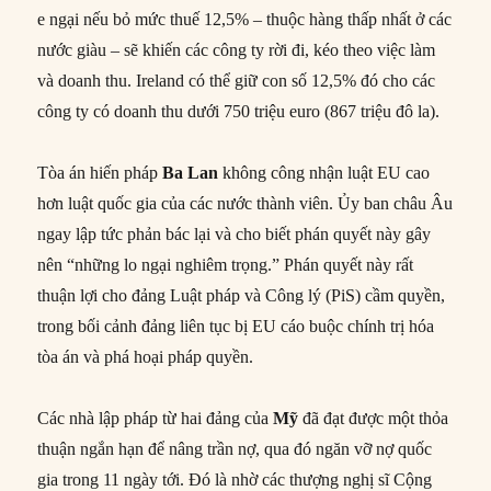
e ngại nếu bỏ mức thuế 12,5% – thuộc hàng thấp nhất ở các
nước giàu – sẽ khiến các công ty rời đi, kéo theo việc làm
và doanh thu. Ireland có thể giữ con số 12,5% đó cho các
công ty có doanh thu dưới 750 triệu euro (867 triệu đô la).
Tòa án hiến pháp
Ba
Lan
không công nhận luật EU cao
hơn luật quốc gia của các nước thành viên. Ủy ban châu Âu
ngay lập tức phản bác lại và cho biết phán quyết này gây
nên “những lo ngại nghiêm trọng.” Phán quyết này rất
thuận lợi cho đảng Luật pháp và Công lý (PiS) cầm quyền,
trong bối cảnh đảng liên tục bị EU cáo buộc chính trị hóa
tòa án và phá hoại pháp quyền.
Các nhà lập pháp từ hai đảng của
Mỹ
đã đạt được một thỏa
thuận ngắn hạn để nâng trần nợ, qua đó ngăn vỡ nợ quốc
gia trong 11 ngày tới. Đó là nhờ các thượng nghị sĩ Cộng