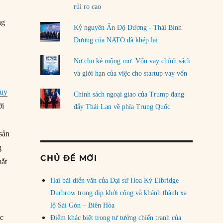
rủi ro cao
ng
Kỷ nguyên Ấn Độ Dương - Thái Bình
Dương của NATO đã khép lại
Nợ cho kẻ mộng mơ: Vốn vay chính sách
và giới hạn của việc cho startup vay vốn
uy
Chính sách ngoại giao của Trump đang
ời
đẩy Thái Lan về phía Trung Quốc
 sản
g
CHỦ ĐỀ MỚI
mắt
Hai bài diễn văn của Đại sứ Hoa Kỳ Elbridge
Durbrow trong dịp khởi công và khánh thành xa
lộ Sài Gòn – Biên Hòa
ác
Điểm khác biệt trong tư tưởng chiến tranh của