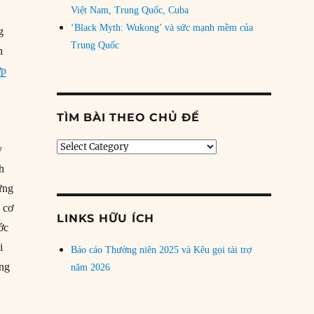
Việt Nam, Trung Quốc, Cuba
‘Black Myth: Wukong’ và sức mạnh mềm của
g
Trung Quốc
n
ợp
TÌM BÀI THEO CHỦ ĐỀ
Tìm
y
bài
nh
theo
ững
chủ
đề
c cơ
LINKS HỮU ÍCH
ớc
i
Báo cáo Thường niên 2025 và Kêu gọi tài trợ
ông
năm 2026