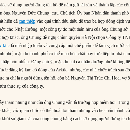
việc sử dụng người đứng tên hộ để nắm giữ tài sản và thành lập các cô
 đến ông Nguyễn Đức Chung, cựu Chủ tịch Ủy ban Nhân dân thành phố
át hiện đã
can thiệp
vào quá trình đấu thầu để trao ba hợp đồng dịch vụ
ước cho Nhật Cường, một công ty do một thân hữu của ông Chung sở
g hợp khác, ông Chung đề nghị chính quyền Hà Nội chọn Công ty T
Arktic
là nhà nhập khẩu và cung cấp một chế phẩm để làm sạch nước c
ành phố, mặc dù thành phố có thể mua hóa chất này trực tiếp từ nhà cu
á thấp hơn nhiều. Đáng chú ý, mặc dù hai cá nhân dường như không li
ược đăng ký làm cổ đông của Arktic, nhưng các nhà chức trách sau đ
thực ra chỉ là người đứng tên hộ, còn bà Nguyễn Thị Trúc Chi Hoa, vợ 
hữu thực sự của công ty.
bày tham nhũng như của ông Chung vẫn là trường hợp hiếm hoi. Trong
p khác, các quan chức có thể thoát tội tham nhũng và che chắn thành c
họ khỏi sự giám sát của công chúng bằng cách sử dụng người đứng tên 