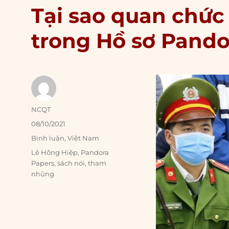
Tại sao quan chức
trong Hồ sơ Pando
Author
NCQT
Posted
08/10/2021
on
Categories
Bình luận
,
Việt Nam
Tags
Lê Hồng Hiệp
,
Pandora
Papers
,
sách nói
,
tham
nhũng