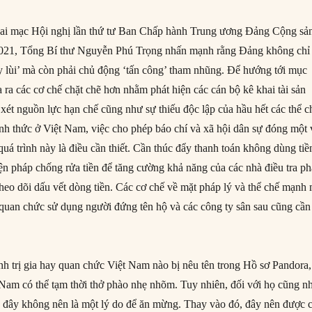
khai mạc Hội nghị lần thứ tư Ban Chấp hành Trung ương Đảng Cộng sả
021, Tổng Bí thư Nguyễn Phú Trọng nhấn mạnh rằng Đảng không chỉ
y lùi’ mà còn phải chủ động ‘tấn công’ tham nhũng. Để hướng tới mục
 ra các cơ chế chặt chẽ hơn nhằm phát hiện các cán bộ kê khai tài sản
xét nguồn lực hạn chế cũng như sự thiếu độc lập của hầu hết các thể c
h thức ở Việt Nam, việc cho phép báo chí và xã hội dân sự đóng một 
 quá trình này là điều cần thiết. Cần thúc đẩy thanh toán không dùng tiề
iện pháp chống rửa tiền để tăng cường khả năng của các nhà điều tra p
 theo dõi dấu vết dòng tiền. Các cơ chế về mặt pháp lý và thể chế mạnh
quan chức sử dụng người đứng tên hộ và các công ty sân sau cũng cần
nh trị gia hay quan chức Việt Nam nào bị nêu tên trong Hồ sơ Pandora,
 Nam có thể tạm thời thở phào nhẹ nhõm. Tuy nhiên, đối với họ cũng n
đây không nên là một lý do để ăn mừng. Thay vào đó, đây nên được c