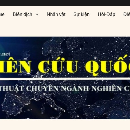
me
Biên dịch
Nhân vật
Sự kiện
Hỏi-Đáp
Đi