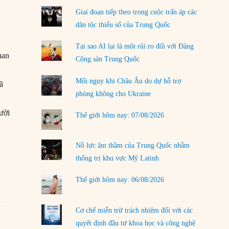
04/08/2026
Giai đoạn tiếp theo trong cuộc trấn áp các
Điểm mù chiến lược của Trump tại Thái Bình
dân tộc thiểu số của Trung Quốc
Dương
03/08/2026
Tại sao AI lại là một rủi ro đối với Đảng
uan
Cộng sản Trung Quốc
Đặt cược vào thất bại: Các quỹ đầu tư mạo
hiểm quốc gia và khía cạnh chính trị của vốn
Mối nguy khi Châu Âu do dự hỗ trợ
ã
rủi ro
phòng không cho Ukraine
02/08/2026
ười
Thế giới hôm nay: 07/08/2026
Làm thế nào để kết thúc Chiến tranh Iran?
01/08/2026
Nỗ lực âm thầm của Trung Quốc nhằm
Chiến lược kế tiếp của Bắc Kinh ở Biển Đông
thống trị khu vực Mỹ Latinh
31/07/2026
Thế giới hôm nay: 06/08/2026
LOAD MORE
Cơ chế miễn trừ trách nhiệm đối với các
quyết định đầu tư khoa học và công nghệ