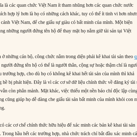
ĩa là các quan chức Việt Nam ít tham nhũng hơn các quan chức nước
hích hợp lý hơn là họ có những cách khác, tuy có thể ít tinh vi hơn như
i cảnh Việt Nam, để che giấu sự giàu có bất minh của mình. Một biện
ụng những người đứng tên hộ để thay mặt họ nắm giữ tài sản tại Việt
 ở những cán bộ, công chức nằm trong diện phải kê khai tài sản theo
q
người đứng tên hộ có thể là người thân, cộng sự hoặc thậm chí là ngư
 trường hợp, cho dù họ có không kê khai hết tài sản của mình thì khả
hề bị phát hiện. Đây là vì các cơ sở dữ liệu chính thức về đăng ký tài
vẫn còn phân mảnh. Mặt khác, việc thiếu một nền báo chí độc lập cùn
ng cũng giúp họ dễ dàng che giấu tài sản bất minh của mình khỏi con 
ng.
có các cơ chế chính thức hữu hiệu để xác minh các bản kê khai tài sản
. Trong hầu hết các trường hợp, nhà chức trách chỉ bắt đầu xác minh c