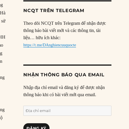
ng
NCQT TRÊN TELEGRAM
 Hà
 sử
Theo dõi NCQT trên Telegram để nhận được
thông báo bài viết mới và các thông tin, tài
NHH
liệu… hữu ích khác:
ho
https://t.me/DAnghiencuuquocte
ng
ên
ó
NHẬN THÔNG BÁO QUA EMAIL
ông
Nhập địa chỉ email và đăng ký để được nhận
thông báo khi có bài viết mới qua email.
Địa
ông
chỉ
hộ
email
ĐĂNG KÝ