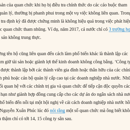
sản của quan chức khi họ bị điều tra chính thức do các cáo buộc tham
uản lý, thường bị phanh phui trong một vụ việc không liên quan. Tron
 tra định kỳ đã được chứng minh là không hiệu quả trong việc phát hiệ
các quan chức tham nhũng. Ví dụ, năm 2017, cả nước chỉ có
3 trường h
i sản không trung thực.
ng tên hộ cũng liên quan đến cách làm phổ biến khác là thành lập các
ắm giữ tài sản hoặc giành lợi thế kinh doanh không công bằng. ‘Công t
y được thành lập bởi các thành viên gia đình hoặc thân hữu của các chí
ính phủ hoặc cán bộ quản lý cấp cao tại các doanh nghiệp nhà nước. Nh
i quan hệ với các chính trị gia và quan chức để tiếp cận độc quyền cá
 hạn như giành hợp đồng cung cấp cho các dự án do ngân sách nhà nư
phổ biến đến nỗi tại một hội nghị về cải cách doanh nghiệp nhà nước hồ
 Nguyễn Xuân Phúc lúc đó
nói rằng
một số quan chức mà ông biết kh
 thậm chí có tới 14, 15 công ty sân sau.