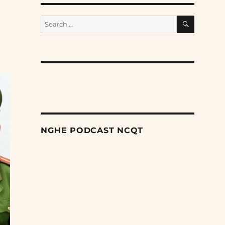
SEARCH
Search
for:
NGHE PODCAST NCQT
Search
Episodes
Cơ chế miễn trừ trách nhiệm đối với các
quyết định đầu tư khoa học và công nghệ rủi