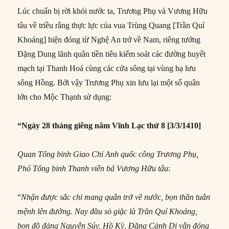
Lúc chuẩn bị rời khỏi nước ta, Trương Phụ và Vương Hữu
tâu về triều rằng thực lực của vua Trùng Quang [Trần Quí
Khoáng] hiện đóng từ Nghệ An trở về Nam, riêng tướng
Ðặng Dung lãnh quân tiền tiêu kiểm soát các đường huyết
mạch tại Thanh Hoá cùng các cửa sông tại vùng hạ lưu
sông Hồng. Bởi vậy Trương Phụ xin lưu lại một số quân
lớn cho Mộc Thạnh sử dụng:
“Ngày 28 tháng giêng năm Vĩnh Lạc thứ 8 [3/3/1410]
Quan Tổng binh Giao Chỉ Anh quốc công Trương Phụ,
Phó Tổng binh Thanh viễn bá Vương Hữu tâu
:
“
Nhận được sắc chỉ mang
quân
trở
về
nước, bọn thần tuân
mệnh lên đường. Nay đầu sỏ giặc là Trần Quí Khoá
ng,
bọn đồ đảng Nguyễn Súy, Hồ Kỳ, Đặng Cảnh Dị vẫn đóng