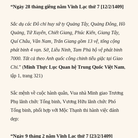
“Ngày 28 tháng giêng năm Vĩnh Lạc thứ 7 [12/2/1409]
Sắc dụ các Đô chỉ huy sứ ty Quảng Tây, Quảng Đông, Hồ
Quảng, Tứ Xuyên, Chiết Giang, Phúc Kiến, Giang Tây,
Quí Châu, Vân Nam, Trấn Giang gồm 13 vệ, tổng cộng
phát binh 4 vạn. Sở, Liêu Ninh, Tam Phủ hộ vệ phát binh
7000. Tất cả theo Anh quốc công chinh tiễu giặc tại Giao
Chỉ
.” (
Minh Thực Lục
Quan hệ Trung Quốc Việt Nam
,
tập 1, trang 321)
Sắc mệnh về cuộc hành quân, Vua nhà Minh giao Trương
Phụ lãnh chức Tổng binh, Vương Hữu lãnh chức Phó
Tổng binh, phối hợp với Mộc Thạnh thi hành việc đánh
dẹp:
“Ngày 9 tháng 2 năm Vĩnh Lạc thứ 7 [23/2/1409]