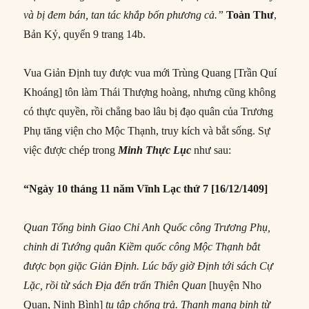
và bị đem bán, tan tác khắp bốn phương cả.”
Toa
̀n Thư
,
Bản Kỷ, quyển 9 trang 14b.
Vua Giản Định tuy được vua mới Trùng Quang [Trần Quí
Khoáng] tôn làm Thái Thượng hoàng, nhưng cũng không
có thực quyền, rồi chẳng bao lâu bị đạo quân của Trương
Phụ tăng viện cho Mộc Thạnh, truy kích và bắt sống. Sự
việc được chép trong
Minh Thực Lục
như sau:
“Ngày 10 tháng 11 năm Vĩnh Lạc thứ 7 [16/12/1409]
Quan Tổng binh Giao Chỉ Anh Quốc công Trương Phụ,
chinh di Tướng quân Kiềm quốc công Mộc Thạnh bắt
được bọn giặc Giản Định. Lúc bấy giờ Định tới sách Cự
Lặc, rồi từ sách Địa đến trấn Thiên Quan
[huyện Nho
Quan, Ninh Bình]
tụ tập chống trả. Thạnh mang binh từ