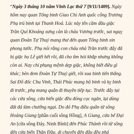
“
Ngày 3 tháng 10 năm Vĩnh Lạc thứ 7
[9/11/1409].
Ngày
hôm nay quan Tổng binh Giao Chỉ Anh quốc công Trương
Phụ trú binh tại Thanh Hoá. Lúc này tên cầm đầu giặc
Trần Quí Khoáng xưng càn là cháu Vương trước, sai nguỵ
quan Đoàn Tự Thuỷ mang thư đến quan Tổng binh xin
phong tước. Phụ nói rằng con cháu nhà Trần trước đây đã
bị giặc họ Lê giết hết rồi, đã cho tìm hỏi khắp nhưng không
còn ai. Nay chỉ phụng mệnh dẹp giặc, không biết điều gì
khác; bèn đem Đoàn Tự Thuỷ giết, rồi xua binh tiến thẳng.
Sai Đô đốc Chu Vinh, Thái Phúc mang bộ binh và kỵ binh
đi trước, phụ mang quân đi thuyền tiếp tục. Trước đây tại
các cửa sông, cửa biển giặc đều đóng cọc ngăn, lại dùng
đất đá làm chướng ngại. Do đó Phụ điều quân từ sông
Hoàng Giang
[phần cuối sông Hồng]
, A Giang, cửa bể Đại
An
[cửa sông Đáy, Ninh Bình]
đến Phúc Thành rồi từ sông
đến cửa biển Thần Đầu, di chuyển đến đâu đều phá