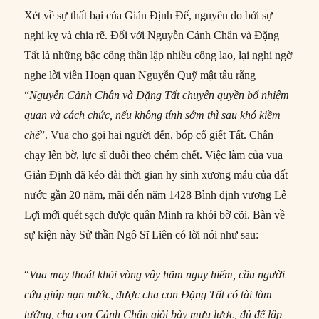
Xét về sự thất bại của Giản Ðịnh Ðế, nguyên do bởi sự
nghi kỵ và chia rẽ. Ðối với Nguyễn Cảnh Chân và Ðặng
Tất là những bậc công thần lập nhiều công lao, lại nghi ngờ
nghe lời viên Hoạn quan Nguyễn Quỹ mật tâu rằng
“
Nguyễn Cảnh Chân và Ðặng Tất chuyên quyền bổ nhiệm
quan và cách chức, nếu không tính sớm thì sau khó kiềm
chế
”. Vua cho gọi hai người đến, bóp cổ giết Tất. Chân
chạy lên bờ, lực sĩ đuổi theo chém chết. Việc làm của vua
Giản Ðịnh đã kéo dài thời gian hy sinh xương máu của đất
nước gần 20 năm, mãi đến năm 1428 Bình định vương Lê
Lợi mới quét sạch được quân Minh ra khỏi bờ cõi. Bàn về
sự kiện này Sử thần Ngô Sĩ Liên có lời nói như sau:
“
Vua may thoát khỏi vòng vây hãm nguy hiểm, cầu người
cứu giúp nạn nước, được cha con Ðặng Tất có tài làm
tướng, cha con Cảnh Chân giỏi bày mưu lược, đủ để lập