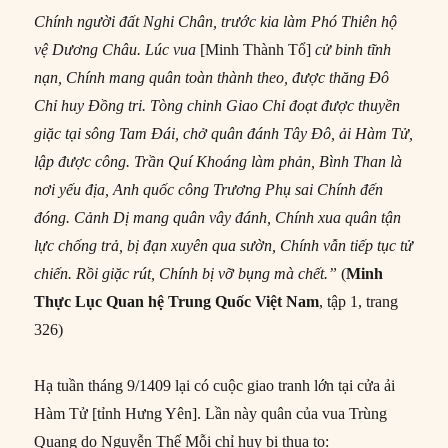
Chính người đất Nghi Chân, trước kia làm Phó Thiên hộ
vệ Dương Châu. Lúc vua
[Minh Thành Tổ]
cử binh tĩnh
nạn, Chính mang quân toàn thành theo, được thăng Đô
Chỉ huy Đồng tri. Tòng chinh Giao Chỉ đoạt được thuyền
giặc tại sông Tam Đái, chở quân đánh Tây Đô, ải Hàm Tử,
lập được công. Trần Quí Khoáng làm phản, Bình Than là
nơi yếu địa, Anh quốc công Trương Phụ sai Chính đến
đóng. Cảnh Dị mang quân vây đánh, Chính xua quân tận
lực chống trả, bị đạn xuyên qua sườn, Chính vẫn tiếp tục tử
chiến. Rồi giặc rút, Chính bị vỡ bụng mà chết.”
(
Minh
Thực Lục
Quan hệ Trung Quốc Việt Nam
, tập 1, trang
326)
Hạ tuần tháng 9/1409 lại có cuộc giao tranh lớn tại cửa ải
Hàm Tử [tỉnh Hưng Yên]. Lần này quân của vua Trùng
Quang do Nguyễn Thế Mỗi chỉ huy bị thua to: