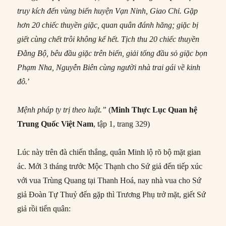
truy kích đến vùng biển huyện Vạn Ninh, Giao Chỉ. Gặp
hơn 20 chiếc thuyền giặc, quan quân đánh hăng; giặc bị
giết cùng chết trôi không kể hết. Tịch thu 20 chiếc thuyền
Ðằng Bộ, bêu đầu giặc trên biển, giải tống đầu sỏ giặc bọn
Phạm Nha, Nguyễn Biên cùng người nhà trai gái về kinh
đô.
’
Mệnh pháp ty trị theo luật.
”
(
Minh Thực Lục
Quan h
ệ
Trung Quốc Việt Nam
, tập 1, trang 329)
Lúc này trên đà chiến thắng, quân Minh lộ rõ bộ mặt gian
ác. Mới 3 tháng trước Mộc Thạnh cho Sứ giả đến tiếp xúc
với vua Trùng Quang tại Thanh Hoá, nay nhà vua cho Sứ
giả Ðoàn Tự Thuỷ đến gặp thì Trương Phụ trở mặt, giết Sứ
giả rồi tiến quân: