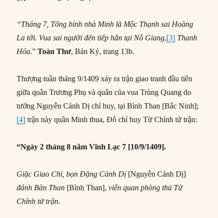
“Tháng 7, Tổng binh nhà Minh là Mộc Thạnh sai Hoàng
La tới. Vua sai người đến tiếp hắn tại Nỗ Giang
,
[3]
Thanh
Hóa
.”
Toàn Thư
, Bản Kỷ, trang 13b.
Thượng tuần tháng 9/1409 xảy ra trận giao tranh đầu tiên
giữa quân Trương Phụ và quân của vua Trùng Quang do
tướng Nguyễn Cảnh Dị chỉ huy, tại Bình Than [Bắc Ninh];
[4]
trận này quân Minh thua, Ðô chỉ huy Từ Chính tử trận:
“Ngày 2 tháng 8 năm Vĩnh Lạc 7 [10/9/1409].
Giặc Giao Chỉ, bọn Đặng Cảnh Dị
[Nguyễn Cảnh Dị]
đánh Bàn Than
[Bình Than],
viên quan phòng thủ Từ
Chính tử trận.