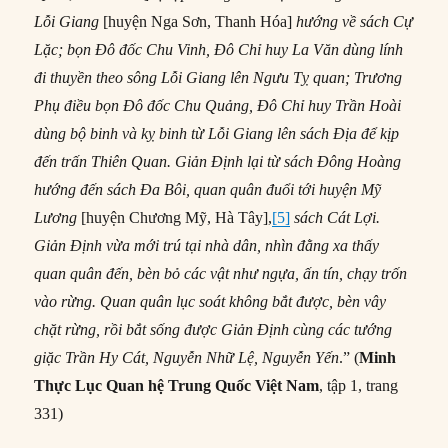
Lỗi Giang
[huyện Nga Sơn, Thanh Hóa]
hướng về sách Cự
Lặc; bọn Đô đốc Chu Vinh, Đô Chỉ huy La Văn dùng lính
đi thuyền theo sông Lỗi Giang lên Ngưu Tỵ quan; Trương
Phụ điều bọn Đô đốc Chu Quảng, Đô Chỉ huy Trần Hoài
dùng bộ binh và kỵ binh từ Lỗi Giang lên sách Địa để kịp
đến trấn Thiên Quan. Giản Định lại từ sách Đông Hoàng
hướng đến sách Đa Bôi, quan quân đuổi tới huyện Mỹ
Lương
[huyện Chương Mỹ, Hà Tây],
[5]
sách Cát Lợi.
Giản Định vừa mới trú tại nhà dân, nhìn đằng xa thấy
quan quân đến, bèn bỏ các vật như ngựa, ấn tín, chạy trốn
vào rừng. Quan quân lục soát không bắt được, bèn vây
chặt rừng, rồi bắt sống được Giản Định cùng các tướng
giặc Trần Hy Cát, Nguyễn Nhữ Lệ, Nguyễn Yến
.” (
Minh
Thực Lục
Quan h
ệ Trung Quốc Việt Nam
, tập 1, trang
331)