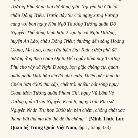
Trương Phụ đánh bại dư đảng giặc Nguyễn Sư Cối tại
châu Đông Triều. Trước đây Sư Cối nguỵ xưng Vương
cùng với bọn nguỵ Kim Ngô Thượng Tướng
quân
Đỗ
Nguyên Thố đóng binh hơn 2 vạn tại xã Nghi Dương,
huyện An Lão, châu Đông Triều; thường đến sông Hoàng
Giang, Ma Lao, cùng cửa biển Đại Toàn cướp phá để
hưởng ứng theo Giản Định. Đến ngày hôm nay Trương
Phụ cho vây xã Nghi Dương, bọn giặc
chống
cự, quan
quân
phấn khởi bắn tên đá như mưa, khiến giặc thua to.
Chém hơn 4500 thủ cấp, chết trôi nhiều; bắt sống nguỵ
Giám Môn Tướng
quân
Phạm Chi, nguỵ Vũ Lâm Vệ
Tướng
quân
Trần Nguyên Khanh, nguỵ Trấn Phủ sứ
Nguyễn Nhân Trụ hơn 2000 tên bèn chém, chồng chất xác
thành bãi tha ma tập thể để thị chúng.
”
(
Minh Thực Lục
Quan h
ệ Trung Quốc Việt Nam
, tập 1, trang 333)