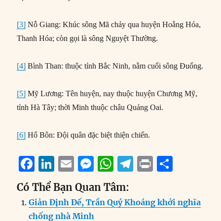
[3]
Nỗ Giang: Khúc sông Mã chảy qua huyện Hoằng Hóa,
Thanh Hóa; còn gọi là sông Nguyệt Thường.
[4]
Bình Than: thuộc tỉnh Bắc Ninh, nằm cuối sông Đuống.
[5]
Mỹ Lương: Tên huyện, nay thuộc huyện Chương Mỹ,
tỉnh Hà Tây; thời Minh thuộc châu Quảng Oai.
[6]
Hổ Bôn: Đội quân đặc biệt thiện chiến.
F
Li
E
M
W
T
P
S
a
n
m
e
h
el
ri
h
Có Thể Bạn Quan Tâm:
c
k
ai
ss
at
e
n
a
Giản Định Đế, Trần Quý Khoáng khởi nghĩa
e
e
l
e
s
g
t
re
chống nhà Minh