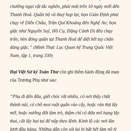
chướng ngại vật tắc nghẽn, phải mất trên 10 ngày mới đến
Thanh Hoá. Quân bộ và thuỷ họp lại, bọn Giản Định phải
chạy về Diễn Châu, Trần Quí Khoáng đến Nghệ An; bọn
giặc như Nguyễn Suý, Hồ Cụ, Đặng Cảnh Dị đều chạy
trốn; bèn đóng quân tại Thanh Hoá để diệt hết tay chân
đảng giặc.” (
Minh Thực Lục Quan hệ Trung Quốc Việt
Nam
, tập 1, trang 330
)
Ðại Việt Sử ký Toàn Thư
còn ghi thêm hành động dã man
của Trương Phụ như sau:
“Phụ đi đến đâu, giết chóc rất nhiều, có nơi thây chất
thành núi, có chỗ moi ruột quấn vào cây, hoặc rán thịt lấy
mỡ, hoặc nướng đốt làm trò, thậm chí có đứa mổ bụng lấy
thai, cắt lấy hai tai để nộp theo lệnh. Kinh lộ các nơi lần
lượt đầu hàng. Những dân còn sót lại bị bắt hết làm nô tỳ