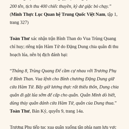
200 tên, tịch thu 400 chiếc thuyền, kỳ dư giặc bỏ chạy.”
(
Minh Thực Lục
Quan hệ Trung Quốc Việt Nam
, tập 1,
trang 327)
Toàn Thư
xác nhận trận Bình Than do Vua Trùng Quang
chỉ huy; riêng trận Hàm Tử do Đặng Dung chia quân đi thu
hoạch lúa, nên bị địch đánh bại:
“
Tháng 8, Trùng Quang Đế cầm cự nhau với Trương Phụ
ở Bình Than. Vua lệnh cho Bình chương Đặng Dung giữ
cửa Hàm Tử. Bấy giờ lương thực rất thiếu thốn, Dung chia
quân đi gặt lúa sớm để cấp cho quân. Quân Minh dò biết,
dùng thủy quân đánh cửa Hàm Tử, quân của Dung thua.
”
Toàn Thư
, Bản Kỷ, quyển 9, trang 14a.
Trương Phụ tiếp tục xua quân xuống tận phía nam lưu vực