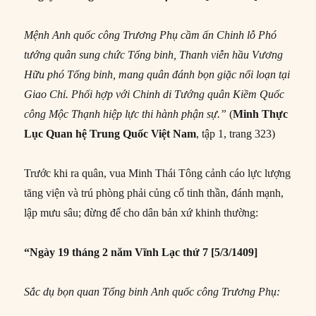
Mệnh Anh quốc công Trương Phụ cầm ấn Chinh lỗ Phó
tướng quân sung chức Tổng binh, Thanh viễn hầu Vương
Hữu phó Tổng binh, mang quân đánh bọn giặc nổi loạn tại
Giao Chỉ. Phối hợp với Chinh di Tướng quân Kiềm Quốc
công Mộc Thạnh hiệp lực thi hành phận sự.
”
(
Minh Thực
Lục
Quan h
ệ Trung Quốc Việt Nam
, tập 1, trang 323)
Trước khi ra quân, vua Minh Thái Tông cảnh cáo lực lượng
tăng viện và trú phòng phải củng cố tinh thần, đánh mạnh,
lập mưu sâu; đừng để cho dân bản xứ khinh thường:
“Ngày 19 tháng 2 năm Vĩnh Lạc thứ 7 [5/3/1409]
Sắc dụ bọn quan Tổng binh Anh quốc công Trương Phụ: