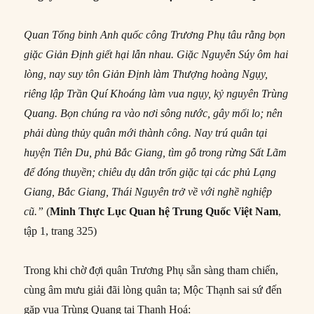
Quan Tổng binh Anh quốc công Trương Phụ tâu rằng bọn
giặc Giản Ðịnh giết hại lẫn nhau. Giặc Nguyễn Súy ôm hai
lòng, nay suy tôn Giản Ðịnh làm Thượng hoàng Ngụy,
riêng lập Trần Quí Khoáng làm vua ngụy, kỷ nguyên Trùng
Quang. Bọn chúng ra vào nơi sông nước, gây mối lo; nên
phải dùng thủy quân mới thành công. Nay trú quân tại
huyện Tiên Du, phủ Bắc Giang, tìm gỗ trong rừng Sất Lãm
để đóng thuyền; chiêu dụ dân trốn giặc tại các phủ Lạng
Giang, Bắc Giang, Thái Nguyên trở về với nghề nghiệp
cũ.”
(
Minh Thực Lục
Quan hệ Trung Quốc Việt Nam
,
tập 1, trang 325)
Trong khi chờ đợi quân Trương Phụ sẵn sàng tham chiến,
cùng âm mưu giải đãi lòng quân ta; Mộc Thạnh sai sứ đến
gặp vua Trùng Quang tại Thanh Hoá: