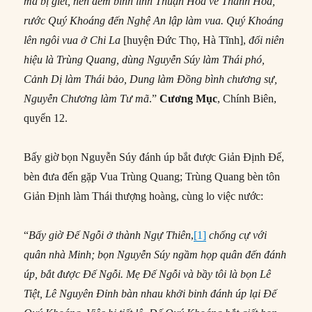
mà bị giết, nên đem binh lính Thuận Hóa về Thanh Hóa,
rước Quý Khoáng đến Nghệ An lập làm vua. Quý Khoáng
lên ngôi vua ở Chi La
[huyện Đức Thọ, Hà Tĩnh],
đổi niên
hiệu là Trùng Quang, dùng Nguyễn Súy làm Thái phó,
Cảnh Dị làm Thái bảo, Dung làm Đồng bình chương sự,
Nguyễn Chương làm Tư mã
.”
Cương Mục
, Chính Biên,
quyển 12.
Bấy giờ bọn Nguyễn Súy đánh úp bắt được Giản Định Đế,
bèn đưa đến gặp Vua Trùng Quang; Trùng Quang bèn tôn
Giản Định làm Thái thượng hoàng, cùng lo việc nước:
“
Bấy giờ Đế Ngỗi ở thành Ngự Thiên
,
[1]
chống cự với
quân nhà Minh; bọn Nguyễn Súy ngầm họp quân đến đánh
úp, bắt được Đế Ngỗi. Mẹ Đế Ngỗi và bầy tôi là bọn Lê
Tiệt, Lê Nguyên Đỉnh bàn nhau khởi binh đánh úp lại Đế