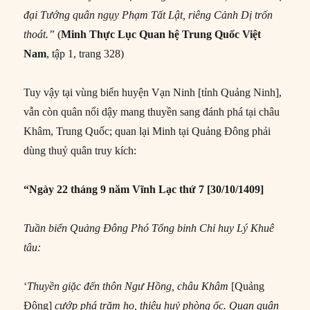
đại Tướng quân ngụy Phạm Tất Lật, riêng Cảnh Dị trốn
thoát.”
(
Minh Thực Lục
Quan hệ Trung Quốc Việt
Nam
, tập 1, trang 328)
Tuy vậy tại vùng biển huyện Vạn Ninh [tỉnh Quảng Ninh],
vẫn còn quân nổi dậy mang thuyền sang đánh phá tại châu
Khâm, Trung Quốc; quan lại Minh tại Quảng Đông phải
dùng thuỷ quân truy kích:
“Ngày 22 tháng 9 năm Vĩnh Lạc thứ 7 [30/10/1409]
Tuần biển Quảng Ðông Phó Tổng binh Chỉ huy Lý Khuê
tâu:
‘
Thuyền giặc đến thôn Ngư Hồng, châu Khâm
[Quảng
Ðông]
cướp phá trăm họ, thiêu huỷ phòng ốc. Quan quân