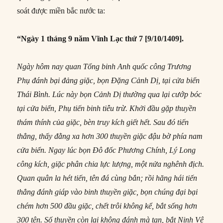
soát được miền bắc nước ta:
“Ngày 1 tháng 9 năm Vĩnh Lạc thứ 7 [9/10/1409].
Ngày hôm nay quan Tổng binh Anh quốc công Trương
Phụ đánh bại đảng giặc, bọn Đặng Cảnh Dị, tại cửa biển
Thái Bình. Lúc này bọn Cảnh Dị thường qua lại cướp bóc
tại cửa biển, Phụ tiến binh tiễu trừ. Khởi đầu gặp thuyền
thám thính của giặc, bèn truy kích giết hết. Sau đó tiến
thẳng, thấy đằng xa hơn 300 thuyền giặc đậu bờ phía nam
cửa biển. Ngay lúc bọn Đô đốc Phương Chính, Lý Long
công kích, giặc phân chia lực lượng, một nửa nghênh địch.
Quan quân la hét tiến, tên đá cùng bắn; rồi hăng hái tiến
thẳng đánh giáp vào binh thuyền giặc, bọn chúng đại bại
chém hơn 500 đầu giặc, chết trôi không kể, bắt sống hơn
300 tên. Số thuyền còn lại không đánh mà tan, bắt Ninh Vệ