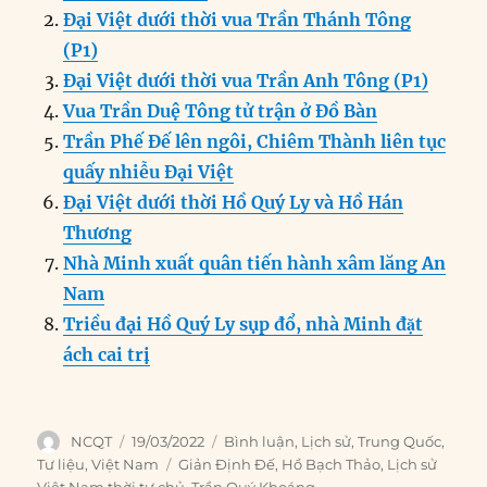
b
d
n
A
r
Đại Việt dưới thời vua Trần Thánh Tông
o
I
g
p
a
(P1)
o
n
er
p
m
Đại Việt dưới thời vua Trần Anh Tông (P1)
k
Vua Trần Duệ Tông tử trận ở Đồ Bàn
Trần Phế Đế lên ngôi, Chiêm Thành liên tục
quấy nhiễu Đại Việt
Đại Việt dưới thời Hồ Quý Ly và Hồ Hán
Thương
Nhà Minh xuất quân tiến hành xâm lăng An
Nam
Triều đại Hồ Quý Ly sụp đổ, nhà Minh đặt
ách cai trị
Author
Posted
Categories
NCQT
19/03/2022
Bình luận
,
Lịch sử
,
Trung Quốc
,
on
Tags
Tư liệu
,
Việt Nam
Giản Định Đế
,
Hồ Bạch Thảo
,
Lịch sử