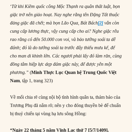
‘
Từ khi Kiềm quốc công Mộc Thạnh ra quân thất luật, bọn
giặc trở nên giảo hoạt. Nay nghe rằng tên Đặng Tất thuộc
đảng giặc đã chết; mà bọn Lão Qua, Bát Bách
[2]
vẫn còn
cung cấp lương thực, vậy cung cấp cho ai? Nghe giặc rêu
rao rằng có đến 50.000 con voi, và bảo tướng soái ta dễ
đánh; đó là do tướng soái ta trước đây thiếu mưu kế, để
cho man di khinh lờn. Các ngươi phải lấy đó làm răn, cùng
đồng tâm hiệp lực dẹp đám giặc này, để được yên một
phương.
”
(
Minh Thực Lục
Quan h
ệ Trung Quốc Việt
Nam
, tập 1, trang 323)
Về mối chia rẽ cùng nội bộ tình hình quân ta, thám báo của
Trương Phụ đã nắm rõ; nên y cho đóng thuyền bè để chuẩn
bị thuỷ chiến tại vùng hạ lưu sông Hồng:
“Ngày 22 tháng 5 năm Vĩnh Lạc thứ 7 [5/7/1409].