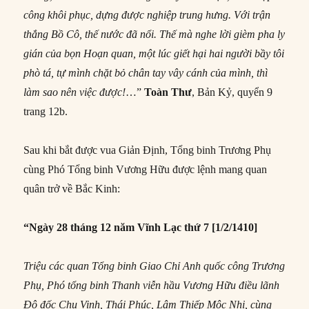
công khôi phục, dựng được nghiệp trung hưng. Với trận
thắng Bồ Cô, thế nước đã nổi. Thế mà nghe lời gièm pha ly
gián của bọn Hoạn quan, một lúc giết hại hai người bầy tôi
phò tá, tự mình chặt bỏ chân tay vây cánh của mình, thì
làm sao nên việc được!
…”
Toa
̀n Thư
, Bản Kỷ, quyển 9
trang 12b.
Sau khi bắt được vua Giản Ðịnh, Tổng binh Trương Phụ
cùng Phó Tổng binh Vương Hữu được lệnh mang quan
quân trở về Bắc Kinh:
“Ngày 28 tháng 12 năm Vĩnh Lạc thứ 7 [1/2/1410]
Triệu các quan Tổng binh Giao Chỉ Anh quốc công Trương
Phụ, Phó tổng binh Thanh viễn hầu Vương Hữu điều lãnh
Đô đốc Chu Vinh, Thái Phúc, Lâm Thiếp Mộc Nhi, cùng