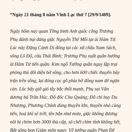
“Ngày 21 tháng 8 năm Vĩnh Lạc thứ 7 [29/9/1409].
Ngày hôm nay quan Tổng binh Anh quốc công Trương
Phụ đánh bại đảng giặc Nguyễn Thế Mỗi tại ải Hàm Tử.
Lúc này Đặng Cảnh Dị đóng tại các xứ châu Nam Sách,
sông Lô Độ, cầu Thái Bình; Trương Phụ xuất quân hướng
ải Hàm Tử tiến quân. Kim ngô Tướng quân nguỵ lập trại
phòng thủ đối diện bờ sông, cho hơn 600 chiếc thuyền bày
trận trên sông, lại đóng cọc gỗ phía bờ đông nam để ngăn
cản. Lúc bấy giờ gió tây bắc thổi mạnh, Phụ sai Vân
dương bá Trần Húc, Đô đốc Chu Quảng; Đô chỉ huy Du
Nhượng, Phương Chính dùng thuyền lớn, thuyền nhỏ cùng
tiến, hoả khí xé trời, tên bắn như mưa, giặc không đương
nổi bị chém hơn 3000 thủ cấp, số chết chìm tính không hết,
Bắt sống bọn Giám môn nguỵ, Vệ tướng quân Phan Đê