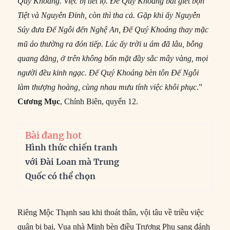
Quý Khoáng. Việc bị tiết lộ. Đế Quý Khoáng bắt giết bọn
Tiệt và Nguyên Đỉnh, còn thì tha cả. Gặp khi ấy Nguyễn
Súy đưa Đế Ngỗi đến Nghệ An, Đế Quý Khoáng thay mặc
mũ áo thường ra đón tiếp. Lúc ấy trời u ám đã lâu, bỗng
quang đãng, ở trên không bốn mặt đầy sắc mây vàng, mọi
người đều kinh ngạc. Đế Quý Khoáng bèn tôn Đế Ngỗi
làm thượng hoàng, cùng nhau mưu tính việc khôi phục
.”
Cương Mục
, Chính Biên, quyển 12.
Bài đang hot
Hình thức chiến tranh
với Đài Loan mà Trung
Quốc có thể chọn
Riêng Mộc Thạnh sau khi thoát thân, vội tâu về triều việc
quân bị bại, Vua nhà Minh bèn điều Trương Phụ sang đánh