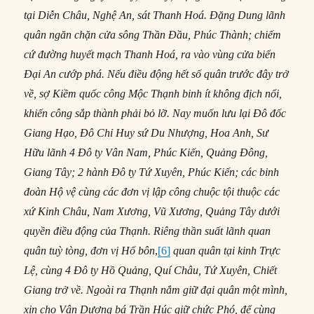
tại Diễn Châu, Nghệ An, sát Thanh Hoá. Đặng Dung lãnh
quân
ngăn chặn cửa sông Thần Đầu, Phúc Thành; chiếm
cứ đường huyết mạch Thanh Hoá, ra vào vùng cửa biển
Đại An cướp phá. Nếu điều động hết số
quân
trước đây trở
về
, sợ Kiềm quốc công Mộc Thạnh binh ít không địch nổi,
khiến công sắp thành phải bỏ lỡ. Nay muốn lưu lại Đô đốc
Giang Hạo, Đô Chỉ Huy sứ Du Nhượng, Hoa Anh, Sư
Hữu lãnh 4 Đô ty Vân Nam, Phúc Kiến, Quảng Đông,
Giang Tây; 2 hành Đô ty Tứ Xuyên, Phúc Kiến; các binh
đoàn Hộ vệ cùng các đơn vị lập công chuộc tội thuộc các
xứ Kinh Châu, Nam Xương, Vũ Xương, Quảng Tây dưới
quyền điều động của Thạnh. Riêng thần suất lãnh quan
quân
tuỳ tòng, đơn vị Hổ
bôn
,
[6]
quan
quân
tại kinh Trực
Lệ, cùng 4 Đô ty Hồ Quảng, Quí Châu, Tứ Xuyên, Chiết
Giang trở
về
. Ngoài ra Thạnh nắm giữ đại
quân
một mình,
xin cho Vân Dương bá Trần Húc giữ chức Phó, để cùng