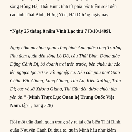
sông Hồng Hà, Thái Bình; tính từ phía bắc kiểm soát đến
các tỉnh Thái Bình, Hưng Yên, Hải Dương ngày nay:
“Ngày 25 tháng 8 năm Vĩnh Lạc thứ 7 [3/10/1409].
Ngày hôm nay bọn quan Tổng binh Anh quốc công Trương
Phụ đem quân đến sông Lô Ðộ, cầu Thái Bình. Ðảng giặc
Ðặng Cảnh Dị, bỏ doanh trại trốn trước; bèn chiêu dụ các
tên nghịch tặc trở về với nghiệp cũ. Nên các phủ như Giao
Châu, Bắc Giang, Lạng Giang, Tân An, Kiến Xương, Trấn
Di; các vệ sở Xương Giang, Thị Cầu đều được chiêu tập
yên ổn.”
(
Minh Thực Lục
Quan hệ Trung Quốc Việt
Nam
, tập 1, trang 328)
Rồi một trận đánh quan trọng xảy ra tại cửa biển Thái Bình,
quân Nguyễn Cảnh Dị thua to, quân Minh hầu như kiểm