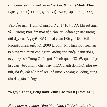
các quan
quân
đã đưa đi trở
về
Bắc Kinh.
”
(
Minh Thực
Lục
Quan h
ệ Trung Quốc Việt Nam
, tập 1, trang 332)
Vào đầu năm Trùng Quang thứ 2 [1410], trước khi rút quân
về, Trương Phụ làm một trận càn lớn, đánh dẹp lực lượng
nổi dậy của Nguyễn Sư Cối tại châu Ðông Triều [Hải
Phòng], chém giết hơn 2000 tù binh. Phụ làm một việc tàn
bạo mà văn minh con người không cho phép, hành động
này được sử Trung Quốc gọi là kinh quán [京 觀, quan đọc
là quán], tức chồng chất thây người thành đống lớn như gò
núi, rồi lấy đất bùn phủ lên, để khoe khoang vũ công, cùng
răn đe quần chúng:
“
Ngày 9 tháng giêng năm Vĩnh Lạc thứ 8 [12/2/1410]
Ngày hôm nay quan Tổng binh Giao Chỉ Anh quốc công