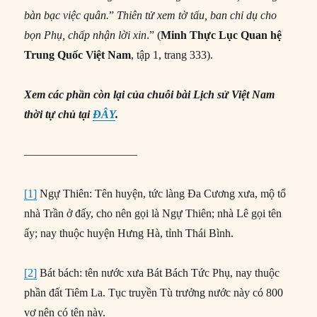
bàn bạc việc
quân
.
”
Thiên tử xem tờ tấu, ban chỉ dụ cho
bọn Phụ, chấp nhận lời xin
.” (
Minh Thực Lục
Q
uan h
ệ
Trung Quốc Việt Nam
, tập 1, trang 333).
Xem các phần còn lại của chuỗi bài Lịch sử Việt Nam
thời tự chủ tại
ĐÂY
.
——————————
[1]
Ngự Thiên: Tên huyện, tức làng Đa Cương xưa, mộ tổ
nhà Trần ở đấy, cho nên gọi là Ngự Thiên; nhà Lê gọi tên
ấy; nay thuộc huyện Hưng Hà, tỉnh Thái Bình.
[2]
Bát bách: tên nước xưa Bát Bách Tức Phụ, nay thuộc
phần đất Tiêm La. Tục truyền Tù trưởng nước này có 800
vợ nên có tên này.