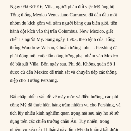
Ngày 09/03/1916, Villa, người phản đối việc Mỹ ủng hộ
Tổng thống Mexico Venustiano Carranza, đã dẫn đầu một
nhóm du kích gồm vài trăm người băng qua biên giới, tiến
hành đột kích vào thị trấn Columbus, New Mexico, giết
chết 17 người Mỹ. Sang ngày 15/03, theo lệnh của Tổng
thống Woodrow Wilson, Chuẩn tướng John J. Pershing đã
phát động một cuộc tấn công trừng phạt nhắm vào Mexico
để bắt giữ Villa. Bốn ngày sau, Phi đội Không quân Số 1
được cử đến Mexico để trinh sát và chuyển tiếp các thông
điệp cho Tướng Pershing.
Bất chấp nhiều vấn đề về máy móc và điều hướng, các phi
công Mỹ đã thực hiện hàng trăm nhiệm vụ cho Pershing, và
tích lũy nhiều kinh nghiệm quan trọng mà sau này họ sẽ sử
dụng trên các chiến trường châu Âu. Tuy nhiên, trong
nhiệm vụ kéo dài 11 tháng này, lính Mỹ đã không bắt được