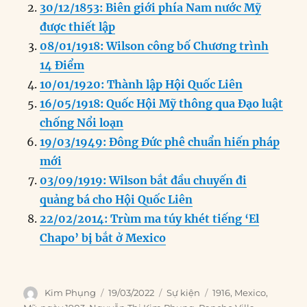
e
e
l
e
s
g
t
re
30/12/1853: Biên giới phía Nam nước Mỹ
b
d
n
A
r
được thiết lập
o
I
g
p
a
08/01/1918: Wilson công bố Chương trình
o
n
er
p
m
14 Điểm
k
10/01/1920: Thành lập Hội Quốc Liên
16/05/1918: Quốc Hội Mỹ thông qua Đạo luật
chống Nổi loạn
19/03/1949: Đông Đức phê chuẩn hiến pháp
mới
03/09/1919: Wilson bắt đầu chuyến đi
quảng bá cho Hội Quốc Liên
22/02/2014: Trùm ma túy khét tiếng ‘El
Chapo’ bị bắt ở Mexico
Author
Posted
Categories
Tags
Kim Phụng
19/03/2022
Sự kiện
1916
,
Mexico
,
on