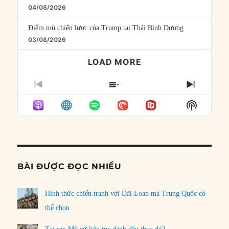
04/08/2026
Điểm mù chiến lược của Trump tại Thái Bình Dương
03/08/2026
LOAD MORE
PREVIOUS
SHOW
NEXT
EPISODE
EPISODES
EPISO
Show
LIST
Podcast
Informat
BÀI ĐƯỢC ĐỌC NHIỀU
Hình thức chiến tranh với Đài Loan mà Trung Quốc có
thể chọn