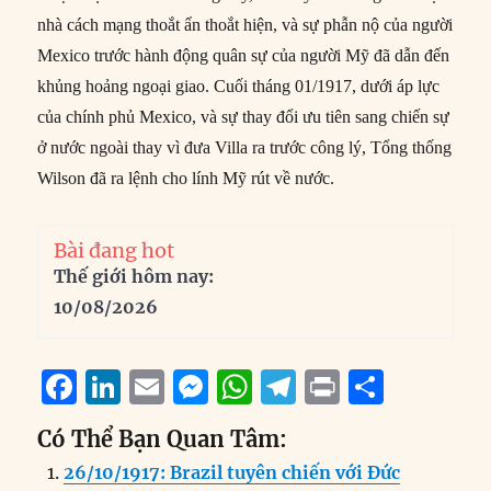
nhà cách mạng thoắt ẩn thoắt hiện, và sự phẫn nộ của người
Mexico trước hành động quân sự của người Mỹ đã dẫn đến
khủng hoảng ngoại giao. Cuối tháng 01/1917, dưới áp lực
của chính phủ Mexico, và sự thay đổi ưu tiên sang chiến sự
ở nước ngoài thay vì đưa Villa ra trước công lý, Tổng thống
Wilson đã ra lệnh cho lính Mỹ rút về nước.
Bài đang hot
Thế giới hôm nay:
10/08/2026
F
Li
E
M
W
T
P
S
a
n
m
e
h
el
ri
h
Có Thể Bạn Quan Tâm:
c
k
ai
ss
at
e
n
a
26/10/1917: Brazil tuyên chiến với Đức