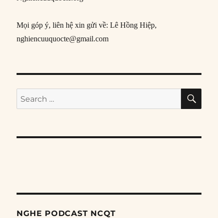
Mọi góp ý, liên hệ xin gửi về: Lê Hồng Hiệp,
nghiencuuquocte@gmail.com
SE
Search
for:
NGHE PODCAST NCQT