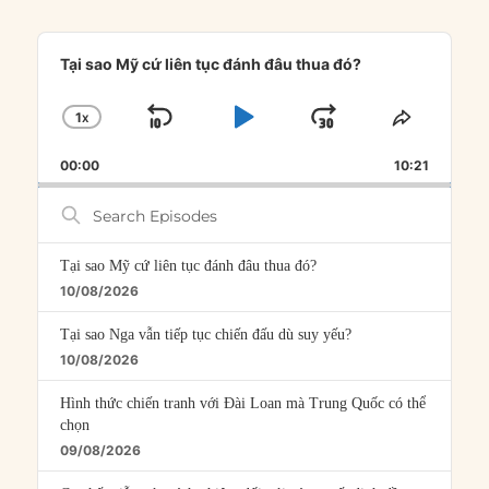
Audio
Player
Tại sao Mỹ cứ liên tục đánh đâu thua đó?
1
X
SKIP
PLAY
JUMP
CHANGE
SHARE
PLAYBACK
THIS
BACKWARD
PAUSE
FORWARD
00:00
RATE
10:21
EPISOD
Search
Episodes
Tại sao Mỹ cứ liên tục đánh đâu thua đó?
10/08/2026
Tại sao Nga vẫn tiếp tục chiến đấu dù suy yếu?
10/08/2026
Hình thức chiến tranh với Đài Loan mà Trung Quốc có thể
chọn
09/08/2026