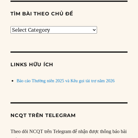
TÌM BÀI THEO CHỦ ĐỀ
Tìm
bài
theo
chủ
đề
LINKS HỮU ÍCH
Báo cáo Thường niên 2025 và Kêu gọi tài trợ năm 2026
NCQT TRÊN TELEGRAM
Theo dõi NCQT trên Telegram để nhận được thông báo bài