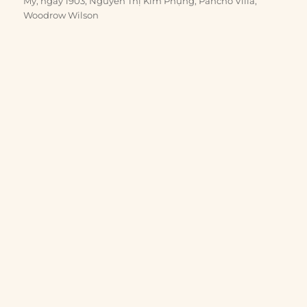
Mỹ
,
ngày 1903
,
Nguyễn Thị Kim Phụng
,
Pancho Villa
,
Woodrow Wilson