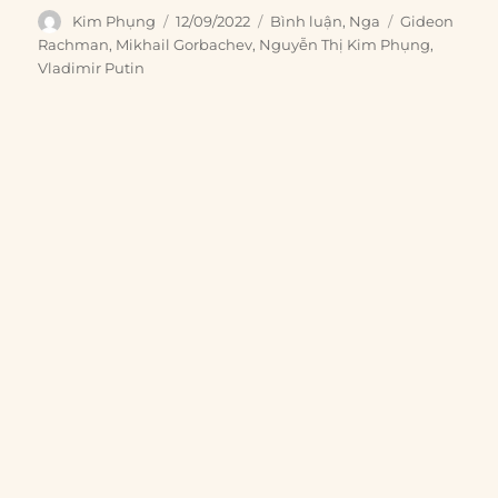
Author
Posted
Categories
Tags
Kim Phụng
12/09/2022
Bình luận
,
Nga
Gideon
on
Rachman
,
Mikhail Gorbachev
,
Nguyễn Thị Kim Phụng
,
Vladimir Putin