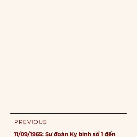
Post
PREVIOUS
navigation
Previous
11/09/1965: Sư đoàn Kỵ binh số 1 đến