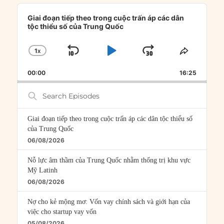
Audio
Player
Giai đoạn tiếp theo trong cuộc trấn áp các dân
tộc thiểu số của Trung Quốc
1
X
SKIP
PLAY
JUMP
CHANGE
SHARE
PLAYBACK
THIS
BACKWARD
PAUSE
FORWARD
00:00
RATE
16:25
EPISOD
Search
Episodes
Giai đoạn tiếp theo trong cuộc trấn áp các dân tộc thiểu số
của Trung Quốc
06/08/2026
Nỗ lực âm thầm của Trung Quốc nhằm thống trị khu vực
Mỹ Latinh
06/08/2026
Nợ cho kẻ mộng mơ: Vốn vay chính sách và giới hạn của
việc cho startup vay vốn
05/08/2026