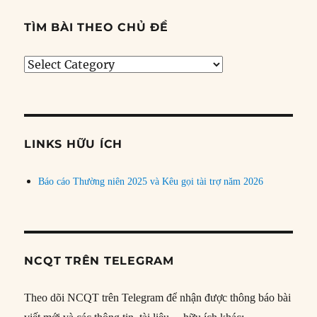
TÌM BÀI THEO CHỦ ĐỀ
Tìm
bài
theo
chủ
đề
LINKS HỮU ÍCH
Báo cáo Thường niên 2025 và Kêu gọi tài trợ năm 2026
NCQT TRÊN TELEGRAM
Theo dõi NCQT trên Telegram để nhận được thông báo bài