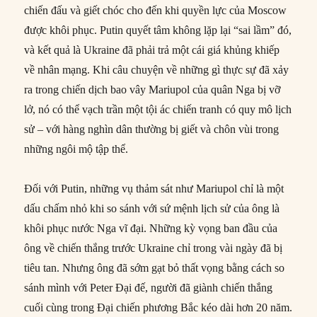
chiến đấu và giết chóc cho đến khi quyền lực của Moscow
được khôi phục. Putin quyết tâm không lặp lại “sai lầm” đó,
và kết quả là Ukraine đã phải trả một cái giá khủng khiếp
về nhân mạng. Khi câu chuyện về những gì thực sự đã xảy
ra trong chiến dịch bao vây Mariupol của quân Nga bị vỡ
lở, nó có thể vạch trần một tội ác chiến tranh có quy mô lịch
sử – với hàng nghìn dân thường bị giết và chôn vùi trong
những ngôi mộ tập thể.
Đối với Putin, những vụ thảm sát như Mariupol chỉ là một
dấu chấm nhỏ khi so sánh với sứ mệnh lịch sử của ông là
khôi phục nước Nga vĩ đại. Những kỳ vọng ban đầu của
ông về chiến thắng trước Ukraine chỉ trong vài ngày đã bị
tiêu tan. Nhưng ông đã sớm gạt bỏ thất vọng bằng cách so
sánh mình với Peter Đại đế, người đã giành chiến thắng
cuối cùng trong Đại chiến phương Bắc kéo dài hơn 20 năm.