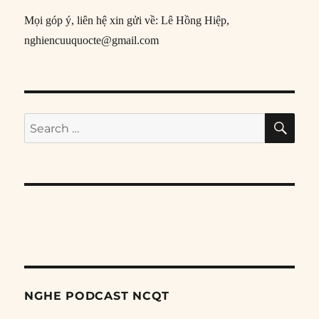
Mọi góp ý, liên hệ xin gửi về: Lê Hồng Hiệp,
nghiencuuquocte@gmail.com
SE
Search
for:
NGHE PODCAST NCQT