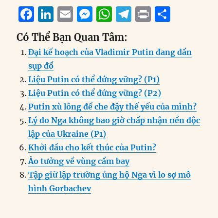
F
Li
E
M
W
T
P
S
a
n
m
e
h
el
ri
h
Có Thể Bạn Quan Tâm:
c
k
ai
ss
at
e
n
a
Đại kế hoạch của Vladimir Putin đang dần
e
e
l
e
s
g
t
re
sụp đổ
b
d
n
A
r
Liệu Putin có thể đứng vững? (P1)
o
I
g
p
a
Liệu Putin có thể đứng vững? (P2)
o
n
er
p
m
Putin xù lông để che đậy thế yếu của mình?
k
Lý do Nga không bao giờ chấp nhận nền độc
lập của Ukraine (P1)
Khởi đầu cho kết thúc của Putin?
Ảo tưởng về vùng cấm bay
Tập giữ lập trường ủng hộ Nga vì lo sợ mô
hình Gorbachev