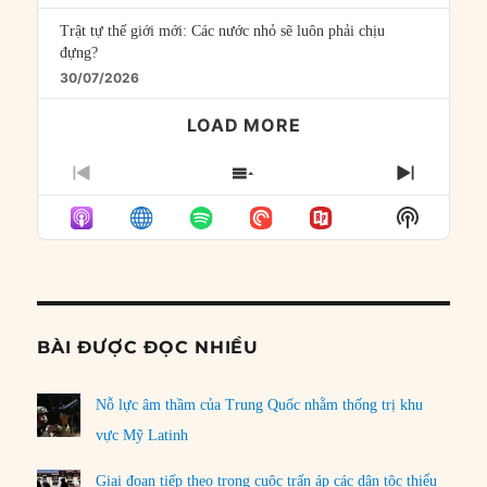
Trật tự thế giới mới: Các nước nhỏ sẽ luôn phải chịu
đựng?
30/07/2026
LOAD MORE
PREVIOUS
SHOW
NEXT
EPISODE
EPISODES
EPISO
Show
LIST
Podcast
Informat
BÀI ĐƯỢC ĐỌC NHIỀU
Nỗ lực âm thầm của Trung Quốc nhằm thống trị khu
vực Mỹ Latinh
Giai đoạn tiếp theo trong cuộc trấn áp các dân tộc thiểu