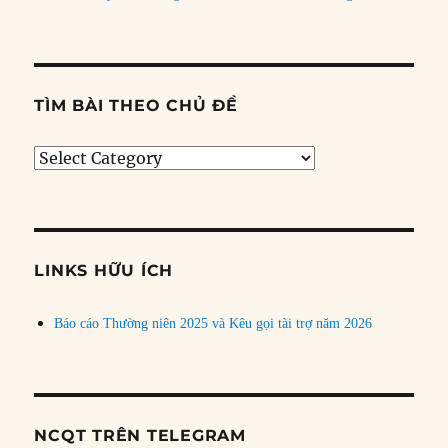
TÌM BÀI THEO CHỦ ĐỀ
Tìm
bài
theo
chủ
đề
LINKS HỮU ÍCH
Báo cáo Thường niên 2025 và Kêu gọi tài trợ năm 2026
NCQT TRÊN TELEGRAM