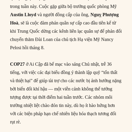
trong tuần này. Cuộc gặp giữa bộ trưởng quốc phòng Mỹ
Austin Lloyd
và người đồng cấp của ông,
Nguỵ Phượng
Hoà
, sẽ là cuộc đàm phán quân sự cấp cao đầu tiên kể từ
khi Trung Quốc dừng các kênh liên lạc quân sự để phản đối
chuyến thăm Đài Loan của chủ tịch Hạ viện Mỹ Nancy
Pelosi hồi tháng 8.
COP27
ở Ai Cập đã bế mạc vào sáng Chủ nhật, trễ 36
tiếng, với việc các đại biểu đồng ý thành lập quỹ “tổn thất
và thiệt hại” để giúp tài trợ cho các nước bị ảnh hưởng nặng
bởi biến đổi khí hậu — một viễn cảnh không thể tưởng
tượng được tại thời điểm hai tuần trước. Các nhóm môi
trường nhiệt liệt chào đón tin này, dù họ ít hào hứng hơn
với các biện pháp hạn chế nhiên liệu hóa thạch tương đối
rụt rè.