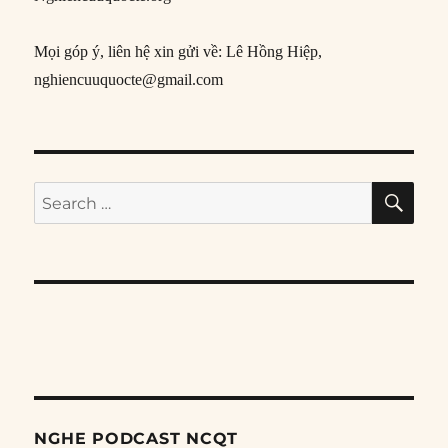
Mọi góp ý, liên hệ xin gửi về: Lê Hồng Hiệp,
nghiencuuquocte@gmail.com
SE
Search
for:
NGHE PODCAST NCQT