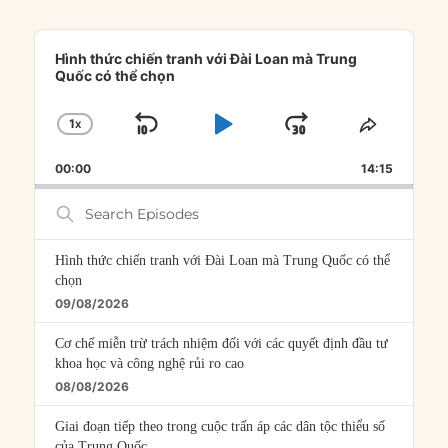
Audio
Player
Hình thức chiến tranh với Đài Loan mà Trung
Quốc có thể chọn
1
X
SKIP
PLAY
JUMP
CHANGE
SHARE
PLAYBACK
THIS
BACKWARD
PAUSE
FORWARD
00:00
RATE
14:15
EPISOD
Search
Episodes
Hình thức chiến tranh với Đài Loan mà Trung Quốc có thể
chọn
09/08/2026
Cơ chế miễn trừ trách nhiệm đối với các quyết định đầu tư
khoa học và công nghệ rủi ro cao
08/08/2026
Giai đoạn tiếp theo trong cuộc trấn áp các dân tộc thiểu số
của Trung Quốc