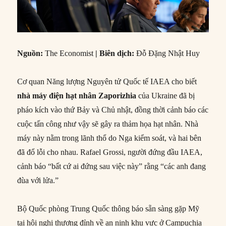
Nguồn:
The Economist
|
Biên dịch:
Đỗ Đặng Nhật Huy
Cơ quan Năng lượng Nguyên tử Quốc tế IAEA cho biết
nhà máy điện
hạt nhân Zaporizhia
của Ukraine đã bị
pháo kích vào thứ Bảy và Chủ nhật, đồng thời cảnh báo các
cuộc tấn công như vậy sẽ gây ra thảm họa hạt nhân. Nhà
máy này nằm trong lãnh thổ do Nga kiểm soát, và hai bên
đã đổ lỗi cho nhau. Rafael Grossi, người đứng đầu IAEA,
cảnh báo “bất cứ ai đứng sau việc này” rằng “các anh đang
đùa với lửa.”
Bộ Quốc phòng Trung Quốc thông báo sẵn sàng gặp Mỹ
tại hội nghị thượng đỉnh về an ninh khu vực ở Campuchia