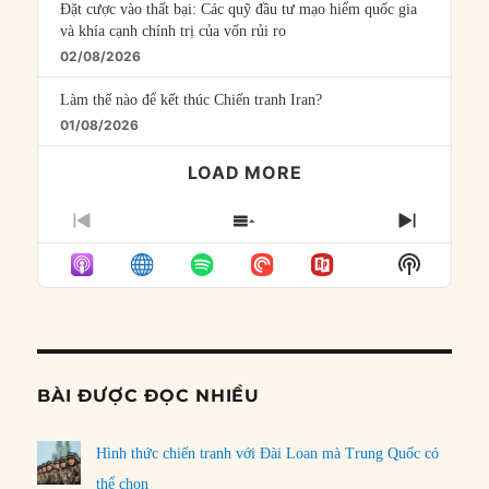
Đặt cược vào thất bại: Các quỹ đầu tư mạo hiểm quốc gia
và khía cạnh chính trị của vốn rủi ro
02/08/2026
Làm thế nào để kết thúc Chiến tranh Iran?
01/08/2026
LOAD MORE
PREVIOUS
SHOW
NEXT
EPISODE
EPISODES
EPISO
Show
LIST
Podcast
Informat
BÀI ĐƯỢC ĐỌC NHIỀU
Hình thức chiến tranh với Đài Loan mà Trung Quốc có
thể chọn