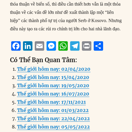
thỏa thuận về biển số, thì điều cần thiết hơn vẫn là một thỏa
thuận về các vấn đề lớn như đề xuất thành lập một “liên
hiệp” các thành phố tự trị của người Serb ở Kosovo. Nhưng
điều này tạo ra các rủi ro chính trị lớn cho hai nhà lãnh đạo.
F
Li
E
M
W
T
P
S
a
n
m
e
h
el
ri
h
Có Thể Bạn Quan Tâm:
c
k
ai
ss
at
e
n
a
Thế giới hôm nay: 02/04/2020
e
e
l
e
s
g
t
re
Thế giới hôm nay: 15/04/2020
b
d
n
A
r
Thế giới hôm nay: 19/05/2020
o
I
g
p
a
Thế giới hôm nay: 16/07/2020
o
n
er
p
m
Thế giới hôm nay: 17/11/2021
k
Thế giới hôm nay: 01/03/2022
Thế giới hôm nay: 22/04/2022
Thế giới hôm nay: 05/05/2022