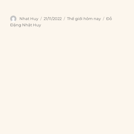
Author
Posted
Categories
Tags
Nhat Huy
21/11/2022
Thế giới hôm nay
Đỗ
on
Đặng Nhật Huy