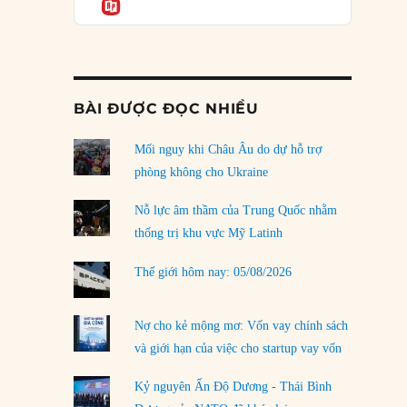
Informatio
03/08/2026
Đặt cược vào thất bại: Các quỹ đầu tư mạo
hiểm quốc gia và khía cạnh chính trị của vốn
rủi ro
02/08/2026
BÀI ĐƯỢC ĐỌC NHIỀU
Làm thế nào để kết thúc Chiến tranh Iran?
Mối nguy khi Châu Âu do dự hỗ trợ
01/08/2026
phòng không cho Ukraine
Chiến lược kế tiếp của Bắc Kinh ở Biển Đông
31/07/2026
Nỗ lực âm thầm của Trung Quốc nhằm
thống trị khu vực Mỹ Latinh
Trật tự thế giới mới: Các nước nhỏ sẽ luôn
phải chịu đựng?
Thế giới hôm nay: 05/08/2026
30/07/2026
Tập tìm cách chôn vùi bê bối chấn động vòng
Nợ cho kẻ mộng mơ: Vốn vay chính sách
tròn thân cận của mình
và giới hạn của việc cho startup vay vốn
29/07/2026
Kỷ nguyên Ấn Độ Dương - Thái Bình
LOAD MORE