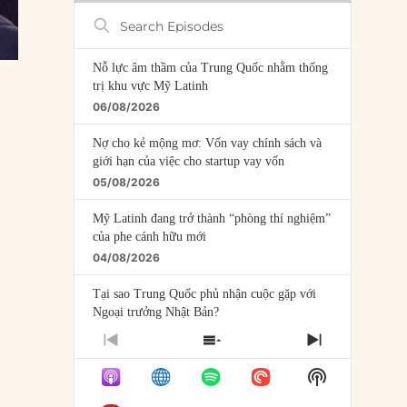
Search
Episodes
Nỗ lực âm thầm của Trung Quốc nhằm thống
trị khu vực Mỹ Latinh
06/08/2026
Nợ cho kẻ mộng mơ: Vốn vay chính sách và
giới hạn của việc cho startup vay vốn
05/08/2026
Mỹ Latinh đang trở thành “phòng thí nghiệm”
của phe cánh hữu mới
04/08/2026
Tại sao Trung Quốc phủ nhận cuộc gặp với
Ngoại trưởng Nhật Bản?
04/08/2026
PREVIOUS
SHOW
NEXT
EPISODE
EPISODES
EPISODE
Điểm mù chiến lược của Trump tại Thái Bình
Show
LIST
Dương
Podcast