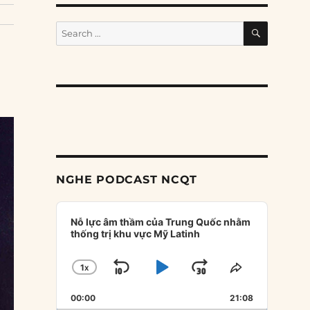
SEARCH
Search
for:
NGHE PODCAST NCQT
Audio
Player
Nỗ lực âm thầm của Trung Quốc nhằm
thống trị khu vực Mỹ Latinh
1
X
SKIP
PLAY
JUMP
CHANGE
SHARE
PLAYBACK
THIS
BACKWARD
PAUSE
FORWARD
00:00
RATE
21:08
EPISODE