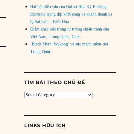
Hai bài diễn văn của Đại sứ Hoa Kỳ Elbridge
Durbrow trong dịp khởi công và khánh thành xa
lộ Sài Gòn – Biên Hòa
Điểm khác biệt trong tư tưởng chiến tranh của
Việt Nam, Trung Quốc, Cuba
‘Black Myth: Wukong’ và sức mạnh mềm của
Trung Quốc
TÌM BÀI THEO CHỦ ĐỀ
Tìm
bài
theo
chủ
đề
LINKS HỮU ÍCH