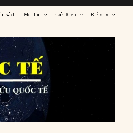
ểm sách
Mục lục
Giới thiệu
Điểm tin