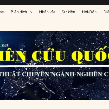
me
Biên dịch
Nhân vật
Sự kiện
Hỏi-Đáp
Đi