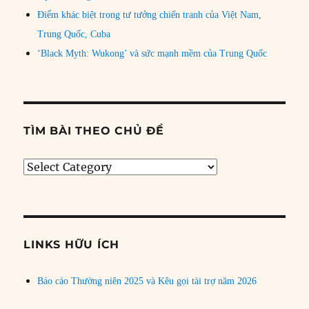
Điểm khác biệt trong tư tưởng chiến tranh của Việt Nam,
Trung Quốc, Cuba
‘Black Myth: Wukong’ và sức mạnh mềm của Trung Quốc
TÌM BÀI THEO CHỦ ĐỀ
Tìm
bài
theo
chủ
đề
LINKS HỮU ÍCH
Báo cáo Thường niên 2025 và Kêu gọi tài trợ năm 2026