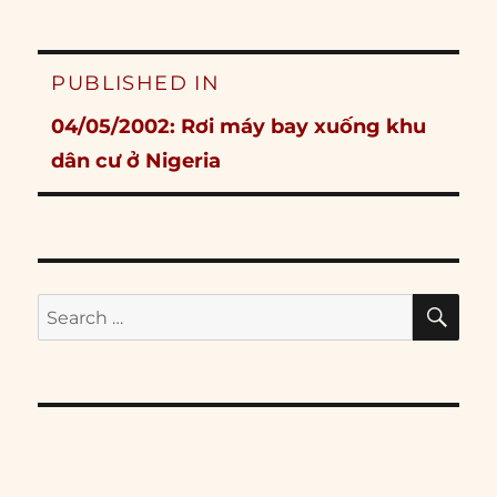
Post
PUBLISHED IN
navigation
04/05/2002: Rơi máy bay xuống khu
dân cư ở Nigeria
SE
Search
for: