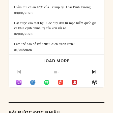
Điểm mù chiến lược của Trump tại Thái Bình Dương
03/08/2026
Đặt cược vào thất bại: Các quỹ đầu tư mạo hiểm quốc gia
và khía cạnh chính trị của vốn rủi ro
02/08/2026
Làm thế nào để kết thúc Chiến tranh Iran?
01/08/2026
LOAD MORE
PREVIOUS
SHOW
NEXT
EPISODE
EPISODES
EPISO
Show
LIST
Podcast
Informat
BÀI ĐƯỢC ĐỌC NHIỀU