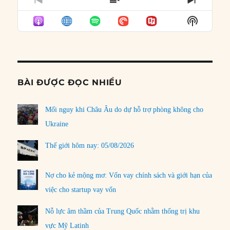
PREVIOUS
SHOW
NEXT
EPISODE
EPISODES
EPISO
Show
LIST
Podcast
Informat
BÀI ĐƯỢC ĐỌC NHIỀU
Mối nguy khi Châu Âu do dự hỗ trợ phòng không cho
Ukraine
Thế giới hôm nay: 05/08/2026
Nợ cho kẻ mộng mơ: Vốn vay chính sách và giới hạn của
việc cho startup vay vốn
Nỗ lực âm thầm của Trung Quốc nhằm thống trị khu
vực Mỹ Latinh