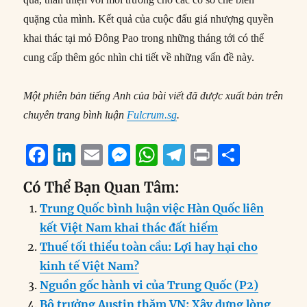
quặng của mình. Kết quả của cuộc đấu giá nhượng quyền
khai thác tại mỏ Đông Pao trong những tháng tới có thể
cung cấp thêm góc nhìn chi tiết về những vấn đề này.
Một phiên bản tiếng Anh của bài viết đã được xuất bản trên
chuyên trang bình luận
Fulcrum.sg
.
F
Li
E
M
W
T
P
S
a
n
m
e
h
el
ri
h
Có Thể Bạn Quan Tâm:
c
k
ai
ss
at
e
n
a
Trung Quốc bình luận việc Hàn Quốc liên
e
e
l
e
s
g
t
re
kết Việt Nam khai thác đất hiếm
b
d
n
A
r
Thuế tối thiểu toàn cầu: Lợi hay hại cho
o
I
g
p
a
kinh tế Việt Nam?
o
n
er
p
m
Nguồn gốc hành vi của Trung Quốc (P2)
Bộ trưởng Austin thăm VN: Xây dựng lòng