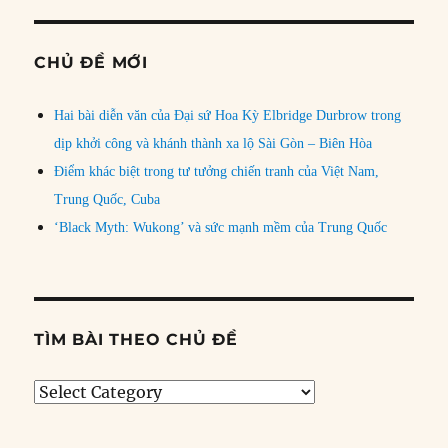
CHỦ ĐỀ MỚI
Hai bài diễn văn của Đại sứ Hoa Kỳ Elbridge Durbrow trong
dịp khởi công và khánh thành xa lộ Sài Gòn – Biên Hòa
Điểm khác biệt trong tư tưởng chiến tranh của Việt Nam,
Trung Quốc, Cuba
‘Black Myth: Wukong’ và sức mạnh mềm của Trung Quốc
TÌM BÀI THEO CHỦ ĐỀ
Tìm
bài
theo