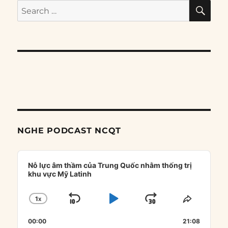
SE
Search
for:
NGHE PODCAST NCQT
Audio
Player
Nỗ lực âm thầm của Trung Quốc nhằm thống trị
khu vực Mỹ Latinh
1
X
SKIP
PLAY
JUMP
CHANGE
SHARE
PLAYBACK
THIS
BACKWARD
PAUSE
FORWARD
00:00
RATE
21:08
EPISOD