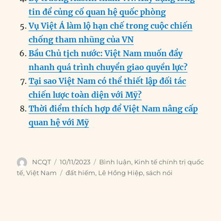
k
tin để củng cố quan hệ quốc phòng
Vụ Việt Á làm lộ hạn chế trong cuộc chiến
chống tham nhũng của VN
Bầu Chủ tịch nước: Việt Nam muốn đẩy
nhanh quá trình chuyển giao quyền lực?
Tại sao Việt Nam có thể thiết lập đối tác
chiến lược toàn diện với Mỹ?
Thời điểm thích hợp để Việt Nam nâng cấp
quan hệ với Mỹ
Author
Posted
Categories
NCQT
10/11/2023
Bình luận
,
Kinh tế chính trị quốc
on
Tags
tế
,
Việt Nam
đất hiếm
,
Lê Hồng Hiệp
,
sách nói