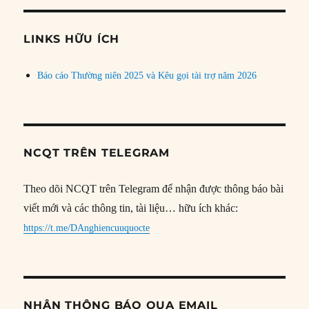
chủ
đề
LINKS HỮU ÍCH
Báo cáo Thường niên 2025 và Kêu gọi tài trợ năm 2026
NCQT TRÊN TELEGRAM
Theo dõi NCQT trên Telegram để nhận được thông báo bài
viết mới và các thông tin, tài liệu… hữu ích khác:
https://t.me/DAnghiencuuquocte
NHẬN THÔNG BÁO QUA EMAIL