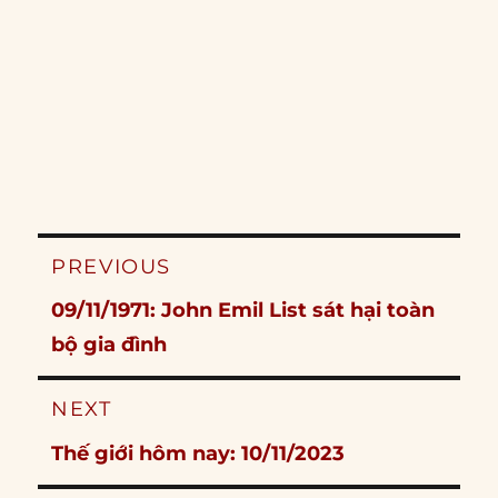
Post
PREVIOUS
navigation
Previous
09/11/1971: John Emil List sát hại toàn
post:
bộ gia đình
NEXT
Next
Thế giới hôm nay: 10/11/2023
post: