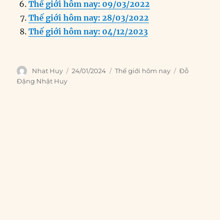
k
Thế giới hôm nay: 09/03/2022
Thế giới hôm nay: 28/03/2022
Thế giới hôm nay: 04/12/2023
Author
Posted
Categories
Tags
Nhat Huy
24/01/2024
Thế giới hôm nay
Đỗ
on
Đặng Nhật Huy