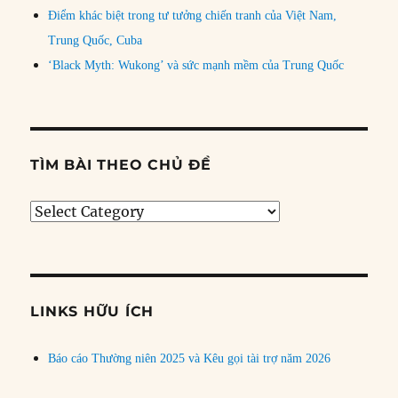
Điểm khác biệt trong tư tưởng chiến tranh của Việt Nam,
Trung Quốc, Cuba
‘Black Myth: Wukong’ và sức mạnh mềm của Trung Quốc
TÌM BÀI THEO CHỦ ĐỀ
Tìm
bài
theo
chủ
đề
LINKS HỮU ÍCH
Báo cáo Thường niên 2025 và Kêu gọi tài trợ năm 2026