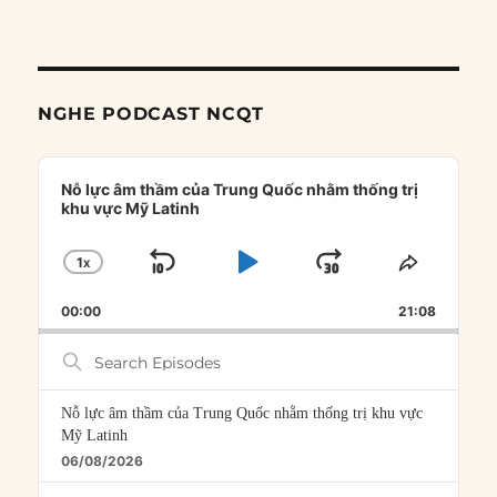
NGHE PODCAST NCQT
Audio
Player
Nỗ lực âm thầm của Trung Quốc nhằm thống trị
khu vực Mỹ Latinh
1
X
SKIP
PLAY
JUMP
CHANGE
SHARE
PLAYBACK
THIS
BACKWARD
PAUSE
FORWARD
00:00
RATE
21:08
EPISOD
Search
Episodes
Nỗ lực âm thầm của Trung Quốc nhằm thống trị khu vực
Mỹ Latinh
06/08/2026