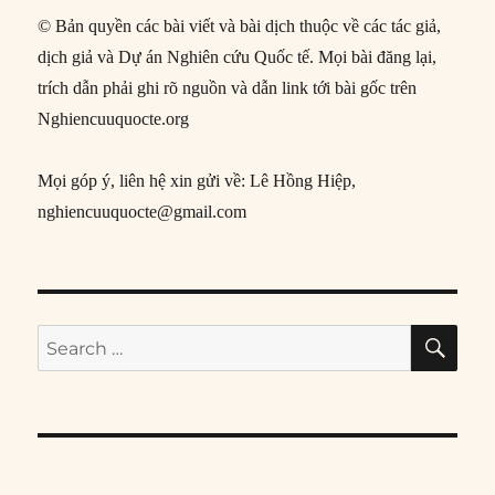
© Bản quyền các bài viết và bài dịch thuộc về các tác giả,
dịch giả và Dự án Nghiên cứu Quốc tế. Mọi bài đăng lại,
trích dẫn phải ghi rõ nguồn và dẫn link tới bài gốc trên
Nghiencuuquocte.org
Mọi góp ý, liên hệ xin gửi về: Lê Hồng Hiệp,
nghiencuuquocte@gmail.com
SE
Search
for: