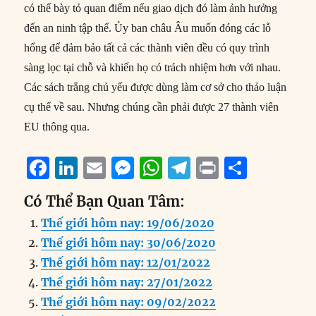
có thể bày tỏ quan điểm nếu giao dịch đó làm ảnh hưởng
đến an ninh tập thể. Ủy ban châu Âu muốn đóng các lỗ
hổng để đảm bảo tất cả các thành viên đều có quy trình
sàng lọc tại chỗ và khiến họ có trách nhiệm hơn với nhau.
Các sách trắng chủ yếu được dùng làm cơ sở cho thảo luận
cụ thể về sau. Nhưng chúng cần phải được 27 thành viên
EU thông qua.
F
Li
E
M
W
T
P
S
a
n
m
e
h
el
ri
h
Có Thể Bạn Quan Tâm:
c
k
ai
ss
at
e
n
a
Thế giới hôm nay: 19/06/2020
e
e
l
e
s
g
t
re
Thế giới hôm nay: 30/06/2020
b
d
n
A
r
Thế giới hôm nay: 12/01/2022
o
I
g
p
a
Thế giới hôm nay: 27/01/2022
o
n
er
p
m
Thế giới hôm nay: 09/02/2022