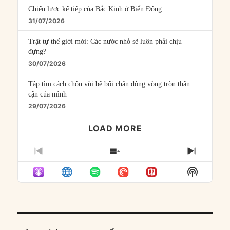
Chiến lược kế tiếp của Bắc Kinh ở Biển Đông
31/07/2026
Trật tự thế giới mới: Các nước nhỏ sẽ luôn phải chịu
đựng?
30/07/2026
Tập tìm cách chôn vùi bê bối chấn động vòng tròn thân
cận của mình
29/07/2026
LOAD MORE
PREVIOUS
SHOW
NEXT
EPISODE
EPISODES
EPISO
Show
LIST
Podcast
Informat