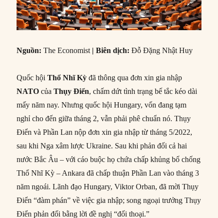
Nguồn:
The Economist
|
Biên dịch:
Đỗ Đặng Nhật Huy
Quốc hội
Thổ Nhĩ Kỳ
đã thông qua đơn xin gia nhập
NATO
của
Thụy Điển
, chấm dứt tình trạng bế tắc kéo dài
mấy năm nay. Nhưng quốc hội Hungary, vốn đang tạm
nghỉ cho đến giữa tháng 2, vẫn phải phê chuẩn nó. Thụy
Điển và Phần Lan nộp đơn xin gia nhập từ tháng 5/2022,
sau khi Nga xâm lược Ukraine. Sau khi phản đối cả hai
nước Bắc Âu – với cáo buộc họ chứa chấp khủng bố chống
Thổ Nhĩ Kỳ – Ankara đã chấp thuận Phần Lan vào tháng 3
năm ngoái. Lãnh đạo Hungary, Viktor Orban, đã mời Thụy
Điển “đàm phán” về việc gia nhập; song ngoại trưởng Thụy
Điển phản đối bằng lời đề nghị “đối thoại.”