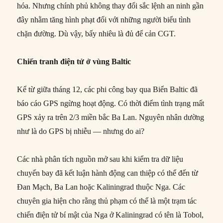
hóa. Nhưng chính phủ không thay đổi sắc lệnh an ninh gần
đây nhằm tăng hình phạt đối với những người biểu tình
chặn đường. Dù vậy, bấy nhiêu là đủ để cản CGT.
Chiến tranh điện tử ở vùng Baltic
Kể từ giữa tháng 12, các phi công bay qua Biển Baltic đã
báo cáo GPS ngừng hoạt động. Có thời điểm tình trạng mất
GPS xảy ra trên 2/3 miền bắc Ba Lan. Nguyên nhân dường
như là do GPS bị nhiễu — nhưng do ai?
Các nhà phân tích nguồn mở sau khi kiểm tra dữ liệu
chuyến bay đã kết luận hành động can thiệp có thể đến từ
Đan Mạch, Ba Lan hoặc Kaliningrad thuộc Nga. Các
chuyên gia hiện cho rằng thủ phạm có thể là một trạm tác
chiến điện tử bí mật của Nga ở Kaliningrad có tên là Tobol,