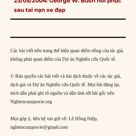
Next
23/05/2004: George W. Bush hồi phục
post:
sau tai nạn xe đạp
Các bài viết trên trang thể hiện quan điểm riêng của tác giả,
không phải quan điểm của Dự án Nghiên cứu Quốc tế.
© Bản quyền các bài viết và bài dịch thuộc về các tác giả,
dịch giả và Dự án Nghiên cứu Quốc tế. Mọi bài đăng lại,
trích dẫn phải ghi rõ nguồn và dẫn link tới bài gốc trên
Nghiencuuquocte.org
Mọi góp ý, liên hệ xin gửi về: Lê Hồng Hiệp,
nghiencuuquocte@gmail.com