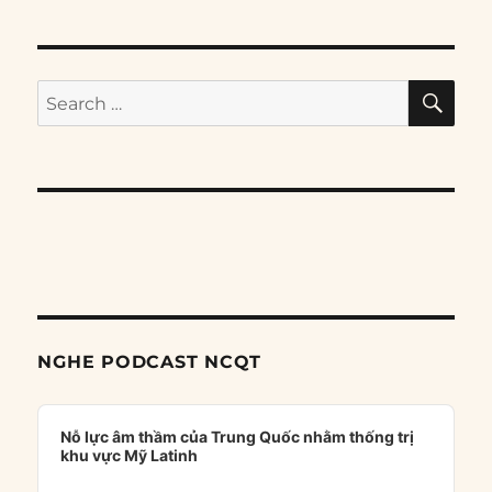
SE
Search
for:
NGHE PODCAST NCQT
Audio
Player
Nỗ lực âm thầm của Trung Quốc nhằm thống trị
khu vực Mỹ Latinh