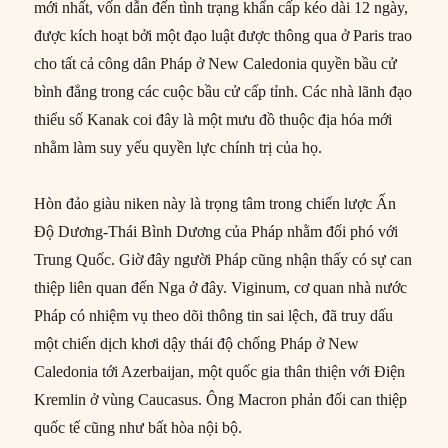
mới nhất, vốn dẫn đến tình trạng khẩn cấp kéo dài 12 ngày,
được kích hoạt bởi một đạo luật được thông qua ở Paris trao
cho tất cả công dân Pháp ở New Caledonia quyền bầu cử
bình đẳng trong các cuộc bầu cử cấp tỉnh. Các nhà lãnh đạo
thiểu số Kanak coi đây là một mưu đồ thuộc địa hóa mới
nhằm làm suy yếu quyền lực chính trị của họ.
Hòn đảo giàu niken này là trọng tâm trong chiến lược Ấn
Độ Dương-Thái Bình Dương của Pháp nhằm đối phó với
Trung Quốc. Giờ đây người Pháp cũng nhận thấy có sự can
thiệp liên quan đến Nga ở đây. Viginum, cơ quan nhà nước
Pháp có nhiệm vụ theo dõi thông tin sai lệch, đã truy dấu
một chiến dịch khơi dậy thái độ chống Pháp ở New
Caledonia tới Azerbaijan, một quốc gia thân thiện với Điện
Kremlin ở vùng Caucasus. Ông Macron phản đối can thiệp
quốc tế cũng như bất hòa nội bộ.