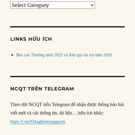
Tìm
bài
theo
chủ
đề
LINKS HỮU ÍCH
Báo cáo Thường niên 2025 và Kêu gọi tài trợ năm 2026
NCQT TRÊN TELEGRAM
Theo dõi NCQT trên Telegram để nhận được thông báo bài
viết mới và các thông tin, tài liệu… hữu ích khác:
https://t.me/DAnghiencuuquocte