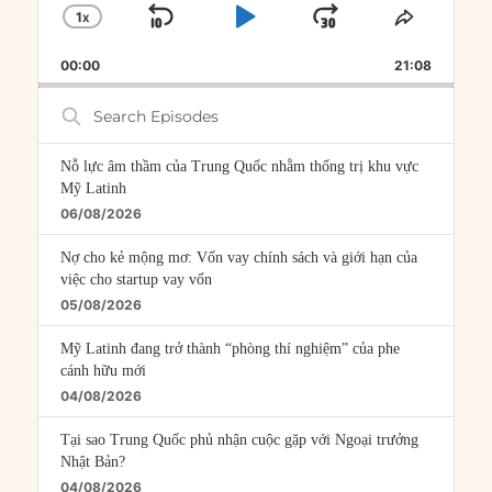
1
X
SKIP
PLAY
JUMP
CHANGE
SHARE
PLAYBACK
THIS
BACKWARD
PAUSE
FORWARD
00:00
RATE
21:08
EPISOD
Search
Episodes
Nỗ lực âm thầm của Trung Quốc nhằm thống trị khu vực
Mỹ Latinh
06/08/2026
Nợ cho kẻ mộng mơ: Vốn vay chính sách và giới hạn của
việc cho startup vay vốn
05/08/2026
Mỹ Latinh đang trở thành “phòng thí nghiệm” của phe
cánh hữu mới
04/08/2026
Tại sao Trung Quốc phủ nhận cuộc gặp với Ngoại trưởng
Nhật Bản?
04/08/2026