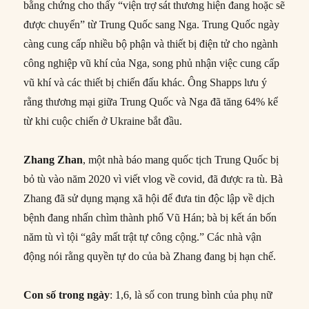
bằng chứng cho thấy “viện trợ sát thương hiện đang hoặc sẽ
được chuyển” từ Trung Quốc sang Nga. Trung Quốc ngày
càng cung cấp nhiều bộ phận và thiết bị điện tử cho ngành
công nghiệp vũ khí của Nga, song phủ nhận việc cung cấp
vũ khí và các thiết bị chiến đấu khác. Ông Shapps lưu ý
rằng thương mại giữa Trung Quốc và Nga đã tăng 64% kể
từ khi cuộc chiến ở Ukraine bắt đầu.
Zhang Zhan
, một nhà báo mang quốc tịch Trung Quốc bị
bỏ tù vào năm 2020 vì viết vlog về covid, đã được ra tù. Bà
Zhang đã sử dụng mạng xã hội để đưa tin độc lập về dịch
bệnh đang nhấn chìm thành phố Vũ Hán; bà bị kết án bốn
năm tù vì tội “gây mất trật tự công cộng.” Các nhà vận
động nói rằng quyền tự do của bà Zhang đang bị hạn chế.
Con số trong ngày
: 1,6, là số con trung bình của phụ nữ