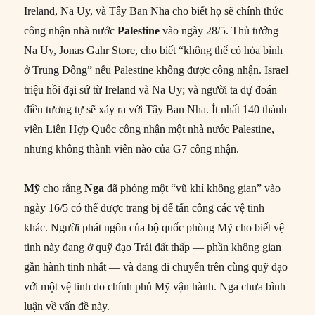
Ireland, Na Uy, và Tây Ban Nha cho biết họ sẽ chính thức
công nhận nhà nước
Palestine
vào ngày 28/5. Thủ tướng
Na Uy, Jonas Gahr Store, cho biết “không thể có hòa bình
ở Trung Đông” nếu Palestine không được công nhận. Israel
triệu hồi đại sứ từ Ireland và Na Uy; và người ta dự đoán
điều tương tự sẽ xảy ra với Tây Ban Nha. Ít nhất 140 thành
viên Liên Hợp Quốc công nhận một nhà nước Palestine,
nhưng không thành viên nào của G7 công nhận.
Mỹ
cho rằng
Nga
đã phóng một “vũ khí không gian” vào
ngày 16/5 có thể được trang bị để tấn công các vệ tinh
khác. Người phát ngôn của bộ quốc phòng Mỹ cho biết vệ
tinh này đang ở quỹ đạo Trái đất thấp — phần không gian
gần hành tinh nhất — và đang di chuyển trên cùng quỹ đạo
với một vệ tinh do chính phủ Mỹ vận hành. Nga chưa bình
luận về vấn đề này.