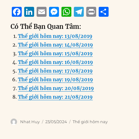
F
Li
E
M
W
T
P
S
a
n
m
e
h
el
ri
h
Có Thể Bạn Quan Tâm:
c
k
ai
ss
at
e
n
a
Thế giới hôm nay: 13/08/2019
e
e
l
e
s
g
t
re
Thế giới hôm nay: 14/08/2019
b
d
n
A
r
Thế giới hôm nay: 15/08/2019
o
I
g
p
a
Thế giới hôm nay: 16/08/2019
o
n
er
p
m
Thế giới hôm nay: 17/08/2019
k
Thế giới hôm nay: 19/08/2019
Thế giới hôm nay: 20/08/2019
Thế giới hôm nay: 21/08/2019
Author
Posted
Categories
Nhat Huy
23/05/2024
Thế giới hôm nay
on