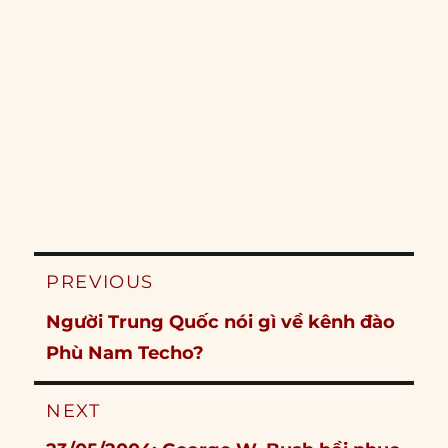
Post
PREVIOUS
navigation
Previous
Người Trung Quốc nói gì về kênh đào
post:
Phù Nam Techo?
NEXT