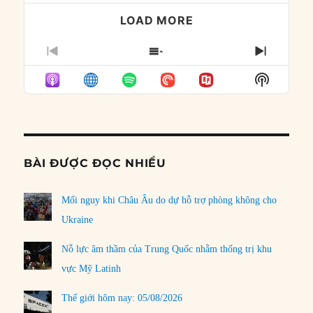
LOAD MORE
PREVIOUS
SHOW
NEXT
EPISODE
EPISODES
EPISO
Show
LIST
Podcast
Informat
BÀI ĐƯỢC ĐỌC NHIỀU
Mối nguy khi Châu Âu do dự hỗ trợ phòng không cho
Ukraine
Nỗ lực âm thầm của Trung Quốc nhằm thống trị khu
vực Mỹ Latinh
Thế giới hôm nay: 05/08/2026