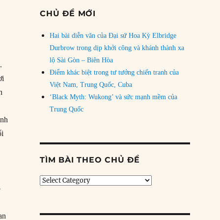
CHỦ ĐỀ MỚI
Hai bài diễn văn của Đại sứ Hoa Kỳ Elbridge
o
Durbrow trong dịp khởi công và khánh thành xa
lộ Sài Gòn – Biên Hòa
.
Điểm khác biệt trong tư tưởng chiến tranh của
ơi
Việt Nam, Trung Quốc, Cuba
n
‘Black Myth: Wukong’ và sức mạnh mềm của
Trung Quốc
ịnh
ối
TÌM BÀI THEO CHỦ ĐỀ
g
Tìm
o
bài
theo
chủ
an