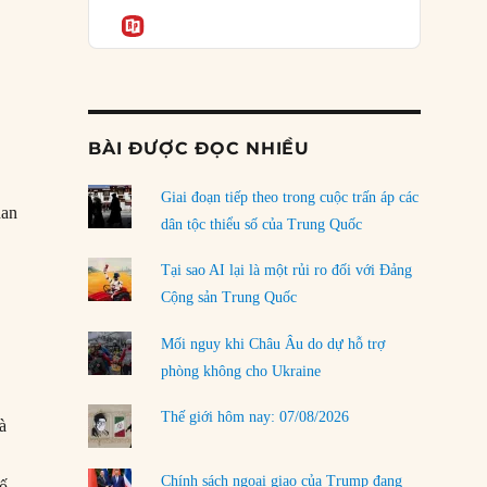
Podcast
của phe cánh hữu mới
Informatio
04/08/2026
Tại sao Trung Quốc phủ nhận cuộc gặp với
Ngoại trưởng Nhật Bản?
04/08/2026
BÀI ĐƯỢC ĐỌC NHIỀU
Điểm mù chiến lược của Trump tại Thái Bình
Dương
Giai đoạn tiếp theo trong cuộc trấn áp các
han
03/08/2026
dân tộc thiểu số của Trung Quốc
Đặt cược vào thất bại: Các quỹ đầu tư mạo
Tại sao AI lại là một rủi ro đối với Đảng
hiểm quốc gia và khía cạnh chính trị của vốn
Cộng sản Trung Quốc
rủi ro
02/08/2026
Mối nguy khi Châu Âu do dự hỗ trợ
phòng không cho Ukraine
Làm thế nào để kết thúc Chiến tranh Iran?
01/08/2026
Thế giới hôm nay: 07/08/2026
à
Chiến lược kế tiếp của Bắc Kinh ở Biển Đông
31/07/2026
Chính sách ngoại giao của Trump đang
hố