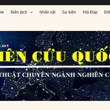
me
Biên dịch
Nhân vật
Sự kiện
Hỏi-Đáp
Đi