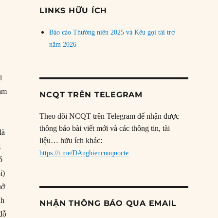
đề
LINKS HỮU ÍCH
Báo cáo Thường niên 2025 và Kêu gọi tài trợ
năm 2026
i
làm
NCQT TRÊN TELEGRAM
Theo dõi NCQT trên Telegram để nhận được
thông báo bài viết mới và các thông tin, tài
là
liệu… hữu ích khác:
g
https://t.me/DAnghiencuuquocte
ó
i)
uở
nh
NHẬN THÔNG BÁO QUA EMAIL
đỗ