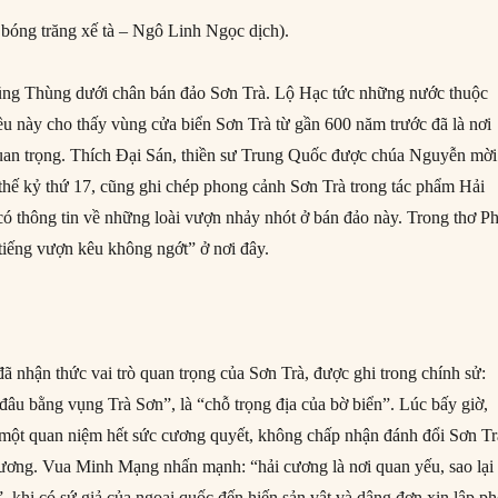
bóng trăng xế tà – Ngô Linh Ngọc dịch).
ng Thùng dưới chân bán đảo Sơn Trà. Lộ Hạc tức những nước thuộc
u này cho thấy vùng cửa biển Sơn Trà từ gần 600 năm trước đã là nơi
uan trọng. Thích Đại Sán, thiền sư Trung Quốc được chúa Nguyễn mời
hế kỷ thứ 17, cũng ghi chép phong cảnh Sơn Trà trong tác phẩm Hải
 có thông tin về những loài vượn nhảy nhót ở bán đảo này. Trong thơ P
iếng vượn kêu không ngớt” ở nơi đây.
ã nhận thức vai trò quan trọng của Sơn Trà, được ghi trong chính sử:
đâu bằng vụng Trà Sơn”, là “chỗ trọng địa của bờ biển”. Lúc bấy giờ,
một quan niệm hết sức cương quyết, không chấp nhận đánh đổi Sơn Tr
thương. Vua Minh Mạng nhấn mạnh: “hải cương là nơi quan yếu, sao lại
, khi có sứ giả của ngoại quốc đến hiến sản vật và dâng đơn xin lập p