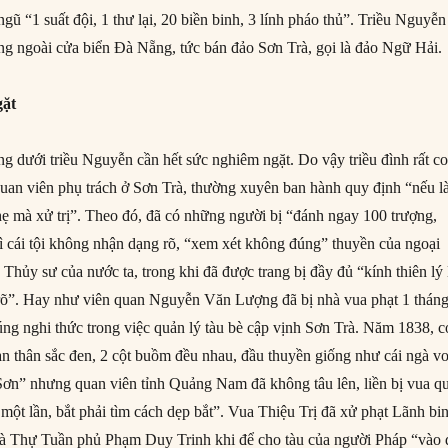
 ngũ “1 suất đội, 1 thư lại, 20 biền binh, 3 lính pháo thủ”. Triều Nguyễn
àng ngoài cửa biển Đà Nẵng, tức bán đảo Sơn Trà, gọi là đảo Ngữ Hải.
gặt
g dưới triều Nguyễn cần hết sức nghiêm ngặt. Do vậy triều đình rất co
 quan viên phụ trách ở Sơn Trà, thường xuyên ban hành quy định “nếu 
nhẹ mà xử trị”. Theo đó, đã có những người bị “đánh ngay 100 trượng,
 cái tội không nhận dạng rõ, “xem xét không đúng” thuyền của ngoại
Thủy sư của nước ta, trong khi đã được trang bị đầy đủ “kính thiên lý 
 rõ”. Hay như viên quan Nguyễn Văn Lượng đã bị nhà vua phạt 1 thán
úng nghi thức trong việc quản lý tàu bè cập vịnh Sơn Trà. Năm 1838, c
àn thân sắc đen, 2 cột buồm đều nhau, đầu thuyền giống như cái ngà vo
Sơn” nhưng quan viên tỉnh Quảng Nam đã không tâu lên, liền bị vua q
i một lần, bắt phải tìm cách dẹp bắt”. Vua Thiệu Trị đã xử phạt Lãnh bi
Thự Tuần phủ Phạm Duy Trinh khi để cho tàu của người Pháp “vào 