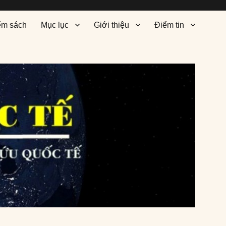
ểm sách
Mục lục
Giới thiệu
Điểm tin