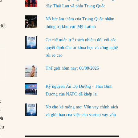
đẩy Thái Lan về phía Trung Quốc
LOAD MORE
Nỗ lực âm thầm của Trung Quốc nhằm
iết
thống trị khu vực Mỹ Latinh
Cơ chế miễn trừ trách nhiệm đối với các
quyết định đầu tư khoa học và công nghệ
rủi ro cao
Thế giới hôm nay: 06/08/2026
Kỷ nguyên Ấn Độ Dương - Thái Bình
Dương của NATO đã khép lại
c
Nợ cho kẻ mộng mơ: Vốn vay chính sách
i
và giới hạn của việc cho startup vay vốn
Đà
ều
g