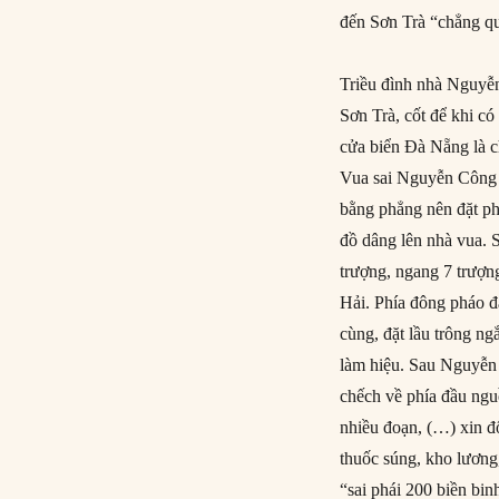
đến Sơn Trà “chẳng qua
Triều đình nhà Nguyễn
Sơn Trà, cốt để khi có
cửa biển Đà Nẵng là c
Vua sai Nguyễn Công T
bằng phẳng nên đặt ph
đồ dâng lên nhà vua. 
trượng, ngang 7 trượng
Hải. Phía đông pháo đ
cùng, đặt lầu trông ngắ
làm hiệu. Sau Nguyễn 
chếch về phía đầu ng
nhiều đoạn, (…) xin đ
thuốc súng, kho lương,
“sai phái 200 biền bi