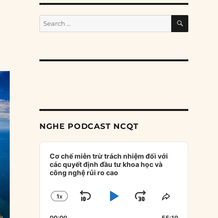
SEARCH
Search
for:
NGHE PODCAST NCQT
Audio
Player
Cơ chế miễn trừ trách nhiệm đối với
các quyết định đầu tư khoa học và
công nghệ rủi ro cao
1
X
SKIP
PLAY
JUMP
CHANGE
SHARE
PLAYBACK
THIS
BACKWARD
PAUSE
FORWARD
00:00
55:10