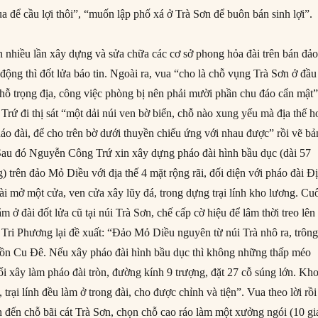
 để cầu lợi thôi”, “muốn lập phố xá ở Trà Sơn để buôn bán sinh lợi”.
 nhiều lần xây dựng và sửa chữa các cơ sở phong hỏa đài trên bán đả
 động thì đốt lửa báo tin. Ngoài ra, vua “cho là chỗ vụng Trà Sơn ở đầu
hỗ trọng địa, công việc phòng bị nên phải mười phần chu đáo cẩn mật”
rứ đi thị sát “một dải núi ven bờ biển, chỗ nào xung yếu mà địa thế h
áo đài, để cho trên bờ dưới thuyền chiếu ứng với nhau được” rồi vẽ bả
Sau đó Nguyễn Công Trứ xin xây dựng pháo đài hình bầu dục (dài 57
) trên đảo Mỏ Diều với địa thế 4 mặt rộng rãi, đối diện với pháo đài Đ
ài mở một cửa, ven cửa xây lũy đá, trong dựng trại lính kho lương. Cu
m ở đài đốt lửa cũ tại núi Trà Sơn, chế cấp cờ hiệu để lâm thời treo lên
Tri Phương lại đề xuất: “Đảo Mỏ Diều nguyên từ núi Trà nhô ra, trôn
uồn Cu Đê. Nếu xây pháo đài hình bầu dục thì không những thấp méo
ổi xây làm pháo đài tròn, đường kính 9 trượng, đặt 27 cỗ súng lớn. Kh
 trại lính đều làm ở trong đài, cho được chỉnh và tiện”. Vua theo lời rồi
nh đến chỗ bãi cát Trà Sơn, chọn chỗ cao ráo làm một xưởng ngói (10 gi