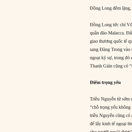
Đồng Long đêm lặng, 
Đồng Long tức chỉ Vũ
quần đảo Malacca. Điề
giao thương quốc tế q
sang Đàng Trong vào t
ngoại kỷ sự, trong đó
Thanh Giản cũng có “t
Điểm trọng yếu
Triều Nguyễn từ sớm đ
“chỗ trọng yếu không 
triều Nguyễn cũng có 
để lấy kinh tế ngoại 
cho người ngoài được”