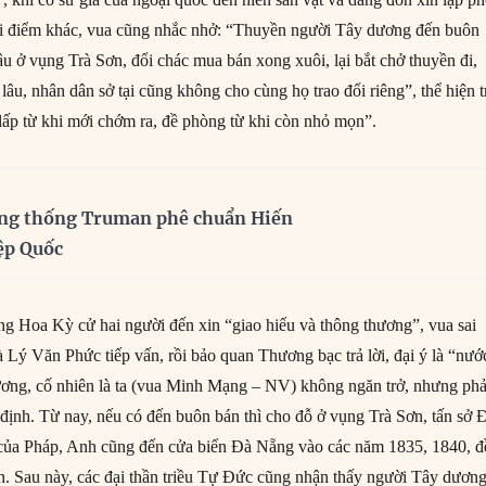
ời điểm khác, vua cũng nhắc nhở: “Thuyền người Tây dương đến buôn
ậu ở vụng Trà Sơn, đổi chác mua bán xong xuôi, lại bắt chở thuyền đi,
lâu, nhân dân sở tại cũng không cho cùng họ trao đổi riêng”, thể hiện tr
 lấp từ khi mới chớm ra, đề phòng từ khi còn nhỏ mọn”.
ng thống Truman phê chuẩn Hiến
ệp Quốc
 Hoa Kỳ cử hai người đến xin “giao hiếu và thông thương”, vua sai
Lý Văn Phức tiếp vấn, rồi bảo quan Thương bạc trả lời, đại ý là “nướ
ơng, cố nhiên là ta (vua Minh Mạng – NV) không ngăn trở, nhưng phả
 định. Từ nay, nếu có đến buôn bán thì cho đỗ ở vụng Trà Sơn, tấn sở 
ủa Pháp, Anh cũng đến cửa biển Đà Nẵng vào các năm 1835, 1840, đ
n. Sau này, các đại thần triều Tự Đức cũng nhận thấy người Tây dươn