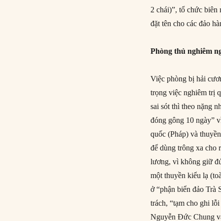
2 chái)”, tổ chức biên
đặt tên cho các đảo h
Phòng thủ nghiêm n
Việc phòng bị hải cươn
trọng việc nghiêm trị
sai sót thì theo nặng 
đóng gông 10 ngày” vì
quốc (Pháp) và thuyền 
để dùng trông xa cho
lương, vì không giữ đ
một thuyền kiểu lạ (to
ở “phận biển đảo Trà 
trách, “tạm cho ghi lỗ
Nguyễn Đức Chung và 