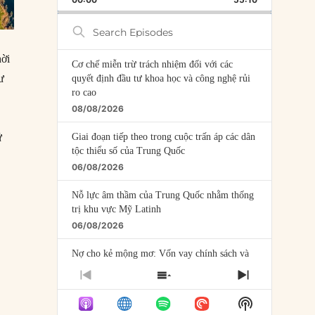
RATE
EPISODE
Search
Episodes
hời
Cơ chế miễn trừ trách nhiệm đối với các
ư
quyết định đầu tư khoa học và công nghệ rủi
ro cao
08/08/2026
ứ
Giai đoạn tiếp theo trong cuộc trấn áp các dân
tộc thiểu số của Trung Quốc
06/08/2026
Nỗ lực âm thầm của Trung Quốc nhằm thống
trị khu vực Mỹ Latinh
06/08/2026
Nợ cho kẻ mộng mơ: Vốn vay chính sách và
giới hạn của việc cho startup vay vốn
PREVIOUS
SHOW
NEXT
05/08/2026
EPISODE
EPISODES
EPISODE
Show
LIST
Mỹ Latinh đang trở thành “phòng thí nghiệm”