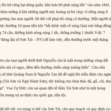
 lên bờ căng bạt đóng quân, bắn hơn 60 phát súng lớn” vào năm 1841.
hém tướng sĩ khi những người này hoảng sợ bỏ chạy vì tiếng súng ở
gương cho mọi người. Đi đôi với phạt thì cũng có thưởng. Một người 
ợc thưởng 10 quan tiền khi “bắt được một cỗ súng Quá sơn bằng đồng
g 74 cân, đường kính nòng súng 1 tấc, thông trường 1 thước 9 tấc 7
đóng lâu (ở Sơn Trà – NV) để làm việc, đều thưởng trước một tháng
ệm của mọi người dưới thời Nguyễn còn là một trong những vùng đất
 trên núi có ngọc, đêm đến thường chiếu sáng xuống biển”. Cho nên
 sứ tỉnh Quảng Nam là Nguyễn Tạo đã đề nghị lên triều đình cho ngă
g (Trà Sơn và Ngũ Hành Sơn), tức không cho khai thác đá, gỗ, củi, tha
lại”. Vua Tự Đức còn sai quan đến tế thần Trà Sơn như là một trong
cầu mong sự an định cho quốc gia, dân tộc.
ã hết sức coi trọng vị thế của Sơn Trà, cho quy hoạch và quy định cụ 