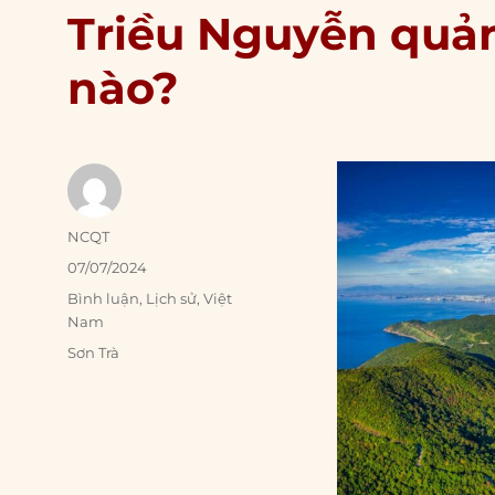
Triều Nguyễn quản
nào?
Author
NCQT
Posted
07/07/2024
on
Categories
Bình luận
,
Lịch sử
,
Việt
Nam
Tags
Sơn Trà