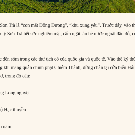
 Sơn Trà là “con mắt Đông Dương”, “khu xung yếu”. Trước đây, vào t
 lý Sơn Trà hết sức nghiêm mật, cấm ngặt tàu bè nước ngoài đậu đỗ, c
 đến sớm trong các thư tịch cổ của quốc gia và quốc tế, Vào thế kỷ th
g khi mang quân chinh phạt Chiêm Thành, dừng chân tại cửa biển Hải
ơ, trong đó câu:
ng Long nguyệt
Lộ Hạc thuyền
nh năm