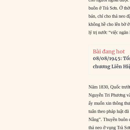
buôn ở Trà Sơn. Ở th
bán, chỉ cho thả neo đ
không hề cho lên bờ ở 
lý trị nước “việc ngăn
Bài đang hot
08/08/1945: Tổ
chương Liên Hi
Năm 1830, Quốc trưởng
Nguyễn Tri Phương và 
ấy muốn xin thông thư
tuân theo pháp luật đã
Nẵng”. Thuyền buôn c
thả neo ở vụng Trà Sơ