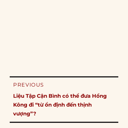
Post
PREVIOUS
navigation
Previous
Liệu Tập Cận Bình có thể đưa Hồng
post:
Kông đi “từ ổn định đến thịnh
vượng”?