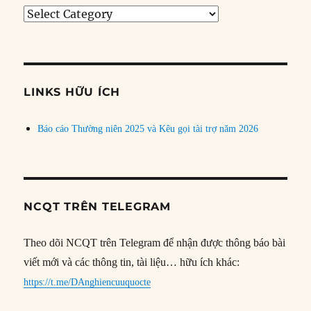
Tìm
bài
theo
chủ
đề
LINKS HỮU ÍCH
Báo cáo Thường niên 2025 và Kêu gọi tài trợ năm 2026
NCQT TRÊN TELEGRAM
Theo dõi NCQT trên Telegram để nhận được thông báo bài
viết mới và các thông tin, tài liệu… hữu ích khác:
https://t.me/DAnghiencuuquocte