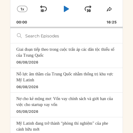
1
X
SKIP
PLAY
JUMP
CHANGE
SHARE
PLAYBACK
THIS
BACKWARD
PAUSE
FORWARD
00:00
RATE
16:25
EPISOD
Search
Episodes
Giai đoạn tiếp theo trong cuộc trấn áp các dân tộc thiểu số
của Trung Quốc
06/08/2026
Nỗ lực âm thầm của Trung Quốc nhằm thống trị khu vực
Mỹ Latinh
06/08/2026
Nợ cho kẻ mộng mơ: Vốn vay chính sách và giới hạn của
việc cho startup vay vốn
05/08/2026
Mỹ Latinh đang trở thành “phòng thí nghiệm” của phe
cánh hữu mới