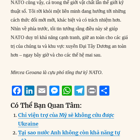
NATO cũng vậy, cả trong thế giới vật chất lẫn thế giới kỹ
thuật số. Tôi rời khỏi một liên minh đang hướng tới những
cách thức đổi mới mới, khác biệt và có trách nhiệm hơn.
Nhìn về phía trước, tôi tin tưởng rằng điều này sẽ giúp
NATO duy trì khả năng cạnh tranh, giữ an toàn cho các giá
trị của chúng ta và khu vực xuyên Đại Tây Dương an toàn
hơn – ngay bây giờ và cho các thế hệ mai sau.
Mircea Geoana là cựu phó tổng thư ký NATO.
F
Li
E
M
W
T
P
S
a
n
m
e
h
el
ri
h
Có Thể Bạn Quan Tâm:
c
k
ai
ss
at
e
n
a
Chỉ viện trợ của Mỹ sẽ không cứu được
e
e
l
e
s
g
t
re
Ukraine
b
d
n
A
r
Tại sao nước Anh không còn khả năng tự