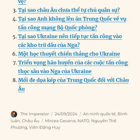
o
I
g
p
a
vệ?
o
n
er
p
m
Tại sao châu Âu chưa thể tự chủ quân sự?
k
Tại sao Anh không lên án Trung Quốc về vụ
tấn công mạng Bộ Quốc phòng?
Tại sao Ukraine nên tiếp tục tấn công vào
các kho trữ dầu của Nga?
Một học thuyết chiến thắng cho Ukraine
Triển vọng hão huyền của các cuộc tấn công
thọc sâu vào Nga của Ukraine
Mối đe dọa kép của Trung Quốc đối với Châu
Âu
Author
Posted
Categories
The Imperator
24/09/2024
An ninh quốc tế
,
Bình
on
Tags
luận
,
Châu Âu
Mircea Geoana
,
NATO
,
Nguyễn Thế
Phương
,
Viên Đăng Huy