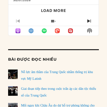
30/07/2026
LOAD MORE
PREVIOUS
SHOW
NEXT
EPISODE
EPISODES
EPISO
Show
LIST
Podcast
Informat
BÀI ĐƯỢC ĐỌC NHIỀU
Nỗ lực âm thầm của Trung Quốc nhằm thống trị khu
vực Mỹ Latinh
Giai đoạn tiếp theo trong cuộc trấn áp các dân tộc thiểu
số của Trung Quốc
Mối nguy khi Châu Âu do dự hỗ trợ phòng không cho