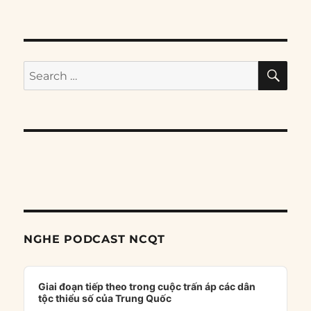
SE
Search
for:
NGHE PODCAST NCQT
Audio
Player
Giai đoạn tiếp theo trong cuộc trấn áp các dân
tộc thiểu số của Trung Quốc