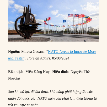
Nguồn:
Mircea Geoana, “
NATO Needs to Innovate More
and Faster
”,
Foreign Affairs
, 05/08/2024
Biên dịch:
Viên Đăng Huy |
Hiệu đính:
Nguyễn Thế
Phương
Sau khi nỗ lực để đạt được khả năng phối hợp giữa các
quân đội quốc gia, NATO hiện cần phải làm điều tương tự
với khu vực tư nhân.