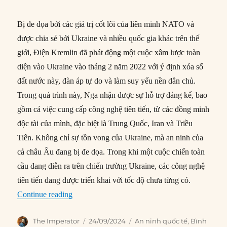
Bị đe dọa bởi các giá trị cốt lõi của liên minh NATO và
được chia sẻ bởi Ukraine và nhiều quốc gia khác trên thế
giới, Điện Kremlin đã phát động một cuộc xâm lược toàn
diện vào Ukraine vào tháng 2 năm 2022 với ý định xóa sổ
đất nước này, đàn áp tự do và làm suy yếu nền dân chủ.
Trong quá trình này, Nga nhận được sự hỗ trợ đáng kể, bao
gồm cả việc cung cấp công nghệ tiên tiến, từ các đồng minh
độc tài của mình, đặc biệt là Trung Quốc, Iran và Triều
Tiên. Không chỉ sự tồn vong của Ukraine, mà an ninh của
cả châu Âu đang bị đe dọa. Trong khi một cuộc chiến toàn
cầu đang diễn ra trên chiến trường Ukraine, các công nghệ
tiên tiến đang được triển khai với tốc độ chưa từng có.
“NATO cần phải đổi mới nhiều và nhanh hơn”
Continue reading
Author
Posted
Categories
The Imperator
24/09/2024
An ninh quốc tế
,
Bình