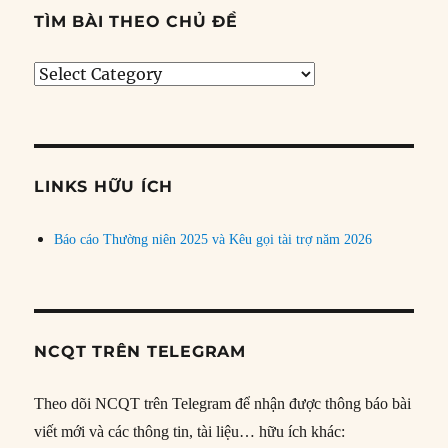
TÌM BÀI THEO CHỦ ĐỀ
Tìm
bài
theo
chủ
đề
LINKS HỮU ÍCH
Báo cáo Thường niên 2025 và Kêu gọi tài trợ năm 2026
NCQT TRÊN TELEGRAM
Theo dõi NCQT trên Telegram để nhận được thông báo bài
viết mới và các thông tin, tài liệu… hữu ích khác: