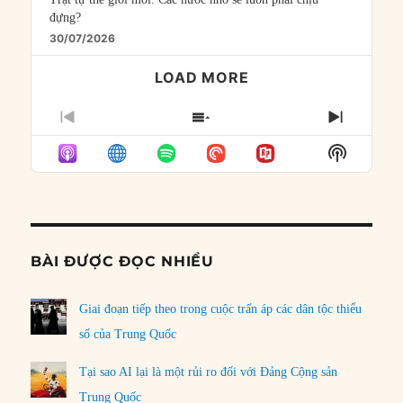
đựng?
30/07/2026
LOAD MORE
PREVIOUS
SHOW
NEXT
EPISODE
EPISODES
EPISO
Show
LIST
Podcast
Informat
BÀI ĐƯỢC ĐỌC NHIỀU
Giai đoạn tiếp theo trong cuộc trấn áp các dân tộc thiểu
số của Trung Quốc
Tại sao AI lại là một rủi ro đối với Đảng Cộng sản
Trung Quốc