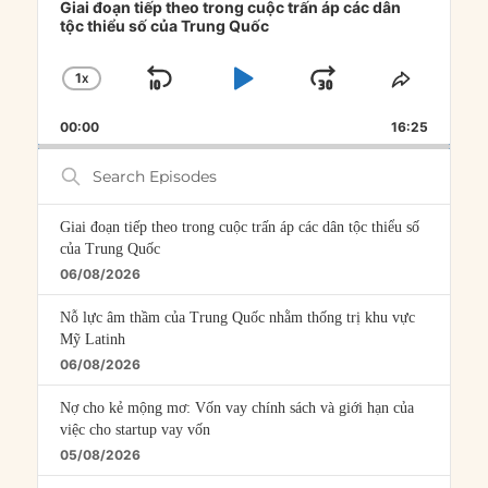
Player
Giai đoạn tiếp theo trong cuộc trấn áp các dân
tộc thiểu số của Trung Quốc
1
X
SKIP
PLAY
JUMP
CHANGE
SHARE
PLAYBACK
THIS
BACKWARD
PAUSE
FORWARD
00:00
RATE
16:25
EPISOD
Search
Episodes
Giai đoạn tiếp theo trong cuộc trấn áp các dân tộc thiểu số
của Trung Quốc
06/08/2026
Nỗ lực âm thầm của Trung Quốc nhằm thống trị khu vực
Mỹ Latinh
06/08/2026
Nợ cho kẻ mộng mơ: Vốn vay chính sách và giới hạn của
việc cho startup vay vốn
05/08/2026