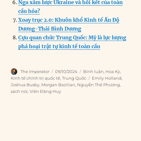
Nga xâm lược Ukraine và hồi kết của toàn
cầu hóa?
Xoay trục 2.0: Khuôn khổ Kinh tế Ấn Độ
Dương-Thái Bình Dương
Cựu quan chức Trung Quốc: Mỹ là lực lượng
phá hoại trật tự kinh tế toàn cầu
Author
Posted
Categories
The Imperator
09/10/2024
Bình luận
,
Hoa Kỳ
,
on
Tags
Kinh tế chính trị quốc tế
,
Trung Quốc
Emily Holland
,
Joshua Busby
,
Morgan Bazilian
,
Nguyễn Thế Phương
,
sách nói
,
Viên Đăng Huy