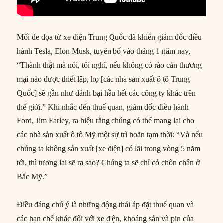
Mối đe dọa từ xe điện Trung Quốc đã khiến giám đốc điều
hành Tesla, Elon Musk, tuyên bố vào tháng 1 năm nay,
“Thành thật mà nói, tôi nghĩ, nếu không có rào cản thương
mại nào được thiết lập, họ [các nhà sản xuất ô tô Trung
Quốc] sẽ gần như đánh bại hầu hết các công ty khác trên
thế giới.” Khi nhắc đến thuế quan, giám đốc điều hành
Ford, Jim Farley, ra hiệu rằng chúng có thể mang lại cho
các nhà sản xuất ô tô Mỹ một sự trì hoãn tạm thời: “Và nếu
chúng ta không sản xuất [xe điện] có lãi trong vòng 5 năm
tới, thì tương lai sẽ ra sao? Chúng ta sẽ chỉ có chôn chân ở
Bắc Mỹ.”
Điều đáng chú ý là những động thái áp đặt thuế quan và
các hạn chế khác đối với xe điện, khoáng sản và pin của