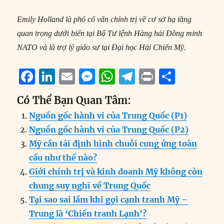
Emily Holland là phó cố vấn chính trị về cơ sở hạ tầng
quan trọng dưới biển tại Bộ Tư lệnh Hàng hải Đồng minh
NATO và là trợ lý giáo sư tại Đại học Hải Chiến Mỹ.
F
Li
E
M
W
T
P
S
a
n
m
e
h
el
ri
h
Có Thể Bạn Quan Tâm:
c
k
ai
ss
at
e
n
a
Nguồn gốc hành vi của Trung Quốc (P1)
e
e
l
e
s
g
t
re
Nguồn gốc hành vi của Trung Quốc (P2)
b
d
n
A
r
Mỹ cần tái định hình chuỗi cung ứng toàn
o
I
g
p
a
cầu như thế nào?
o
n
er
p
m
Giới chính trị và kinh doanh Mỹ không còn
k
chung suy nghĩ về Trung Quốc
Tại sao sai lầm khi gọi cạnh tranh Mỹ –
Trung là ‘Chiến tranh Lạnh’?