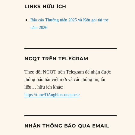
đề
LINKS HỮU ÍCH
Báo cáo Thường niên 2025 và Kêu gọi tài trợ
năm 2026
NCQT TRÊN TELEGRAM
Theo dõi NCQT trên Telegram để nhận được
thông báo bài viết mới và các thông tin, tài
liệu… hữu ích khác:
https://t.me/DAnghiencuuquocte
NHẬN THÔNG BÁO QUA EMAIL