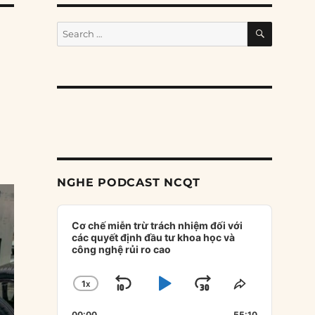
SEARCH
Search
for:
NGHE PODCAST NCQT
Audio
Player
Cơ chế miễn trừ trách nhiệm đối với
các quyết định đầu tư khoa học và
công nghệ rủi ro cao
1
X
SKIP
PLAY
JUMP
CHANGE
SHARE
PLAYBACK
THIS
BACKWARD
PAUSE
FORWARD
00:00
55:10