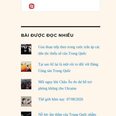
Podcast
của phe cánh hữu mới
Informatio
04/08/2026
Tại sao Trung Quốc phủ nhận cuộc gặp với
Ngoại trưởng Nhật Bản?
04/08/2026
BÀI ĐƯỢC ĐỌC NHIỀU
Điểm mù chiến lược của Trump tại Thái Bình
Dương
Giai đoạn tiếp theo trong cuộc trấn áp các
03/08/2026
dân tộc thiểu số của Trung Quốc
Đặt cược vào thất bại: Các quỹ đầu tư mạo
Tại sao AI lại là một rủi ro đối với Đảng
hiểm quốc gia và khía cạnh chính trị của vốn
Cộng sản Trung Quốc
rủi ro
02/08/2026
Mối nguy khi Châu Âu do dự hỗ trợ
phòng không cho Ukraine
Làm thế nào để kết thúc Chiến tranh Iran?
01/08/2026
Thế giới hôm nay: 07/08/2026
Chiến lược kế tiếp của Bắc Kinh ở Biển Đông
31/07/2026
Nỗ lực âm thầm của Trung Quốc nhằm