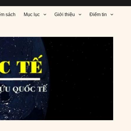
ểm sách
Mục lục
Giới thiệu
Điểm tin