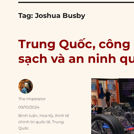
Tag:
Joshua Busby
Trung Quốc, công
sạch và an ninh q
Author
The Imperator
Posted
09/10/2024
on
Categories
Bình luận
,
Hoa Kỳ
,
Kinh tế
chính trị quốc tế
,
Trung
Quốc