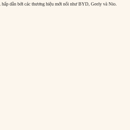
g, hấp dẫn bởi các thương hiệu mới nổi như BYD, Geely và Nio.
g Quốc, công nghệ năng lượng sạch và an ninh quốc gia”