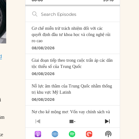
RATE
EPISODE
Search
Episodes
Cơ chế miễn trừ trách nhiệm đối với các
quyết định đầu tư khoa học và công nghệ rủi
ro cao
08/08/2026
d
Giai đoạn tiếp theo trong cuộc trấn áp các dân
tộc thiểu số của Trung Quốc
06/08/2026
Nỗ lực âm thầm của Trung Quốc nhằm thống
trị khu vực Mỹ Latinh
i
06/08/2026
Nợ cho kẻ mộng mơ: Vốn vay chính sách và
năm
giới hạn của việc cho startup vay vốn
PREVIOUS
SHOW
NEXT
05/08/2026
EPISODE
EPISODES
EPISODE
Show
xe
LIST
Mỹ Latinh đang trở thành “phòng thí nghiệm”