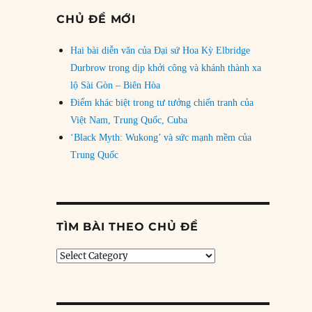
CHỦ ĐỀ MỚI
Hai bài diễn văn của Đại sứ Hoa Kỳ Elbridge
Durbrow trong dịp khởi công và khánh thành xa
lộ Sài Gòn – Biên Hòa
Điểm khác biệt trong tư tưởng chiến tranh của
Việt Nam, Trung Quốc, Cuba
‘Black Myth: Wukong’ và sức mạnh mềm của
Trung Quốc
TÌM BÀI THEO CHỦ ĐỀ
Tìm
bài
theo
chủ