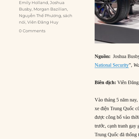
Tags
Emily Holland
,
Joshua
Busby
,
Morgan Bazilian
,
Nguyễn Thế Phương
,
sách
nói
,
Viên Đăng Huy
0 Comments
Nguồn:
Joshua Busby,
National Security
”,
Wa
Biên dịch:
Viên Đăng
Vào tháng 5 năm nay,
xe điện Trung Quốc c
được công bố vào thời
trước, cạnh tranh gay
Trung Quốc đã thống t