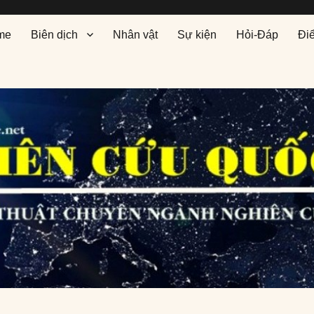
me
Biên dịch
Nhân vật
Sự kiện
Hỏi-Đáp
Đi