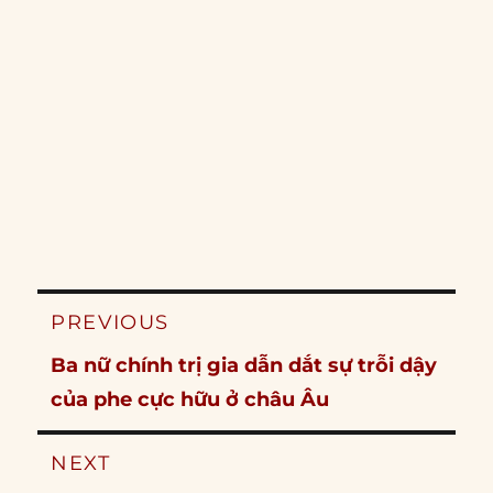
Post
PREVIOUS
navigation
Previous
Ba nữ chính trị gia dẫn dắt sự trỗi dậy
post:
của phe cực hữu ở châu Âu
NEXT