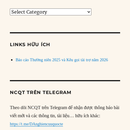
Tìm
bài
theo
chủ
đề
LINKS HỮU ÍCH
Báo cáo Thường niên 2025 và Kêu gọi tài trợ năm 2026
NCQT TRÊN TELEGRAM
Theo dõi NCQT trên Telegram để nhận được thông báo bài
viết mới và các thông tin, tài liệu… hữu ích khác:
https://t.me/DAnghiencuuquocte