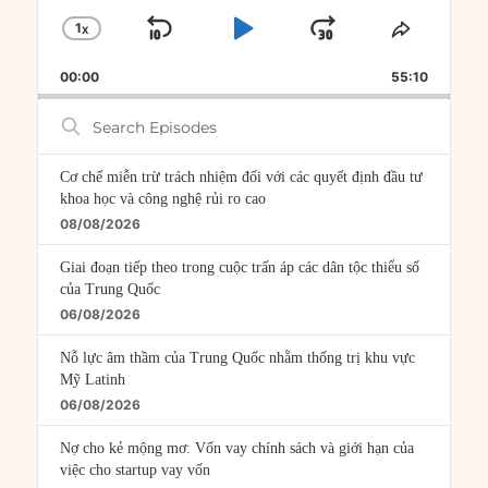
1
X
SKIP
PLAY
JUMP
CHANGE
SHARE
PLAYBACK
THIS
BACKWARD
PAUSE
FORWARD
00:00
RATE
55:10
EPISOD
Search
Episodes
Cơ chế miễn trừ trách nhiệm đối với các quyết định đầu tư
khoa học và công nghệ rủi ro cao
08/08/2026
Giai đoạn tiếp theo trong cuộc trấn áp các dân tộc thiểu số
của Trung Quốc
06/08/2026
Nỗ lực âm thầm của Trung Quốc nhằm thống trị khu vực
Mỹ Latinh
06/08/2026
Nợ cho kẻ mộng mơ: Vốn vay chính sách và giới hạn của
việc cho startup vay vốn