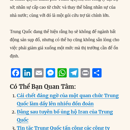
sở; nhân sự cấp cao từ chức và thay thế bằng nhân sự của
nhà nước; cùng với đó là một gói cứu trợ tài chính lớn.
Trung Quốc đang thể hiện rằng họ sẽ không để ngành bất
động sản sụp đổ, nhưng có thể họ cũng không sẵn lòng cho
việc phải giảm giá xuống một mức mà thị trường cần để ổn
định.
F
Li
E
M
W
T
P
S
a
n
m
e
h
el
ri
h
Có Thể Bạn Quan Tâm:
c
k
ai
ss
at
e
n
a
Cái chết đáng ngờ của một quan chức Trung
e
e
l
e
s
g
t
re
Quốc làm dấy lên nhiều đồn đoán
b
d
n
A
r
Đằng sau tuyên bố ủng hộ Iran của Trung
o
I
g
p
a
Quốc
o
n
er
p
m
Tin tặc Trung Quốc tấn công các công ty