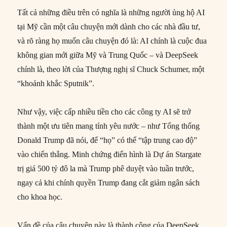
Tất cả những điều trên có nghĩa là những người ủng hộ AI
tại Mỹ cần một câu chuyện mới dành cho các nhà đầu tư,
và rõ ràng họ muốn câu chuyện đó là: AI chính là cuộc đua
không gian mới giữa Mỹ và Trung Quốc – và DeepSeek
chính là, theo lời của Thượng nghị sĩ Chuck Schumer, một
“khoảnh khắc Sputnik”.
Như vậy, việc cấp nhiều tiền cho các công ty AI sẽ trở
thành một ưu tiên mang tính yêu nước – như Tổng thống
Donald Trump đã nói, để “họ” có thể “tập trung cao độ”
vào chiến thắng. Minh chứng điển hình là Dự án Stargate
trị giá 500 tỷ đô la mà Trump phê duyệt vào tuần trước,
ngay cả khi chính quyền Trump đang cắt giảm ngân sách
cho khoa học.
Vấn đề của câu chuyện này là thành công của DeepSeek