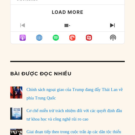
LOAD MORE
PREVIOUS
SHOW
NEXT
EPISODE
EPISODES
EPISO
Show
LIST
Podcast
Informat
BÀI ĐƯỢC ĐỌC NHIỀU
Chính sách ngoại giao của Trump đang đẩy Thái Lan về
phía Trung Quốc
Cơ chế miễn trừ trách nhiệm đối với các quyết định đầu
tư khoa học và công nghệ rủi ro cao
Giai đoạn tiếp theo trong cuộc trấn áp các dân tộc thiểu