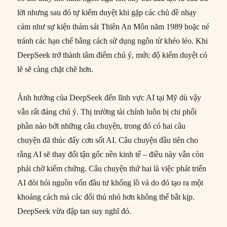
lời nhưng sau đó tự kiểm duyệt khi gặp các chủ đề nhạy
cảm như sự kiện thảm sát Thiên An Môn năm 1989 hoặc né
tránh các hạn chế bằng cách sử dụng ngôn từ khéo léo. Khi
DeepSeek trở thành tâm điểm chú ý, mức độ kiểm duyệt có
lẽ sẽ càng chặt chẽ hơn.
Ảnh hưởng của DeepSeek đến lĩnh vực AI tại Mỹ dù vậy
vẫn rất đáng chú ý. Thị trường tài chính luôn bị chi phối
phần nào bởi những câu chuyện, trong đó có hai câu
chuyện đã thúc đẩy cơn sốt AI. Câu chuyện đầu tiên cho
rằng AI sẽ thay đổi tận gốc nền kinh tế – điều này vẫn còn
phải chờ kiểm chứng. Câu chuyện thứ hai là việc phát triển
AI đòi hỏi nguồn vốn đầu tư khổng lồ và do đó tạo ra một
khoảng cách mà các đối thủ nhỏ hơn không thể bắt kịp.
DeepSeek vừa đập tan suy nghĩ đó.