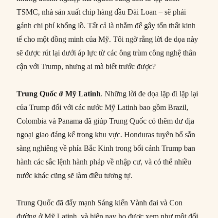
TSMC, nhà sản xuất chip hàng đầu Đài Loan – sẽ phải
gánh chi phí khổng lồ. Tất cả là nhằm để gây tổn thất kinh
tế cho một đồng minh của Mỹ. Tôi ngờ rằng lời đe dọa này
sẽ được rút lại dưới áp lực từ các ông trùm công nghệ thân
cận với Trump, nhưng ai mà biết trước được?
Trung Quốc ở Mỹ Latinh
. Những lời đe dọa lặp đi lặp lại
của Trump đối với các nước Mỹ Latinh bao gồm Brazil,
Colombia và Panama đã giúp Trung Quốc có thêm dư địa
ngoại giao đáng kể trong khu vực. Honduras tuyên bố sẵn
sàng nghiêng về phía Bắc Kinh trong bối cảnh Trump ban
hành các sắc lệnh hành pháp về nhập cư, và có thể nhiều
nước khác cũng sẽ làm điều tương tự.
Trung Quốc đã đẩy mạnh Sáng kiến Vành đai và Con
đường ở Mỹ Latinh, và hiện nay họ được xem như một đối