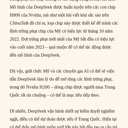
Mô hình của DeepSeek được huấn luyện trên các con chip
H800 của Nvidia, mà như một bài viết khá sắc sảo trên
ChinaTalk
đã chỉ ra, loại chip này được thiết kế để tránh các
lệnh trừng phạt chip của Mỹ có hiệu lực từ tháng 10 năm
2022. Đợt trừng phạt mới nhất của Mỹ bắt đầu có hiệu lực
vào cuối năm 2023 – quá muộn để có thể tác động được
đến mô hình của DeepSeek.
Dù vậy, giới chức Mỹ và các chuyên gia AI có thể sẽ viện
dẫn DeepSeek làm lý do để mở rộng các lệnh trừng phạt,
trong đó Nvidia H200 – dòng chip được người mua Trung
Quốc rất ưa chuộng – có thể là mục tiêu tiếp theo.
Dĩ nhiên, DeepSeek vận hành dưới sự kiểm duyệt nghiêm
ngặt, điều có thể dự đoán được nếu ở Trung Quốc. Hiện tại
có thể thấy mô hình ngôn ngữ lớn này bắt đầu tạo ra câu trả