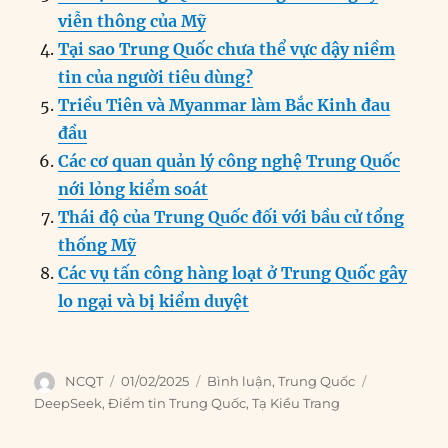
k
viễn thông của Mỹ
Tại sao Trung Quốc chưa thể vực dậy niềm
tin của người tiêu dùng?
Triều Tiên và Myanmar làm Bắc Kinh đau
đầu
Các cơ quan quản lý công nghệ Trung Quốc
nới lỏng kiểm soát
Thái độ của Trung Quốc đối với bầu cử tổng
thống Mỹ
Các vụ tấn công hàng loạt ở Trung Quốc gây
lo ngại và bị kiểm duyệt
Author
Posted
Categories
Tags
NCQT
01/02/2025
Bình luận
,
Trung Quốc
on
DeepSeek
,
Điểm tin Trung Quốc
,
Tạ Kiều Trang