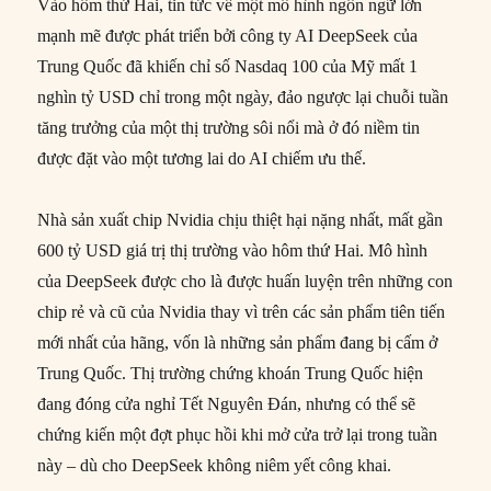
Vào hôm thứ Hai, tin tức về một mô hình ngôn ngữ lớn
mạnh mẽ được phát triển bởi công ty AI DeepSeek của
Trung Quốc đã khiến chỉ số Nasdaq 100 của Mỹ mất 1
nghìn tỷ USD chỉ trong một ngày, đảo ngược lại chuỗi tuần
tăng trưởng của một thị trường sôi nổi mà ở đó niềm tin
được đặt vào một tương lai do AI chiếm ưu thế.
Nhà sản xuất chip Nvidia chịu thiệt hại nặng nhất, mất gần
600 tỷ USD giá trị thị trường vào hôm thứ Hai. Mô hình
của DeepSeek được cho là được huấn luyện trên những con
chip rẻ và cũ của Nvidia thay vì trên các sản phẩm tiên tiến
mới nhất của hãng, vốn là những sản phẩm đang bị cấm ở
Trung Quốc. Thị trường chứng khoán Trung Quốc hiện
đang đóng cửa nghỉ Tết Nguyên Đán, nhưng có thể sẽ
chứng kiến một đợt phục hồi khi mở cửa trở lại trong tuần
này – dù cho DeepSeek không niêm yết công khai.