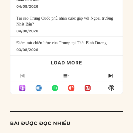
04/08/2026
Tại sao Trung Quốc phủ nhận cuộc gặp với Ngoại trưởng
Nhật Bản?
04/08/2026
Điểm mù chiến lược của Trump tại Thái Bình Dương
03/08/2026
LOAD MORE
PREVIOUS
SHOW
NEXT
EPISODE
EPISODES
EPISO
Show
LIST
Podcast
Informat
BÀI ĐƯỢC ĐỌC NHIỀU