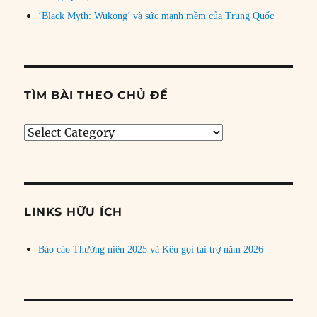
‘Black Myth: Wukong’ và sức mạnh mềm của Trung Quốc
TÌM BÀI THEO CHỦ ĐỀ
Tìm
bài
theo
chủ
đề
LINKS HỮU ÍCH
Báo cáo Thường niên 2025 và Kêu gọi tài trợ năm 2026