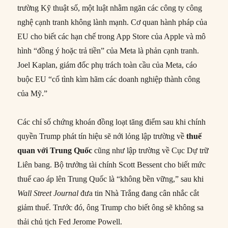
trường Kỹ thuật số, một luật nhằm ngăn các công ty công
nghệ cạnh tranh không lành mạnh. Cơ quan hành pháp của
EU cho biết các hạn chế trong App Store của Apple và mô
hình “đồng ý hoặc trả tiền” của Meta là phản cạnh tranh.
Joel Kaplan, giám đốc phụ trách toàn cầu của Meta, cáo
buộc EU “cố tình kìm hãm các doanh nghiệp thành công
của Mỹ.”
Các chỉ số chứng khoán đồng loạt tăng điểm sau khi chính
quyền Trump phát tín hiệu sẽ nới lỏng lập trường về
thuế
quan với Trung Quốc
cũng như lập trường về Cục Dự trữ
Liên bang. Bộ trưởng tài chính Scott Bessent cho biết mức
thuế cao áp lên Trung Quốc là “không bền vững,” sau khi
Wall Street Journal
đưa tin Nhà Trắng đang cân nhắc cắt
giảm thuế. Trước đó, ông Trump cho biết ông sẽ không sa
thải chủ tịch Fed Jerome Powell.