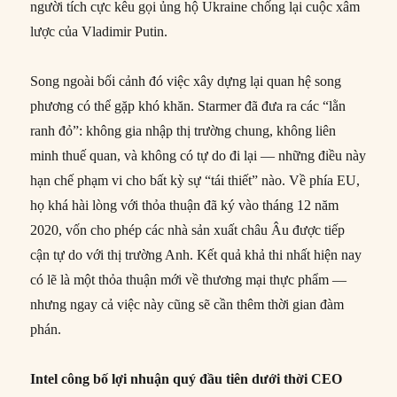
người tích cực kêu gọi ủng hộ Ukraine chống lại cuộc xâm
lược của Vladimir Putin.
Song ngoài bối cảnh đó việc xây dựng lại quan hệ song
phương có thể gặp khó khăn. Starmer đã đưa ra các “lằn
ranh đỏ”: không gia nhập thị trường chung, không liên
minh thuế quan, và không có tự do đi lại — những điều này
hạn chế phạm vi cho bất kỳ sự “tái thiết” nào. Về phía EU,
họ khá hài lòng với thỏa thuận đã ký vào tháng 12 năm
2020, vốn cho phép các nhà sản xuất châu Âu được tiếp
cận tự do với thị trường Anh. Kết quả khả thi nhất hiện nay
có lẽ là một thỏa thuận mới về thương mại thực phẩm —
nhưng ngay cả việc này cũng sẽ cần thêm thời gian đàm
phán.
Intel công bố lợi nhuận quý đầu tiên dưới thời CEO