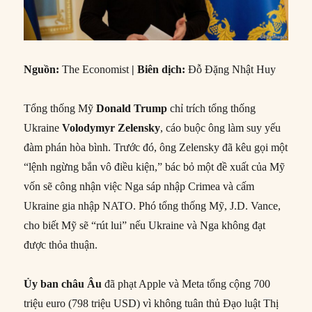
Nguồn
:
The Economist
|
Biên dịch
:
Đỗ Đặng Nhật Huy
Tổng thống Mỹ
Donald Trump
chỉ trích tổng thống
Ukraine
Volodymyr Zelensky
, cáo buộc ông làm suy yếu
đàm phán hòa bình. Trước đó, ông Zelensky đã kêu gọi một
“lệnh ngừng bắn vô điều kiện,” bác bỏ một đề xuất của Mỹ
vốn sẽ công nhận việc Nga sáp nhập Crimea và cấm
Ukraine gia nhập NATO. Phó tổng thống Mỹ, J.D. Vance,
cho biết Mỹ sẽ “rút lui” nếu Ukraine và Nga không đạt
được thỏa thuận.
Ủy ban châu Âu
đã phạt Apple và Meta tổng cộng 700
triệu euro (798 triệu USD) vì không tuân thủ Đạo luật Thị