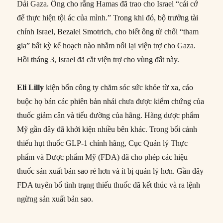
Dải Gaza. Ông cho rằng Hamas đã trao cho Israel “cái cớ
để thực hiện tội ác của mình.” Trong khi đó, bộ trưởng tài
chính Israel, Bezalel Smotrich, cho biết ông từ chối “tham
gia” bất kỳ kế hoạch nào nhằm nối lại viện trợ cho Gaza.
Hồi tháng 3, Israel đã cắt viện trợ cho vùng đất này.
Eli Lilly
kiện bốn công ty chăm sóc sức khỏe từ xa, cáo
buộc họ bán các phiên bản nhái chưa được kiểm chứng của
thuốc giảm cân và tiểu đường của hãng. Hãng dược phẩm
Mỹ gần đây đã khởi kiện nhiều bên khác. Trong bối cảnh
thiếu hụt thuốc GLP-1 chính hãng, Cục Quản lý Thực
phẩm và Dược phẩm Mỹ (FDA) đã cho phép các hiệu
thuốc sản xuất bản sao rẻ hơn và ít bị quản lý hơn. Gần đây
FDA tuyên bố tình trạng thiếu thuốc đã kết thúc và ra lệnh
ngừng sản xuất bản sao.