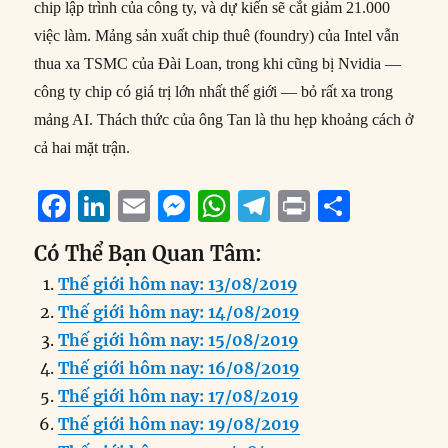
chip lập trình của công ty, và dự kiến sẽ cắt giảm 21.000
việc làm. Mảng sản xuất chip thuê (foundry) của Intel vẫn
thua xa TSMC của Đài Loan, trong khi cũng bị Nvidia —
công ty chip có giá trị lớn nhất thế giới — bỏ rất xa trong
mảng AI. Thách thức của ông Tan là thu hẹp khoảng cách ở
cả hai mặt trận.
F
Li
E
M
W
T
P
S
a
n
m
e
h
el
ri
h
Có Thể Bạn Quan Tâm:
c
k
ai
ss
at
e
n
a
Thế giới hôm nay: 13/08/2019
e
e
l
e
s
g
t
re
Thế giới hôm nay: 14/08/2019
b
d
n
A
r
Thế giới hôm nay: 15/08/2019
o
I
g
p
a
Thế giới hôm nay: 16/08/2019
o
n
er
p
m
Thế giới hôm nay: 17/08/2019
k
Thế giới hôm nay: 19/08/2019