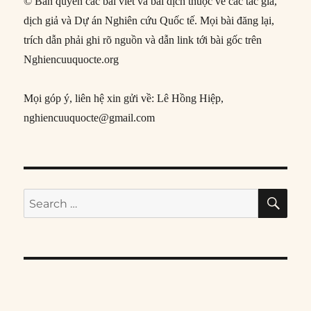
© Bản quyền các bài viết và bài dịch thuộc về các tác giả,
dịch giả và Dự án Nghiên cứu Quốc tế. Mọi bài đăng lại,
trích dẫn phải ghi rõ nguồn và dẫn link tới bài gốc trên
Nghiencuuquocte.org
Mọi góp ý, liên hệ xin gửi về: Lê Hồng Hiệp,
nghiencuuquocte@gmail.com
SE
Search
for: