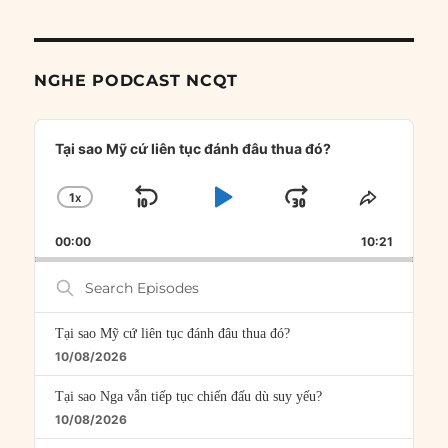
NGHE PODCAST NCQT
Audio
Player
Tại sao Mỹ cứ liên tục đánh đâu thua đó?
1
X
SKIP
PLAY
JUMP
CHANGE
SHARE
PLAYBACK
THIS
BACKWARD
PAUSE
FORWARD
00:00
RATE
10:21
EPISOD
Search
Episodes
Tại sao Mỹ cứ liên tục đánh đâu thua đó?
10/08/2026
Tại sao Nga vẫn tiếp tục chiến đấu dù suy yếu?
10/08/2026