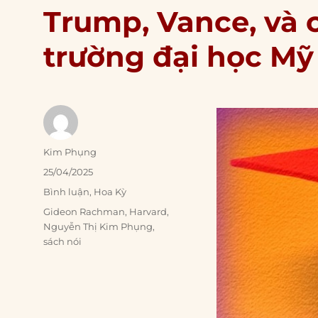
Trump, Vance, và 
trường đại học Mỹ
Author
Kim Phụng
Posted
25/04/2025
on
Categories
Bình luận
,
Hoa Kỳ
Tags
Gideon Rachman
,
Harvard
,
Nguyễn Thị Kim Phụng
,
sách nói