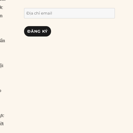
ớc
Địa
àm
chỉ
email
ĐĂNG KÝ
dân
ội
o
cực
ời