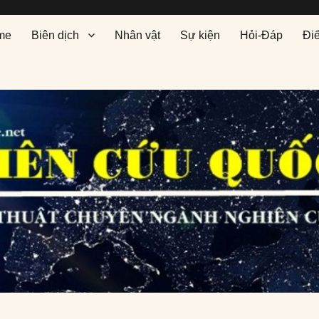
me
Biên dịch
Nhân vật
Sự kiện
Hỏi-Đáp
Đi