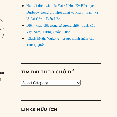
Hai bài diễn văn của Đại sứ Hoa Kỳ Elbridge
Durbrow trong dịp khởi công và khánh thành xa
lộ Sài Gòn – Biên Hòa
ếp
Điểm khác biệt trong tư tưởng chiến tranh của
 có
Việt Nam, Trung Quốc, Cuba
 tự
‘Black Myth: Wukong’ và sức mạnh mềm của
Trung Quốc
nh
TÌM BÀI THEO CHỦ ĐỀ
hậm
i
Tìm
bài
theo
chủ
đề
LINKS HỮU ÍCH