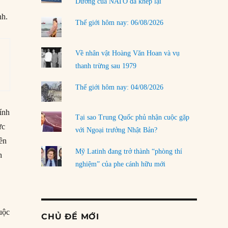
Dương của NATO đã khép lại
nh.
Thế giới hôm nay: 06/08/2026
Về nhân vật Hoàng Văn Hoan và vụ
thanh trừng sau 1979
Thế giới hôm nay: 04/08/2026
ính
Tại sao Trung Quốc phủ nhận cuộc gặp
ực
với Ngoại trưởng Nhật Bản?
yền
Mỹ Latinh đang trở thành “phòng thí
h
nghiệm” của phe cánh hữu mới
uộc
CHỦ ĐỀ MỚI