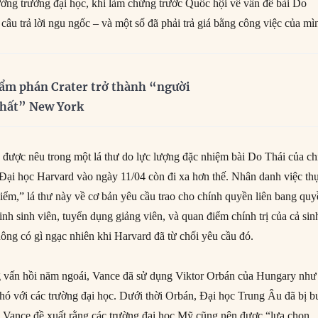
ưởng trường đại học, khi làm chứng trước Quốc hội về vấn đề bài Do
 câu trả lời ngu ngốc – và một số đã phải trả giá bằng công việc của mì
ẩm phán Crater trở thành “người
nhất” New York
ược nêu trong một lá thư do lực lượng đặc nhiệm bài Do Thái của ch
ại học Harvard vào ngày 11/04 còn đi xa hơn thế. Nhân danh việc th
điểm,” lá thư này về cơ bản yêu cầu trao cho chính quyền liên bang qu
inh sinh viên, tuyển dụng giảng viên, và quan điểm chính trị của cả sin
hông có gì ngạc nhiên khi Harvard đã từ chối yêu cầu đó.
 vấn hồi năm ngoái, Vance đã sử dụng Viktor Orbán của Hungary như
hó với các trường đại học. Dưới thời Orbán, Đại học Trung Âu đã bị b
. Vance đề xuất rằng các trường đại học Mỹ cũng nên được “lựa chọn