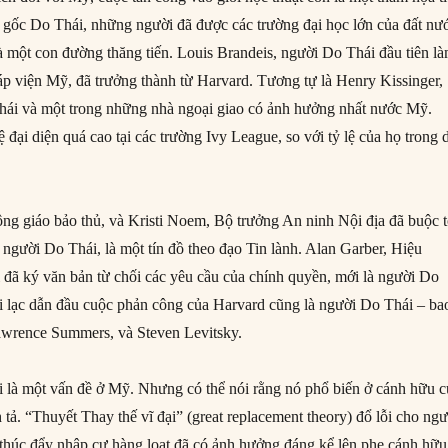
 gốc Do Thái, những người đã được các trường đại học lớn của đất nư
à một con đường thăng tiến. Louis Brandeis, người Do Thái đầu tiên l
p viện Mỹ, đã trưởng thành từ Harvard. Tương tự là Henry Kissinger,
hái và một trong những nhà ngoại giao có ảnh hưởng nhất nước Mỹ.
 đại diện quá cao tại các trường Ivy League, so với tỷ lệ của họ trong 
ng giáo bảo thủ, và Kristi Noem, Bộ trưởng An ninh Nội địa đã buộc t
người Do Thái, là một tín đồ theo đạo Tin lành. Alan Garber, Hiệu
 đã ký văn bản từ chối các yêu cầu của chính quyền, mới là người Do
ỗi lạc dẫn đầu cuộc phản công của Harvard cũng là người Do Thái – ba
awrence Summers, và Steven Levitsky.
 là một vấn đề ở Mỹ. Nhưng có thể nói rằng nó phổ biến ở cánh hữu 
tả. “Thuyết Thay thế vĩ đại” (great replacement theory) đổ lỗi cho ngư
thúc đẩy nhập cư hàng loạt đã có ảnh hưởng đáng kể lên phe cánh hữu