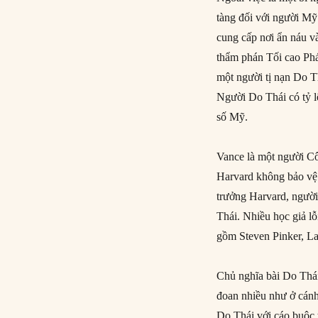
tàng đối với người Mỹ
cung cấp nơi ẩn náu v
thẩm phán Tối cao Phá
một người tị nạn Do T
Người Do Thái có tỷ lệ
số Mỹ.
Vance là một người Cô
Harvard không bảo vệ 
trưởng Harvard, người
Thái. Nhiều học giả l
gồm Steven Pinker, L
Chủ nghĩa bài Do Thái
đoan nhiều như ở cánh 
Do Thái với cáo buộc 