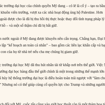
ác trường đại học của chính quyền Mỹ đang – có lẽ là cố ý – tạo ra bầ
g khuôn viên trường, vượt xa các nhà hoạt động ủng hộ Palestine. Hơn
goài được cho là đã bị thu hồi thị thực hoặc thay đổi tình trạng pháp lý
 hồ – và một số thậm chí đã bị bắt giữ.
ên nước ngoài ở Mỹ đang được khuyên nên cẩn trọng. Chẳng hạn, Đại 
ọ lập “kế hoạch an toàn cá nhân” – bao gồm các liên lạc khẩn cấp và b
con của họ từ nhà trẻ nếu cha mẹ chúng bị giam giữ.
c trường đại học Mỹ đã thu hút nhân tài từ khắp nơi trên thế giới. Việc
trường đại học hàng đầu thế giới chính là một trong những thế mạnh lớn
 hủy hệ thống trường đại học là điều hoàn toàn trái ngược với “làm ch
i.” Nhưng nó có thể giúp củng cố quyền lực cho Trump và những người
ịch đối với Mỹ, cuộc tấn công vào giới học thuật còn là một thảm họa t