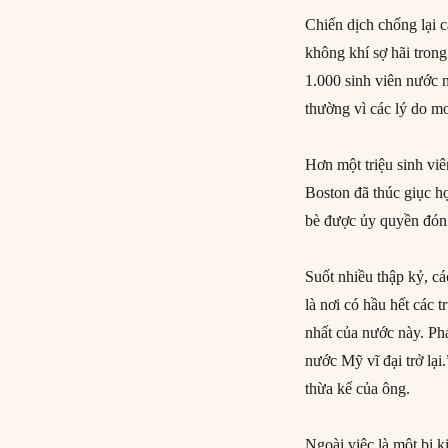
Chiến dịch chống lại c
không khí sợ hãi tron
1.000 sinh viên nước n
thường vì các lý do mơ
Hơn một triệu sinh vi
Boston đã thúc giục h
bè được ủy quyền đón 
Suốt nhiều thập kỷ, cá
là nơi có hầu hết các 
nhất của nước này. Phá
nước Mỹ vĩ đại trở lạ
thừa kế của ông.
Ngoài việc là một bi k