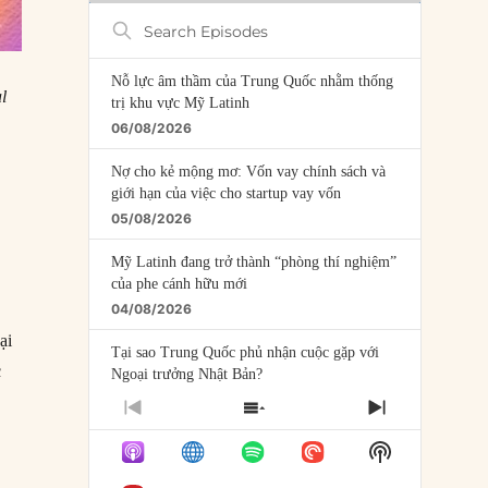
Search
Episodes
Nỗ lực âm thầm của Trung Quốc nhằm thống
l
trị khu vực Mỹ Latinh
06/08/2026
Nợ cho kẻ mộng mơ: Vốn vay chính sách và
giới hạn của việc cho startup vay vốn
05/08/2026
Mỹ Latinh đang trở thành “phòng thí nghiệm”
của phe cánh hữu mới
04/08/2026
ại
Tại sao Trung Quốc phủ nhận cuộc gặp với
c
Ngoại trưởng Nhật Bản?
04/08/2026
PREVIOUS
SHOW
NEXT
EPISODE
EPISODES
EPISODE
Điểm mù chiến lược của Trump tại Thái Bình
Show
LIST
Dương
Podcast