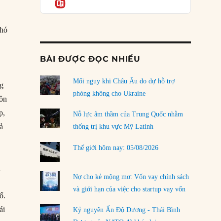
Informatio
03/08/2026
Đặt cược vào thất bại: Các quỹ đầu tư mạo
Phó
hiểm quốc gia và khía cạnh chính trị của vốn
rủi ro
02/08/2026
BÀI ĐƯỢC ĐỌC NHIỀU
Làm thế nào để kết thúc Chiến tranh Iran?
Mối nguy khi Châu Âu do dự hỗ trợ
01/08/2026
ng
phòng không cho Ukraine
uôn
Chiến lược kế tiếp của Bắc Kinh ở Biển Đông
p,
31/07/2026
Nỗ lực âm thầm của Trung Quốc nhằm
ả
thống trị khu vực Mỹ Latinh
Trật tự thế giới mới: Các nước nhỏ sẽ luôn
phải chịu đựng?
Thế giới hôm nay: 05/08/2026
30/07/2026
t
Tập tìm cách chôn vùi bê bối chấn động vòng
Nợ cho kẻ mộng mơ: Vốn vay chính sách
tròn thân cận của mình
và giới hạn của việc cho startup vay vốn
ố.
29/07/2026
ái
Kỷ nguyên Ấn Độ Dương - Thái Bình
LOAD MORE