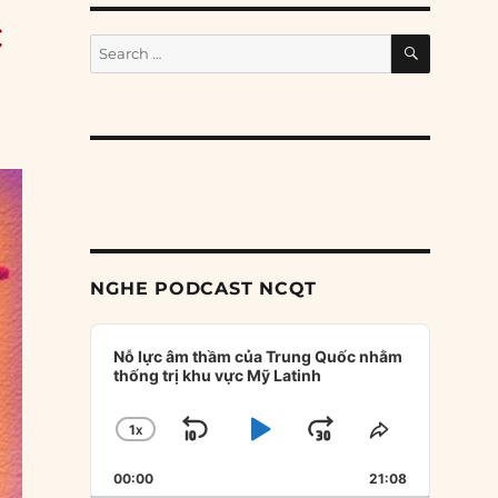
c
SEARCH
Search
for:
NGHE PODCAST NCQT
Audio
Player
Nỗ lực âm thầm của Trung Quốc nhằm
thống trị khu vực Mỹ Latinh
1
X
SKIP
PLAY
JUMP
CHANGE
SHARE
PLAYBACK
THIS
BACKWARD
PAUSE
FORWARD
00:00
RATE
21:08
EPISODE