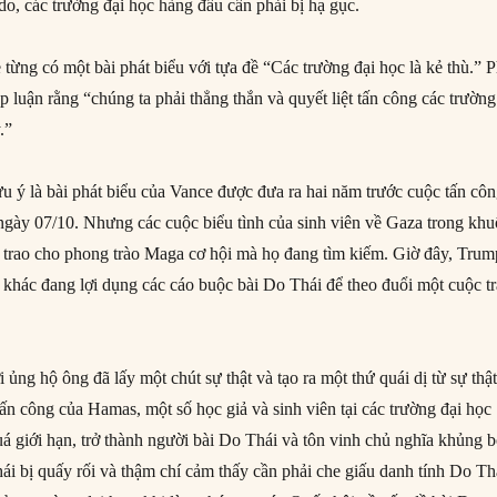
do, các trường đại học hàng đầu cần phải bị hạ gục.
từng có một bài phát biểu với tựa đề “Các trường đại học là kẻ thù.” 
ập luận rằng “chúng ta phải thẳng thắn và quyết liệt tấn công các trường
.”
ưu ý là bài phát biểu của Vance được đưa ra hai năm trước cuộc tấn cô
ngày 07/10. Nhưng các cuộc biểu tình của sinh viên về Gaza trong kh
ã trao cho phong trào Maga cơ hội mà họ đang tìm kiếm. Giờ đây, Trum
 khác đang lợi dụng các cáo buộc bài Do Thái để theo đuổi một cuộc tr
ng hộ ông đã lấy một chút sự thật và tạo ra một thứ quái dị từ sự thậ
ấn công của Hamas, một số học giả và sinh viên tại các trường đại học
á giới hạn, trở thành người bài Do Thái và tôn vinh chủ nghĩa khủng b
ái bị quấy rối và thậm chí cảm thấy cần phải che giấu danh tính Do Th