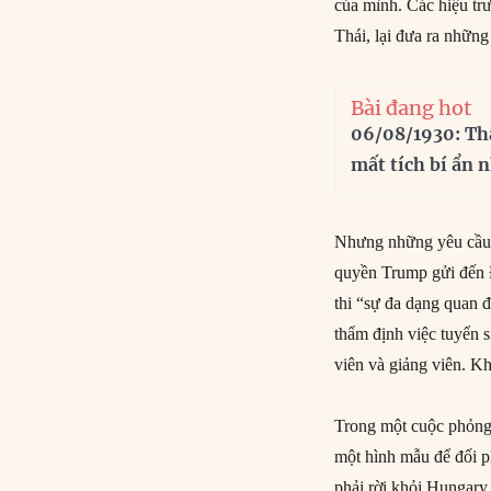
của mình. Các hiệu tr
Thái, lại đưa ra những
Bài đang hot
06/08/1930: Th
mất tích bí ẩn 
Nhưng những yêu cầu đ
quyền Trump gửi đến Đ
thi “sự đa dạng quan 
thẩm định việc tuyển s
viên và giảng viên. K
Trong một cuộc phỏng
một hình mẫu để đối p
phải rời khỏi Hungary