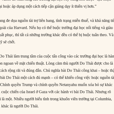
tại hoặc áp dụng một cách tiếp cận giảng dạy ít thiên vị hơn.”
 đe dọa nguồn tài trợ liên bang, tình trạng miễn thuế, và khả năng ti
goài của Harvard. Nếu họ có thể buộc trường đại học nổi tiếng và giàu
t phục, thì tất cả những trường khác đều có thể bị buộc tuân theo. Và
ỹ sẽ chết.
 Do Thái làm trung tâm của cuộc tấn công vào các trường đại học là hà
n ngoan về mặt chiến thuật. Lòng căm thù người Do Thái được cho là
cách rộng rãi và đúng đắn. Chủ nghĩa bài Do Thái công khai – hoặc t
i bài Do Thái một cách đủ mạnh – có thể khiến công việc hoặc nguồn tà
ro. Chính quyền Trump và chính quyền Netanyahu muốn xóa bỏ sự khác
i cuộc chiến của Israel ở Gaza với các hành vi bài Do Thái. Nhưng rõ
 là một. Nhiều người biểu tình trong khuôn viên trường tại Columbia,
 khác là người Do Thái.