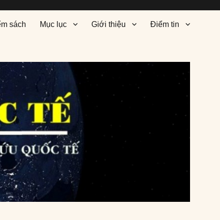
ểm sách
Mục lục
Giới thiệu
Điểm tin