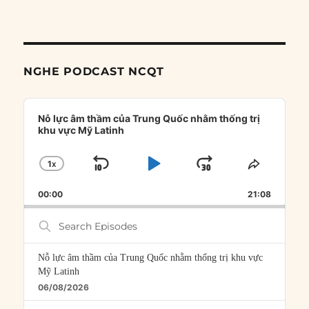
NGHE PODCAST NCQT
Audio
Player
Nỗ lực âm thầm của Trung Quốc nhằm thống trị
khu vực Mỹ Latinh
1
X
SKIP
PLAY
JUMP
CHANGE
SHARE
PLAYBACK
THIS
BACKWARD
PAUSE
FORWARD
00:00
RATE
21:08
EPISOD
Search
Episodes
Nỗ lực âm thầm của Trung Quốc nhằm thống trị khu vực
Mỹ Latinh
06/08/2026