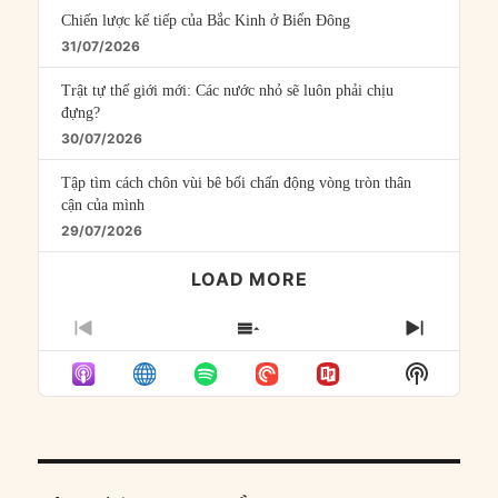
Chiến lược kế tiếp của Bắc Kinh ở Biển Đông
31/07/2026
Trật tự thế giới mới: Các nước nhỏ sẽ luôn phải chịu
đựng?
30/07/2026
Tập tìm cách chôn vùi bê bối chấn động vòng tròn thân
cận của mình
29/07/2026
LOAD MORE
PREVIOUS
SHOW
NEXT
EPISODE
EPISODES
EPISO
Show
LIST
Podcast
Informat