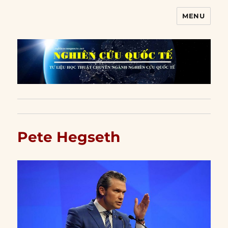
MENU
Nghiên cứu quốc tế
Pete Hegseth