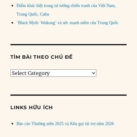
Điểm khác biệt trong tư tưởng chiến tranh của Việt Nam,
Trung Quốc, Cuba
‘Black Myth: Wukong’ và sức mạnh mềm của Trung Quốc
TÌM BÀI THEO CHỦ ĐỀ
Tìm
bài
theo
chủ
đề
LINKS HỮU ÍCH
Báo cáo Thường niên 2025 và Kêu gọi tài trợ năm 2026