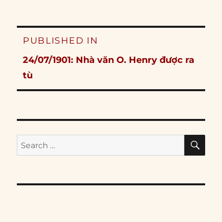
Post
PUBLISHED IN
navigation
24/07/1901: Nhà văn O. Henry được ra
tù
SE
Search
for: