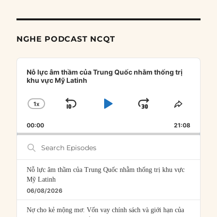
NGHE PODCAST NCQT
Audio
Player
Nỗ lực âm thầm của Trung Quốc nhằm thống trị
khu vực Mỹ Latinh
1
X
SKIP
PLAY
JUMP
CHANGE
SHARE
PLAYBACK
THIS
BACKWARD
PAUSE
FORWARD
00:00
RATE
21:08
EPISOD
Search
Episodes
Nỗ lực âm thầm của Trung Quốc nhằm thống trị khu vực
Mỹ Latinh
06/08/2026
Nợ cho kẻ mộng mơ: Vốn vay chính sách và giới hạn của