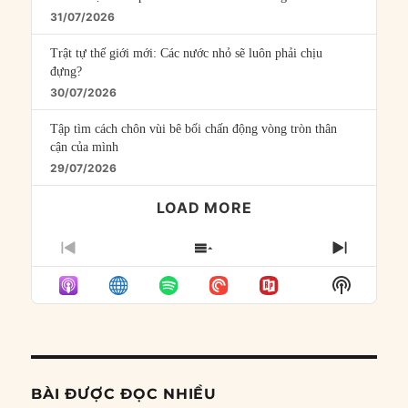
31/07/2026
Trật tự thế giới mới: Các nước nhỏ sẽ luôn phải chịu
đựng?
30/07/2026
Tập tìm cách chôn vùi bê bối chấn động vòng tròn thân
cận của mình
29/07/2026
LOAD MORE
PREVIOUS
SHOW
NEXT
EPISODE
EPISODES
EPISO
Show
LIST
Podcast
Informat
BÀI ĐƯỢC ĐỌC NHIỀU