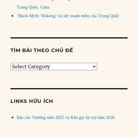
Trung Quốc, Cuba
‘Black Myth: Wukong’ và sức mạnh mềm của Trung Quốc
TÌM BÀI THEO CHỦ ĐỀ
Tìm
bài
theo
chủ
đề
LINKS HỮU ÍCH
Báo cáo Thường niên 2025 và Kêu gọi tài trợ năm 2026