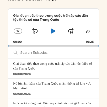
Audio
Player
Giai đoạn tiếp theo trong cuộc trấn áp các dân
tộc thiểu số của Trung Quốc
1
X
SKIP
PLAY
JUMP
CHANGE
SHARE
PLAYBACK
THIS
BACKWARD
PAUSE
FORWARD
00:00
RATE
16:25
EPISOD
Search
Episodes
Giai đoạn tiếp theo trong cuộc trấn áp các dân tộc thiểu số
của Trung Quốc
06/08/2026
Nỗ lực âm thầm của Trung Quốc nhằm thống trị khu vực
Mỹ Latinh
06/08/2026
Nợ cho kẻ mộng mơ: Vốn vay chính sách và giới hạn của