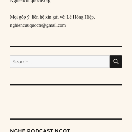
Nghiencuuquocte.org
Mọi góp ý, liên hệ xin gửi về: Lê Hồng Hiệp,
nghiencuuquocte@gmail.com
SE
Search
for:
NGHE PODCAST NCQT