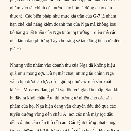
nhắm vào tài chính của nước này hơn là dòng chảy dầu
thực tế. Các biện pháp như mức giá trần của G-7 là nhằm
hạn chế khả năng kiếm doanh thu của Nga mà không loại
bỏ hàng xuất khẩu của Nga khỏi thị trường – điều mà các
nhà lãnh đạo phương Tây cho rằng sẽ tác động tiêu cực đến
giá cả.
Nhưng việc nhắm vào doanh thu của Nga đã không hiệu
quả như mong đợi. Dù bị thắt chặt, nhưng tài chính Nga
vẫn chịu được áp lực, dù – giống như các nhà sản xuất
khác – Moscow đang phải vật lộn với giá dầu thấp. Sau khi
bị đẩy ra khỏi châu Âu, thị trường tự nhiên cho các sản
phẩm của họ, Nga hiện đang vận chuyển dầu thô qua các
tuyến đường vòng đến châu Á, nơi các nhà máy lọc dầu
đều có nhu cầu dầu thô rất cao. Các lệnh trừng phạt cũng
tạo ra những kẽ hở thương mại hấp dẫn cho Ấn Độ, nơi các