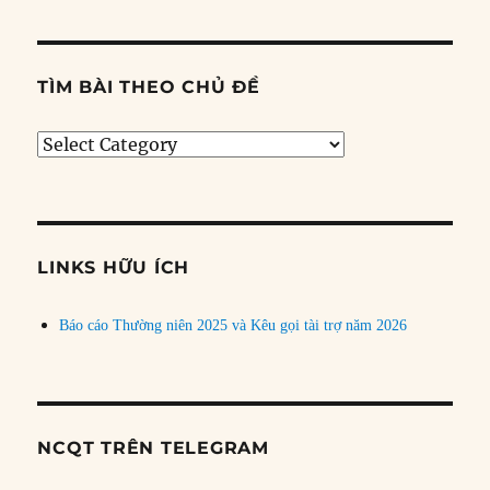
TÌM BÀI THEO CHỦ ĐỀ
Tìm
bài
theo
chủ
đề
LINKS HỮU ÍCH
Báo cáo Thường niên 2025 và Kêu gọi tài trợ năm 2026
NCQT TRÊN TELEGRAM