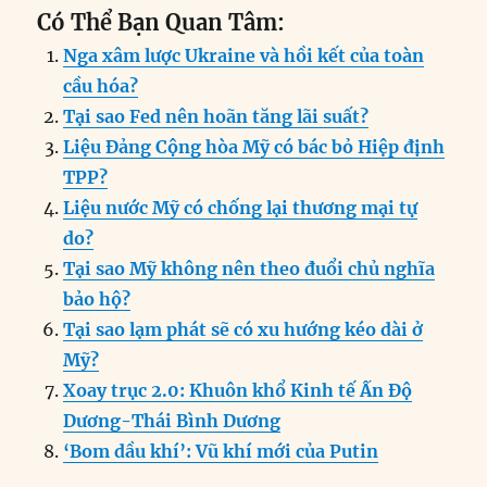
a
n
m
e
h
el
ri
h
Có Thể Bạn Quan Tâm:
c
k
ai
ss
at
e
n
a
Nga xâm lược Ukraine và hồi kết của toàn
e
e
l
e
s
g
t
re
cầu hóa?
b
d
n
A
r
Tại sao Fed nên hoãn tăng lãi suất?
o
I
g
p
a
Liệu Đảng Cộng hòa Mỹ có bác bỏ Hiệp định
o
n
er
p
m
TPP?
k
Liệu nước Mỹ có chống lại thương mại tự
do?
Tại sao Mỹ không nên theo đuổi chủ nghĩa
bảo hộ?
Tại sao lạm phát sẽ có xu hướng kéo dài ở
Mỹ?
Xoay trục 2.0: Khuôn khổ Kinh tế Ấn Độ
Dương-Thái Bình Dương
‘Bom dầu khí’: Vũ khí mới của Putin