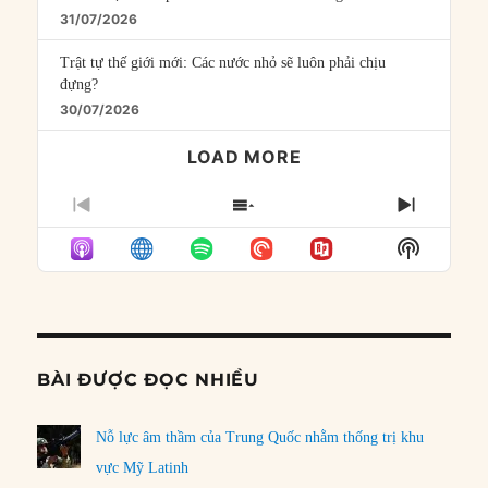
31/07/2026
Trật tự thế giới mới: Các nước nhỏ sẽ luôn phải chịu
đựng?
30/07/2026
LOAD MORE
PREVIOUS
SHOW
NEXT
EPISODE
EPISODES
EPISO
Show
LIST
Podcast
Informat
BÀI ĐƯỢC ĐỌC NHIỀU
Nỗ lực âm thầm của Trung Quốc nhằm thống trị khu
vực Mỹ Latinh