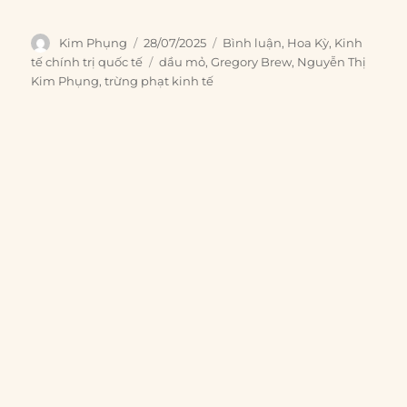
Author
Posted
Categories
Kim Phụng
28/07/2025
Bình luận
,
Hoa Kỳ
,
Kinh
on
Tags
tế chính trị quốc tế
dầu mỏ
,
Gregory Brew
,
Nguyễn Thị
Kim Phụng
,
trừng phạt kinh tế