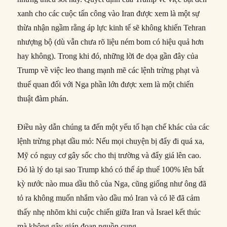
xanh cho các cuộc tấn công vào Iran được xem là một sự
thừa nhận ngầm rằng áp lực kinh tế sẽ không khiến Tehran
nhượng bộ (dù vẫn chưa rõ liệu ném bom có hiệu quả hơn
hay không). Trong khi đó, những lời đe dọa gần đây của
Trump về việc leo thang mạnh mẽ các lệnh trừng phạt và
thuế quan đối với Nga phần lớn được xem là một chiến
thuật đàm phán.
Điều này dẫn chúng ta đến một yếu tố hạn chế khác của các
lệnh trừng phạt dầu mỏ: Nếu mọi chuyện bị đẩy đi quá xa,
Mỹ có nguy cơ gây sốc cho thị trường và đẩy giá lên cao.
Đó là lý do tại sao Trump khó có thể áp thuế 100% lên bất
kỳ nước nào mua dầu thô của Nga, cũng giống như ông đã
tỏ ra không muốn nhắm vào dầu mỏ Iran và có lẽ đã cảm
thấy nhẹ nhõm khi cuộc chiến giữa Iran và Israel kết thúc
mà không gây gián đoạn nguồn cung.