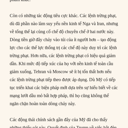
Còn có những tác động tiêu cực khác. Các lệnh trừng phạt,
dù đã phần nào làm suy yếu nền kinh tế Nga và Iran, nhưng
về tổng thể lại củng cố chế độ chuyên chế ở hai nước này.
Dòng tiền giờ đây chảy vào túi của ít người hơn – tạo động
lực cho các thế lực thống trị các chế độ này duy trì các lệnh
trừng phạt. Hơn nữa, các lệnh trừng phạt có hiệu quả giảm
dần. Khi mức độ tiếp xúc của họ với nền kinh tế toàn cầu
giảm xuống, Tehran và Moscow sẽ ít bị tổn thất hơn nếu
các lệnh trừng phạt tiếp theo được áp dụng. Dù Mỹ có tiếp
tục triển khai các biện pháp mới dựa trên sự hiểu biết về các
mạng lưới dầu mỏ bất hợp pháp, thì họ cũng không thể
ngăn chặn hoàn toàn dòng chảy này.
Các động thái chính sách gần đây của Mỹ đã cho thấy
những thiếu sót này. Quyết định của Trump về việc bật đèn