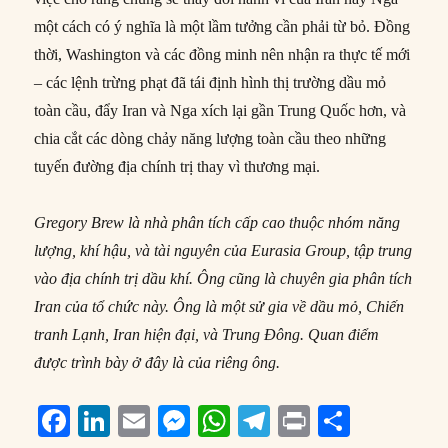
một cách có ý nghĩa là một lầm tưởng cần phải từ bỏ. Đồng
thời, Washington và các đồng minh nên nhận ra thực tế mới
– các lệnh trừng phạt đã tái định hình thị trường dầu mỏ
toàn cầu, đẩy Iran và Nga xích lại gần Trung Quốc hơn, và
chia cắt các dòng chảy năng lượng toàn cầu theo những
tuyến đường địa chính trị thay vì thương mại.
Gregory Brew là nhà phân tích cấp cao thuộc nhóm năng
lượng, khí hậu, và tài nguyên của Eurasia Group, tập trung
vào địa chính trị dầu khí. Ông cũng là chuyên gia phân tích
Iran của tổ chức này. Ông là một sử gia về dầu mỏ, Chiến
tranh Lạnh, Iran hiện đại, và Trung Đông. Quan điểm
được trình bày ở đây là của riêng ông.
F
Li
E
M
W
T
P
S