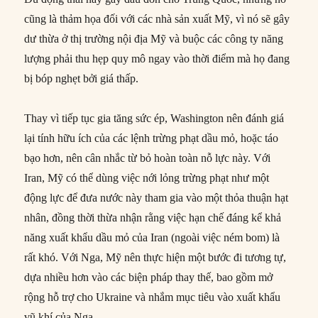
cũng là thảm họa đối với các nhà sản xuất Mỹ, vì nó sẽ gây
dư thừa ở thị trường nội địa Mỹ và buộc các công ty năng
lượng phải thu hẹp quy mô ngay vào thời điểm mà họ đang
bị bóp nghẹt bởi giá thấp.
Thay vì tiếp tục gia tăng sức ép, Washington nên đánh giá
lại tính hữu ích của các lệnh trừng phạt dầu mỏ, hoặc táo
bạo hơn, nên cân nhắc từ bỏ hoàn toàn nỗ lực này. Với
Iran, Mỹ có thể dùng việc nới lỏng trừng phạt như một
động lực để đưa nước này tham gia vào một thỏa thuận hạt
nhân, đồng thời thừa nhận rằng việc hạn chế đáng kể khả
năng xuất khẩu dầu mỏ của Iran (ngoài việc ném bom) là
rất khó. Với Nga, Mỹ nên thực hiện một bước đi tương tự,
dựa nhiều hơn vào các biện pháp thay thế, bao gồm mở
rộng hỗ trợ cho Ukraine và nhắm mục tiêu vào xuất khẩu
vũ khí của Nga.