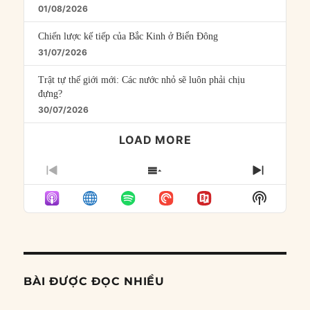
01/08/2026
Chiến lược kế tiếp của Bắc Kinh ở Biển Đông
31/07/2026
Trật tự thế giới mới: Các nước nhỏ sẽ luôn phải chịu
đựng?
30/07/2026
LOAD MORE
PREVIOUS
SHOW
NEXT
EPISODE
EPISODES
EPISO
Show
LIST
Podcast
Informat
BÀI ĐƯỢC ĐỌC NHIỀU