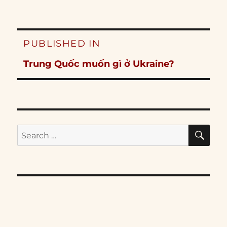
Post
PUBLISHED IN
navigation
Trung Quốc muốn gì ở Ukraine?
SE
Search
for: