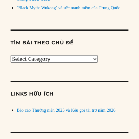
‘Black Myth: Wukong’ và sức mạnh mềm của Trung Quốc
TÌM BÀI THEO CHỦ ĐỀ
Tìm
bài
theo
chủ
đề
LINKS HỮU ÍCH
Báo cáo Thường niên 2025 và Kêu gọi tài trợ năm 2026