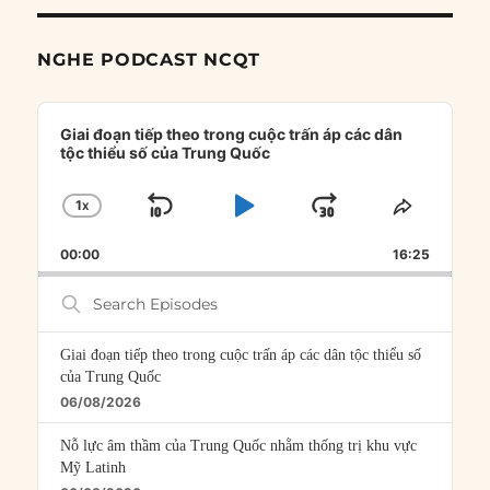
NGHE PODCAST NCQT
Audio
Player
Giai đoạn tiếp theo trong cuộc trấn áp các dân
tộc thiểu số của Trung Quốc
1
X
SKIP
PLAY
JUMP
CHANGE
SHARE
PLAYBACK
THIS
BACKWARD
PAUSE
FORWARD
00:00
RATE
16:25
EPISOD
Search
Episodes
Giai đoạn tiếp theo trong cuộc trấn áp các dân tộc thiểu số
của Trung Quốc
06/08/2026
Nỗ lực âm thầm của Trung Quốc nhằm thống trị khu vực
Mỹ Latinh