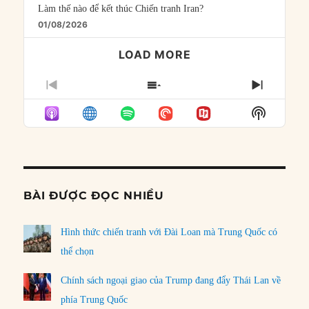
Làm thế nào để kết thúc Chiến tranh Iran?
01/08/2026
LOAD MORE
PREVIOUS
SHOW
NEXT
EPISODE
EPISODES
EPISO
Show
LIST
Podcast
Informat
BÀI ĐƯỢC ĐỌC NHIỀU
Hình thức chiến tranh với Đài Loan mà Trung Quốc có
thể chọn
Chính sách ngoại giao của Trump đang đẩy Thái Lan về
phía Trung Quốc