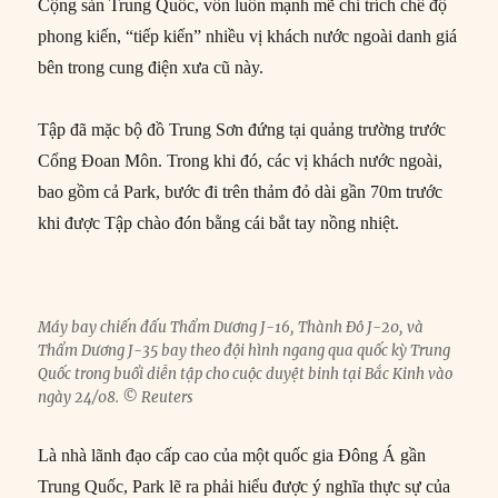
Cộng sản Trung Quốc, vốn luôn mạnh mẽ chỉ trích chế độ
phong kiến, “tiếp kiến” nhiều vị khách nước ngoài danh giá
bên trong cung điện xưa cũ này.
Tập đã mặc bộ đồ Trung Sơn đứng tại quảng trường trước
Cổng Đoan Môn. Trong khi đó, các vị khách nước ngoài,
bao gồm cả Park, bước đi trên thảm đỏ dài gần 70m trước
khi được Tập chào đón bằng cái bắt tay nồng nhiệt.
Máy bay chiến đấu Thẩm Dương J-16, Thành Đô J-20, và
Thẩm Dương J-35 bay theo đội hình ngang qua quốc kỳ Trung
Quốc trong buổi diễn tập cho cuộc duyệt binh tại Bắc Kinh vào
ngày 24/08. © Reuters
Là nhà lãnh đạo cấp cao của một quốc gia Đông Á gần
Trung Quốc, Park lẽ ra phải hiểu được ý nghĩa thực sự của