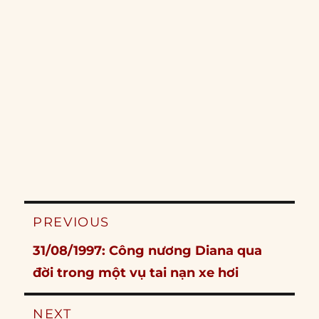
Post
PREVIOUS
navigation
Previous
31/08/1997: Công nương Diana qua
post:
đời trong một vụ tai nạn xe hơi
NEXT