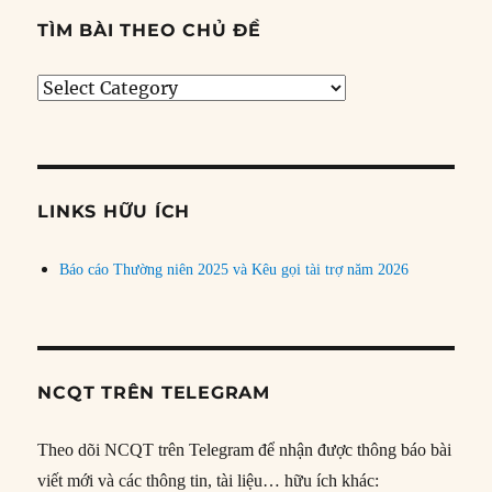
TÌM BÀI THEO CHỦ ĐỀ
Tìm
bài
theo
chủ
đề
LINKS HỮU ÍCH
Báo cáo Thường niên 2025 và Kêu gọi tài trợ năm 2026
NCQT TRÊN TELEGRAM
Theo dõi NCQT trên Telegram để nhận được thông báo bài
viết mới và các thông tin, tài liệu… hữu ích khác: