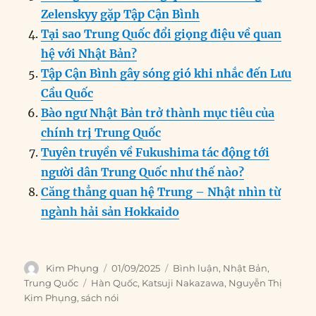
k
Zelenskyy gặp Tập Cận Bình
Tại sao Trung Quốc đổi giọng điệu về quan
hệ với Nhật Bản?
Tập Cận Bình gây sóng gió khi nhắc đến Lưu
Cầu Quốc
Bào ngư Nhật Bản trở thành mục tiêu của
chính trị Trung Quốc
Tuyên truyền về Fukushima tác động tới
người dân Trung Quốc như thế nào?
Căng thẳng quan hệ Trung – Nhật nhìn từ
ngành hải sản Hokkaido
Author
Posted
Categories
Kim Phụng
01/09/2025
Bình luận
,
Nhật Bản
,
on
Tags
Trung Quốc
Hàn Quốc
,
Katsuji Nakazawa
,
Nguyễn Thị
Kim Phụng
,
sách nói