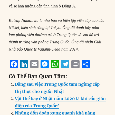
và sẽ ảnh hưởng đến tình hình ở Đông Á.
Katsuji Nakazawa là nhà báo và biên tập viên cấp cao của
Nikkei, hiện sinh sống tại Tokyo. Ông đã dành bảy năm
làm phóng viên thường trú ở Trung Quốc và sau đó trở
thành trưởng văn phòng Trung Quốc. Ông đã nhận Giải
Nhà báo Quốc tế Vaughn-Ueda năm 2014.
F
Li
E
M
W
T
P
S
a
n
m
e
h
el
ri
h
Có Thể Bạn Quan Tâm:
c
k
ai
ss
at
e
n
a
Đằng sau việc Trung Quốc tạm ngừng cấp
e
e
l
e
s
g
t
re
thị thực cho người Nhật
b
d
n
A
r
Vật thể bay ở Nhật năm 2020 là khí cầu gián
o
I
g
p
a
điệp của Trung Quốc?
o
n
er
p
m
Những đồn đoán xung quanh khả năng