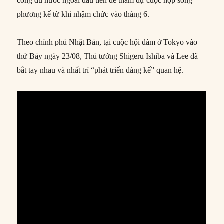
công du nước ngoài đầu tiên để tham dự cuộc họp song
phương kể từ khi nhậm chức vào tháng 6.
Theo chính phủ Nhật Bản, tại cuộc hội đàm ở Tokyo vào
thứ Bảy ngày 23/08, Thủ tướng Shigeru Ishiba và Lee đã
bắt tay nhau và nhất trí “phát triển đáng kể” quan hệ.