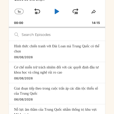
1
X
SKIP
PLAY
JUMP
CHANGE
SHARE
PLAYBACK
THIS
BACKWARD
PAUSE
FORWARD
00:00
RATE
14:15
EPISOD
Search
Episodes
Hình thức chiến tranh với Đài Loan mà Trung Quốc có thể
chọn
09/08/2026
Cơ chế miễn trừ trách nhiệm đối với các quyết định đầu tư
khoa học và công nghệ rủi ro cao
08/08/2026
Giai đoạn tiếp theo trong cuộc trấn áp các dân tộc thiểu số
của Trung Quốc
06/08/2026
Nỗ lực âm thầm của Trung Quốc nhằm thống trị khu vực