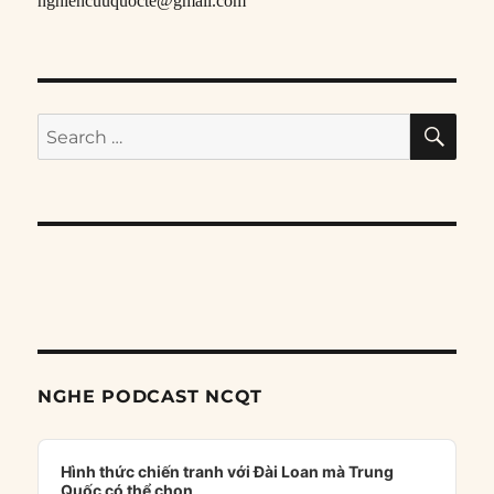
nghiencuuquocte@gmail.com
SE
Search
for:
NGHE PODCAST NCQT
Audio
Player
Hình thức chiến tranh với Đài Loan mà Trung
Quốc có thể chọn