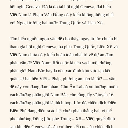
hội nghị Geneva. Đó là do tại hội nghị Geneva, đại biểu
Việt Nam là Phạm Văn Đồng có ý kiến không thống nhất
với Ngoại trưởng hai nước Trung Quốc và Liên Xô.
Tìm hiểu nguồn ngọn vấn đề cho thấy, ngay từ lúc chuẩn bị
tham gia hội nghị Geneva, ba phía Trung Quốc, Liên Xô và
Việt Nam chưa có ý kiến hoàn toàn nhất trí về dự án đàm
phán vấn đề Việt Nam: Rốt cuộc là nên vạch một đường
phân giới Nam Bắc hay là nên xác định khu vực tập kết
quân sự hai bên Việt – Pháp, phương án nào là tốt? — vấn
đề này còn đang đàm phán. Chu Ân Lai có xu hướng muốn
vạch đường phân giới Nam Bắc, cho rằng lấy vĩ tuyến 16
vạch đường phân giới là thích hợp. Lúc đó chiến dịch Điện
Biên Phủ đang diễn ra ác liệt chưa phân thắng bại, vì thế
phe phương Đông [tức phe Trung – Xô – Việt] quyết định
sau khi đến Geneva sẽ căn cứ theo kết cục của chiến dịch