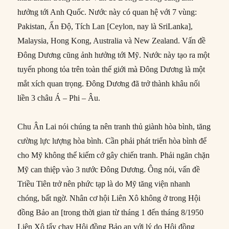
hưởng tới Anh Quốc. Nước này có quan hệ với 7 vùng:
Pakistan, Ấn Độ, Tích Lan [Ceylon, nay là SriLanka],
Malaysia, Hong Kong, Australia và New Zealand. Vấn đề
Đông Dương cũng ảnh hưởng tới Mỹ. Nước này tạo ra một
tuyến phong tỏa trên toàn thế giới mà Đông Dương là một
mắt xích quan trọng. Đông Dương đã trở thành khâu nối
liền 3 châu Á – Phi – Âu.
Chu Ân Lai nói chúng ta nên tranh thủ giành hòa bình, tăng
cường lực lượng hòa bình. Cần phải phát triển hòa bình để
cho Mỹ không thể kiếm cớ gây chiến tranh. Phải ngăn chặn
Mỹ can thiệp vào 3 nước Đông Dương. Ông nói, vấn đề
Triều Tiên trở nên phức tạp là do Mỹ tăng viện nhanh
chóng, bất ngờ. Nhân cơ hội Liên Xô không ở trong Hội
đồng Bảo an [trong thời gian từ tháng 1 đến tháng 8/1950
Liên Xô tẩy chay Hội đồng Bảo an với lý do Hội đồng