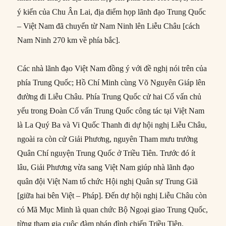
ý kiến của Chu Ân Lai, địa điểm họp lãnh đạo Trung Quốc
– Việt Nam đã chuyển từ Nam Ninh lên Liễu Châu [cách
Nam Ninh 270 km về phía bắc].
Các nhà lãnh đạo Việt Nam đồng ý với đề nghị nói trên của
phía Trung Quốc; Hồ Chí Minh cùng Võ Nguyên Giáp lên
đường đi Liễu Châu. Phía Trung Quốc cử hai Cố vấn chủ
yếu trong Đoàn Cố vấn Trung Quốc công tác tại Việt Nam
là La Quý Ba và Vi Quốc Thanh đi dự hội nghị Liễu Châu,
ngoài ra còn cử Giải Phương, nguyên Tham mưu trưởng
Quân Chí nguyện Trung Quốc ở Triều Tiên. Trước đó ít
lâu, Giải Phương vừa sang Việt Nam giúp nhà lãnh đạo
quân đội Việt Nam tổ chức Hội nghị Quân sự Trung Giã
[giữa hai bên Việt – Pháp]. Đến dự hội nghị Liễu Châu còn
có Mã Mục Minh là quan chức Bộ Ngoại giao Trung Quốc,
từng tham gia cuộc đàm phán đình chiến Triều Tiên.