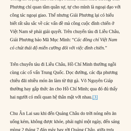
Phương chỉ quan tâm quân sự, tự cho mình là ngoại đạo với
công tác ngoại giao. Thế nhưng Giải Phương lại có hiểu
biết rất sâu sắc về các vấn đề mà công cuộc đình chiến ở
Việt Nam sẽ phải giải quyết. Trên chuyến tàu đi Liễu Châu,
Giải Phương bảo Mã Mục Minh: “
Các
đồng chí
Việt Nam
có chút thái độ miễn cưỡng đối
với
việc đình chiến.
”
Trên chuyến tàu đi Liễu Châu, Hồ Chí Minh thường ngồi
cùng các cố vấn Trung Quốc. Dọc đường, các địa phương
chiêu đãi nhiều món ăn làm từ thịt gà. Võ Nguyên Giáp
thường hay gắp thức ăn cho Hồ Chí Minh; qua đó đủ thấy
hai người có mối quan hệ thân mật với nhau.
[3]
Chu Ân Lai sau khi đến Quảng Châu do trời nóng nên ăn
uống kém, không được khỏe, phải nghỉ một ngày, đến sáng
mùng 2 tháng 7 đáp máy bay rời Quảng Châu, giữa trưa