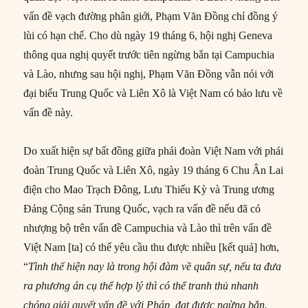
vấn đề vạch đường phân giới, Phạm Văn Đồng chỉ đồng ý
lùi có hạn chế. Cho dù ngày 19 tháng 6, hội nghị Geneva
thông qua nghị quyết trước tiên ngừng bắn tại Campuchia
và Lào, nhưng sau hội nghị, Phạm Văn Đồng vẫn nói với
đại biểu Trung Quốc và Liên Xô là Việt Nam có bảo lưu về
vấn đề này.
Do xuất hiện sự bất đồng giữa phái đoàn Việt Nam với phái
đoàn Trung Quốc và Liên Xô, ngày 19 tháng 6 Chu Ân Lai
điện cho Mao Trạch Đông, Lưu Thiếu Kỳ và Trung ương
Đảng Cộng sản Trung Quốc, vạch ra vấn đề nếu đã có
nhượng bộ trên vấn đề Campuchia và Lào thì trên vấn đề
Việt Nam [ta] có thể yêu cầu thu được nhiều [kết quả] hơn,
“
Tình thế hiện nay là trong hội đàm về quân sự, nếu ta đưa
ra phương án cụ thể hợp lý thì
có thể
tranh thủ nhanh
chóng giải quyết vấn đề
với
Pháp, đạt được ngừng bắn.