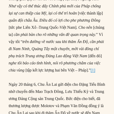
Như vậy
có thể
thúc đẩy
Chính phủ
mới
của
Pháp chống
lại sự can thiệp
của
Mỹ, lại
có thể
trì hoãn
[việc thành lập]
quân đội
châu Âu. Điều đó có lợi cho phe phương Đông
[tức phe Liên Xô -Trung Quốc-Việt Nam]
. Cho nên
[chúng
ta]
cần
phải
bàn cho rõ những vấn đề
quan trọng
này.
” Vì
vậy tôi “
trên đường về nước sau khi thăm Ấn Độ, cần
phải
đi Nam Ninh
,
Quảng Tây một chuyến, mời vài đồng chí
phụ trách
Trung ương
Đảng Lao động
Việt Nam
[đến đó]
nghe tôi báo cáo tình hình, nói rõ phương châm của việc
chia vùng
[tập kết lực lượng hai bên Việt – Pháp].”
[1]
Ngày 20 tháng 6, Chu Ân Lai gửi điện cho Đặng Tiểu Bình
nhờ chuyển đến Mao Trạch Đông, Lưu Thiếu Kỳ và Trung
ương Đảng Cộng sản Trung Quốc. Bức điện cho biết, đã
thương lượng được Molotov và Phạm Văn Đồng đồng ý là
Chu Ân Lai sau khi đi thăm Ấn Độ về nước sẽ đến Nam