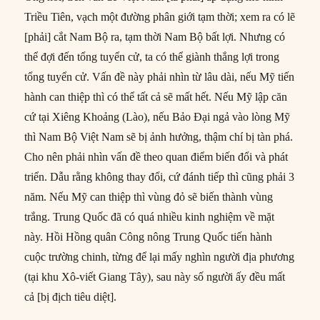
Triều Tiên, vạch một đường phân giới tạm thời; xem ra có lẽ
[phải] cắt Nam Bộ ra, tạm thời Nam Bộ bất lợi. Nhưng có
thể đợi đến tổng tuyển cử, ta có thể giành thắng lợi trong
tổng tuyển cử. Vấn đề này phải nhìn từ lâu dài, nếu Mỹ tiến
hành can thiệp thì có thể tất cả sẽ mất hết. Nếu Mỹ lập căn
cứ tại Xiêng Khoảng (Lào), nếu Bảo Đại ngả vào lòng Mỹ
thì Nam Bộ Việt Nam sẽ bị ảnh hưởng, thậm chí bị tàn phá.
Cho nên phải nhìn vấn đề theo quan điểm biến đổi và phát
triển. Dẫu rằng không thay đổi, cứ đánh tiếp thì cũng phải 3
năm. Nếu Mỹ can thiệp thì vùng đỏ sẽ biến thành vùng
trắng. Trung Quốc đã có quá nhiều kinh nghiệm về mặt
này. Hồi Hồng quân Công nông Trung Quốc tiến hành
cuộc trường chinh, từng để lại mấy nghìn người địa phương
(tại khu Xô-viết Giang Tây), sau này số người ấy đều mất
cả [bị địch tiêu diệt].