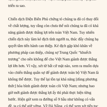
triển ra sao.
Chiến dịch Điện Biên Phủ chứng tỏ chúng ta đã có thay đổi
về chất lượng, tuy rằng còn chưa thể nói chúng ta đã có khả
năng giành được thắng lợi trên toàn Việt Nam. Tuy nhiên
chiến dịch này làm kẻ địch tỉnh người ra, thúc đẩy chúng hạ
quyết tâm tiến hành can thiệp. Kẻ địch gặp khó khăn về
phương pháp can thiệp, chúng sợ Trung Quốc “khuếch
trương” cho nên không để cho Việt Nam giành được thắng
lợi lớn hơn. Vì vậy, xét từ bất cứ mặt nào, xem ra muốn dựa
vào chiến thắng quân sự để giành được toàn bộ Việt Nam là
không thể được. Tuy thế lại tồn tại khả năng [dùng phương
thức] hòa bình giành được toàn cõi Việt Nam; nhưng bao
giờ mới giành được thắng lợi ấy thì phải thực hiện từng
bước. Hiện giờ xem ra đường số 9 hầu như không có vấn
đề, ta có thể giữ vững. Về Đà Nẵng, có thể xem xét tiếp tục