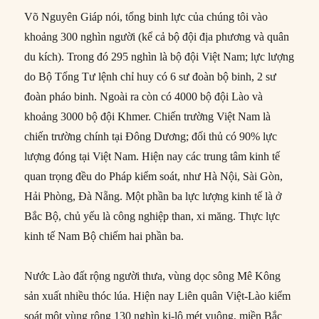
Võ Nguyên Giáp nói, tổng binh lực của chúng tôi vào
khoảng 300 nghìn người (kể cả bộ đội địa phương và quân
du kích). Trong đó 295 nghìn là bộ đội Việt Nam; lực lượng
do Bộ Tổng Tư lệnh chỉ huy có 6 sư đoàn bộ binh, 2 sư
đoàn pháo binh. Ngoài ra còn có 4000 bộ đội Lào và
khoảng 3000 bộ đội Khmer. Chiến trường Việt Nam là
chiến trường chính tại Đông Dương; đối thủ có 90% lực
lượng đóng tại Việt Nam. Hiện nay các trung tâm kinh tế
quan trọng đều do Pháp kiểm soát, như Hà Nội, Sài Gòn,
Hải Phòng, Đà Nẵng. Một phần ba lực lượng kinh tế là ở
Bắc Bộ, chủ yếu là công nghiệp than, xi măng. Thực lực
kinh tế Nam Bộ chiếm hai phần ba.
Nước Lào đất rộng người thưa, vùng dọc sông Mê Kông
sản xuất nhiều thóc lúa. Hiện nay Liên quân Việt-Lào kiểm
soát một vùng rộng 130 nghìn ki-lô mét vuông, miền Bắc