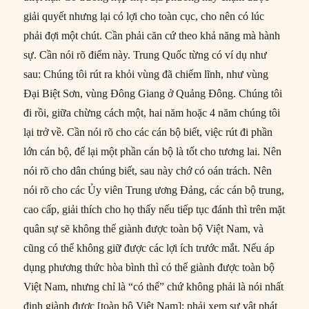
giải quyết nhưng lại có lợi cho toàn cục, cho nên có lúc
phải đợi một chút. Cần phải căn cứ theo khả năng mà hành
sự. Cần nói rõ điểm này. Trung Quốc từng có ví dụ như
sau: Chúng tôi rút ra khỏi vùng đã chiếm lĩnh, như vùng
Đại Biệt Sơn, vùng Đông Giang ở Quảng Đông. Chúng tôi
đi rồi, giữa chừng cách một, hai năm hoặc 4 năm chúng tôi
lại trở về. Cần nói rõ cho các cán bộ biết, việc rút đi phần
lớn cán bộ, để lại một phần cán bộ là tốt cho tương lai. Nên
nói rõ cho dân chúng biết, sau này chớ có oán trách. Nên
nói rõ cho các Ủy viên Trung ương Đảng, các cán bộ trung,
cao cấp, giải thích cho họ thấy nếu tiếp tục đánh thì trên mặt
quân sự sẽ không thể giành được toàn bộ Việt Nam, và
cũng có thể không giữ được các lợi ích trước mắt. Nếu áp
dụng phương thức hòa bình thì có thể giành được toàn bộ
Việt Nam, nhưng chỉ là “có thể” chứ không phải là nói nhất
định giành được [toàn bộ Việt Nam]; phải xem sự vật phát