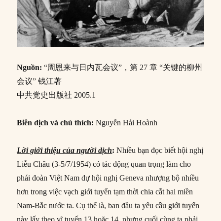
Nguồn:
“周恩来与日内瓦会议”，第 27 章 “关键的柳州
会议” 钱江著
中共党史出版社 2005.1
Biên dịch và chú thích:
Nguyễn Hải Hoành
Lời giới thiệu của người dịch
:
Nhiều bạn đọc biết hội nghị
Liễu Châu (3-5/7/1954) có tác động quan trọng làm cho
phái đoàn Việt Nam dự hội nghị Geneva nhượng bộ nhiều
hơn trong việc vạch giới tuyến tạm thời chia cắt hai miền
Nam-Bắc nước ta. Cụ thể là, ban đầu ta yêu cầu giới tuyến
này lấy theo vĩ tuyến 13 hoặc 14, nhưng cuối cùng ta phải