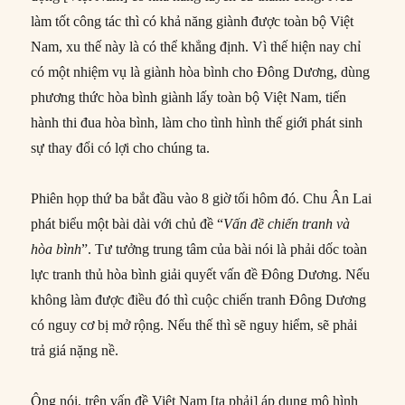
làm tốt công tác thì có khả năng giành được toàn bộ Việt
Nam, xu thế này là có thể khẳng định. Vì thế hiện nay chỉ
có một nhiệm vụ là giành hòa bình cho Đông Dương, dùng
phương thức hòa bình giành lấy toàn bộ Việt Nam, tiến
hành thi đua hòa bình, làm cho tình hình thế giới phát sinh
sự thay đổi có lợi cho chúng ta.
Phiên họp thứ ba bắt đầu vào 8 giờ tối hôm đó. Chu Ân Lai
phát biểu một bài dài với chủ đề “
Vấn đề chiến tranh và
hòa bình
”. Tư tưởng trung tâm của bài nói là phải dốc toàn
lực tranh thủ hòa bình giải quyết vấn đề Đông Dương. Nếu
không làm được điều đó thì cuộc chiến tranh Đông Dương
có nguy cơ bị mở rộng. Nếu thế thì sẽ nguy hiểm, sẽ phải
trả giá nặng nề.
Ông nói, trên vấn đề Việt Nam [ta phải] áp dụng mô hình