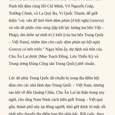
Ninh hội đàm cùng Hồ Chí Minh, Võ Nguyên Giáp,
Trường Chinh, và La Quý Ba, Vi Quốc Thanh, để giới
thiệu “
các vấn đề tình hình đàm phán
[ở hội nghị Geneva]
và vấn đề phân chia vùng
[tập kết lực lượng hai bên Việt –
Pháp],
tìm kiếm sự nhất trí ý kiến
[của hai bên Trung Quốc
– Việt Nam],
nhằm làm cho cuộc đàm phán tại hội nghị
Geneva có tiến triển
.” Ngay hôm ấy, dự định nói trên của
Chu Ân Lai được [Mao Trạch Đông, Lưu Thiếu Kỳ và
Trung ương Đảng Cộng sản Trung Quốc] phê chuẩn.
Lúc đó phía Trung Quốc đã chuẩn bị xong địa điểm hội
đàm cho các nhà lãnh đạo Trung Quốc – Việt Nam, nhưng
sau khi về đến Quảng Châu, Chu Ân Lai lại thận trọng suy
nghĩ, cho rằng Nam Ninh cách biên giới Trung – Việt quá
gần, thành phố này lại đông người, khó giữ được bí mật, tốt
nhất nên chuyển địa điểm họp lên phía bắc. Rốt cuộc, theo