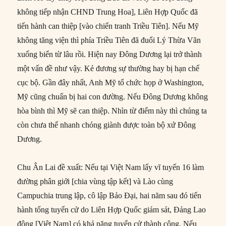
không tiếp nhận CHND Trung Hoa], Liên Hợp Quốc đã
tiến hành can thiệp [vào chiến tranh Triều Tiên]. Nếu Mỹ
không tăng viện thì phía Triều Tiên đã đuổi Lý Thừa Vãn
xuống biển từ lâu rồi. Hiện nay Đông Dương lại trở thành
một vấn đề như vậy. Kẻ đương sự thường hay bị hạn chế
cục bộ. Gần đây nhất, Anh Mỹ tổ chức họp ở Washington,
Mỹ cũng chuẩn bị hai con đường. Nếu Đông Dương không
hòa bình thì Mỹ sẽ can thiệp. Nhìn từ điểm này thì chúng ta
còn chưa thể nhanh chóng giành được toàn bộ xứ Đông
Dương.
Chu Ân Lai đề xuất: Nếu tại Việt Nam lấy vĩ tuyến 16 làm
đường phân giới [chia vùng tập kết] và Lào cùng
Campuchia trung lập, cô lập Bảo Đại, hai năm sau đó tiến
hành tổng tuyển cử do Liên Hợp Quốc giám sát, Đảng Lao
động [Việt Nam] có khả năng tuyển cử thành công. Nếu