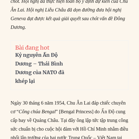
chốt. Hội nghị đã
thực hiện
toàn bộ ý định dự kiến
của
Chu
Ân Lai. Hội nghị Liễu Châu đã dọn đường đưa hội nghị
Geneva đạt
được
kết quả giải quyết sau chót vấn đề
Đông
Dương.
Bài đang hot
Kỷ nguyên Ấn Độ
Dương – Thái Bình
Dương của NATO đã
khép lại
Ngày 30 tháng 6 năm 1954, Chu Ân Lai đáp chiếc chuyên
cơ “
Công chúa Bengal
” [Bengal Princess] do Ấn Độ cung
cấp bay về Quảng Châu. Tại đây ông lập tức tập trung công
sức chuẩn bị cho cuộc hội đàm với Hồ Chí Minh nhằm điều
phối lập trường của hai nước Trung Quốc – Việt Nam tại