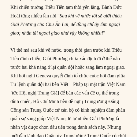
Khi chiến trường Triều Tiên tạm thời yên lặng, Bành Đức
Hoài từng nhiều lần nói “
Sau khi về nước tôi sẽ giới thiệu
Giải Phương cho Chu Ân Lai,
để
đồng chí
ấy làm ngoại
giao; nhân tài ngoại giao như vậy không nhiều!
”
Vì thế mà sau khi về nước, trong thời gian trước khi Triều
Tiên đình chiến, Giải Phương chưa xác định đi ở thế nào
trước hai khả năng ở lại quân đội hoặc sang làm ngoại giao.
Khi hội nghị Geneva quyết định tổ chức cuộc hội đàm giữa
Tư lệnh quân đội hai bên Việt – Pháp tại mặt trận Việt Nam
[tức Hội nghị Trung Giã] để bàn các vấn đề cụ thể trong
đình chiến, Hồ Chí Minh bèn đề nghị Trung ương Đảng
Cộng sản Trung Quốc cử cán bộ có kinh nghiệm đàm phán
quân sự sang giúp Việt Nam, lẽ tự nhiên Giải Phương là
nhân vật được chọn đầu tiên trong danh sách này. Nhưng
mới đầu lãnh đạo Quân ủy Trung ương Trung Quốc có chút