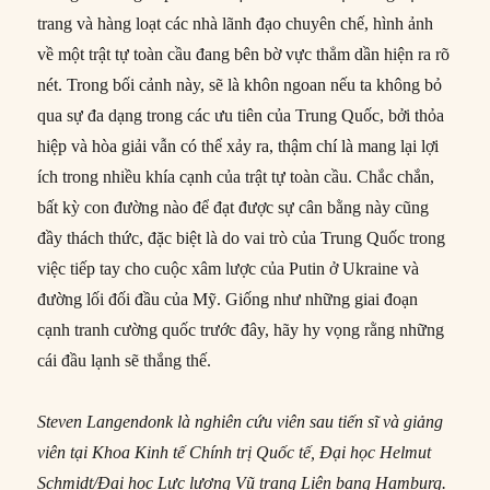
trang và hàng loạt các nhà lãnh đạo chuyên chế, hình ảnh
về một trật tự toàn cầu đang bên bờ vực thẳm dần hiện ra rõ
nét. Trong bối cảnh này, sẽ là khôn ngoan nếu ta không bỏ
qua sự đa dạng trong các ưu tiên của Trung Quốc, bởi thỏa
hiệp và hòa giải vẫn có thể xảy ra, thậm chí là mang lại lợi
ích trong nhiều khía cạnh của trật tự toàn cầu. Chắc chắn,
bất kỳ con đường nào để đạt được sự cân bằng này cũng
đầy thách thức, đặc biệt là do vai trò của Trung Quốc trong
việc tiếp tay cho cuộc xâm lược của Putin ở Ukraine và
đường lối đối đầu của Mỹ. Giống như những giai đoạn
cạnh tranh cường quốc trước đây, hãy hy vọng rằng những
cái đầu lạnh sẽ thắng thế.
Steven Langendonk là nghiên cứu viên sau tiến sĩ và giảng
viên tại Khoa Kinh tế Chính trị Quốc tế, Đại học Helmut
Schmidt/Đại học Lực lượng Vũ trang Liên bang Hamburg.