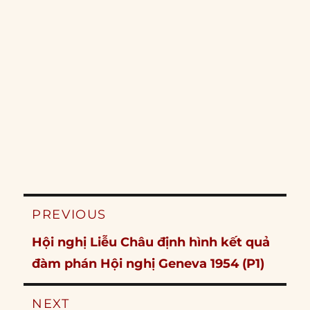
Post
PREVIOUS
navigation
Previous
Hội nghị Liễu Châu định hình kết quả
post:
đàm phán Hội nghị Geneva 1954 (P1)
NEXT