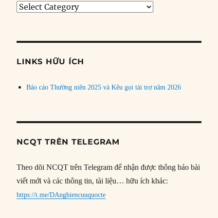
Tìm
bài
theo
chủ
đề
LINKS HỮU ÍCH
Báo cáo Thường niên 2025 và Kêu gọi tài trợ năm 2026
NCQT TRÊN TELEGRAM
Theo dõi NCQT trên Telegram để nhận được thông báo bài
viết mới và các thông tin, tài liệu… hữu ích khác:
https://t.me/DAnghiencuuquocte