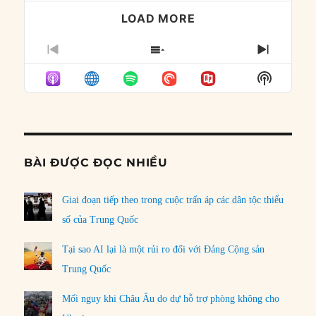
LOAD MORE
PREVIOUS
SHOW
NEXT
EPISODE
EPISODES
EPISO
Show
LIST
Podcast
Informat
BÀI ĐƯỢC ĐỌC NHIỀU
Giai đoạn tiếp theo trong cuộc trấn áp các dân tộc thiểu
số của Trung Quốc
Tại sao AI lại là một rủi ro đối với Đảng Cộng sản
Trung Quốc
Mối nguy khi Châu Âu do dự hỗ trợ phòng không cho