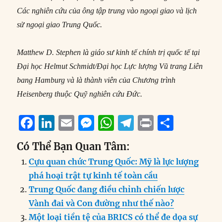
Các nghiên cứu của ông tập trung vào ngoại giao và lịch
sử ngoại giao Trung Quốc.
Matthew D. Stephen là giáo sư kinh tế chính trị quốc tế tại
Đại học Helmut Schmidt/Đại học Lực lượng Vũ trang Liên
bang Hamburg và là thành viên của Chương trình
Heisenberg thuộc Quỹ nghiên cứu Đức.
F
Li
E
M
W
T
P
S
a
n
m
e
h
el
ri
h
Có Thể Bạn Quan Tâm:
c
k
ai
ss
at
e
n
a
Cựu quan chức Trung Quốc: Mỹ là lực lượng
e
e
l
e
s
g
t
re
phá hoại trật tự kinh tế toàn cầu
b
d
n
A
r
Trung Quốc đang điều chỉnh chiến lược
o
I
g
p
a
Vành đai và Con đường như thế nào?
o
n
er
p
m
Một loại tiền tệ của BRICS có thể đe dọa sự