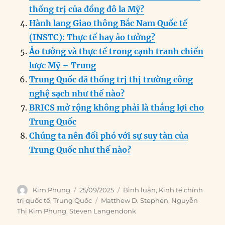
k
thống trị của đồng đô la Mỹ?
Hành lang Giao thông Bắc Nam Quốc tế
(INSTC): Thực tế hay ảo tưởng?
Ảo tưởng và thực tế trong cạnh tranh chiến
lược Mỹ – Trung
Trung Quốc đã thống trị thị trường công
nghệ sạch như thế nào?
BRICS mở rộng không phải là thắng lợi cho
Trung Quốc
Chúng ta nên đối phó với sự suy tàn của
Trung Quốc như thế nào?
Author
Posted
Categories
Kim Phụng
25/09/2025
Bình luận
,
Kinh tế chính
on
Tags
trị quốc tế
,
Trung Quốc
Matthew D. Stephen
,
Nguyễn
Thị Kim Phụng
,
Steven Langendonk