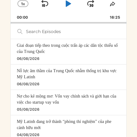
1
X
SKIP
PLAY
JUMP
CHANGE
SHARE
PLAYBACK
THIS
BACKWARD
PAUSE
FORWARD
00:00
RATE
16:25
EPISOD
Search
Episodes
Giai đoạn tiếp theo trong cuộc trấn áp các dân tộc thiểu số
của Trung Quốc
06/08/2026
Nỗ lực âm thầm của Trung Quốc nhằm thống trị khu vực
Mỹ Latinh
06/08/2026
Nợ cho kẻ mộng mơ: Vốn vay chính sách và giới hạn của
việc cho startup vay vốn
05/08/2026
Mỹ Latinh đang trở thành “phòng thí nghiệm” của phe
cánh hữu mới
04/08/2026