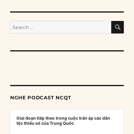
SE
Search
for:
NGHE PODCAST NCQT
Audio
Player
Giai đoạn tiếp theo trong cuộc trấn áp các dân
tộc thiểu số của Trung Quốc