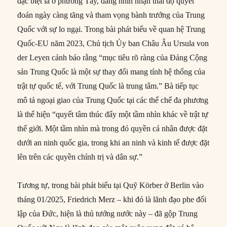
đặc biệt là ở phương Tây, đang nhìn nhận thái độ quyết
đoán ngày càng tăng và tham vọng bành trướng của Trung
Quốc với sự lo ngại. Trong bài phát biểu về quan hệ Trung
Quốc-EU năm 2023, Chủ tịch Ủy ban Châu Âu Ursula von
der Leyen cảnh báo rằng “mục tiêu rõ ràng của Đảng Cộng
sản Trung Quốc là một sự thay đổi mang tính hệ thống của
trật tự quốc tế, với Trung Quốc là trung tâm.” Bà tiếp tục
mô tả ngoại giao của Trung Quốc tại các thể chế đa phương
là thể hiện “quyết tâm thúc đẩy một tầm nhìn khác về trật tự
thế giới. Một tầm nhìn mà trong đó quyền cá nhân được đặt
dưới an ninh quốc gia, trong khi an ninh và kinh tế được đặt
lên trên các quyền chính trị và dân sự.”
Tương tự, trong bài phát biểu tại Quỹ Körber ở Berlin vào
tháng 01/2025, Friedrich Merz – khi đó là lãnh đạo phe đối
lập của Đức, hiện là thủ tướng nước này – đã gộp Trung