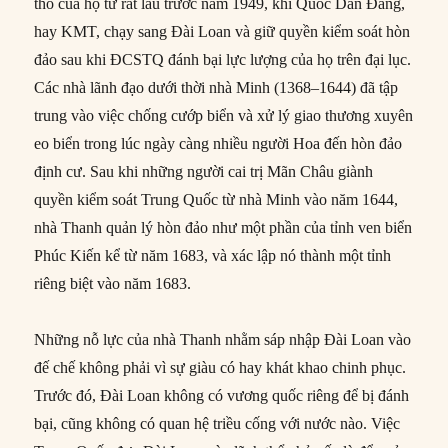
thổ của họ từ rất lâu trước năm 1949, khi Quốc Dân Đảng,
hay KMT, chạy sang Đài Loan và giữ quyền kiểm soát hòn
đảo sau khi ĐCSTQ đánh bại lực lượng của họ trên đại lục.
Các nhà lãnh đạo dưới thời nhà Minh (1368–1644) đã tập
trung vào việc chống cướp biển và xử lý giao thương xuyên
eo biển trong lúc ngày càng nhiều người Hoa đến hòn đảo
định cư. Sau khi những người cai trị Mãn Châu giành
quyền kiểm soát Trung Quốc từ nhà Minh vào năm 1644,
nhà Thanh quản lý hòn đảo như một phần của tỉnh ven biển
Phúc Kiến kể từ năm 1683, và xác lập nó thành một tỉnh
riêng biệt vào năm 1683.
Những nỗ lực của nhà Thanh nhằm sáp nhập Đài Loan vào
đế chế không phải vì sự giàu có hay khát khao chinh phục.
Trước đó, Đài Loan không có vương quốc riêng để bị đánh
bại, cũng không có quan hệ triều cống với nước nào. Việc