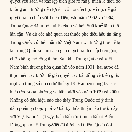
quyết yêu sách và xác lập biên giới rõ ràng, miễn là điều đó
không ảnh hưởng đến lợi ích cốt lõi của họ. Ví dụ, để giải
quyết tranh chấp với Triều Tiên, vào năm 1962 và 1964,
2
Trung Quốc đã từ bỏ núi Baekdu và hơn 500 km
lãnh thổ
lân cận. Và dù các nhà quan sát thuộc phe diều hâu tin rằng
Trung Quốc có thể nhắm tới Việt Nam, xu hướng thực tế lại
là Trung Quốc sẽ tìm cách giải quyết tranh chấp biên giới,
chứ không mở rộng thêm. Sau khi Trung Quốc và Việt
Nam bình thường hóa quan hệ vào năm 1991, hai nước đã
thực hiện các bước để giải quyết các bất đồng về biên giới,
một vài trong số đó có từ thế kỷ 19. Hai bên cũng ký các
hiệp ước song phương về biên giới vào năm 1999 và 2000.
Không có dấu hiệu nào cho thấy Trung Quốc có ý định
đàm phán lại hoặc phá vỡ bất kỳ thỏa thuận nào trước đây
với Việt Nam. Thật vậy, bất chấp các tranh chấp ở Biển
Đông, quan hệ Trung-Việt đã được cải thiện: Quân đội