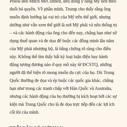
Pelosi đến Mitch McConnell, đều đồng ý rằng Mỹ nên theo
đuổi bá quyền. Về phần mình, Trump cho thấy rằng ông
muốn định hướng lại vai trò của Mỹ trên thế giới, nhưng
dường như vẫn xem thế giới là nơi Mỹ phải và nên thống trị
– và các hành động của ông cho đến nay, chẳng hạn như sử
dụng thuế quan và đe dọa để buộc các đồng minh lâu năm
của Mỹ phải nhượng bộ, là bằng chứng rõ ràng cho điều
này. Không thể tìm thấy bất kỳ loại luận điệu hay hành
động tương đương nào ở quy mô này từ ĐCSTQ, những
người đã thể hiện rõ mong muốn đa cực của họ. Dù Trung
Quốc thường đe dọa và ép buộc các quốc gia khác, chẳng
hạn như trong các tranh chấp với Hàn Quốc và Australia,
nhưng các hành động của họ thường bị kích hoạt bởi các sự
kiện mà Trung Quốc cho là đe dọa trực tiếp đến các lợi ích
cốt lõi của mình.