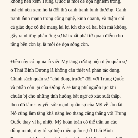
không nên xem Trung Quốc là mối đe dọa nghiêm trọng,
mà chỉ nên xem họ là đối thủ cạnh tranh bình thường. Cạnh
tranh lành mạnh trong công nghệ, kinh doanh, và thậm chí
cả giáo dục có thể mang lại lợi ích cho cả hai bên mà không
gây ra những phản ứng sợ hãi xuất phát từ quan điểm cho
rằng bên còn lại là mối đe dọa sống còn.
Điều này có nghĩa là việc Mỹ tăng cường hiện diện quân sự
ở Thái Bình Dương là không cần thiết và phản tác dụng.
Chính sách quân sự “chủ động trước” đối với Trung Quốc
và phần còn lại của Đông Á sẽ lãng phí nguồn lực khi
chuẩn bị cho những tình huống bất ngờ có xác suất thấp,
theo đó làm suy yếu sức mạnh quân sự của Mỹ về lâu dài.
Nó cũng làm tăng khả năng leo thang căng thẳng với Trung
Quốc thay vì hạ nhiệt. Mỹ hoàn toàn có thể trấn an các
đồng minh, duy trì sự hiện diện quân sự ở Thái Bình