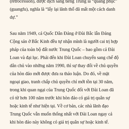
(retrocession), được dịch sang tiếng Trung là “quang phục”
(guangfu), nghĩa là “lấy lại lãnh thổ đã mất một cách danh
dự.”
Sau năm 1949, cả Quốc Dân Đảng ở Đài Bắc lẫn Đảng
Cộng sản ở Bắc Kinh đều tự nhận mình là người cai trị hợp
pháp của toàn bộ đất nước Trung Quốc – bao gồm cả Đài
Loan và đại lục. Phải đến khi Đài Loan chuyển sang chế độ
dân chủ vào những năm 1990, thì sự thay đổi về chủ quyền
của hòn đảo mới được đưa ra thảo luận. Do đó, về mặt
ngoại giao, tranh chấp chủ quyền chỉ mới tồn tại 30 năm,
trong khi quan ngại của Trung Quốc đối với Đài Loan đã
có từ hơn 100 năm trước khi hòn đảo có giá trị quân sự
hoặc kinh tế như hiện tại. Về cơ bản, các nhà lãnh đạo
Trung Quốc vẫn muốn thống nhất với Đài Loan ngay cả
khi hòn đảo này không có giá trị quân sự hoặc kinh tế.