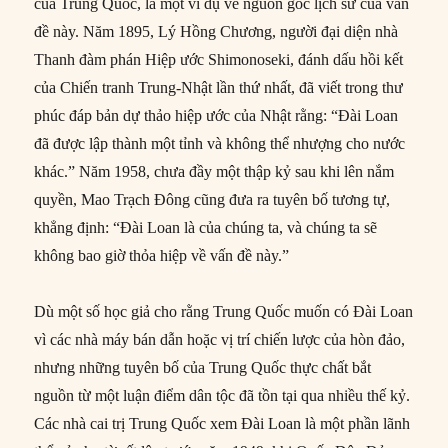
của Trung Quốc, là một ví dụ về nguồn gốc lịch sử của vấn
đề này. Năm 1895, Lý Hồng Chương, người đại diện nhà
Thanh đàm phán Hiệp ước Shimonoseki, đánh dấu hồi kết
của Chiến tranh Trung-Nhật lần thứ nhất, đã viết trong thư
phúc đáp bản dự thảo hiệp ước của Nhật rằng: “Đài Loan
đã được lập thành một tỉnh và không thể nhượng cho nước
khác.” Năm 1958, chưa đầy một thập kỷ sau khi lên nắm
quyền, Mao Trạch Đông cũng đưa ra tuyên bố tương tự,
khẳng định: “Đài Loan là của chúng ta, và chúng ta sẽ
không bao giờ thỏa hiệp về vấn đề này.”
Dù một số học giả cho rằng Trung Quốc muốn có Đài Loan
vì các nhà máy bán dẫn hoặc vị trí chiến lược của hòn đảo,
nhưng những tuyên bố của Trung Quốc thực chất bắt
nguồn từ một luận điểm dân tộc đã tồn tại qua nhiều thế kỷ.
Các nhà cai trị Trung Quốc xem Đài Loan là một phần lãnh