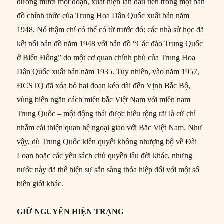
đường mười một đoạn, xuất hiện lần đầu tiên trong một bản
đồ chính thức của Trung Hoa Dân Quốc xuất bản năm
1948. Nó thậm chí có thể có từ trước đó: các nhà sử học đã
kết nối bản đồ năm 1948 với bản đồ “Các đảo Trung Quốc
ở Biển Đông” do một cơ quan chính phủ của Trung Hoa
Dân Quốc xuất bản năm 1935. Tuy nhiên, vào năm 1957,
ĐCSTQ đã xóa bỏ hai đoạn kéo dài đến Vịnh Bắc Bộ,
vùng biển ngăn cách miền bắc Việt Nam với miền nam
Trung Quốc – một động thái được hiểu rộng rãi là cử chỉ
nhằm cải thiện quan hệ ngoại giao với Bắc Việt Nam. Như
vậy, dù Trung Quốc kiên quyết không nhượng bộ về Đài
Loan hoặc các yêu sách chủ quyền lâu đời khác, nhưng
nước này đã thể hiện sự sẵn sàng thỏa hiệp đối với một số
biên giới khác.
GIỮ NGUYÊN HIỆN TRẠNG