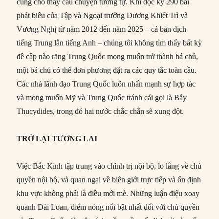
cũng cho thấy câu chuyện tương tự. Khi đọc kỹ 290 bài
phát biểu của Tập và Ngoại trưởng Dương Khiết Trì và
Vương Nghị từ năm 2012 đến năm 2025 – cả bản dịch
tiếng Trung lẫn tiếng Anh – chúng tôi không tìm thấy bất kỳ
đề cập nào rằng Trung Quốc mong muốn trở thành bá chủ,
một bá chủ có thể đơn phương đặt ra các quy tắc toàn cầu.
Các nhà lãnh đạo Trung Quốc luôn nhấn mạnh sự hợp tác
và mong muốn Mỹ và Trung Quốc tránh cái gọi là Bẫy
Thucydides, trong đó hai nước chắc chắn sẽ xung đột.
TRỞ LẠI TƯƠNG LAI
Việc Bắc Kinh tập trung vào chính trị nội bộ, lo lắng về chủ
quyền nội bộ, và quan ngại về biên giới trực tiếp và ổn định
khu vực không phải là điều mới mẻ. Những luận điệu xoay
quanh Đài Loan, điểm nóng nổi bật nhất đối với chủ quyền