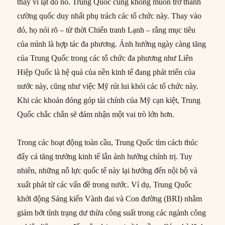
thay vì lật đổ nó. Trung Quốc cũng không muốn trở thành
cường quốc duy nhất phụ trách các tổ chức này. Thay vào
đó, họ nói rõ – từ thời Chiến tranh Lạnh – rằng mục tiêu
của mình là hợp tác đa phương. Ảnh hưởng ngày càng tăng
của Trung Quốc trong các tổ chức đa phương như Liên
Hiệp Quốc là hệ quả của nền kinh tế đang phát triển của
nước này, cũng như việc Mỹ rút lui khỏi các tổ chức này.
Khi các khoản đóng góp tài chính của Mỹ cạn kiệt, Trung
Quốc chắc chắn sẽ đảm nhận một vai trò lớn hơn.
Trong các hoạt động toàn cầu, Trung Quốc tìm cách thúc
đẩy cả tăng trưởng kinh tế lẫn ảnh hưởng chính trị. Tuy
nhiên, những nỗ lực quốc tế này lại hướng đến nội bộ và
xuất phát từ các vấn đề trong nước. Ví dụ, Trung Quốc
khởi động Sáng kiến Vành đai và Con đường (BRI) nhằm
giảm bớt tình trạng dư thừa công suất trong các ngành công