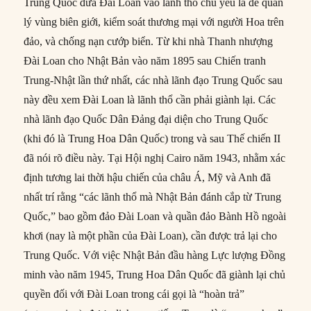
Trung Quốc đưa Đài Loan vào lãnh thổ chủ yếu là để quản
lý vùng biên giới, kiểm soát thương mại với người Hoa trên
đảo, và chống nạn cướp biển. Từ khi nhà Thanh nhượng
Đài Loan cho Nhật Bản vào năm 1895 sau Chiến tranh
Trung-Nhật lần thứ nhất, các nhà lãnh đạo Trung Quốc sau
này đều xem Đài Loan là lãnh thổ cần phải giành lại. Các
nhà lãnh đạo Quốc Dân Đảng đại diện cho Trung Quốc
(khi đó là Trung Hoa Dân Quốc) trong và sau Thế chiến II
đã nói rõ điều này. Tại Hội nghị Cairo năm 1943, nhằm xác
định tương lai thời hậu chiến của châu Á, Mỹ và Anh đã
nhất trí rằng “các lãnh thổ mà Nhật Bản đánh cắp từ Trung
Quốc,” bao gồm đảo Đài Loan và quần đảo Bành Hồ ngoài
khơi (nay là một phần của Đài Loan), cần được trả lại cho
Trung Quốc. Với việc Nhật Bản đầu hàng Lực lượng Đồng
minh vào năm 1945, Trung Hoa Dân Quốc đã giành lại chủ
quyền đối với Đài Loan trong cái gọi là “hoàn trả”