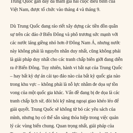
Trung Quốc gần đây đã tham gia hai cuộc diễu binh của
Việt Nam, được tổ chức vào tháng 4 và tháng 9.
Dù Trung Quốc đang ráo riết xây dựng các tiền đồn quân
sự trên các đảo ở Biển Đông và phô trương sức mạnh với
các nước láng giềng nhỏ hơn ở Đông Nam Á, nhưng nước
này không phải là nguyên nhân duy nhất, cũng không phải
là giải pháp duy nhất cho các tranh chấp biên giới đang diễn
ra ở Biển Đông. Tuy nhiên, hành vi bắt nạt của Trung Quốc
– hay bất kỳ dự án cải tạo đảo nào của bất kỳ quốc gia nào
trong khu vực – không phải là nỗ lực nhằm đe dọa sự tồn
vong của một quốc gia khác. Vấn đề đang bị đe dọa là các
tranh chấp lịch sử, đòi hỏi kỹ năng ngoại giao khéo léo để
giải quyết. Trung Quốc sẽ không từ bỏ các yêu sách của
mình, nhưng họ có thể sẵn sàng thỏa hiệp trong việc quản
lý các vùng biển chung. Quan trọng nhất, giải pháp của