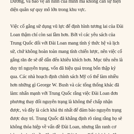
Dương, và bảo vệ an ninh của mình mà không cần sự hiện
diện quân sự quy mô lớn trong khu vực.
Việc cố gắng sử dụng vũ lực để định hình tương lai của Đài
Loan thậm chí còn sai lầm hơn. Bởi vì các yêu sách của
Trung Quốc đối với Đài Loan mang tính ý thức hệ và lịch
sử, chứ không hoàn toàn mang tính chiến lược, nên việc cố
gắng răn đe sẽ dễ dẫn đến khiêu khích hơn. Mục tiêu nên là
duy trì nguyên trạng, vốn đã hiệu quả trong bốn thập kỷ
qua. Các nhà hoạch định chính sách Mỹ có thể làm nhiều
hơn những gì George W. Bush và các tổng thống khác đã
làm: nhấn mạnh với Trung Quốc rằng việc Đài Loan đơn
phương thay đổi nguyên trạng là không thể chấp nhận
được, và đây là cách khả thi nhất để đảm bảo nguyên trạng
được duy trì. Trung Quốc đã khẳng định rõ ràng rằng họ sẽ
không thỏa hiệp về vấn đề Đài Loan, nhưng lằn ranh cơ