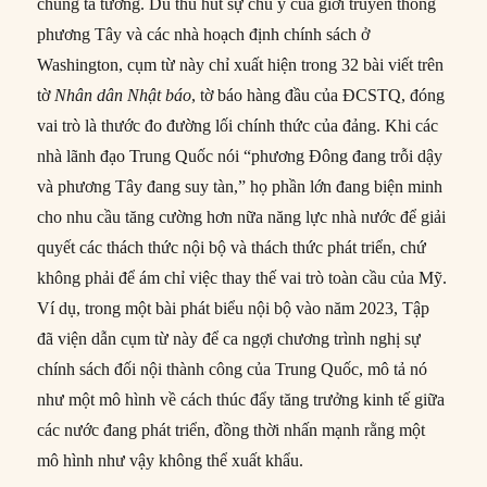
chúng ta tưởng. Dù thu hút sự chú ý của giới truyền thông
phương Tây và các nhà hoạch định chính sách ở
Washington, cụm từ này chỉ xuất hiện trong 32 bài viết trên
tờ
Nhân dân Nhật báo
, tờ báo hàng đầu của ĐCSTQ, đóng
vai trò là thước đo đường lối chính thức của đảng. Khi các
nhà lãnh đạo Trung Quốc nói “phương Đông đang trỗi dậy
và phương Tây đang suy tàn,” họ phần lớn đang biện minh
cho nhu cầu tăng cường hơn nữa năng lực nhà nước để giải
quyết các thách thức nội bộ và thách thức phát triển, chứ
không phải để ám chỉ việc thay thế vai trò toàn cầu của Mỹ.
Ví dụ, trong một bài phát biểu nội bộ vào năm 2023, Tập
đã viện dẫn cụm từ này để ca ngợi chương trình nghị sự
chính sách đối nội thành công của Trung Quốc, mô tả nó
như một mô hình về cách thúc đẩy tăng trưởng kinh tế giữa
các nước đang phát triển, đồng thời nhấn mạnh rằng một
mô hình như vậy không thể xuất khẩu.