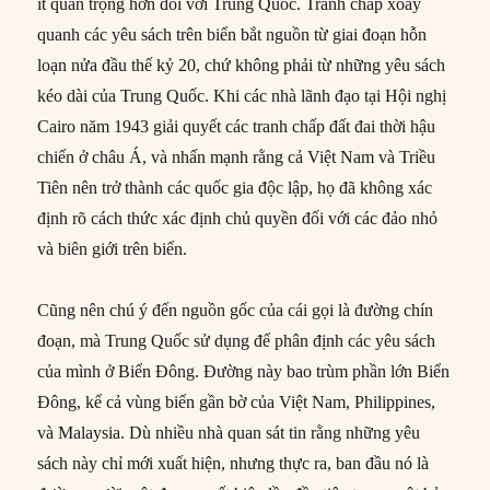
ít quan trọng hơn đối với Trung Quốc. Tranh chấp xoay
quanh các yêu sách trên biển bắt nguồn từ giai đoạn hỗn
loạn nửa đầu thế kỷ 20, chứ không phải từ những yêu sách
kéo dài của Trung Quốc. Khi các nhà lãnh đạo tại Hội nghị
Cairo năm 1943 giải quyết các tranh chấp đất đai thời hậu
chiến ở châu Á, và nhấn mạnh rằng cả Việt Nam và Triều
Tiên nên trở thành các quốc gia độc lập, họ đã không xác
định rõ cách thức xác định chủ quyền đối với các đảo nhỏ
và biên giới trên biển.
Cũng nên chú ý đến nguồn gốc của cái gọi là đường chín
đoạn, mà Trung Quốc sử dụng để phân định các yêu sách
của mình ở Biển Đông. Đường này bao trùm phần lớn Biển
Đông, kể cả vùng biển gần bờ của Việt Nam, Philippines,
và Malaysia. Dù nhiều nhà quan sát tin rằng những yêu
sách này chỉ mới xuất hiện, nhưng thực ra, ban đầu nó là