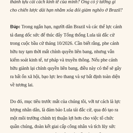
thành tựu cải cách kinh tế của mình? Ông có ý tưởng gì
cho chiến lược dài hạn nhằm xóa đói giảm nghèo
ở Brazil?
Đáp:
Trong ngắn hạn, người dân Brazil và các thế lực cánh
tả đang dốc sức để thúc đẩy Tổng thống Lula tái đắc cử
trong cuộc bầu cử tháng 10/2026. Cần biết rằng, phe cánh
hữu tuy tạm thời mất chính quyền liên bang, nhưng vẫn
kiểm soát kinh tế, tư pháp và truyền thông. Nếu phe cánh
hữu giành lại chính quyền liên bang, điều này có thể sẽ gây
ra bất ổn xã hội, bạo lực leo thang và sự bất định toàn diện
về tương lai.
Do đó, mục tiêu trước mắt của chúng tôi, với tư cách là lực
lượng nhân dân, là đảm bảo Lula tái đắc cử, qua đó tạo ra
một môi trường chính trị thuận lợi hơn cho việc tổ chức
quần chúng, đoàn kết giai cấp công nhân và tích lũy sức