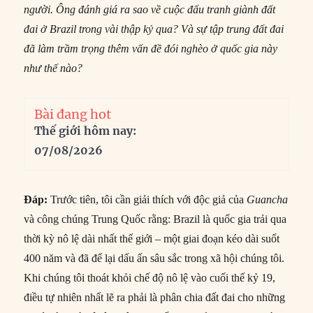
người. Ông đánh giá ra sao về cuộc đấu tranh giành đất
đai ở Brazil trong vài thập kỷ qua? Và sự tập trung đất đai
đã làm trầm trọng thêm vấn đề đói nghèo ở quốc gia này
như thế nào?
Bài đang hot
Thế giới hôm nay:
07/08/2026
Đáp:
Trước tiên, tôi cần giải thích với độc giả của
Guancha
và công chúng Trung Quốc rằng: Brazil là quốc gia trải qua
thời kỳ nô lệ dài nhất thế giới – một giai đoạn kéo dài suốt
400 năm và đã để lại dấu ấn sâu sắc trong xã hội chúng tôi.
Khi chúng tôi thoát khỏi chế độ nô lệ vào cuối thế kỷ 19,
điều tự nhiên nhất lẽ ra phải là phân chia đất đai cho những