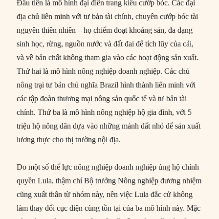
Đầu tiên là mô hình đại điền trang kiểu cướp bóc. Các đại
địa chủ liên minh với tư bản tài chính, chuyên cướp bóc tài
nguyên thiên nhiên – họ chiếm đoạt khoáng sản, đa dạng
sinh học, rừng, nguồn nước và đất đai để tích lũy của cải,
và về bản chất không tham gia vào các hoạt động sản xuất.
Thứ hai là mô hình nông nghiệp doanh nghiệp. Các chủ
nông trại tư bản chủ nghĩa Brazil hình thành liên minh với
các tập đoàn thương mại nông sản quốc tế và tư bản tài
chính. Thứ ba là mô hình nông nghiệp hộ gia đình, với 5
triệu hộ nông dân dựa vào những mảnh đất nhỏ để sản xuất
lương thực cho thị trường nội địa.
Do một số thế lực nông nghiệp doanh nghiệp ủng hộ chính
quyền Lula, thậm chí Bộ trưởng Nông nghiệp đương nhiệm
cũng xuất thân từ nhóm này, nên việc Lula đắc cử không
làm thay đổi cục diện cùng tồn tại của ba mô hình này. Mặc