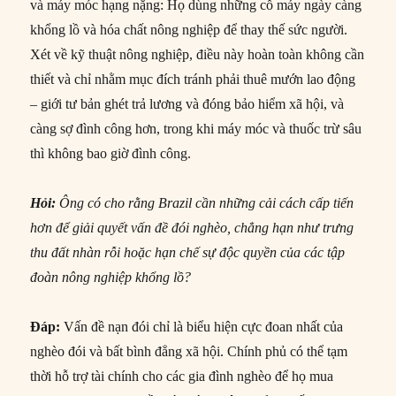
và máy móc hạng nặng: Họ dùng những cỗ máy ngày càng
khổng lồ và hóa chất nông nghiệp để thay thế sức người.
Xét về kỹ thuật nông nghiệp, điều này hoàn toàn không cần
thiết và chỉ nhằm mục đích tránh phải thuê mướn lao động
– giới tư bản ghét trả lương và đóng bảo hiểm xã hội, và
càng sợ đình công hơn, trong khi máy móc và thuốc trừ sâu
thì không bao giờ đình công.
Hỏi:
Ông có cho rằng Brazil cần những cải cách cấp tiến
hơn để giải quyết vấn đề đói nghèo, chẳng hạn như trưng
thu đất nhàn rỗi hoặc hạn chế sự độc quyền của các tập
đoàn nông nghiệp khổng lồ?
Đáp:
Vấn đề nạn đói chỉ là biểu hiện cực đoan nhất của
nghèo đói và bất bình đẳng xã hội. Chính phủ có thể tạm
thời hỗ trợ tài chính cho các gia đình nghèo để họ mua