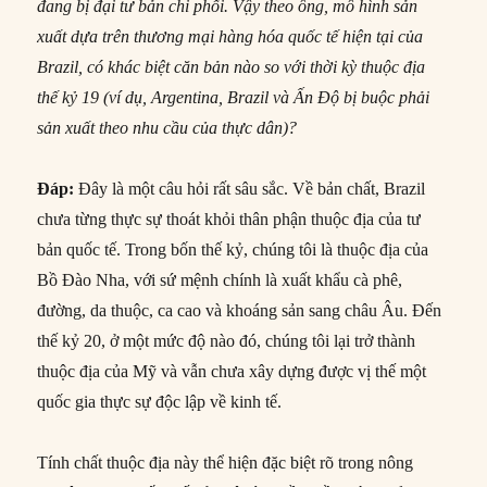
đang bị đại tư bản chi phối. Vậy theo ông, mô hình sản
xuất dựa trên thương mại hàng hóa quốc tế hiện tại của
Brazil,
có khác biệt căn bản nào so với thời kỳ thuộc địa
thế kỷ 19 (ví dụ, Argentina, Brazil và Ấn Độ bị buộc phải
sản xuất theo nhu cầu của thực dân)?
Đáp:
Đây là một câu hỏi rất sâu sắc. Về bản chất, Brazil
chưa từng thực sự thoát khỏi thân phận thuộc địa của tư
bản quốc tế. Trong bốn thế kỷ, chúng tôi là thuộc địa của
Bồ Đào Nha, với sứ mệnh chính là xuất khẩu cà phê,
đường, da thuộc, ca cao và khoáng sản sang châu Âu. Đến
thế kỷ 20, ở một mức độ nào đó, chúng tôi lại trở thành
thuộc địa của Mỹ và vẫn chưa xây dựng được vị thế một
quốc gia thực sự độc lập về kinh tế.
Tính chất thuộc địa này thể hiện đặc biệt rõ trong nông