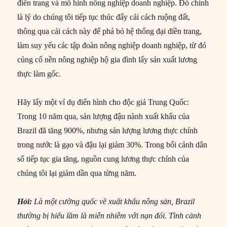
điền trang và mô hình nông nghiệp doanh nghiệp. Đó chính
là lý do chúng tôi tiếp tục thúc đẩy cải cách ruộng đất,
thông qua cải cách này để phá bỏ hệ thống đại điền trang,
làm suy yếu các tập đoàn nông nghiệp doanh nghiệp, từ đó
củng cố nền nông nghiệp hộ gia đình lấy sản xuất lương
thực làm gốc.
Hãy lấy một ví dụ điển hình cho độc giả Trung Quốc:
Trong 10 năm qua, sản lượng đậu nành xuất khẩu của
Brazil đã tăng 900%, nhưng sản lượng lương thực chính
trong nước là gạo và đậu lại giảm 30%. Trong bối cảnh dân
số tiếp tục gia tăng, nguồn cung lương thực chính của
chúng tôi lại giảm dần qua từng năm.
Hỏi:
Là một cường quốc về xuất khẩu nông sản, Brazil
thường bị hiểu lầm là miễn nhiễm với nạn đói. Tình cảnh