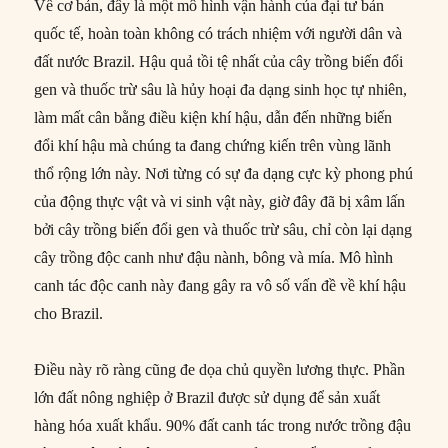
Về cơ bản, đây là một mô hình vận hành của đại tư bản
quốc tế, hoàn toàn không có trách nhiệm với người dân và
đất nước Brazil. Hậu quả tồi tệ nhất của cây trồng biến đổi
gen và thuốc trừ sâu là hủy hoại đa dạng sinh học tự nhiên,
làm mất cân bằng điều kiện khí hậu, dẫn đến những biến
đổi khí hậu mà chúng ta đang chứng kiến trên vùng lãnh
thổ rộng lớn này. Nơi từng có sự đa dạng cực kỳ phong phú
của động thực vật và vi sinh vật này, giờ đây đã bị xâm lấn
bởi cây trồng biến đổi gen và thuốc trừ sâu, chỉ còn lại dạng
cây trồng độc canh như đậu nành, bông và mía. Mô hình
canh tác độc canh này đang gây ra vô số vấn đề về khí hậu
cho Brazil.
Điều này rõ ràng cũng đe dọa chủ quyền lương thực. Phần
lớn đất nông nghiệp ở Brazil được sử dụng để sản xuất
hàng hóa xuất khẩu. 90% đất canh tác trong nước trồng đậu