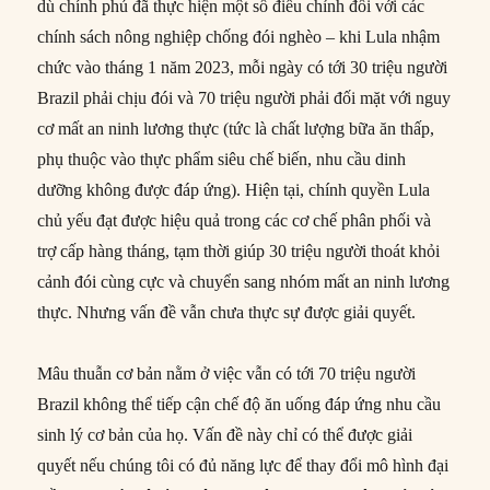
dù chính phủ đã thực hiện một số điều chỉnh đối với các
chính sách nông nghiệp chống đói nghèo – khi Lula nhậm
chức vào tháng 1 năm 2023, mỗi ngày có tới 30 triệu người
Brazil phải chịu đói và 70 triệu người phải đối mặt với nguy
cơ mất an ninh lương thực (tức là chất lượng bữa ăn thấp,
phụ thuộc vào thực phẩm siêu chế biến, nhu cầu dinh
dưỡng không được đáp ứng). Hiện tại, chính quyền Lula
chủ yếu đạt được hiệu quả trong các cơ chế phân phối và
trợ cấp hàng tháng, tạm thời giúp 30 triệu người thoát khỏi
cảnh đói cùng cực và chuyển sang nhóm mất an ninh lương
thực. Nhưng vấn đề vẫn chưa thực sự được giải quyết.
Mâu thuẫn cơ bản nằm ở việc vẫn có tới 70 triệu người
Brazil không thể tiếp cận chế độ ăn uống đáp ứng nhu cầu
sinh lý cơ bản của họ. Vấn đề này chỉ có thể được giải
quyết nếu chúng tôi có đủ năng lực để thay đổi mô hình đại