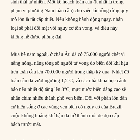
sinh thái tự nhiên. Một kế hoạch toàn cầu (ít nhất là trong
phạm vi phương Nam toàn cầu) cho việc tái trồng rừng quy
mô lớn là rất cấp thiết. Nếu không hành động ngay, nhân
loại sẽ phải đối mặt với nguy cơ tồn vong, và điều này
không hề được phóng đại.
Mùa hè năm ngoái, ở châu Âu đã có 75.000 người chết vì
nắng nóng, nâng tổng số người tử vong do biến đổi khí hậu
trên toàn cầu lên 700.000 người trong thập kỷ qua. Nhiệt độ
toàn cầu đã vượt ngưỡng 1,5°C, và các nhà khoa học cảnh
báo nếu nhiệt độ tăng lên 3°C, mực nước biển dâng cao sẽ
nhấn chìm nhiều thành phố ven biển. Đối với phần lớn dân
cư hiện sống ở các vùng ven biển có nguy cơ của Brazil,
cuộc khủng hoảng khí hậu đã trở thành mối đe dọa cấp
bách trước mắt.