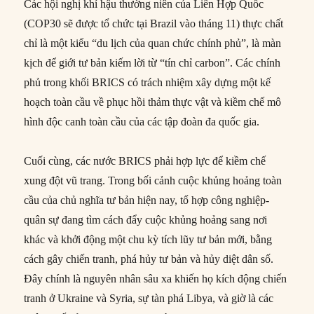
Các hội nghị khí hậu thường niên của Liên Hợp Quốc
(COP30 sẽ được tổ chức tại Brazil vào tháng 11) thực chất
chỉ là một kiểu “du lịch của quan chức chính phủ”, là màn
kịch để giới tư bản kiếm lời từ “tín chỉ carbon”. Các chính
phủ trong khối BRICS có trách nhiệm xây dựng một kế
hoạch toàn cầu về phục hồi thảm thực vật và kiềm chế mô
hình độc canh toàn cầu của các tập đoàn đa quốc gia.
Cuối cùng, các nước BRICS phải hợp lực để kiềm chế
xung đột vũ trang. Trong bối cảnh cuộc khủng hoảng toàn
cầu của chủ nghĩa tư bản hiện nay, tổ hợp công nghiệp-
quân sự đang tìm cách đẩy cuộc khủng hoảng sang nơi
khác và khởi động một chu kỳ tích lũy tư bản mới, bằng
cách gây chiến tranh, phá hủy tư bản và hủy diệt dân số.
Đây chính là nguyên nhân sâu xa khiến họ kích động chiến
tranh ở Ukraine và Syria, sự tàn phá Libya, và giờ là các