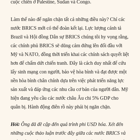
cuộc chiến ở Palestine, Sudan và Congo.
Làm thế nào để ngăn chặn tất cả những điều này? Chỉ các
nước BRICS mới có thể đoàn kết lại. Lực lượng cánh tả
Brazil và Hội đồng Dân sự BRICS chúng tôi hy vọng rằng,
các chính phủ BRICS sẽ dũng cảm đứng lên đối đầu với
Mỹ và NATO, đồng thời triển khai các chính sách quyết liệt
hơn để chấm dứt chiến tranh. Đây là cách duy nhất để cứu
lấy sinh mạng con người, bảo vệ hòa bình và đạt được một
nền hòa bình chân chính dựa trên việc phát triển năng lực
sản xuất và đáp ứng các nhu cầu cơ bản của người dân. Mỹ
hiện đang yêu cầu các nước châu Âu chi 5% GDP cho
quân bị. Hành động điên rồ này phải bị ngăn chặn.
Hỏi:
Ông đã đề cập đến quá trình phi USD hóa. Xét đến
những cuộc thảo luận trước đây giữa các nước BRICS và