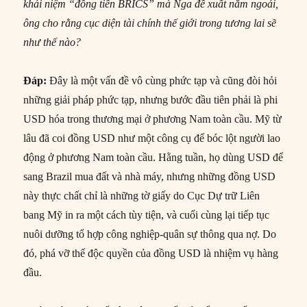
khái niệm “đồng tiền BRICS” mà Nga đề xuất năm ngoái,
ông cho rằng cục diện tài chính thế giới trong tương lai sẽ
như thế nào?
Đáp:
Đây là một vấn đề vô cùng phức tạp và cũng đòi hỏi
những giải pháp phức tạp, nhưng bước đầu tiên phải là phi
USD hóa trong thương mại ở phương Nam toàn cầu. Mỹ từ
lâu đã coi đồng USD như một công cụ để bóc lột người lao
động ở phương Nam toàn cầu. Hằng tuần, họ dùng USD để
sang Brazil mua đất và nhà máy, nhưng những đồng USD
này thực chất chỉ là những tờ giấy do Cục Dự trữ Liên
bang Mỹ in ra một cách tùy tiện, và cuối cùng lại tiếp tục
nuôi dưỡng tổ hợp công nghiệp-quân sự thông qua nợ. Do
đó, phá vỡ thế độc quyền của đồng USD là nhiệm vụ hàng
đầu.