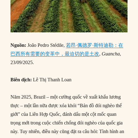
Nguồn:
João Pedro Stédile,
若昂·佩德罗·斯特迪勒：在
巴西所有需要的变革中，最迫切的是土改
,
Guancha
,
23/09/2025.
Biên dịch:
Lê Thị Thanh Loan
Năm 2025, Brazil – một cường quốc về xuất khẩu lương
thực – một lần nữa được xóa khỏi “Bản đồ đói nghèo thế
giới” của Liên Hợp Quốc, đánh dấu một cột mốc quan
trọng mới trong cuộc chiến chống đói nghèo của quốc gia
này. Tuy nhiên, điều này cũng đặt ra câu hỏi: Tình hình an