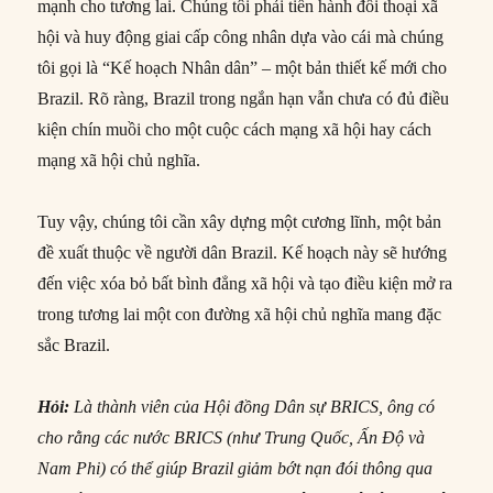
mạnh cho tương lai. Chúng tôi phải tiến hành đối thoại xã
hội và huy động giai cấp công nhân dựa vào cái mà chúng
tôi gọi là “Kế hoạch Nhân dân” – một bản thiết kế mới cho
Brazil. Rõ ràng, Brazil trong ngắn hạn vẫn chưa có đủ điều
kiện chín muồi cho một cuộc cách mạng xã hội hay cách
mạng xã hội chủ nghĩa.
Tuy vậy, chúng tôi cần xây dựng một cương lĩnh, một bản
đề xuất thuộc về người dân Brazil. Kế hoạch này sẽ hướng
đến việc xóa bỏ bất bình đẳng xã hội và tạo điều kiện mở ra
trong tương lai một con đường xã hội chủ nghĩa mang đặc
sắc Brazil.
Hỏi:
Là thành viên của Hội đồng Dân sự BRICS, ông có
cho rằng các nước BRICS (như Trung Quốc, Ấn Độ và
Nam Phi) có thể giúp Brazil giảm bớt nạn đói thông qua