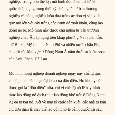
nghiệp. Trong bốn thế kỷ, mô hình đồn điền mà tư bản
quốc tế áp dụng trong thời kỳ chủ nghĩa tư bản thương
nghiệp và công nghiệp luôn dựa trên các đơn vị sản xuất
quy mô lớn với cây trồng độc canh để xuất khẩu, cùng lao
động nô lệ. Mô hình này được chủ nghĩa tư bản thương
nghiệp châu Âu áp dụng trên khắp phương Nam toàn cầu:
Từ Brazil, Mỹ Latinh, Nam Phi và nhiều nước châu Phi,
cho tới các khu vực ở Đông Nam Á nằm dưới sự kiểm soát
của Anh, Pháp, Hà Lan.
Mô hình nông nghiệp doanh nghiệp ngày nay chẳng qua
chỉ là phiên bản hiện đại hóa của đồn điền. Nó không còn
được gọi là “đồn điền” nữa, chỉ vì chế độ nô lệ hay hình
thức lao động nô dịch (như lao động khế ước ở Đông Nam
Á) đã bị bãi bỏ. Xét về mặt tổ chức sản xuất, các nhà tư bản
chỉ đơn giản là thay thế lao động nô lệ bằng thuốc trừ sâu