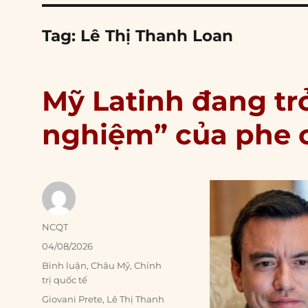
Tag:
Lê Thị Thanh Loan
Mỹ Latinh đang tr
nghiệm” của phe 
Author
NCQT
Posted
04/08/2026
on
Categories
Bình luận
,
Châu Mỹ
,
Chính
trị quốc tế
Tags
Giovani Prete
,
Lê Thị Thanh