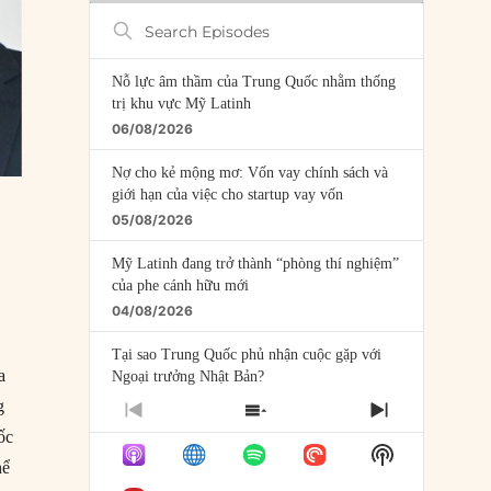
Search
Episodes
Nỗ lực âm thầm của Trung Quốc nhằm thống
trị khu vực Mỹ Latinh
06/08/2026
Nợ cho kẻ mộng mơ: Vốn vay chính sách và
giới hạn của việc cho startup vay vốn
05/08/2026
Mỹ Latinh đang trở thành “phòng thí nghiệm”
của phe cánh hữu mới
04/08/2026
Tại sao Trung Quốc phủ nhận cuộc gặp với
a
Ngoại trưởng Nhật Bản?
04/08/2026
g
PREVIOUS
SHOW
NEXT
ốc
EPISODE
EPISODES
EPISODE
Điểm mù chiến lược của Trump tại Thái Bình
Show
LIST
hể
Dương
Podcast