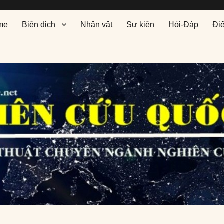
me
Biên dịch
Nhân vật
Sự kiện
Hỏi-Đáp
Đi