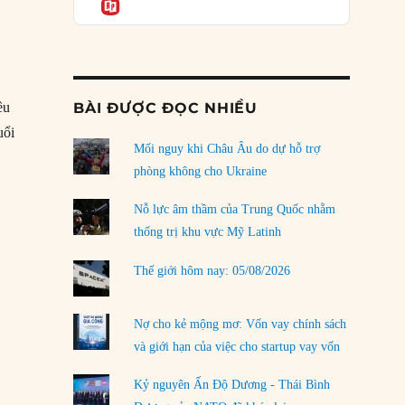
Informatio
03/08/2026
Đặt cược vào thất bại: Các quỹ đầu tư mạo
hiểm quốc gia và khía cạnh chính trị của vốn
rủi ro
02/08/2026
BÀI ĐƯỢC ĐỌC NHIỀU
ều
Làm thế nào để kết thúc Chiến tranh Iran?
uổi
Mối nguy khi Châu Âu do dự hỗ trợ
01/08/2026
phòng không cho Ukraine
ng trở thành “phòng thí nghiệm” của phe cánh hữu mới”
Chiến lược kế tiếp của Bắc Kinh ở Biển Đông
31/07/2026
Nỗ lực âm thầm của Trung Quốc nhằm
thống trị khu vực Mỹ Latinh
Trật tự thế giới mới: Các nước nhỏ sẽ luôn
phải chịu đựng?
Thế giới hôm nay: 05/08/2026
30/07/2026
Tập tìm cách chôn vùi bê bối chấn động vòng
Nợ cho kẻ mộng mơ: Vốn vay chính sách
tròn thân cận của mình
và giới hạn của việc cho startup vay vốn
29/07/2026
Kỷ nguyên Ấn Độ Dương - Thái Bình
LOAD MORE