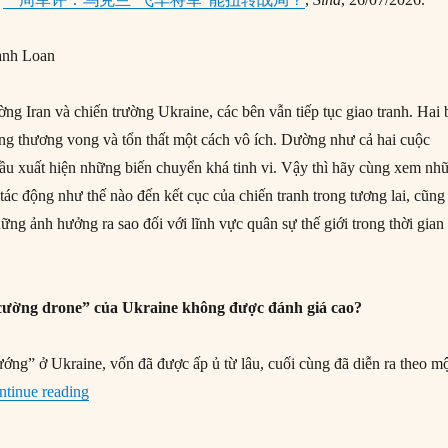
anh Loan
ường Iran và chiến trường Ukraine, các bên vẫn tiếp tục giao tranh. Hai
hững thương vong và tổn thất một cách vô ích. Dường như cả hai cuộc
đầu xuất hiện những biến chuyển khá tinh vi. Vậy thì hãy cùng xem nh
ẽ tác động như thế nào đến kết cục của chiến tranh trong tương lai, cũng
ững ảnh hưởng ra sao đối với lĩnh vực quân sự thế giới trong thời gian
u cường drone” của Ukraine không được đánh giá cao?
ướng” ở Ukraine, vốn đã được ấp ủ từ lâu, cuối cùng đã diễn ra theo m
“Chiến dịch ‘siêu cường drone’ có giúp Ukraine xoay ch
ntinue reading