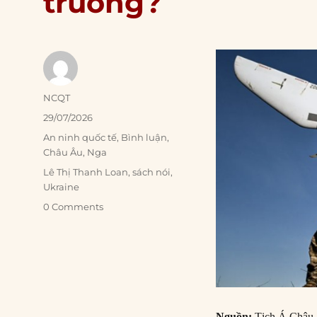
trường?
Author
NCQT
Posted
29/07/2026
on
Categories
An ninh quốc tế
,
Bình luận
,
Châu Âu
,
Nga
Tags
Lê Thị Thanh Loan
,
sách nói
,
Ukraine
0 Comments
Nguồn:
Tịch Á Châu