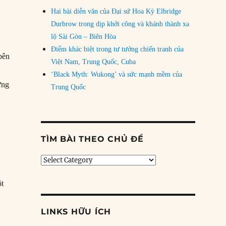
Hai bài diễn văn của Đại sứ Hoa Kỳ Elbridge
Durbrow trong dịp khởi công và khánh thành xa
lộ Sài Gòn – Biên Hòa
Điểm khác biệt trong tư tưởng chiến tranh của
 bên
Việt Nam, Trung Quốc, Cuba
‘Black Myth: Wukong’ và sức mạnh mềm của
ững
Trung Quốc
TÌM BÀI THEO CHỦ ĐỀ
Tìm
bài
theo
ột
chủ
uyển cục diện chiến trường?”
đề
LINKS HỮU ÍCH