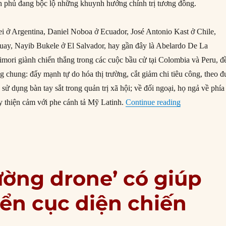
h phủ đang bộc lộ những khuynh hướng chính trị tương đồng.
ei ở Argentina, Daniel Noboa ở Ecuador, José Antonio Kast ở Chile,
uay, Nayib Bukele ở El Salvador, hay gần đây là Abelardo De La
imori giành chiến thắng trong các cuộc bầu cử tại Colombia và Peru, đ
 chung: đẩy mạnh tự do hóa thị trường, cắt giảm chi tiêu công, theo đ
sử dụng bàn tay sắt trong quản trị xã hội; về đối ngoại, họ ngả về phía
“Mỹ Latinh đa
 thiện cảm với phe cánh tả Mỹ Latinh.
Continue reading
ường drone’ có giúp
ển cục diện chiến