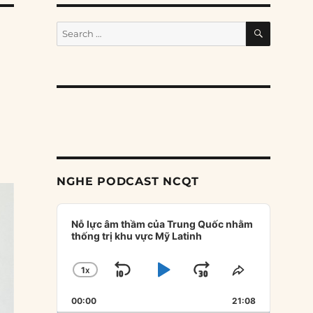
SEARCH
Search
for:
NGHE PODCAST NCQT
Audio
Player
Nỗ lực âm thầm của Trung Quốc nhằm
thống trị khu vực Mỹ Latinh
1
X
SKIP
PLAY
JUMP
CHANGE
SHARE
PLAYBACK
THIS
BACKWARD
PAUSE
FORWARD
00:00
RATE
21:08
EPISODE