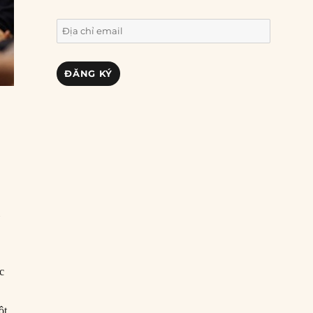
Địa
chỉ
email
ĐĂNG KÝ
i
c
ột