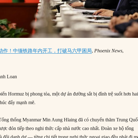
动作！中缅铁路年内开工，打破马六甲困局
,
Phoenix News
,
anh Loan
iển Hormuz bị phong tỏa, một dự án đường sắt bị đình trệ suốt hơn ha
 thúc đẩy mạnh mẽ.
 Tổng thống Myanmar Min Aung Hlaing đã có chuyến thăm Trung Quố
ược đón tiếp theo nghi thức cấp nhà nước cao nhất. Đoàn xe hộ tống
 đội danh dự — từng chi tiết trong nghi thức ngoại giao đều phát đi m