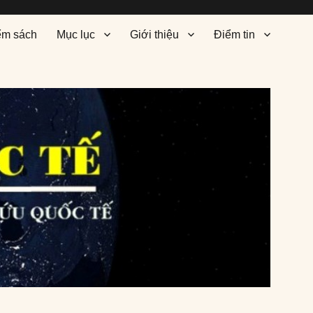
ểm sách
Mục lục
Giới thiệu
Điểm tin