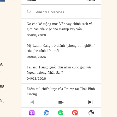
RATE
EPISODE
Search
Episodes
Nợ cho kẻ mộng mơ: Vốn vay chính sách và
giới hạn của việc cho startup vay vốn
05/08/2026
Mỹ Latinh đang trở thành “phòng thí nghiệm”
của phe cánh hữu mới
04/08/2026
 Á
Tại sao Trung Quốc phủ nhận cuộc gặp với
c
Ngoại trưởng Nhật Bản?
04/08/2026
áng
Điểm mù chiến lược của Trump tại Thái Bình
Dương
03/08/2026
ào,
PREVIOUS
SHOW
NEXT
EPISODE
EPISODES
EPISODE
Đặt cược vào thất bại: Các quỹ đầu tư mạo
Show
LIST
hiểm quốc gia và khía cạnh chính trị của vốn