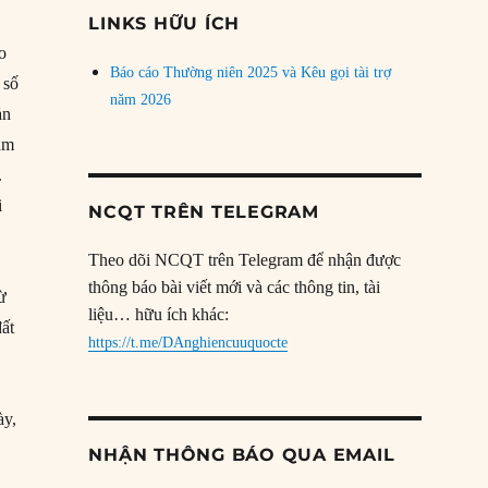
đề
LINKS HỮU ÍCH
o
Báo cáo Thường niên 2025 và Kêu gọi tài trợ
 số
năm 2026
ản
năm
.
i
NCQT TRÊN TELEGRAM
Theo dõi NCQT trên Telegram để nhận được
thông báo bài viết mới và các thông tin, tài
từ
liệu… hữu ích khác:
đất
https://t.me/DAnghiencuuquocte
ày,
NHẬN THÔNG BÁO QUA EMAIL