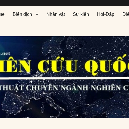
me
Biên dịch
Nhân vật
Sự kiện
Hỏi-Đáp
Đi