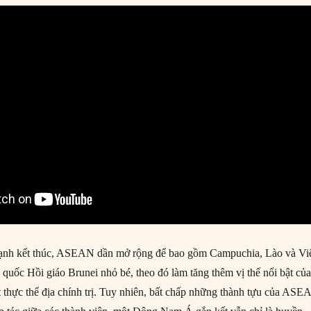
Lạnh kết thúc, ASEAN dần mở rộng để bao gồm Campuchia, Lào và Vi
uốc Hồi giáo Brunei nhỏ bé, theo đó làm tăng thêm vị thế nổi bật củ
hực thể địa chính trị. Tuy nhiên, bất chấp những thành tựu của ASE