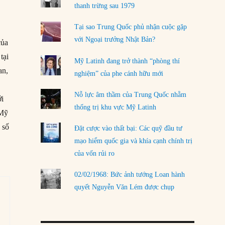
LOAD MORE
thanh trừng sau 1979
Tại sao Trung Quốc phủ nhận cuộc gặp
với Ngoại trưởng Nhật Bản?
của
tại
Mỹ Latinh đang trở thành “phòng thí
an,
nghiệm” của phe cánh hữu mới
Nỗ lực âm thầm của Trung Quốc nhằm
ới
thống trị khu vực Mỹ Latinh
 Mỹ
 số
Đặt cược vào thất bại: Các quỹ đầu tư
n
mạo hiểm quốc gia và khía cạnh chính trị
của vốn rủi ro
02/02/1968: Bức ảnh tướng Loan hành
quyết Nguyễn Văn Lém được chụp