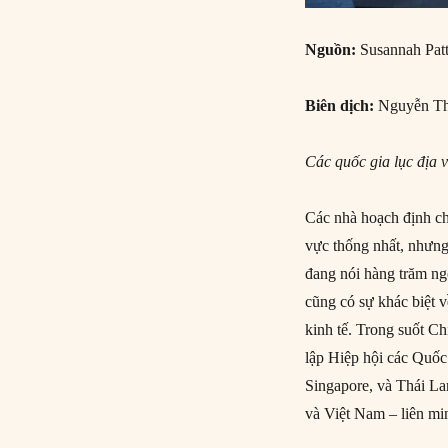
Nguồn:
Susannah Patt
Biên dịch:
Nguyễn Th
Các quốc gia lục địa 
Các nhà hoạch định c
vực thống nhất, nhưng
đang nói hàng trăm ng
cũng có sự khác biệt về
kinh tế. Trong suốt C
lập Hiệp hội các Quố
Singapore, và Thái L
và Việt Nam – liên m