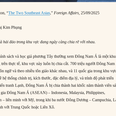
on, “
The Two Southeast Asias
,”
Foreign Affairs,
25/09/2025
ị Kim Phụng
và hải đảo trong khu vực đang ngày càng chia rẽ với nhau.
hính sách và học giả phương Tây thường xem Đông Nam Á là một khu
 trên thực tế, khu vực này luôn bị chia cắt. 700 triệu người Đông Nam
ôn ngữ và theo nhiều tôn giáo khác nhau, và 11 quốc gia trong khu vự
 hệ thống chính trị, kích thước, đặc điểm địa lý, và trình độ phát triển
hiến tranh Lạnh, Đông Nam Á bị chia thành hai khối: năm thành viên s
c gia Đông Nam Á (ASEAN) – Indonesia, Malaysia, Philippines,
an – liên minh với Mỹ, trong khi ba nước Đông Dương – Campuchia, L
inh với Trung Quốc hoặc Liên Xô.