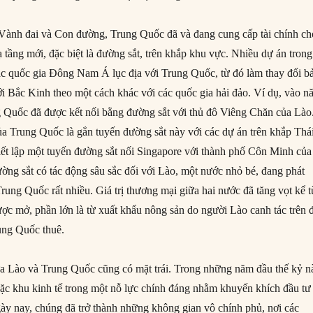
Vành đai và Con đường, Trung Quốc đã và đang cung cấp tài chính ch
ạ tầng mới, đặc biệt là đường sắt, trên khắp khu vực. Nhiều dự án trong
 các quốc gia Đông Nam Á lục địa với Trung Quốc, từ đó làm thay đổi b
ới Bắc Kinh theo một cách khác với các quốc gia hải đảo. Ví dụ, vào 
 Quốc đã được kết nối bằng đường sắt với thủ đô Viêng Chăn của Lào
a Trung Quốc là gắn tuyến đường sắt này với các dự án trên khắp Thá
iết lập một tuyến đường sắt nối Singapore với thành phố Côn Minh của
ng sắt có tác động sâu sắc đối với Lào, một nước nhỏ bé, đang phát
rung Quốc rất nhiều. Giá trị thương mại giữa hai nước đã tăng vọt kể 
ược mở, phần lớn là từ xuất khẩu nông sản do người Lào canh tác trên 
ung Quốc thuê.
ữa Lào và Trung Quốc cũng có mặt trái. Trong những năm đầu thế kỷ n
đặc khu kinh tế trong một nỗ lực chính đáng nhằm khuyến khích đầu tư
y nay, chúng đã trở thành những không gian vô chính phủ, nơi các