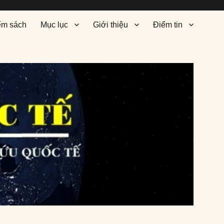
ểm sách
Mục lục
Giới thiệu
Điểm tin