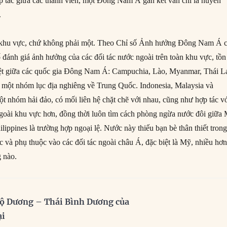
ợp tác giữa các thành viên, một Đông Nam Á gắn kết vẫn chỉ là huyền
.
ai khu vực, chứ không phải một. Theo Chỉ số Ảnh hưởng Đông Nam Á 
đánh giá ảnh hưởng của các đối tác nước ngoài trên toàn khu vực, tồn 
biệt giữa các quốc gia Đông Nam Á: Campuchia, Lào, Myanmar, Thái L
 một nhóm lục địa nghiêng về Trung Quốc. Indonesia, Malaysia và
ột nhóm hải đảo, có mối liên hệ chặt chẽ với nhau, cũng như hợp tác v
goài khu vực hơn, đồng thời luôn tìm cách phòng ngừa nước đôi giữa
ippines là trường hợp ngoại lệ. Nước này thiếu bạn bè thân thiết trong
à phụ thuộc vào các đối tác ngoài châu Á, đặc biệt là Mỹ, nhiều hơ
g nào.
ộ Dương – Thái Bình Dương của
ại