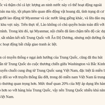
 và thậm chí cả lực lượng an ninh nước này có thể hoạt động ngoài
án ma túy, tội phạm liên quan đến động vật hoang dã, tình trạng di cư
gười lao động từ Myanmar và các nước láng giềng khác, và lừa đảo m
khu vực này. Trên thực tế, Lào không có chủ quyền hoàn toàn đối với
 mình. Trong khi đó, tại Myanmar, nội chiến đã làm chậm tiến độ các d
 sắt nhằm kết nối Trung Quốc với Ấn Độ Dương, nhưng một đường ố
c hoạt động bất chấp giao tranh ác liệt.
 có truyền thống e ngại ảnh hưởng của Trung Quốc, cũng đã thu hút
hân từ Trung Quốc do cuộc thương chiến giữa Washington và Bắc Kinh
uyển chuỗi cung ứng từ Trung Quốc sang Việt Nam, đặc biệt là miền 
y đổi so với truyền thống lâu đời, trong đó miền nam Việt Nam là trun
ao thương quan trọng hơn. Mức thuế quan 20% của Mỹ áp dụng lên hà
p hơn so với hàng hóa Trung Quốc, vậy nên Trung Quốc nhiều khả nă
 Việt Nam.