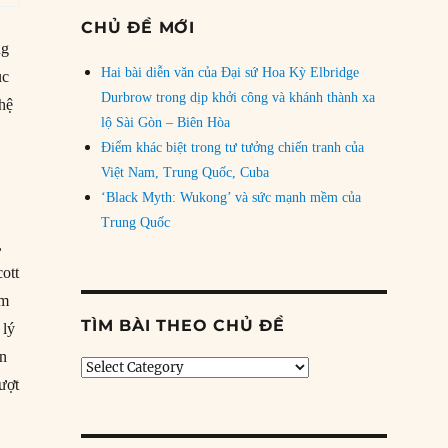
CHỦ ĐỀ MỚI
ng
Hai bài diễn văn của Đại sứ Hoa Kỳ Elbridge
ục
Durbrow trong dịp khởi công và khánh thành xa
hệ
lộ Sài Gòn – Biên Hòa
Điểm khác biệt trong tư tưởng chiến tranh của
Việt Nam, Trung Quốc, Cuba
‘Black Myth: Wukong’ và sức mạnh mềm của
Trung Quốc
,
ott
ểm
TÌM BÀI THEO CHỦ ĐỀ
 lý
ạn
Tìm
ượt
bài
theo
chủ