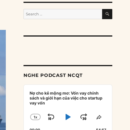
SEARCH
Search
for:
NGHE PODCAST NCQT
Audio
Player
Nợ cho kẻ mộng mơ: Vốn vay chính
sách và giới hạn của việc cho startup
vay vốn
1
X
SKIP
PLAY
JUMP
CHANGE
SHARE
PLAYBACK
THIS
BACKWARD
PAUSE
FORWARD
00:00
54:57