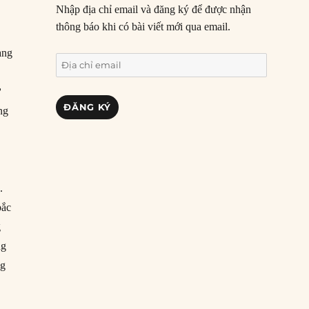
Nhập địa chỉ email và đăng ký để được nhận
thông báo khi có bài viết mới qua email.
ạng
Địa
chỉ
ự
email
ĐĂNG KÝ
ng
.
bắc
g
ng
ng