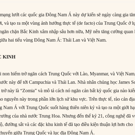
 mạng lưới các quốc gia Đông Nam Á này dự kiến sẽ ngày càng gia tă
i, và tạo ra một vùng ảnh hưởng thực tế (de facto) của Trung Quốc ở l
găn chặn Bắc Kinh xâm nhập sâu hơn nữa, Mỹ nên tăng cường quan 
 giữa hai tiểu vùng Đông Nam Á: Thái Lan và Việt Nam.
C KINH
i non hiểm trở ngăn cách Trung Quốc với Lào, Myanmar, và Việt Nam
nước này để tới Campuchia và Thái Lan. Nhà nhân chủng học James Sc
m trở này là “Zomia” và mô tả cách nó ngăn cản bất kỳ quốc gia nào ki
o nguyên này trong phần lớn lịch sử khu vực. Trên thực tế, rào cản địa
g Nam Á với Trung Quốc suốt hàng thiên niên kỷ và tạo ra một giới h
trướng của nhà nước Trung Hoa. Nhưng đến thế kỷ 21, công nghệ đã v
, đường sắt và các đặc khu kinh tế đã tạo điều kiện thuận lợi hơn cho
 chuyển giữa Trung Quốc và lục địa Đông Nam Á.