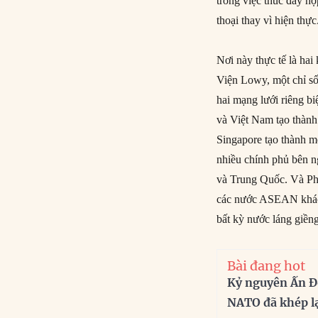
trong việc thúc đẩy h
thoại thay vì hiện thực
Nơi này thực tế là h
Viện Lowy, một chỉ số 
hai mạng lưới riêng 
và Việt Nam tạo thành
Singapore tạo thành m
nhiều chính phủ bên n
và Trung Quốc. Và Phil
các nước ASEAN khác v
bất kỳ nước láng giền
Bài đang hot
Kỷ nguyên Ấn Đ
NATO đã khép l