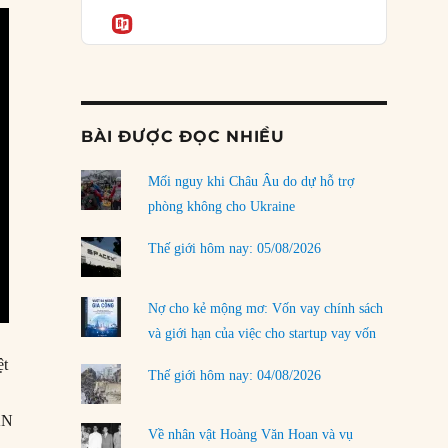
Podcast
rủi ro
Informatio
02/08/2026
Làm thế nào để kết thúc Chiến tranh Iran?
01/08/2026
BÀI ĐƯỢC ĐỌC NHIỀU
Chiến lược kế tiếp của Bắc Kinh ở Biển Đông
31/07/2026
Mối nguy khi Châu Âu do dự hỗ trợ
Trật tự thế giới mới: Các nước nhỏ sẽ luôn
phòng không cho Ukraine
phải chịu đựng?
30/07/2026
Thế giới hôm nay: 05/08/2026
Tập tìm cách chôn vùi bê bối chấn động vòng
tròn thân cận của mình
Nợ cho kẻ mộng mơ: Vốn vay chính sách
29/07/2026
và giới hạn của việc cho startup vay vốn
ệt
Chiến dịch ‘siêu cường drone’ có giúp
Thế giới hôm nay: 04/08/2026
Ukraine xoay chuyển cục diện chiến trường?
a
29/07/2026
AN
Về nhân vật Hoàng Văn Hoan và vụ