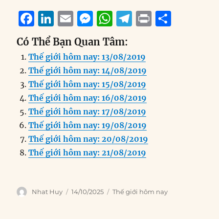
F
Li
E
M
W
T
P
S
a
n
m
e
h
el
ri
h
Có Thể Bạn Quan Tâm:
c
k
ai
ss
at
e
n
a
Thế giới hôm nay: 13/08/2019
e
e
l
e
s
g
t
re
Thế giới hôm nay: 14/08/2019
b
d
n
A
r
Thế giới hôm nay: 15/08/2019
o
I
g
p
a
Thế giới hôm nay: 16/08/2019
o
n
er
p
m
Thế giới hôm nay: 17/08/2019
k
Thế giới hôm nay: 19/08/2019
Thế giới hôm nay: 20/08/2019
Thế giới hôm nay: 21/08/2019
Author
Posted
Categories
Nhat Huy
14/10/2025
Thế giới hôm nay
on