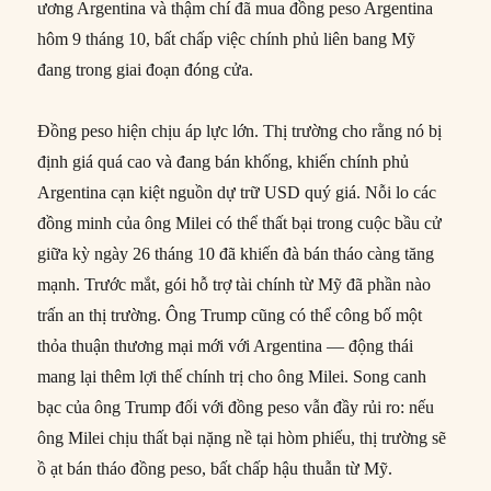
ương Argentina và thậm chí đã mua đồng peso Argentina
hôm 9 tháng 10, bất chấp việc chính phủ liên bang Mỹ
đang trong giai đoạn đóng cửa.
Đồng peso hiện chịu áp lực lớn. Thị trường cho rằng nó bị
định giá quá cao và đang bán khống, khiến chính phủ
Argentina cạn kiệt nguồn dự trữ USD quý giá. Nỗi lo các
đồng minh của ông Milei có thể thất bại trong cuộc bầu cử
giữa kỳ ngày 26 tháng 10 đã khiến đà bán tháo càng tăng
mạnh. Trước mắt, gói hỗ trợ tài chính từ Mỹ đã phần nào
trấn an thị trường. Ông Trump cũng có thể công bố một
thỏa thuận thương mại mới với Argentina — động thái
mang lại thêm lợi thế chính trị cho ông Milei. Song canh
bạc của ông Trump đối với đồng peso vẫn đầy rủi ro: nếu
ông Milei chịu thất bại nặng nề tại hòm phiếu, thị trường sẽ
ồ ạt bán tháo đồng peso, bất chấp hậu thuẫn từ Mỹ.