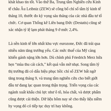
khát khao tin tốt. Vào thứ Ba, Trung tâm Nghiên cứu Kinh
tế châu Âu Leibniz (ZEW) sẽ công bố chỉ số tâm lý kinh tế
tháng 10, thước đo kỳ vọng sáu tháng của các nhà đầu tư tổ
chức. Cơ quan Thống kê Liên bang Đức (Destatis) cũng sẽ
xác nhận tỷ lệ lạm phát tháng 9 ở mức 2,4%.
Là nền kinh tế lớn nhất khu vực eurozone, Đức đã trải qua
nhiều năm tăng trưởng yếu. Các mức thuế của Mỹ càng
khiến gánh nặng lớn hơn. Dù chính phủ Friedrich Merz hứa
hẹn “mùa thu cải cách,” kết quả vẫn mờ nhạt. Song tâm lý
thị trường đã có dấu hiệu phục hồi: chỉ số ZEW bất ngờ
tăng trong tháng 9, và trung tâm nghiên cứu cho biết giới
đầu tư đang lạc quan trong thận trọng. Triển vọng của các
ngành xuất khẩu chủ lực như ô tô, hóa chất, và dược phẩm
cũng được cải thiện. Dữ liệu hôm nay sẽ cho thấy liệu niềm
hy vọng đó có tiếp tục duy trì hay không.