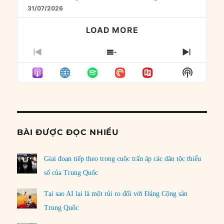
31/07/2026
LOAD MORE
PREVIOUS
SHOW
NEXT
EPISODE
EPISODES
EPISO
Show
LIST
Podcast
Informat
BÀI ĐƯỢC ĐỌC NHIỀU
Giai đoạn tiếp theo trong cuộc trấn áp các dân tộc thiểu
số của Trung Quốc
Tại sao AI lại là một rủi ro đối với Đảng Cộng sản
Trung Quốc