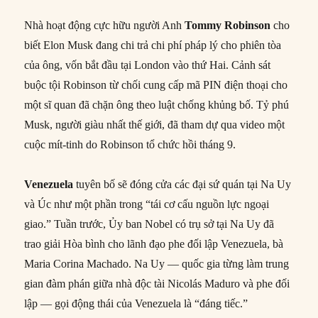
Nhà hoạt động cực hữu người Anh
Tommy Robinson
cho
biết Elon Musk đang chi trả chi phí pháp lý cho phiên tòa
của ông, vốn bắt đầu tại London vào thứ Hai. Cảnh sát
buộc tội Robinson từ chối cung cấp mã PIN điện thoại cho
một sĩ quan đã chặn ông theo luật chống khủng bố. Tỷ phú
Musk, người giàu nhất thế giới, đã tham dự qua video một
cuộc mít-tinh do Robinson tổ chức hồi tháng 9.
Venezuela
tuyên bố sẽ đóng cửa các đại sứ quán tại Na Uy
và Úc như một phần trong “tái cơ cấu nguồn lực ngoại
giao.” Tuần trước, Ủy ban Nobel có trụ sở tại Na Uy đã
trao giải Hòa bình cho lãnh đạo phe đối lập Venezuela, bà
Maria Corina Machado. Na Uy — quốc gia từng làm trung
gian đàm phán giữa nhà độc tài Nicolás Maduro và phe đối
lập — gọi động thái của Venezuela là “đáng tiếc.”