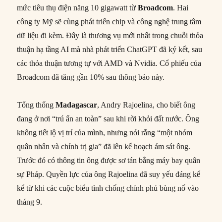
mức tiêu thụ điện năng 10 gigawatt từ
Broadcom
. Hai
công ty Mỹ sẽ cùng phát triển chip và công nghệ trung tâm
dữ liệu đi kèm. Đây là thương vụ mới nhất trong chuỗi thỏa
thuận hạ tầng AI mà nhà phát triển ChatGPT đã ký kết, sau
các thỏa thuận tương tự với AMD và Nvidia. Cổ phiếu của
Broadcom đã tăng gần 10% sau thông báo này.
Tổng thống
Madagascar
, Andry Rajoelina, cho biết ông
đang ở nơi “trú ẩn an toàn” sau khi rời khỏi đất nước. Ông
không tiết lộ vị trí của mình, nhưng nói rằng “một nhóm
quân nhân và chính trị gia” đã lên kế hoạch ám sát ông.
Trước đó có thông tin ông được sơ tán bằng máy bay quân
sự Pháp. Quyền lực của ông Rajoelina đã suy yếu đáng kể
kể từ khi các cuộc biểu tình chống chính phủ bùng nổ vào
tháng 9.