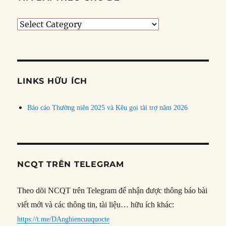
Tìm
bài
theo
chủ
đề
LINKS HỮU ÍCH
Báo cáo Thường niên 2025 và Kêu gọi tài trợ năm 2026
NCQT TRÊN TELEGRAM
Theo dõi NCQT trên Telegram để nhận được thông báo bài
viết mới và các thông tin, tài liệu… hữu ích khác:
https://t.me/DAnghiencuuquocte