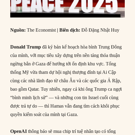
Nguồn
:
The Economist
|
Biên dịch
:
Đỗ Đặng Nhật Huy
Donald Trump
đã ký bản kế hoạch hòa bình Trung Đông
của mình, với mục tiêu xây dựng trên nền tảng thỏa thuận
ngừng bắn ở Gaza để hướng tới ổn định khu vực. Tổng
thống Mỹ vừa tham dự hội nghị thượng đỉnh tại Ai Cập
cùng các nhà lãnh đạo từ châu Âu và các quốc gia Ả Rập,
bao gồm Qatar. Tuy nhiên, ngay cả khi ông Trump ca ngợi
“bình minh lịch sử” — và những con tin Israel cuối cùng
được trả tự do — thì Hamas vẫn đang tìm cách khôi phục
quyền kiểm soát của mình tại Gaza.
OpenAI
thông báo sẽ mua chip trí tuệ nhân tạo có tổng