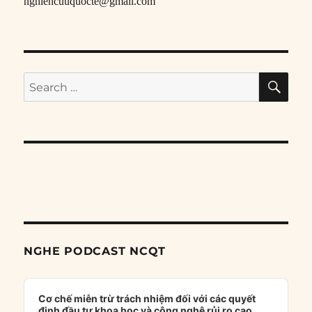
nghiencuuquocte@gmail.com
SE
Search
for:
NGHE PODCAST NCQT
Audio
Player
Cơ chế miễn trừ trách nhiệm đối với các quyết
định đầu tư khoa học và công nghệ rủi ro cao