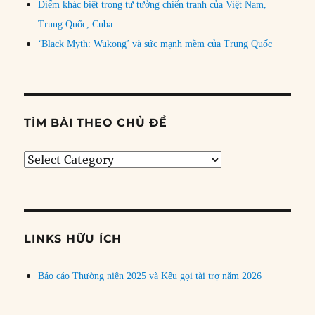
Điểm khác biệt trong tư tưởng chiến tranh của Việt Nam,
Trung Quốc, Cuba
‘Black Myth: Wukong’ và sức mạnh mềm của Trung Quốc
TÌM BÀI THEO CHỦ ĐỀ
Tìm
bài
theo
chủ
đề
LINKS HỮU ÍCH
Báo cáo Thường niên 2025 và Kêu gọi tài trợ năm 2026