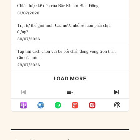
Chiến lược kế tiếp của Bắc Kinh ở Biển Đông
31/07/2026
Trật tự thế giới mới: Các nước nhỏ sẽ luôn phải chịu
đựng?
30/07/2026
Tập tìm cách chôn vùi bê bối chấn động vòng tròn thân
cận của mình
29/07/2026
LOAD MORE
PREVIOUS
SHOW
NEXT
EPISODE
EPISODES
EPISO
Show
LIST
Podcast
Informat