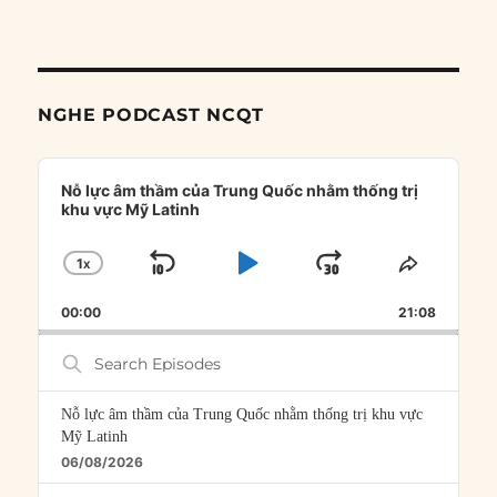
NGHE PODCAST NCQT
Audio
Player
Nỗ lực âm thầm của Trung Quốc nhằm thống trị
khu vực Mỹ Latinh
1
X
SKIP
PLAY
JUMP
CHANGE
SHARE
PLAYBACK
THIS
BACKWARD
PAUSE
FORWARD
00:00
RATE
21:08
EPISOD
Search
Episodes
Nỗ lực âm thầm của Trung Quốc nhằm thống trị khu vực
Mỹ Latinh
06/08/2026