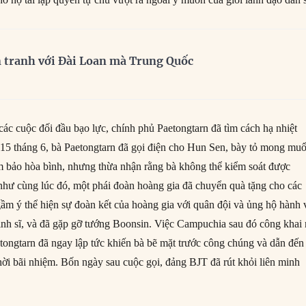
n tranh với Đài Loan mà Trung Quốc
các cuộc đối đầu bạo lực, chính phủ Paetongtarn đã tìm cách hạ nhiệt
15 tháng 6, bà Paetongtarn đã gọi điện cho Hun Sen, bày tỏ mong mu
ảm bảo hòa bình, nhưng thừa nhận rằng bà không thể kiểm soát được
hư cùng lúc đó, một phái đoàn hoàng gia đã chuyển quà tặng cho các
 ngầm ý thể hiện sự đoàn kết của hoàng gia với quân đội và ủng hộ hành 
inh sĩ, và đã gặp gỡ tướng Boonsin. Việc Campuchia sau đó công khai 
tongtarn đã ngay lập tức khiến bà bẽ mặt trước công chúng và dẫn đến
thời bãi nhiệm. Bốn ngày sau cuộc gọi, đảng BJT đã rút khỏi liên minh