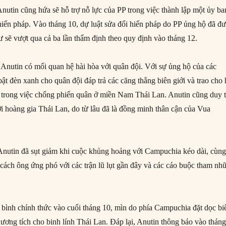
 Anutin cũng hứa sẽ hỗ trợ nỗ lực của PP trong việc thành lập một ủy ba
 hiến pháp. Vào tháng 10, dự luật sửa đổi hiến pháp do PP ủng hộ đã đ
ư sẽ vượt qua cả ba lần thẩm định theo quy định vào tháng 12.
 Anutin có mối quan hệ hài hòa với quân đội. Với sự ủng hộ của các
bật đèn xanh cho quân đội đáp trả các căng thẳng biên giới và trao cho
 trong việc chống phiến quân ở miền Nam Thái Lan. Anutin cũng duy t
ới hoàng gia Thái Lan, do từ lâu đã là đồng minh thân cận của Vua
 Anutin đã sụt giảm khi cuộc khủng hoảng với Campuchia kéo dài, cùn
 cách ông ứng phó với các trận lũ lụt gần đây và các cáo buộc tham nh
 bình chính thức vào cuối tháng 10, mìn do phía Campuchia đặt dọc bi
thương tích cho binh lính Thái Lan. Đáp lại, Anutin thông báo vào thán