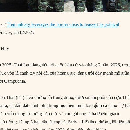
s, “
Thai military leverages the border crisis to reassert its political
 Forum
, 21/12/2025
g Huy
m 2025, Thái Lan đang tiến tới cuộc bầu cử vào tháng 2 năm 2026, tron
 lực vốn là cánh tay nối dài của hoàng gia, đang trỗi dậy mạnh mẽ giữa
ới Campuchia.
u Thai (PT) theo đường lối trung dung, dưới sự chi phối của cựu Thủ
tra, đã dẫn dắt chính phủ trong một liên minh bao gồm cả đảng Tự hà
JT) vốn mang tư tưởng bảo thủ, và con gái ông là bà Paetongtarn
hủ tướng. Đảng Nhân dân (People’s Party – PP) theo đường lối tiến bộ
số ghế trong cuộc bầu cử năm 2023, đứng đầu phe đối lập.