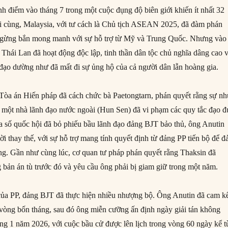
nh điểm vào tháng 7 trong một cuộc đụng độ biên giới khiến ít nhất 32
i cùng, Malaysia, với tư cách là Chủ tịch ASEAN 2025, đã đàm phán
ngừng bắn mong manh với sự hỗ trợ từ Mỹ và Trung Quốc. Nhưng vào
 Thái Lan đã hoạt động độc lập, tinh thần dân tộc chủ nghĩa dâng cao 
đạo dường như đã mất đi sự ủng hộ của cả người dân lẫn hoàng gia.
Tòa án Hiến pháp đã cách chức bà Paetongtarn, phán quyết rằng sự n
 một nhà lãnh đạo nước ngoài (Hun Sen) đã vi phạm các quy tắc đạo đ
a số quốc hội đã bỏ phiếu bầu lãnh đạo đảng BJT bảo thủ, ông Anutin
i thay thế, với sự hỗ trợ mang tính quyết định từ đảng PP tiến bộ để 
ng. Gần như cùng lúc, cơ quan tư pháp phán quyết rằng Thaksin đã
bản án tù trước đó và yêu cầu ông phải bị giam giữ trong một năm.
của PP, đảng BJT đã thực hiện nhiều nhượng bộ. Ông Anutin đã cam k
g vòng bốn tháng, sau đó ông miễn cưỡng ấn định ngày giải tán không
g 1 năm 2026, với cuộc bầu cử được lên lịch trong vòng 60 ngày kể t