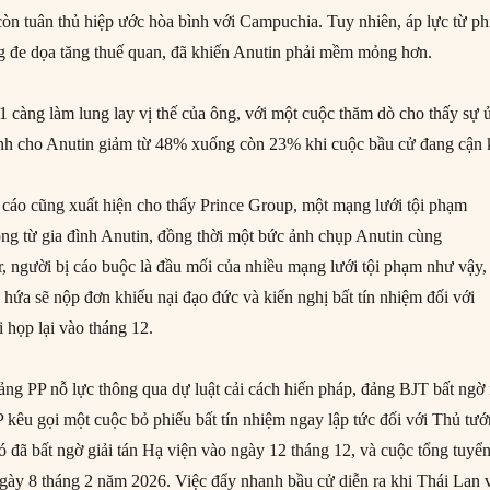
òn tuân thủ hiệp ước hòa bình với Campuchia. Tuy nhiên, áp lực từ ph
 đe dọa tăng thuế quan, đã khiến Anutin phải mềm mỏng hơn.
11 càng làm lung lay vị thế của ông, với một cuộc thăm dò cho thấy sự 
nh cho Anutin giảm từ 48% xuống còn 23% khi cuộc bầu cử đang cận 
 cáo cũng xuất hiện cho thấy Prince Group, một mạng lưới tội phạm
ng từ gia đình Anutin, đồng thời một bức ảnh chụp Anutin cùng
 người bị cáo buộc là đầu mối của nhiều mạng lưới tội phạm như vậy,
 hứa sẽ nộp đơn khiếu nại đạo đức và kiến nghị bất tín nhiệm đối với
 họp lại vào tháng 12.
ảng PP nỗ lực thông qua dự luật cải cách hiến pháp, đảng BJT bất ngờ 
P kêu gọi một cuộc bỏ phiếu bất tín nhiệm ngay lập tức đối với Thủ tướ
ó đã bất ngờ giải tán Hạ viện vào ngày 12 tháng 12, và cuộc tổng tuyể
gày 8 tháng 2 năm 2026. Việc đẩy nhanh bầu cử diễn ra khi Thái Lan 