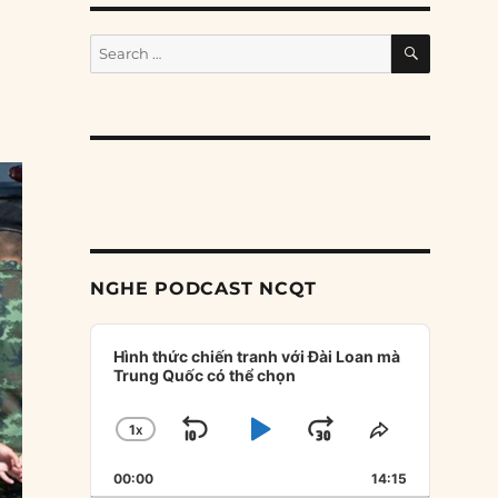
SEARCH
Search
for:
NGHE PODCAST NCQT
Audio
Player
Hình thức chiến tranh với Đài Loan mà
Trung Quốc có thể chọn
1
X
SKIP
PLAY
JUMP
CHANGE
SHARE
PLAYBACK
THIS
BACKWARD
PAUSE
FORWARD
00:00
RATE
14:15
EPISODE