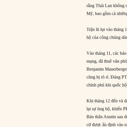
rằng Thái Lan không c
Mỹ, bao gồm cả những
Trận lũ lụt vào tháng 
hộ của công chúng dà
Vào tháng 11, các báo
mạng, đã thuê văn phò
Benjamin Mauerberger,
cũng bị rò rỉ. Đảng PT
chính phủ khi quốc hội
Khi tháng 12 đến và đ
lại sự ủng hộ, khiến P
Bản thân Anutin sau đ
cử được ấn định vào n