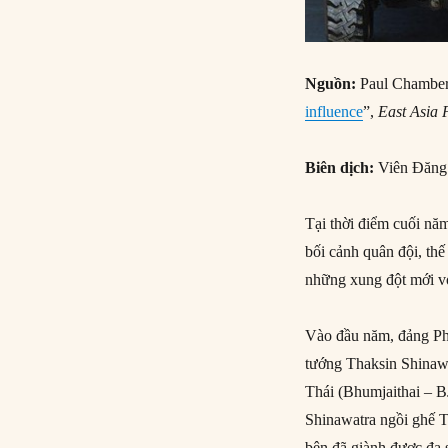
Nguồn:
Paul Chamber
influence
”,
East Asia
Biên dịch:
Viên Đăn
Tại thời điểm cuối nă
bối cảnh quân đội, thế
những xung đột mới v
Vào đầu năm, đảng Phe
tướng Thaksin Shinawa
Thái (Bhumjaithai – B
Shinawatra ngồi ghế T
bên đã giành được đa 