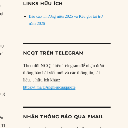
LINKS HỮU ÍCH
n
ược
Báo cáo Thường niên 2025 và Kêu gọi tài trợ
năm 2026
 họ
NCQT TRÊN TELEGRAM
rì
Theo dõi NCQT trên Telegram để nhận được
thông báo bài viết mới và các thông tin, tài
liệu… hữu ích khác:
g
https://t.me/DAnghiencuuquocte
ũng
NHẬN THÔNG BÁO QUA EMAIL
ên
g 11