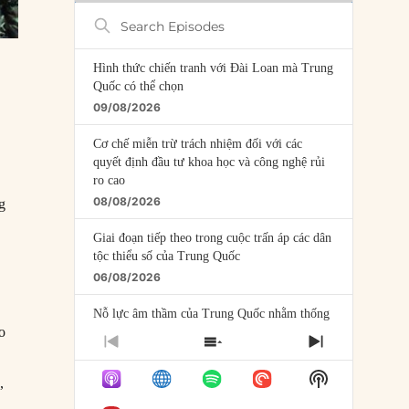
Search
Episodes
Hình thức chiến tranh với Đài Loan mà Trung
Quốc có thể chọn
09/08/2026
Cơ chế miễn trừ trách nhiệm đối với các
quyết định đầu tư khoa học và công nghệ rủi
ro cao
08/08/2026
g
Giai đoạn tiếp theo trong cuộc trấn áp các dân
tộc thiểu số của Trung Quốc
06/08/2026
Nỗ lực âm thầm của Trung Quốc nhằm thống
o
trị khu vực Mỹ Latinh
PREVIOUS
SHOW
NEXT
06/08/2026
EPISODE
EPISODES
EPISODE
Show
,
LIST
Nợ cho kẻ mộng mơ: Vốn vay chính sách và
Podcast
giới hạn của việc cho startup vay vốn