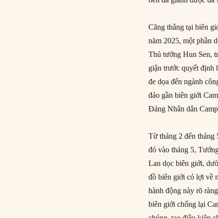
Căng thẳng tại biên g
năm 2025, một phần d
Thủ tướng Hun Sen, tr
giận trước quyết định
đe dọa đến ngành công
đảo gần biên giới Cam
Đảng Nhân dân Campu
Từ tháng 2 đến tháng 
đó vào tháng 5, Tướn
Lan dọc biên giới, dư
đồ biên giới có lợi v
hành động này rõ ràng
biên giới chống lại C
chúng, tạo điều kiện c