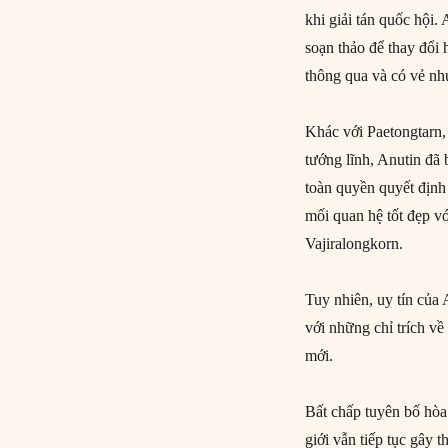
khi giải tán quốc hội.
soạn thảo để thay đổi
thông qua và có vẻ nh
Khác với Paetongtarn,
tướng lĩnh, Anutin đã 
toàn quyền quyết định
mối quan hệ tốt đẹp v
Vajiralongkorn.
Tuy nhiên, uy tín của
với những chỉ trích về
mới.
Bất chấp tuyên bố hòa
giới vẫn tiếp tục gây 