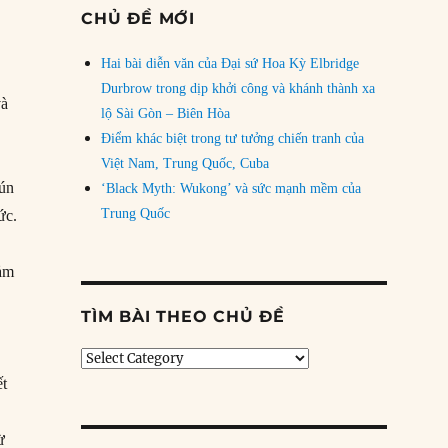
CHỦ ĐỀ MỚI
Hai bài diễn văn của Đại sứ Hoa Kỳ Elbridge
Durbrow trong dịp khởi công và khánh thành xa
và
lộ Sài Gòn – Biên Hòa
Điểm khác biệt trong tư tưởng chiến tranh của
Việt Nam, Trung Quốc, Cuba
hún
‘Black Myth: Wukong’ và sức mạnh mềm của
Trung Quốc
ức.
đảm
TÌM BÀI THEO CHỦ ĐỀ
Tìm
bài
ết
theo
chủ
ừ
đề