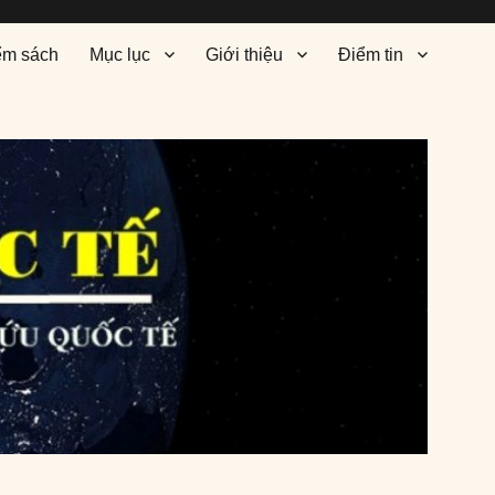
ểm sách
Mục lục
Giới thiệu
Điểm tin