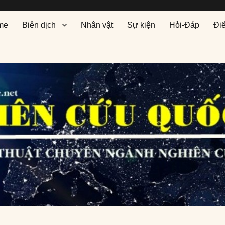
me
Biên dịch
Nhân vật
Sự kiện
Hỏi-Đáp
Đi