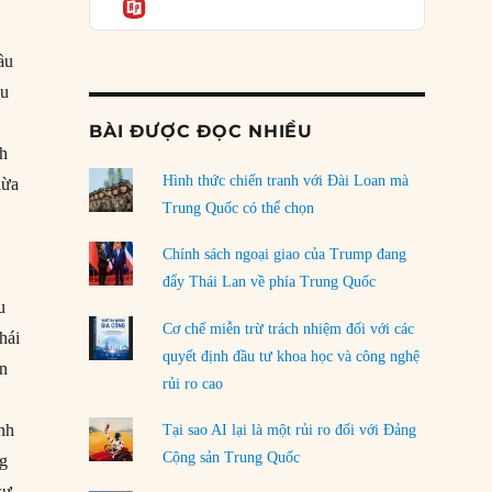
Informatio
05/08/2026
ầu
Mỹ Latinh đang trở thành “phòng thí nghiệm”
của phe cánh hữu mới
ựu
04/08/2026
BÀI ĐƯỢC ĐỌC NHIỀU
nh
Tại sao Trung Quốc phủ nhận cuộc gặp với
Ngoại trưởng Nhật Bản?
Hình thức chiến tranh với Đài Loan mà
lừa
04/08/2026
Trung Quốc có thể chọn
Điểm mù chiến lược của Trump tại Thái Bình
Chính sách ngoại giao của Trump đang
Dương
đẩy Thái Lan về phía Trung Quốc
03/08/2026
u
Cơ chế miễn trừ trách nhiệm đối với các
hái
Đặt cược vào thất bại: Các quỹ đầu tư mạo
quyết định đầu tư khoa học và công nghệ
hiểm quốc gia và khía cạnh chính trị của vốn
ản
rủi ro cao
rủi ro
02/08/2026
inh
Tại sao AI lại là một rủi ro đối với Đảng
Làm thế nào để kết thúc Chiến tranh Iran?
Cộng sản Trung Quốc
ng
01/08/2026
sự.