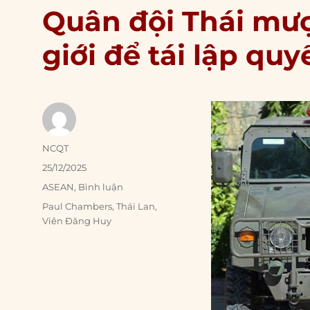
Quân đội Thái mư
giới để tái lập quy
Author
NCQT
Posted
25/12/2025
on
Categories
ASEAN
,
Bình luận
Tags
Paul Chambers
,
Thái Lan
,
Viên Đăng Huy