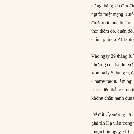
Căng thẳng lên đến đỉ
người thiệt mạng. Cuố
được một thỏa thuận 
thời điểm đó, quân đội
chính phủ do PT lãnh 
Vào ngày 29 tháng 8, 
nhường của bà đối với
Vào ngày 5 tháng 9, đ
Charnvirakul, làm ngườ
bảo chiến thắng cho ô
không chấp hành đúng 
Để đổi lấy sự ủng hộ 
giải tán Hạ viện tron
muộn hơn ngày 31 thán