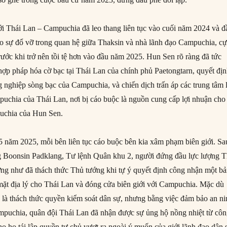
iới Thái Lan – Campuchia đã leo thang liên tục vào cuối năm 2024 và đ
o sự đổ vỡ trong quan hệ giữa Thaksin và nhà lãnh đạo Campuchia, c
ước khi trở nên tồi tệ hơn vào đầu năm 2025. Hun Sen rõ ràng đã tức
 hợp pháp hóa cờ bạc tại Thái Lan của chính phủ Paetongtarn, quyết đị
 nghiệp sòng bạc của Campuchia, và chiến dịch trấn áp các trung tâm 
puchia của Thái Lan, nơi bị cáo buộc là nguồn cung cấp lợi nhuận cho
chia của Hun Sen.
5 năm 2025, mỗi bên liên tục cáo buộc bên kia xâm phạm biên giới. Sa
g Boonsin Padklang, Tư lệnh Quân khu 2, người đứng đầu lực lượng T
ờng như đã thách thức Thủ tướng khi tự ý quyết định công nhận một b
ề mặt địa lý cho Thái Lan và đóng cửa biên giới với Campuchia. Mặc dù
 là thách thức quyền kiểm soát dân sự, nhưng bằng việc đảm bảo an n
ampuchia, quân đội Thái Lan đã nhận được sự ủng hộ nồng nhiệt từ cô
ho họ tái lập quyền tự chủ vượt ra ngoài ý muốn của giới lãnh đạo dân 