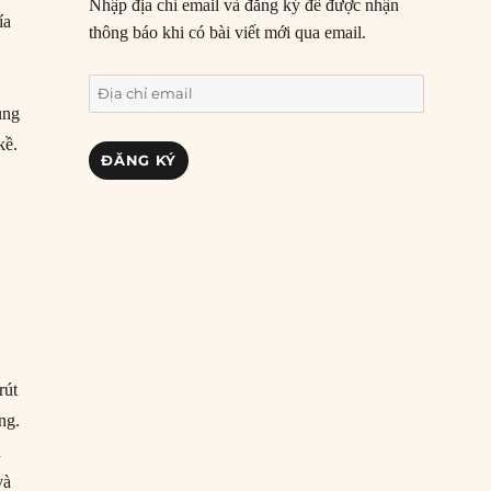
Nhập địa chỉ email và đăng ký để được nhận
ía
thông báo khi có bài viết mới qua email.
Địa
ủng
chỉ
email
kề.
ĐĂNG KÝ
rút
ng.
n
và