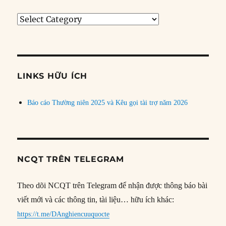
Tìm
bài
theo
chủ
đề
LINKS HỮU ÍCH
Báo cáo Thường niên 2025 và Kêu gọi tài trợ năm 2026
NCQT TRÊN TELEGRAM
Theo dõi NCQT trên Telegram để nhận được thông báo bài
viết mới và các thông tin, tài liệu… hữu ích khác:
https://t.me/DAnghiencuuquocte