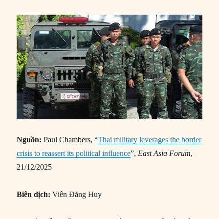
Nguồn:
Paul Chambers, “
Thai military leverages the border
crisis to reassert its political influence
”,
East Asia Forum
,
21/12/2025
Biên dịch:
Viên Đăng Huy