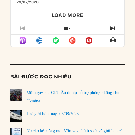
29/07/2026
LOAD MORE
PREVIOUS
SHOW
NEXT
EPISODE
EPISODES
EPISO
Show
LIST
Podcast
Informat
BÀI ĐƯỢC ĐỌC NHIỀU
Mối nguy khi Châu Âu do dự hỗ trợ phòng không cho
Ukraine
Thế giới hôm nay: 05/08/2026
Nợ cho kẻ mộng mơ: Vốn vay chính sách và giới hạn của