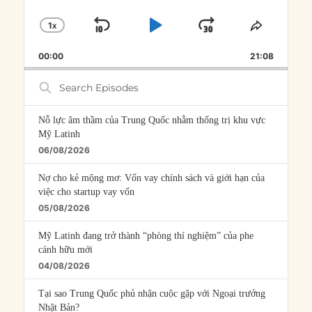
1
X
SKIP
PLAY
JUMP
CHANGE
SHARE
PLAYBACK
THIS
BACKWARD
PAUSE
FORWARD
00:00
RATE
21:08
EPISOD
Search
Episodes
Nỗ lực âm thầm của Trung Quốc nhằm thống trị khu vực
Mỹ Latinh
06/08/2026
Nợ cho kẻ mộng mơ: Vốn vay chính sách và giới hạn của
việc cho startup vay vốn
05/08/2026
Mỹ Latinh đang trở thành “phòng thí nghiệm” của phe
cánh hữu mới
04/08/2026
Tại sao Trung Quốc phủ nhận cuộc gặp với Ngoại trưởng
Nhật Bản?