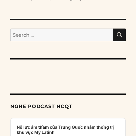
SE
Search
for:
NGHE PODCAST NCQT
Audio
Player
Nỗ lực âm thầm của Trung Quốc nhằm thống trị
khu vực Mỹ Latinh