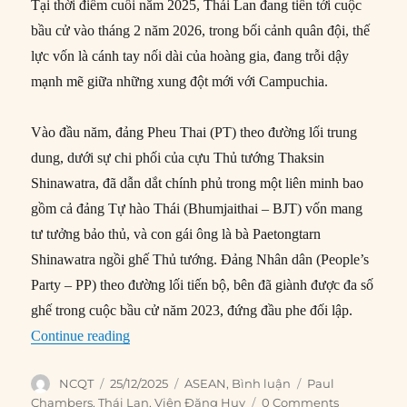
Tại thời điểm cuối năm 2025, Thái Lan đang tiến tới cuộc
bầu cử vào tháng 2 năm 2026, trong bối cảnh quân đội, thế
lực vốn là cánh tay nối dài của hoàng gia, đang trỗi dậy
mạnh mẽ giữa những xung đột mới với Campuchia.
Vào đầu năm, đảng Pheu Thai (PT) theo đường lối trung
dung, dưới sự chi phối của cựu Thủ tướng Thaksin
Shinawatra, đã dẫn dắt chính phủ trong một liên minh bao
gồm cả đảng Tự hào Thái (Bhumjaithai – BJT) vốn mang
tư tưởng bảo thủ, và con gái ông là bà Paetongtarn
Shinawatra ngồi ghế Thủ tướng. Đảng Nhân dân (People’s
Party – PP) theo đường lối tiến bộ, bên đã giành được đa số
ghế trong cuộc bầu cử năm 2023, đứng đầu phe đối lập.
“Quân đội Thái mượn khủng hoảng biên giới để t
Continue reading
Author
Posted
Categories
Tags
NCQT
25/12/2025
ASEAN
,
Bình luận
Paul
on
Chambers
,
Thái Lan
,
Viên Đăng Huy
0 Comments