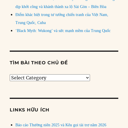
dịp khởi công và khánh thành xa lộ Sài Gòn – Biên Hòa
Điểm khác biệt trong tư tưởng chiến tranh của Việt Nam,
Trung Quốc, Cuba
‘Black Myth: Wukong’ và sức mạnh mềm của Trung Quốc
TÌM BÀI THEO CHỦ ĐỀ
Tìm
bài
theo
chủ
đề
LINKS HỮU ÍCH
Báo cáo Thường niên 2025 và Kêu gọi tài trợ năm 2026