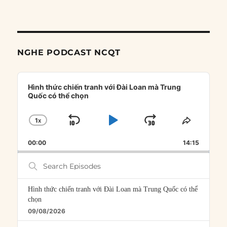
NGHE PODCAST NCQT
Audio
Player
Hình thức chiến tranh với Đài Loan mà Trung
Quốc có thể chọn
1
X
SKIP
PLAY
JUMP
CHANGE
SHARE
PLAYBACK
THIS
BACKWARD
PAUSE
FORWARD
00:00
RATE
14:15
EPISOD
Search
Episodes
Hình thức chiến tranh với Đài Loan mà Trung Quốc có thể
chọn
09/08/2026