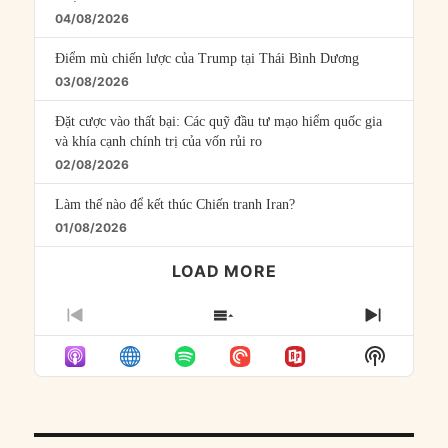
04/08/2026
Điểm mù chiến lược của Trump tại Thái Bình Dương
03/08/2026
Đặt cược vào thất bại: Các quỹ đầu tư mạo hiểm quốc gia
và khía cạnh chính trị của vốn rủi ro
02/08/2026
Làm thế nào để kết thúc Chiến tranh Iran?
01/08/2026
LOAD MORE
PREVIOUS
SHOW
NEXT
EPISODE
EPISODES
EPISO
Show
LIST
Podcast
Informat