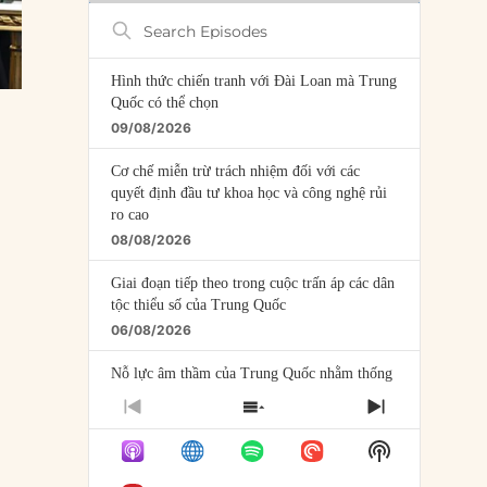
Search
Episodes
Hình thức chiến tranh với Đài Loan mà Trung
Quốc có thể chọn
09/08/2026
Cơ chế miễn trừ trách nhiệm đối với các
quyết định đầu tư khoa học và công nghệ rủi
ro cao
08/08/2026
Giai đoạn tiếp theo trong cuộc trấn áp các dân
tộc thiểu số của Trung Quốc
06/08/2026
Nỗ lực âm thầm của Trung Quốc nhằm thống
trị khu vực Mỹ Latinh
PREVIOUS
SHOW
NEXT
06/08/2026
EPISODE
EPISODES
EPISODE
Show
LIST
Nợ cho kẻ mộng mơ: Vốn vay chính sách và
Podcast
giới hạn của việc cho startup vay vốn