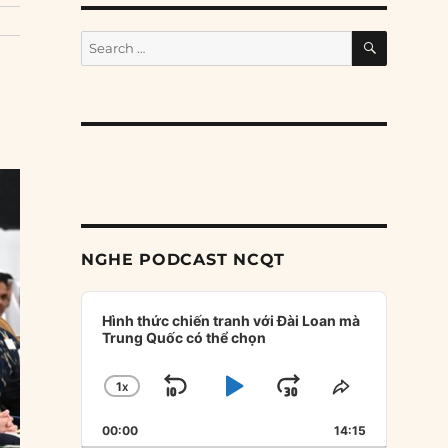
SEARCH
Search
for:
NGHE PODCAST NCQT
Audio
Player
Hình thức chiến tranh với Đài Loan mà
Trung Quốc có thể chọn
1
X
SKIP
PLAY
JUMP
CHANGE
SHARE
PLAYBACK
THIS
BACKWARD
PAUSE
FORWARD
00:00
RATE
14:15
EPISODE