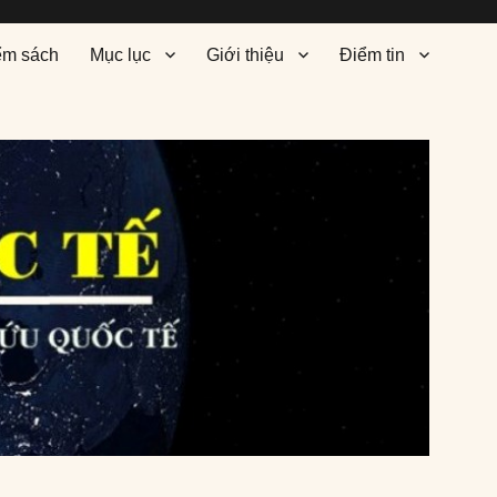
ểm sách
Mục lục
Giới thiệu
Điểm tin