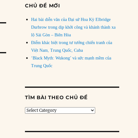
CHỦ ĐỀ MỚI
Hai bài diễn văn của Đại sứ Hoa Kỳ Elbridge
Durbrow trong dịp khởi công và khánh thành xa
lộ Sài Gòn – Biên Hòa
Điểm khác biệt trong tư tưởng chiến tranh của
Việt Nam, Trung Quốc, Cuba
‘Black Myth: Wukong’ và sức mạnh mềm của
Trung Quốc
TÌM BÀI THEO CHỦ ĐỀ
Tìm
bài
theo
chủ
đề