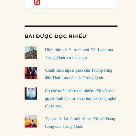
Informatio
05/08/2026
Mỹ Latinh đang trở thành “phòng thí nghiệm”
của phe cánh hữu mới
04/08/2026
BÀI ĐƯỢC ĐỌC NHIỀU
Tại sao Trung Quốc phủ nhận cuộc gặp với
Ngoại trưởng Nhật Bản?
Hình thức chiến tranh với Đài Loan mà
04/08/2026
Trung Quốc có thể chọn
Điểm mù chiến lược của Trump tại Thái Bình
Chính sách ngoại giao của Trump đang
Dương
đẩy Thái Lan về phía Trung Quốc
03/08/2026
Cơ chế miễn trừ trách nhiệm đối với các
Đặt cược vào thất bại: Các quỹ đầu tư mạo
quyết định đầu tư khoa học và công nghệ
hiểm quốc gia và khía cạnh chính trị của vốn
rủi ro cao
rủi ro
02/08/2026
Tại sao AI lại là một rủi ro đối với Đảng
Làm thế nào để kết thúc Chiến tranh Iran?
Cộng sản Trung Quốc
01/08/2026