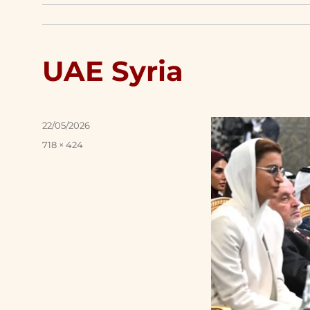
UAE Syria
Posted
22/05/2026
on
Full
718 × 424
size