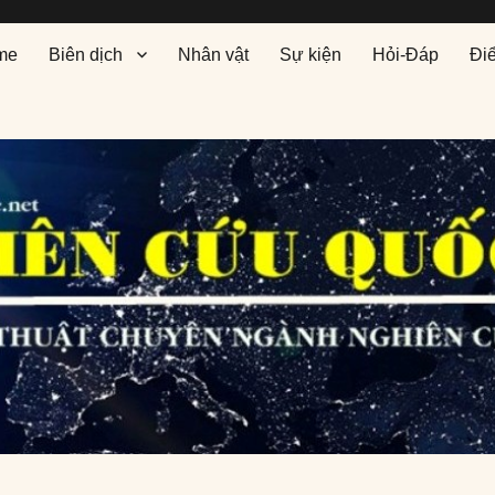
me
Biên dịch
Nhân vật
Sự kiện
Hỏi-Đáp
Đi