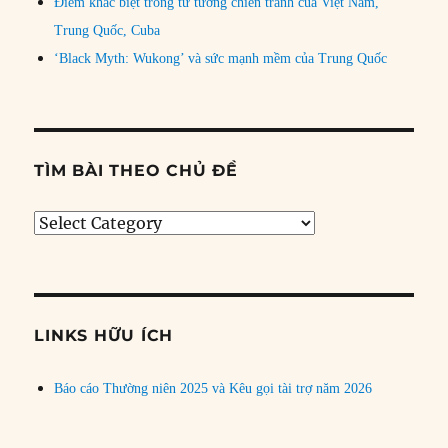
Điểm khác biệt trong tư tưởng chiến tranh của Việt Nam,
Trung Quốc, Cuba
‘Black Myth: Wukong’ và sức mạnh mềm của Trung Quốc
TÌM BÀI THEO CHỦ ĐỀ
Tìm
bài
theo
chủ
đề
LINKS HỮU ÍCH
Báo cáo Thường niên 2025 và Kêu gọi tài trợ năm 2026