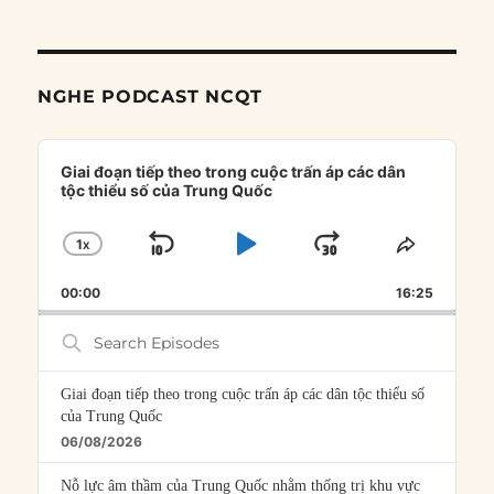
NGHE PODCAST NCQT
Audio
Player
Giai đoạn tiếp theo trong cuộc trấn áp các dân
tộc thiểu số của Trung Quốc
1
X
SKIP
PLAY
JUMP
CHANGE
SHARE
PLAYBACK
THIS
BACKWARD
PAUSE
FORWARD
00:00
RATE
16:25
EPISOD
Search
Episodes
Giai đoạn tiếp theo trong cuộc trấn áp các dân tộc thiểu số
của Trung Quốc
06/08/2026
Nỗ lực âm thầm của Trung Quốc nhằm thống trị khu vực