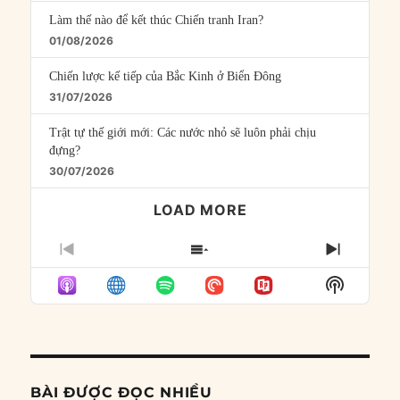
Làm thế nào để kết thúc Chiến tranh Iran?
01/08/2026
Chiến lược kế tiếp của Bắc Kinh ở Biển Đông
31/07/2026
Trật tự thế giới mới: Các nước nhỏ sẽ luôn phải chịu
đựng?
30/07/2026
LOAD MORE
PREVIOUS
SHOW
NEXT
EPISODE
EPISODES
EPISO
Show
LIST
Podcast
Informat
BÀI ĐƯỢC ĐỌC NHIỀU