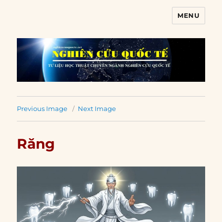
MENU
Nghiên cứu quốc tế
Previous Image
Next Image
Răng