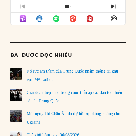
PREVIOUS
SHOW
NEXT
EPISODE
EPISODES
EPISO
Show
LIST
Podcast
Informat
BÀI ĐƯỢC ĐỌC NHIỀU
Nỗ lực âm thầm của Trung Quốc nhằm thống trị khu
vực Mỹ Latinh
Giai đoạn tiếp theo trong cuộc trấn áp các dân tộc thiểu
số của Trung Quốc
Mối nguy khi Châu Âu do dự hỗ trợ phòng không cho
Ukraine
Thế giới hôm nay: 06/08/2026