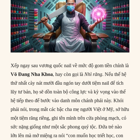
Xếp ngay sau vương quốc nail về mức độ gom tiền chính là
Võ Đang Nha Khoa
, hay còn gọi là
Nhì răng
. Nếu thế hệ
thứ nhất cày nát mười đầu ngón tay dưới tiệm nail để tích
lũy tư bản, họ sẽ dồn toàn bộ công lực và kỳ vọng vào thế
hệ tiếp theo để bước vào danh môn chánh phái này. Khỏi
phải nói, trong mắt các bậc cha mẹ người Việt ở Mỹ, sở hữu
một tiệm răng riêng, ghi tên mình trên cửa phòng mạch, có
sức nặng giống như một sắc phong quý tộc. Đứa trẻ nào
lớn lên mà mở miệng ra nói “con muốn học triết học, con