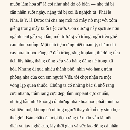
muốn làm họa sĩ” là coi như nhà đó có biến — nhẹ thì bị
cằn nhằn suốt ngày, nặng thì bị coi là nghịch tử. Phải là
Nha, là Y, là Dược thì cha mẹ mới nở mày nở mặt với xóm
giềng trong mấy buổi tiệc cưới. Con đường này sạch sẽ hơn
ngành nail gấp vạn lần, môi trường vô trùng, ngồi trên ghế
cao nhìn xuống. Một chủ tiệm răng biết quản lý, chăm chỉ
cày bừa từ bọc răng sứ đến trồng răng implant, thì dòng tiền
tích lũy hằng tháng cũng xếp vào hàng đáng nể trong xã
hội. Nhưng đi qua nhiều thành phố, nhìn vào hàng trăm
phòng nha của con em người Việt, tôi chợt nhận ra một
vòng lặp quen thuộc. Chúng ta có những bác sĩ nhổ răng
cực nhanh, trám răng cực đẹp, làm implant cực chuẩn,
nhưng hầu như không có những nhà khoa học phát minh ra
vật liệu mới, không có những người thay đổi nền y sinh học
thế giới. Bản chất của một tiệm răng tư nhân vẫn là một
dịch vụ tay nghề cao, lấy thời gian và sức lao động cá nhân