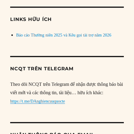
theo
chủ
đề
LINKS HỮU ÍCH
Báo cáo Thường niên 2025 và Kêu gọi tài trợ năm 2026
NCQT TRÊN TELEGRAM
Theo dõi NCQT trên Telegram để nhận được thông báo bài
viết mới và các thông tin, tài liệu… hữu ích khác:
https://t.me/DAnghiencuuquocte