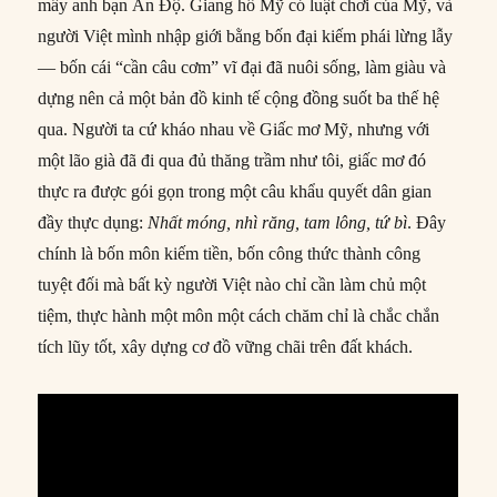
mấy anh bạn Ấn Độ. Giang hồ Mỹ có luật chơi của Mỹ, và
người Việt mình nhập giới bằng bốn đại kiếm phái lừng lẫy
— bốn cái “cần câu cơm” vĩ đại đã nuôi sống, làm giàu và
dựng nên cả một bản đồ kinh tế cộng đồng suốt ba thế hệ
qua. Người ta cứ kháo nhau về Giấc mơ Mỹ, nhưng với
một lão già đã đi qua đủ thăng trầm như tôi, giấc mơ đó
thực ra được gói gọn trong một câu khẩu quyết dân gian
đầy thực dụng:
Nhất móng, nhì răng, tam lông, tứ bì
. Đây
chính là bốn môn kiếm tiền, bốn công thức thành công
tuyệt đối mà bất kỳ người Việt nào chỉ cần làm chủ một
tiệm, thực hành một môn một cách chăm chỉ là chắc chắn
tích lũy tốt, xây dựng cơ đồ vững chãi trên đất khách.