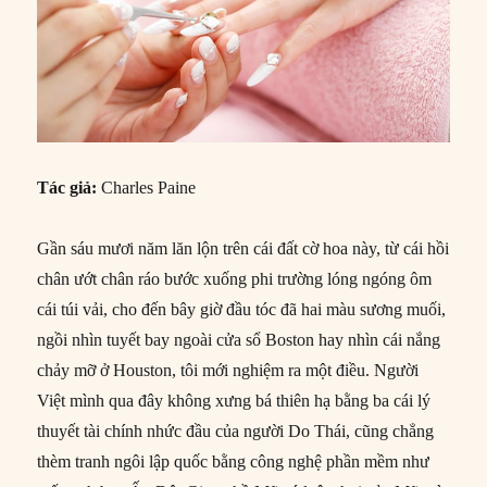
Tác giả:
Charles Paine
Gần sáu mươi năm lăn lộn trên cái đất cờ hoa này, từ cái hồi
chân ướt chân ráo bước xuống phi trường lóng ngóng ôm
cái túi vải, cho đến bây giờ đầu tóc đã hai màu sương muối,
ngồi nhìn tuyết bay ngoài cửa sổ Boston hay nhìn cái nắng
chảy mỡ ở Houston, tôi mới nghiệm ra một điều. Người
Việt mình qua đây không xưng bá thiên hạ bằng ba cái lý
thuyết tài chính nhức đầu của người Do Thái, cũng chẳng
thèm tranh ngôi lập quốc bằng công nghệ phần mềm như