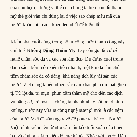
của chủ tiệm, nhưng vị thế của chúng ta trên bản đồ thẩm
mỹ thế giới vẫn chỉ dừng lại ở việc sao chép mẫu mã của
người khác một cách khéo léo nhất để kiếm tiền.
Kiếm phái cuối cùng trong bộ tứ công thức thành công này
chính là
Không Động Thẩm Mỹ
, hay còn gọi là
Tứ bì
—
nghề chăm sóc da và các spa làm đẹp. Dù đứng cuối trong
danh sách bốn môn kiếm tiền nhanh, một khi đã làm chủ
tiệm chăm sóc da có tiếng, khả năng tích lũy tài sản của
người Việt cũng khiến nhiều sắc dân khác phải đỏ mắt ghen
tị. Từ lột da, trị mụn, phun xăm thẩm mỹ cho đến các dịch
vụ nâng cơ, trẻ hóa — chúng ta nhanh nhạy bắt trend kinh
khủng, nước Mỹ vừa ra công nghệ laser gì mới là các tiệm
của người Việt đã sắm ngay về để phục vụ bà con. Người
Việt mình kiếm tiền từ nhu cầu níu kéo tuổi xuân của thiên
hạ, và chúng ta làm việc đó cực kỳ tốt. Khác với người Hàn