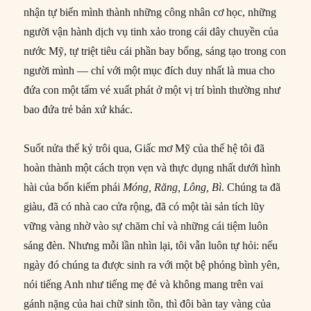
nhận tự biến mình thành những công nhân cơ học, những
người vận hành dịch vụ tinh xảo trong cái dây chuyền của
nước Mỹ, tự triệt tiêu cái phần bay bổng, sáng tạo trong con
người mình — chỉ với một mục đích duy nhất là mua cho
đứa con một tấm vé xuất phát ở một vị trí bình thường như
bao đứa trẻ bản xứ khác.
Suốt nửa thế kỷ trôi qua, Giấc mơ Mỹ của thế hệ tôi đã
hoàn thành một cách trọn vẹn và thực dụng nhất dưới hình
hài của bốn kiếm phái
Móng, Răng, Lông, Bì
. Chúng ta đã
giàu, đã có nhà cao cửa rộng, đã có một tài sản tích lũy
vững vàng nhờ vào sự chăm chỉ và những cái tiệm luôn
sáng đèn. Nhưng mỗi lần nhìn lại, tôi vẫn luôn tự hỏi: nếu
ngày đó chúng ta được sinh ra với một bệ phóng bình yên,
nói tiếng Anh như tiếng mẹ đẻ và không mang trên vai
gánh nặng của hai chữ sinh tồn, thì đôi bàn tay vàng của