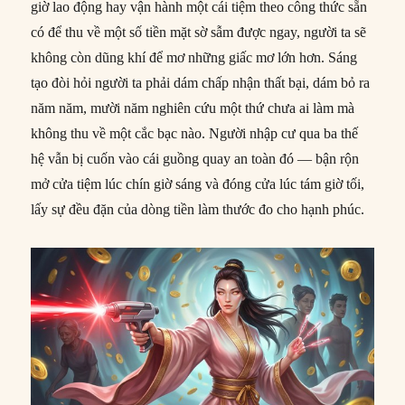
giờ lao động hay vận hành một cái tiệm theo công thức sẵn
có để thu về một số tiền mặt sờ sẫm được ngay, người ta sẽ
không còn dũng khí để mơ những giấc mơ lớn hơn. Sáng
tạo đòi hỏi người ta phải dám chấp nhận thất bại, dám bỏ ra
năm năm, mười năm nghiên cứu một thứ chưa ai làm mà
không thu về một cắc bạc nào. Người nhập cư qua ba thế
hệ vẫn bị cuốn vào cái guồng quay an toàn đó — bận rộn
mở cửa tiệm lúc chín giờ sáng và đóng cửa lúc tám giờ tối,
lấy sự đều đặn của dòng tiền làm thước đo cho hạnh phúc.