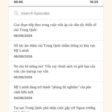
BACKWARD
PAUSE
FORWARD
00:00
RATE
16:25
EPISOD
Search
Episodes
Giai đoạn tiếp theo trong cuộc trấn áp các dân tộc thiểu số
của Trung Quốc
06/08/2026
Nỗ lực âm thầm của Trung Quốc nhằm thống trị khu vực
Mỹ Latinh
06/08/2026
Nợ cho kẻ mộng mơ: Vốn vay chính sách và giới hạn của
việc cho startup vay vốn
05/08/2026
Mỹ Latinh đang trở thành “phòng thí nghiệm” của phe
cánh hữu mới
04/08/2026
Tại sao Trung Quốc phủ nhận cuộc gặp với Ngoại trưởng