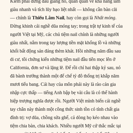
Kiếm phái đứng đầu giang hồ, quán quân về khả năng làm
giàu nhanh và tích lũy bạo liệt nhất — không cần bàn cãi
— chính là
Thiếu Lâm Nail
, hay còn gọi là
Nhất móng
.
Đừng khinh cái nghề dũa móng tay; trong trật tự kinh tế của
người Việt tại Mỹ, các chủ tiệm nail chính là những người
giàu nhất, nắm trong tay lượng tiền mặt khổng lồ và những
khối bất động sản đáng thèm khát. Hồi những năm đầu sau
di cư, tôi chứng kiến những tiệm nail đầu tiên mọc lên ở
California, đơn sơ và lặng lẽ. Để rồi chỉ hai thập kỷ sau, nó
đã bành trướng thành một đế chế tỷ đô thống trị khắp năm
mươi tiểu bang. Cái hay của môn phái này là rào cản gia
nhập cực thấp — tiếng Anh bập bẹ vài câu là có thể hành
hiệp trượng nghĩa được rồi. Người Việt mình biến cái nghề
tay chân này thành một công thức sinh tồn có tính chất gia
đình trị: vợ dũa, chồng sửa ghế, cả dòng họ kéo nhau vào
tiệm chia bàn, chia khách. Nhiều người Mỹ cứ thắc mắc tại