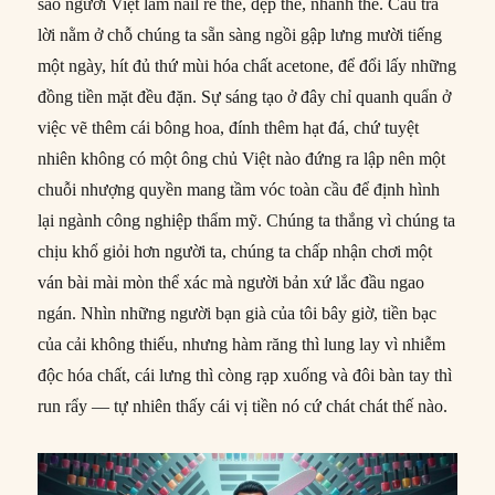
sao người Việt làm nail rẻ thế, đẹp thế, nhanh thế. Câu trả
lời nằm ở chỗ chúng ta sẵn sàng ngồi gập lưng mười tiếng
một ngày, hít đủ thứ mùi hóa chất acetone, để đổi lấy những
đồng tiền mặt đều đặn. Sự sáng tạo ở đây chỉ quanh quẩn ở
việc vẽ thêm cái bông hoa, đính thêm hạt đá, chứ tuyệt
nhiên không có một ông chủ Việt nào đứng ra lập nên một
chuỗi nhượng quyền mang tầm vóc toàn cầu để định hình
lại ngành công nghiệp thẩm mỹ. Chúng ta thắng vì chúng ta
chịu khổ giỏi hơn người ta, chúng ta chấp nhận chơi một
ván bài mài mòn thể xác mà người bản xứ lắc đầu ngao
ngán. Nhìn những người bạn già của tôi bây giờ, tiền bạc
của cải không thiếu, nhưng hàm răng thì lung lay vì nhiễm
độc hóa chất, cái lưng thì còng rạp xuống và đôi bàn tay thì
run rẩy — tự nhiên thấy cái vị tiền nó cứ chát chát thế nào.