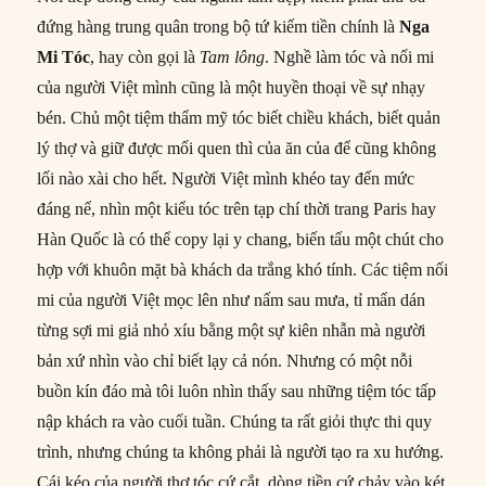
đứng hàng trung quân trong bộ tứ kiếm tiền chính là
Nga
Mi Tóc
, hay còn gọi là
Tam lông
. Nghề làm tóc và nối mi
của người Việt mình cũng là một huyền thoại về sự nhạy
bén. Chủ một tiệm thẩm mỹ tóc biết chiều khách, biết quản
lý thợ và giữ được mối quen thì của ăn của để cũng không
lối nào xài cho hết. Người Việt mình khéo tay đến mức
đáng nể, nhìn một kiểu tóc trên tạp chí thời trang Paris hay
Hàn Quốc là có thể copy lại y chang, biến tấu một chút cho
hợp với khuôn mặt bà khách da trắng khó tính. Các tiệm nối
mi của người Việt mọc lên như nấm sau mưa, tỉ mẩn dán
từng sợi mi giả nhỏ xíu bằng một sự kiên nhẫn mà người
bản xứ nhìn vào chỉ biết lạy cả nón. Nhưng có một nỗi
buồn kín đáo mà tôi luôn nhìn thấy sau những tiệm tóc tấp
nập khách ra vào cuối tuần. Chúng ta rất giỏi thực thi quy
trình, nhưng chúng ta không phải là người tạo ra xu hướng.
Cái kéo của người thợ tóc cứ cắt, dòng tiền cứ chảy vào két