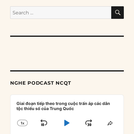
SE
Search
for:
NGHE PODCAST NCQT
Audio
Player
Giai đoạn tiếp theo trong cuộc trấn áp các dân
tộc thiểu số của Trung Quốc
1
X
SKIP
PLAY
JUMP
CHANGE
SHARE
PLAYBACK
THIS