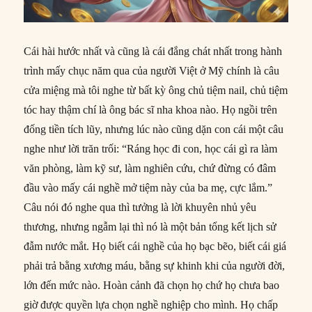
Cái hài hước nhất và cũng là cái đắng chát nhất trong hành
trình mấy chục năm qua của người Việt ở Mỹ chính là câu
cửa miệng mà tôi nghe từ bất kỳ ông chủ tiệm nail, chủ tiệm
tóc hay thậm chí là ông bác sĩ nha khoa nào. Họ ngồi trên
đống tiền tích lũy, nhưng lúc nào cũng dặn con cái một câu
nghe như lời trăn trối: “Ráng học đi con, học cái gì ra làm
văn phòng, làm kỹ sư, làm nghiên cứu, chứ đừng có đâm
đầu vào mấy cái nghề mở tiệm này của ba mẹ, cực lắm.”
Câu nói đó nghe qua thì tưởng là lời khuyên nhủ yêu
thương, nhưng ngẫm lại thì nó là một bản tổng kết lịch sử
đẫm nước mắt. Họ biết cái nghề của họ bạc bẽo, biết cái giá
phải trả bằng xương máu, bằng sự khinh khi của người đời,
lớn đến mức nào. Hoàn cảnh đã chọn họ chứ họ chưa bao
giờ được quyền lựa chọn nghề nghiệp cho mình. Họ chấp