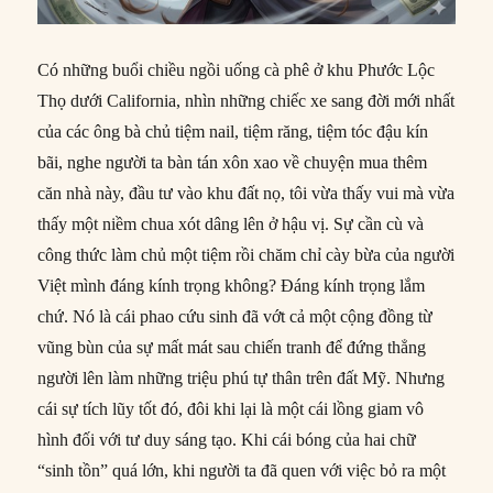
Có những buổi chiều ngồi uống cà phê ở khu Phước Lộc
Thọ dưới California, nhìn những chiếc xe sang đời mới nhất
của các ông bà chủ tiệm nail, tiệm răng, tiệm tóc đậu kín
bãi, nghe người ta bàn tán xôn xao về chuyện mua thêm
căn nhà này, đầu tư vào khu đất nọ, tôi vừa thấy vui mà vừa
thấy một niềm chua xót dâng lên ở hậu vị. Sự cần cù và
công thức làm chủ một tiệm rồi chăm chỉ cày bừa của người
Việt mình đáng kính trọng không? Đáng kính trọng lắm
chứ. Nó là cái phao cứu sinh đã vớt cả một cộng đồng từ
vũng bùn của sự mất mát sau chiến tranh để đứng thẳng
người lên làm những triệu phú tự thân trên đất Mỹ. Nhưng
cái sự tích lũy tốt đó, đôi khi lại là một cái lồng giam vô
hình đối với tư duy sáng tạo. Khi cái bóng của hai chữ
“sinh tồn” quá lớn, khi người ta đã quen với việc bỏ ra một