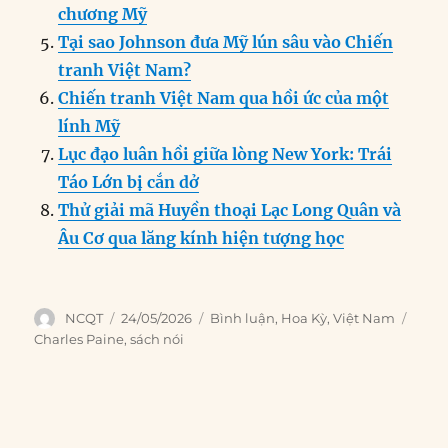
chương Mỹ
Tại sao Johnson đưa Mỹ lún sâu vào Chiến
tranh Việt Nam?
Chiến tranh Việt Nam qua hồi ức của một
lính Mỹ
Lục đạo luân hồi giữa lòng New York: Trái
Táo Lớn bị cắn dở
Thử giải mã Huyền thoại Lạc Long Quân và
Âu Cơ qua lăng kính hiện tượng học
Author
Posted
Categories
Tags
NCQT
24/05/2026
Bình luận
,
Hoa Kỳ
,
Việt Nam
on
Charles Paine
,
sách nói