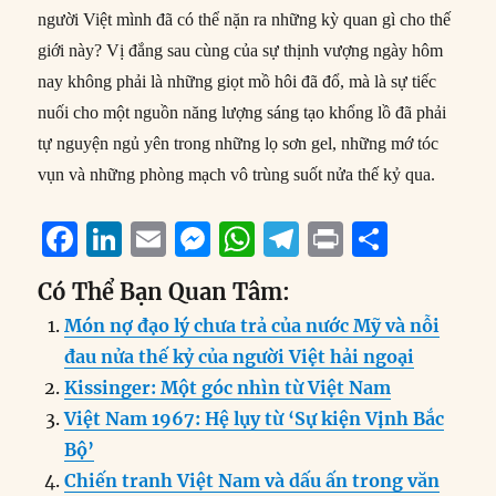
người Việt mình đã có thể nặn ra những kỳ quan gì cho thế
giới này? Vị đắng sau cùng của sự thịnh vượng ngày hôm
nay không phải là những giọt mồ hôi đã đổ, mà là sự tiếc
nuối cho một nguồn năng lượng sáng tạo khổng lồ đã phải
tự nguyện ngủ yên trong những lọ sơn gel, những mớ tóc
vụn và những phòng mạch vô trùng suốt nửa thế kỷ qua.
F
Li
E
M
W
T
P
S
a
n
m
e
h
el
ri
h
Có Thể Bạn Quan Tâm:
c
k
ai
ss
at
e
n
a
Món nợ đạo lý chưa trả của nước Mỹ và nỗi
e
e
l
e
s
g
t
re
đau nửa thế kỷ của người Việt hải ngoại
b
d
n
A
r
Kissinger: Một góc nhìn từ Việt Nam
o
I
g
p
a
Việt Nam 1967: Hệ lụy từ ‘Sự kiện Vịnh Bắc
o
n
er
p
m
Bộ’
k
Chiến tranh Việt Nam và dấu ấn trong văn