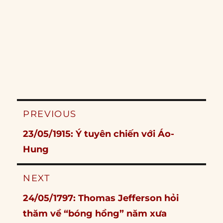
Post
PREVIOUS
navigation
Previous
23/05/1915: Ý tuyên chiến với Áo-
post:
Hung
NEXT
Next
24/05/1797: Thomas Jefferson hỏi
post:
thăm về “bóng hồng” năm xưa