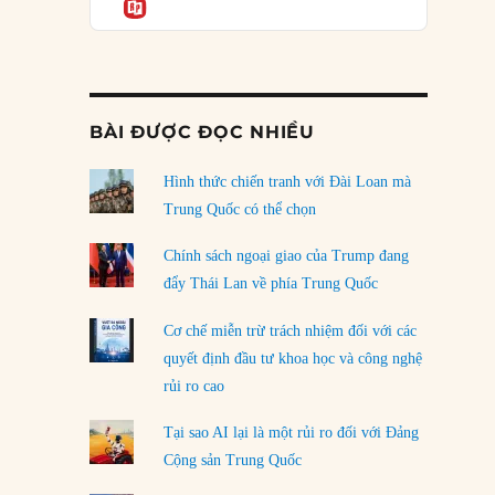
Informatio
05/08/2026
Mỹ Latinh đang trở thành “phòng thí nghiệm”
của phe cánh hữu mới
04/08/2026
BÀI ĐƯỢC ĐỌC NHIỀU
Tại sao Trung Quốc phủ nhận cuộc gặp với
Ngoại trưởng Nhật Bản?
Hình thức chiến tranh với Đài Loan mà
04/08/2026
Trung Quốc có thể chọn
Điểm mù chiến lược của Trump tại Thái Bình
Chính sách ngoại giao của Trump đang
Dương
đẩy Thái Lan về phía Trung Quốc
03/08/2026
Cơ chế miễn trừ trách nhiệm đối với các
Đặt cược vào thất bại: Các quỹ đầu tư mạo
quyết định đầu tư khoa học và công nghệ
hiểm quốc gia và khía cạnh chính trị của vốn
rủi ro cao
rủi ro
02/08/2026
Tại sao AI lại là một rủi ro đối với Đảng
Làm thế nào để kết thúc Chiến tranh Iran?
Cộng sản Trung Quốc
01/08/2026