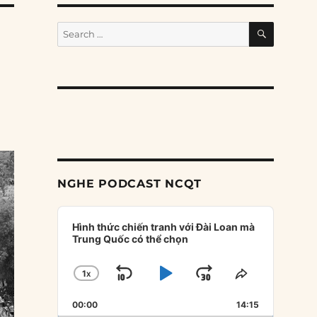
SEARCH
Search
for:
NGHE PODCAST NCQT
Audio
Player
Hình thức chiến tranh với Đài Loan mà
Trung Quốc có thể chọn
1
X
SKIP
PLAY
JUMP
CHANGE
SHARE
PLAYBACK
THIS
BACKWARD
PAUSE
FORWARD
00:00
RATE
14:15
EPISODE