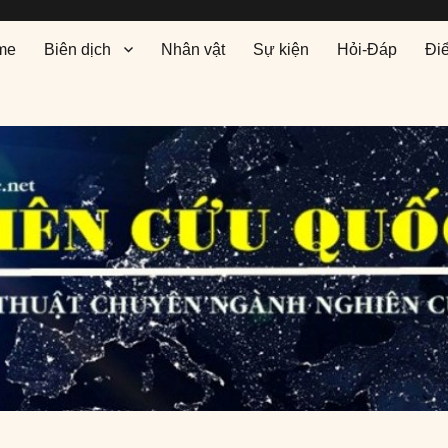
me
Biên dịch
Nhân vật
Sự kiện
Hỏi-Đáp
Đi