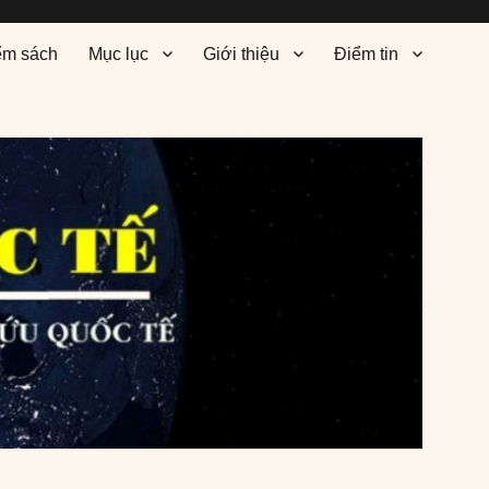
ểm sách
Mục lục
Giới thiệu
Điểm tin