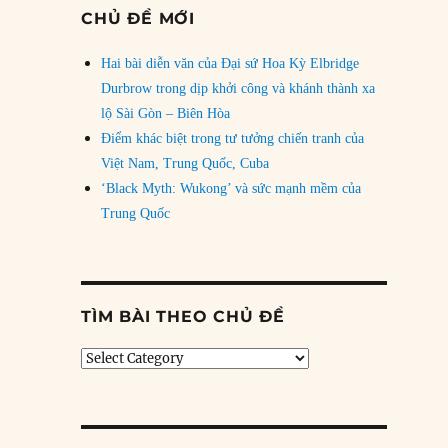
CHỦ ĐỀ MỚI
Hai bài diễn văn của Đại sứ Hoa Kỳ Elbridge
Durbrow trong dịp khởi công và khánh thành xa
lộ Sài Gòn – Biên Hòa
Điểm khác biệt trong tư tưởng chiến tranh của
Việt Nam, Trung Quốc, Cuba
‘Black Myth: Wukong’ và sức mạnh mềm của
Trung Quốc
TÌM BÀI THEO CHỦ ĐỀ
Tìm
bài
theo
chủ
đề