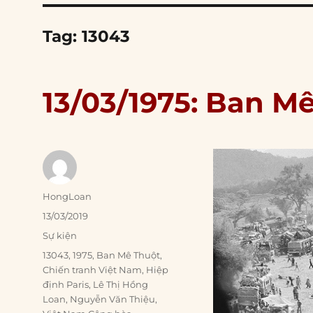
Tag:
13043
13/03/1975: Ban Mê
Author
HongLoan
Posted
13/03/2019
on
Categories
Sự kiện
Tags
13043
,
1975
,
Ban Mê Thuột
,
Chiến tranh Việt Nam
,
Hiệp
định Paris
,
Lê Thị Hồng
Loan
,
Nguyễn Văn Thiệu
,