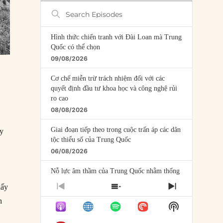
Search
Episodes
Hình thức chiến tranh với Đài Loan mà Trung
Quốc có thể chọn
09/08/2026
Cơ chế miễn trừ trách nhiệm đối với các
quyết định đầu tư khoa học và công nghệ rủi
ro cao
08/08/2026
Giai đoạn tiếp theo trong cuộc trấn áp các dân
ay
tộc thiểu số của Trung Quốc
06/08/2026
Nỗ lực âm thầm của Trung Quốc nhằm thống
trị khu vực Mỹ Latinh
lấy
PREVIOUS
SHOW
NEXT
06/08/2026
EPISODE
EPISODES
EPISODE
h
Show
LIST
Nợ cho kẻ mộng mơ: Vốn vay chính sách và
Podcast
giới hạn của việc cho startup vay vốn